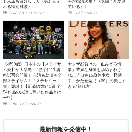
も人生も自分らしく～笑顔あふ
羊が出演決定！《映画『月がみ
れる特別対談～
ている』》
PR（サムソナイト・ジャパン）
PR（キノフィルムズ）
《祝59歳》日本中の【ステイサ
ヤクザ顔負けの「血みどろ情
ム愛】が大暴走！ “勝手に”生誕
事」豊満な身体を舐めまわさ
祭試写会開催！ 主演も助演も全
れ…「自称16歳美少女」怪演
部ステイサム！「ステサミー
中、かたせ梨乃（69）の美しす
賞」爆誕！【応募総数941票 全
ぎる“熟れ方”
54作品の栄冠に輝いた作品とは
ー!?】
PR（（株）キノフィルムズ）
最新情報を発信中！