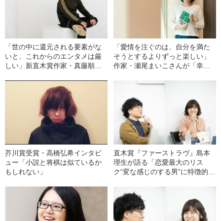
「世の中に還元される要素がな
「愛情を注ぐのは、自分を満た
いと、これからのエンタメは厳
そうとするよりずっと楽しい」
しい」新直木賞作家・真藤順丈
作家・瀬尾まいこさんが「幸せ
が描きたいもの
な主人公」を描く理由
芥川賞受賞・高橋弘希インタビ
直木賞『ファーストラヴ』島本
ュー「小説と将棋は似ているか
理生が語る「恋愛最大のリス
もしれない」
ク“変な感じのする男”に特徴的な
こと」