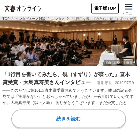
電子版TOP
メニュー
TOP
インタビュー／対談
エンタメ
「1行目を書いてみたら、硯（すずり）が
「1行目を書いてみたら、硯（すずり）が喋った」直木
賞受賞・大島真寿美さんインタビュー
瀧井 朝世
2019/07/19
――このたびは第161回直木賞受賞おめでとうございます。昨日の記者会
見では「実感がない」とおっしゃっていましたが、一夜明けていかがです
か。大島真寿美（以下大島） ありがとうございます。まだ受賞したとい
う実感はなくて、…
続きを読む