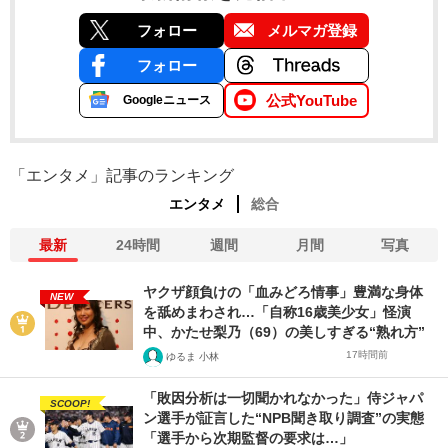
フォロー
メルマガ登録
フォロー
公式YouTube
Googleニュース
「エンタメ」記事のランキング
エンタメ
総合
最新
24時間
週間
月間
写真
ヤクザ顔負けの「血みどろ情事」豊満な身体
NEW
を舐めまわされ…「自称16歳美少女」怪演
中、かたせ梨乃（69）の美しすぎる“熟れ方”
17時間前
ゆるま 小林
「敗因分析は一切聞かれなかった」侍ジャパ
SCOOP!
ン選手が証言した“NPB聞き取り調査”の実態
「選手から次期監督の要求は…」