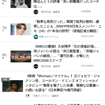
6位
陣ほんとうの評価「良い距離感だったコーチ
6
は…」
20時間前
「週刊文春」編集部
「軽率な発言だった」韓国で批判が殺到→謝
罪したことも…ENHYPEN日本人メンバー・ニ
7位
7
キ（19）の“本当の評判”〈現地記者が解説〉
2024/12/09
吉崎 エイジーニョ
《WBCの裏側》大谷翔平「幻の登板計画」、
侍ジャパンが語る「井口新監督」「井端ジャ
8位
パンの総括」…「週刊文春」が報じた
8
WBC2026スクープ
2026/08/05
「週刊文春」編集部
《映画『Michael／マイケル』》父ジョセフ・ジャ
PR
クソン役、コールマン・ドミンゴ オフィシャルイ
ンタビュー“観客を魅了した名優、複雑な父親像へ
の想いを語る”《日本興収70億円突破》
「文春オンライン」編集部