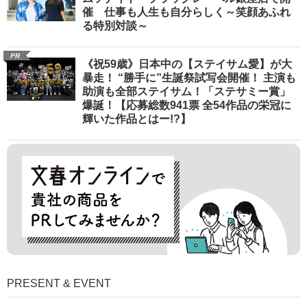
催 仕事も人生も自分らしく～笑顔あふれ
る特別対談～
PR
《祝59歳》日本中の【ステイサム愛】が大
暴走！ “勝手に”生誕祭試写会開催！ 主演も
助演も全部ステイサム！「ステサミー賞」
爆誕！【応募総数941票 全54作品の栄冠に
輝いた作品とはー!?】
PRESENT & EVENT