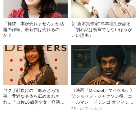
『拝啓、本が売れません』が話
新“直木賞作家”島本理生が語る
題の作家、最新作は売れるの
「別れ話は密室でしないほうが
か？
いい理由」
ヤクザ顔負けの「血みどろ情
《映画『Michael／マイケル』》
事」豊満な身体を舐めまわさ
父ジョセフ・ジャクソン役、コ
れ…「自称16歳美少女」怪演
ールマン・ドミンゴ オフィシャ
中、かたせ梨乃（69）の美しす
ルインタビュー“観客を魅了した
PR（キノフィルムズ）
ぎる“熟れ方”
名優、複雑な父親像への想いを
語る”《日本興収70億円突破》