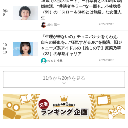
16歳での涙のヌード、三谷幸喜との16年の結
婚生活、“共演者キラー”な一面も…小林聡美
9位
（59）の「スロー＆SNSとは無縁」な女優人
9
生
2024/12/15
岩佐 陽一
「生理が来ないの」チョコバナナをくわえ、
自らの経血を…“狂気すぎるJK”を熱演、旧ジ
10
ャニーズ系アイドルの【推しの子】原菜乃華
位
10
（22）の早熟キャリア
2026/08/05
ゆるま 小林
11位から20位を見る