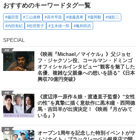
おすすめのキーワードタグ一覧
#藤田晋
#三山凌輝
#高市早苗
#後藤真希
#森岡毅
#城彰二
#内田有紀
#松田聖子
#玉木雄一郎
#亀和田武
SPECIAL
PR
《映画『Michael／マイケル』》父ジョセ
フ・ジャクソン役、コールマン・ドミンゴ
オフィシャルインタビュー“観客を魅了した
名優、複雑な父親像への想いを語る”《日本
興収70億円突破》
PR
《渡辺淳一原作＆娘・渡邉直子監督》“女性
の性”を真摯に描く意欲作に黒木瞳・西岡德
馬・吉田羊が出演決定！《映画『月がみて
いる』》
PR
オープン1周年を記念した特別イベントがサ
ムソナイト・ブラックレーベル銀座店で開