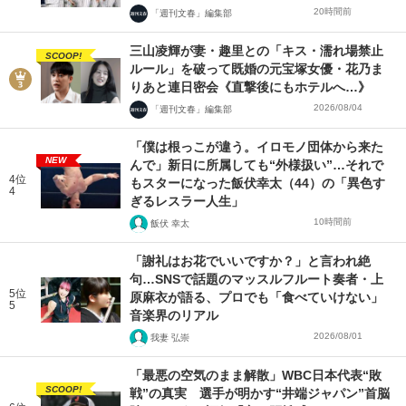
20時間前
「週刊文春」編集部
三山凌輝が妻・趣里との「キス・濡れ場禁止
SCOOP!
ルール」を破って既婚の元宝塚女優・花乃ま
りあと連日密会《直撃後にもホテルへ…》
2026/08/04
「週刊文春」編集部
「僕は根っこが違う。イロモノ団体から来た
NEW
んで」新日に所属しても“外様扱い”…それで
4位
もスターになった飯伏幸太（44）の「異色す
4
ぎるレスラー人生」
10時間前
飯伏 幸太
「謝礼はお花でいいですか？」と言われ絶
句…SNSで話題のマッスルフルート奏者・上
5位
原麻衣が語る、プロでも「食べていけない」
5
音楽界のリアル
2026/08/01
我妻 弘崇
「最悪の空気のまま解散」WBC日本代表“敗
SCOOP!
戦”の真実 選手が明かす“井端ジャパン”首脳