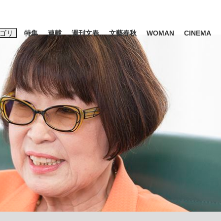
ゴリ
特集
連載
週刊文春
文藝春秋
WOMAN
CINEMA
キーワード入力
ス
エンタメ
ライフ
ビジネス
ーワードタグ一覧
山凌輝
#高市早苗
#後藤真希
#森岡毅
#城彰二
#内田有紀
観る将棋、読
#亀和田武
て明かした日本代表監督に...
「最悪の空気のまま解散」W