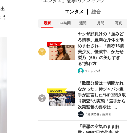
「エンタメ」記事のランキング
に出
エンタメ
総合
ょう
最新
24時間
週間
月間
写真
ヤクザ顔負けの「血みど
ろ情事」豊満な身体を舐
NEW
めまわされ…「自称16歳
美少女」怪演中、かたせ
梨乃（69）の美しすぎ
る“熟れ方”
ゆるま 小林
「敗因分析は一切聞かれ
なかった」侍ジャパン選
SCOOP!
手が証言した“NPB聞き取
り調査”の実態「選手から
次期監督の要求は…」
「週刊文春」編集部
「最悪の空気のまま解
散」WBC日本代表“敗