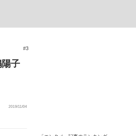
ない資産運用のすべて
#3
が悲しい」『北の国から』倉本聰氏（91...
嶋陽子
2019/11/04