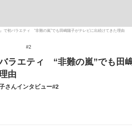
いまさら聞け
も』で初バラエティ “非難の嵐”でも田嶋陽子がテレビに出続けてきた理由
#2
手が証言した“NPB聞...
「クマが悪者扱いされているの
バラエティ “非難の嵐”でも田
理由
子さんインタビュー#2
もっと見る
カー日本代表・森保一監督...