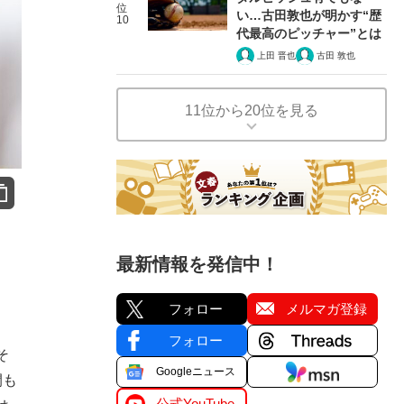
位
い…古田敦也が明かす“歴
10
代最高のピッチャー”とは
上田 晋也
古田 敦也
11位から20位を見る
最新情報を発信中！
フォロー
メルマガ登録
フォロー
そ
Googleニュース
間も
公式YouTube