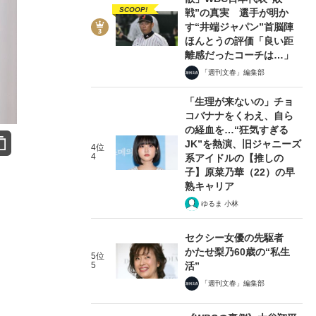
SCOOP!
戦”の真実 選手が明か
す“井端ジャパン”首脳陣
ほんとうの評価「良い距
離感だったコーチは…」
「週刊文春」編集部
「生理が来ないの」チョ
コバナナをくわえ、自ら
の経血を…“狂気すぎる
JK”を熱演、旧ジャニーズ
4位
4
系アイドルの【推しの
子】原菜乃華（22）の早
熟キャリア
ゆるま 小林
セクシー女優の先駆者
かたせ梨乃60歳の“私生
5位
5
活”
「週刊文春」編集部