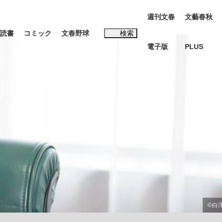
週刊文春
文藝春秋
読書
コミック
文春野球
検索
電子版
PLUS
インタビュー
読書
#松田聖子
む将棋
BC日本代表“敗戦”の真実 選手が明かす...