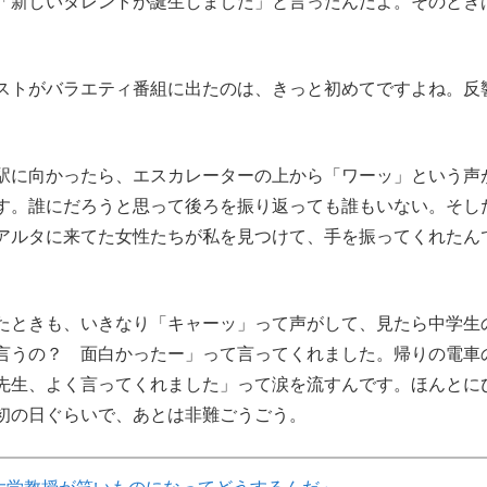
「新しいタレントが誕生しました」と言ったんだよ。そのとき
ストがバラエティ番組に出たのは、きっと初めてですよね。反
に向かったら、エスカレーターの上から「ワーッ」という声
す。誰にだろうと思って後ろを振り返っても誰もいない。そし
アルタに来てた女性たちが私を見つけて、手を振ってくれたん
たときも、いきなり「キャーッ」って声がして、見たら中学生
言うの？ 面白かったー」って言ってくれました。帰りの電車
先生、よく言ってくれました」って涙を流すんです。ほんとに
初の日ぐらいで、あとは非難ごうごう。