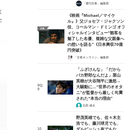
「週刊文春」編集部
く
《映画『Michael／マイケ
と
ル』》父ジョセフ・ジャクソン
役、コールマン・ドミンゴ オフ
PR
ィシャルインタビュー“観客を
魅了した名優、複雑な父親像へ
の想いを語る”《日本興収70億
円突破》
「文春オンライン」編集部
「ふざけんな」「だから
バカ野郎なんだよ」栗山
英樹が大谷翔平に激怒→
9位
大騒動に…“世界のオオタ
9
ニ”が監督から厳しく𠮟責
された“本当の理由”
石田 雄太
野茂英雄でも、佐々木主
浩でも、藤川球児でも、
10
ダルビッシュ有でもな