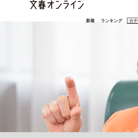
新着
ランキング
カテ
スクープ
ニュー
おすすめのキ
#藤田晋
#三
#玉木雄一郎
「90%は失敗する。でも…」本田圭佑が初め
終戦から81年