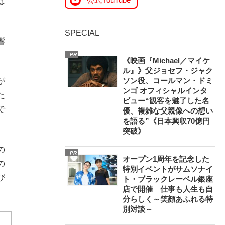
は
SPECIAL
響
PR
《映画『Michael／マイケ
ル』》父ジョセフ・ジャク
ソン役、コールマン・ドミ
が
ンゴ オフィシャルインタ
た
ビュー“観客を魅了した名
で
優、複雑な父親像への想い
を語る”《日本興収70億円
突破》
の
PR
オープン1周年を記念した
の
特別イベントがサムソナイ
び
ト・ブラックレーベル銀座
店で開催 仕事も人生も自
分らしく～笑顔あふれる特
別対談～