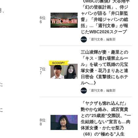
《WBCの裏側》大谷翔平
「幻の登板計画」、侍ジ
月、
ャパンが語る「井口新監
6位
督」「井端ジャパンの総
6
括」…「週刊文春」が報
じたWBC2026スクープ
「週刊文春」編集部
三山凌輝が妻・趣里との
「キス・濡れ場禁止ルー
SCOOP!
ル」を破って既婚の元宝
7位
塚女優・花乃まりあと連
7
日密会《直撃後にもホテ
ルへ…》
た
「週刊文春」編集部
「ヤクザも惚れ込んだ」
艶やかな絡み、成宮寛貴
に
との“25歳差”交際説、“一
8位
生結婚しない”宣言も…肉
8
体派女優・かたせ梨乃
（68）の“極める”人生