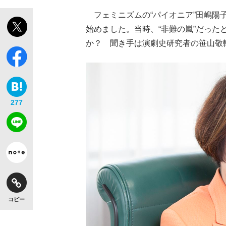
フェミニズムの“パイオニア”田嶋陽子
始めました。当時、“非難の嵐”だった
か？ 聞き手は演劇史研究者の笹山敬
277
コピー