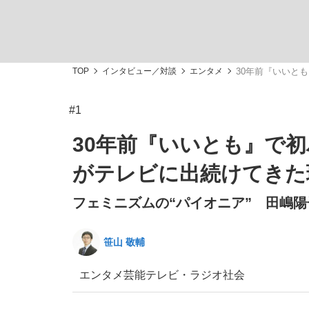
TOP
インタビュー／対談
エンタメ
30年前『いいと
#1
「敗因分析は一切聞かれなかった」侍ジャパン選
キングの誕生を、目撃せよ。
30年前『いいとも』で初
がテレビに出続けてきた
フェミニズムの“パイオニア” 田嶋陽
the Style
笹山 敬輔
エンタメ
芸能
テレビ・ラジオ
社会
「目標達成できなかったからと言って…」サッ