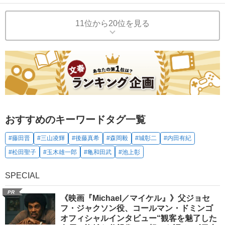
11位から20位を見る
おすすめのキーワードタグ一覧
#藤田晋
#三山凌輝
#後藤真希
#森岡毅
#城彰二
#内田有紀
#松田聖子
#玉木雄一郎
#亀和田武
#池上彰
SPECIAL
PR
《映画『Michael／マイケル』》父ジョセ
フ・ジャクソン役、コールマン・ドミンゴ
オフィシャルインタビュー“観客を魅了した