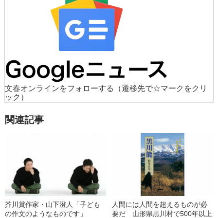
文春オンラインをフォローする
（遷移先で☆マークをクリ
ック）
関連記事
芥川賞作家・山下澄人「子ども
人間には人間を超えるものが必
の作文のようなものです」
要だ 山形県黒川村で500年以上