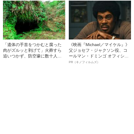
ぎる“熟れ方”
「遺体の手首をつかむと腐った
《映画『Michael／マイケル』》
肉がズルッと剥げて」火葬すら
父ジョセフ・ジャクソン役、コ
追いつかず、防空壕に数十人
ールマン・ドミンゴ オフィシャ
を“集団土葬”…この世の地獄を見
ルインタビュー“観客を魅了した
PR（キノフィルムズ）
た少年兵が明かした“過酷すぎる
名優、複雑な父親像への想いを
任務”とは
語る”《日本興収70億円突破》