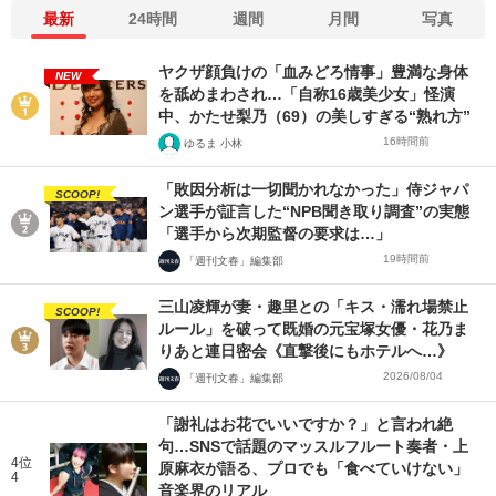
最新
24時間
週間
月間
写真
ヤクザ顔負けの「血みどろ情事」豊満な身体
NEW
を舐めまわされ…「自称16歳美少女」怪演
中、かたせ梨乃（69）の美しすぎる“熟れ方”
16時間前
ゆるま 小林
「敗因分析は一切聞かれなかった」侍ジャパ
SCOOP!
ン選手が証言した“NPB聞き取り調査”の実態
「選手から次期監督の要求は…」
19時間前
「週刊文春」編集部
三山凌輝が妻・趣里との「キス・濡れ場禁止
SCOOP!
ルール」を破って既婚の元宝塚女優・花乃ま
りあと連日密会《直撃後にもホテルへ…》
2026/08/04
「週刊文春」編集部
「謝礼はお花でいいですか？」と言われ絶
句…SNSで話題のマッスルフルート奏者・上
4位
原麻衣が語る、プロでも「食べていけない」
4
音楽界のリアル