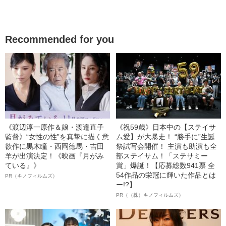
Recommended for you
《渡辺淳一原作＆娘・渡邉直子
《祝59歳》日本中の【ステイサ
監督》“女性の性”を真摯に描く意
ム愛】が大暴走！ “勝手に”生誕
欲作に黒木瞳・西岡德馬・吉田
祭試写会開催！ 主演も助演も全
羊が出演決定！《映画『月がみ
部ステイサム！「ステサミー
ている』》
賞」爆誕！【応募総数941票 全
54作品の栄冠に輝いた作品とは
PR（キノフィルムズ）
ー!?】
PR（（株）キノフィルムズ）