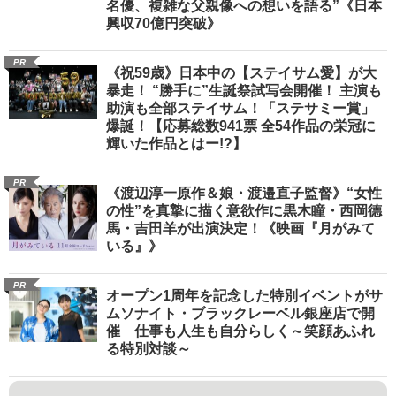
名優、複雑な父親像への想いを語る”《日本
興収70億円突破》
PR
《祝59歳》日本中の【ステイサム愛】が大
暴走！ “勝手に”生誕祭試写会開催！ 主演も
助演も全部ステイサム！「ステサミー賞」
爆誕！【応募総数941票 全54作品の栄冠に
輝いた作品とはー!?】
PR
《渡辺淳一原作＆娘・渡邉直子監督》“女性
の性”を真摯に描く意欲作に黒木瞳・西岡德
馬・吉田羊が出演決定！《映画『月がみて
いる』》
PR
オープン1周年を記念した特別イベントがサ
ムソナイト・ブラックレーベル銀座店で開
催 仕事も人生も自分らしく～笑顔あふれ
る特別対談～