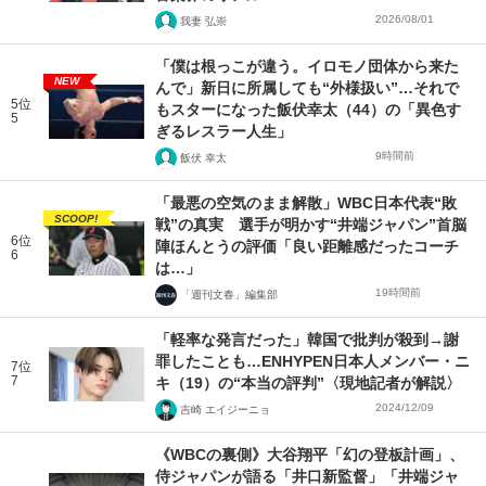
2026/08/01
我妻 弘崇
「僕は根っこが違う。イロモノ団体から来た
NEW
んで」新日に所属しても“外様扱い”…それで
5位
もスターになった飯伏幸太（44）の「異色す
5
ぎるレスラー人生」
9時間前
飯伏 幸太
「最悪の空気のまま解散」WBC日本代表“敗
SCOOP!
戦”の真実 選手が明かす“井端ジャパン”首脳
6位
陣ほんとうの評価「良い距離感だったコーチ
6
は…」
19時間前
「週刊文春」編集部
「軽率な発言だった」韓国で批判が殺到→謝
罪したことも…ENHYPEN日本人メンバー・ニ
7位
7
キ（19）の“本当の評判”〈現地記者が解説〉
2024/12/09
吉崎 エイジーニョ
《WBCの裏側》大谷翔平「幻の登板計画」、
侍ジャパンが語る「井口新監督」「井端ジャ