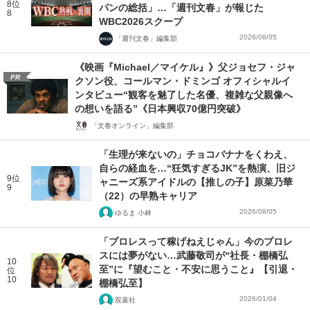
8位
パンの総括」…「週刊文春」が報じた
8
WBC2026スクープ
2026/08/05
「週刊文春」編集部
《映画『Michael／マイケル』》父ジョセフ・ジャ
PR
クソン役、コールマン・ドミンゴ オフィシャルイ
ンタビュー“観客を魅了した名優、複雑な父親像へ
の想いを語る”《日本興収70億円突破》
「文春オンライン」編集部
「生理が来ないの」チョコバナナをくわえ、
自らの経血を…“狂気すぎるJK”を熱演、旧ジ
9位
ャニーズ系アイドルの【推しの子】原菜乃華
9
（22）の早熟キャリア
2026/08/05
ゆるま 小林
「プロレスって稼げねえじゃん」今のプロレ
スには夢がない…武藤敬司が“社長・棚橋弘
10
至”に『望むこと・不安に思うこと』【引退・
位
10
棚橋弘至】
2026/01/04
双葉社