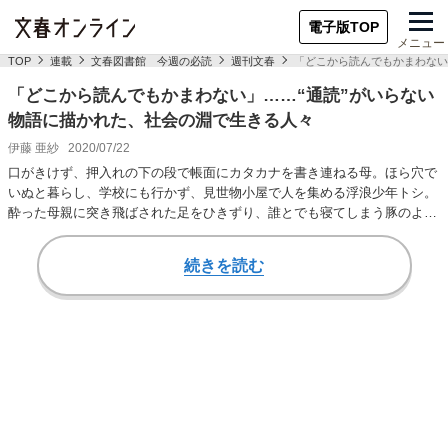
電子版TOP
メニュー
TOP
連載
文春図書館 今週の必読
週刊文春
「どこから読んでもかまわない
「どこから読んでもかまわない」……“通読”がいらない
物語に描かれた、社会の淵で生きる人々
伊藤 亜紗
2020/07/22
口がきけず、押入れの下の段で帳面にカタカナを書き連ねる母。ほら穴で
いぬと暮らし、学校にも行かず、見世物小屋で人を集める浮浪少年トシ。
酔った母親に突き飛ばされた足をひきずり、誰とでも寝てしまう豚のよう
に太った少女サナ…
続きを読む