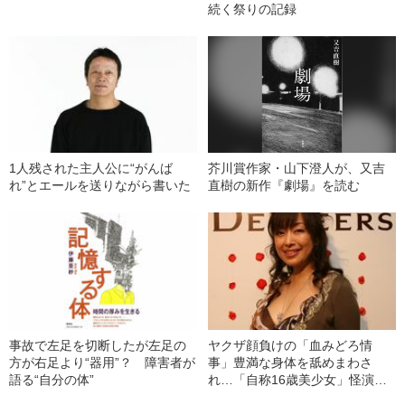
続く祭りの記録
1人残された主人公に“がんば
芥川賞作家・山下澄人が、又吉
れ”とエールを送りながら書いた
直樹の新作『劇場』を読む
事故で左足を切断したが左足の
ヤクザ顔負けの「血みどろ情
方が右足より“器用”？ 障害者が
事」豊満な身体を舐めまわさ
語る“自分の体”
れ…「自称16歳美少女」怪演
中、かたせ梨乃（69）の美しす