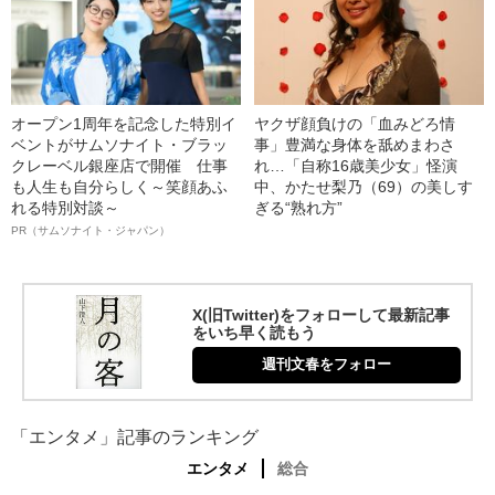
オープン1周年を記念した特別イ
ヤクザ顔負けの「血みどろ情
ベントがサムソナイト・ブラッ
事」豊満な身体を舐めまわさ
クレーベル銀座店で開催 仕事
れ…「自称16歳美少女」怪演
も人生も自分らしく～笑顔あふ
中、かたせ梨乃（69）の美しす
れる特別対談～
ぎる“熟れ方”
PR（サムソナイト・ジャパン）
X(旧Twitter)をフォローして最新記事
をいち早く読もう
週刊文春をフォロー
「エンタメ」記事のランキング
エンタメ
総合