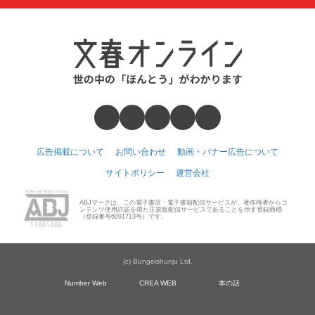
広告掲載について
お問い合わせ
動画・バナー広告について
サイトポリシー
運営会社
ABJマークは、この電子書店・電子書籍配信サービスが、著作権者からコ
ンテンツ使用許諾を得た正規版配信サービスであることを示す登録商標
（登録番号6091713号）です。
(c) Bungeishunju Ltd.
Number Web
CREA WEB
本の話