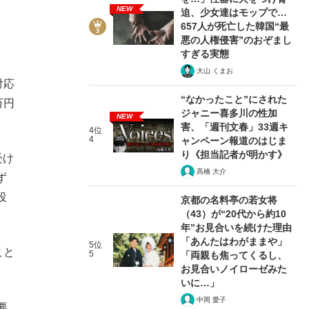
NEW
迫、少女達はモップで…
657人が死亡した韓国“最
悪の人権侵害”のおぞまし
すぎる実態
大山 くまお
対応
“なかったこと”にされた
万円
ジャニー喜多川の性加
NEW
害、「週刊文春」33週キ
4位
4
ャンペーン報道のはじま
り《担当記者が明かす》
受け
髙橋 大介
ず
役
京都の名料亭の若女将
（43）が“20代から約10
年”お見合いを続けた理由
「あんたはわがままや」
5位
こと
5
「両親も焦ってくるし、
お見合いノイローゼみた
いに…」
中岡 愛子
要