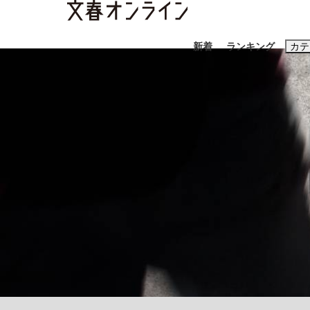
新着
ランキング
カテ
スクープ
ニュー
おすすめのキ
#藤田晋
#三
#玉木雄一郎
「90%は失敗する。でも…」本田圭佑が初め
終戦から81年