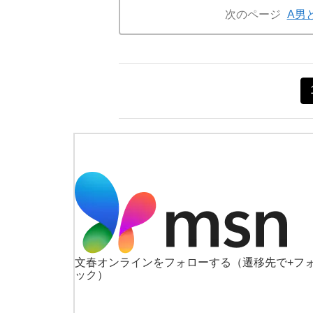
次のページ
A男
文春オンラインをフォローする
（遷移先で+フ
ック）