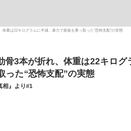
いまさら聞け
、体重は22キログラムに半減…暴力で家族を乗っ取った“恐怖支配”の実態
手が証言した“NPB聞...
「クマが悪者扱いされているの
肋骨3本が折れ、体重は22キログ
取った“恐怖支配”の実態
真相』より#1
もっと見る
カー日本代表・森保一監督...