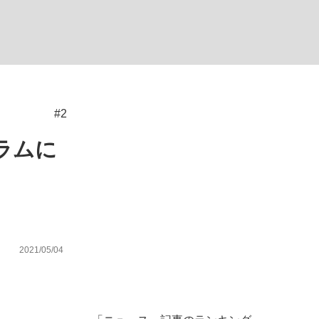
ない資産運用のすべて
#2
が悲しい」『北の国から』倉本聰氏（91...
ラムに
2021/05/04