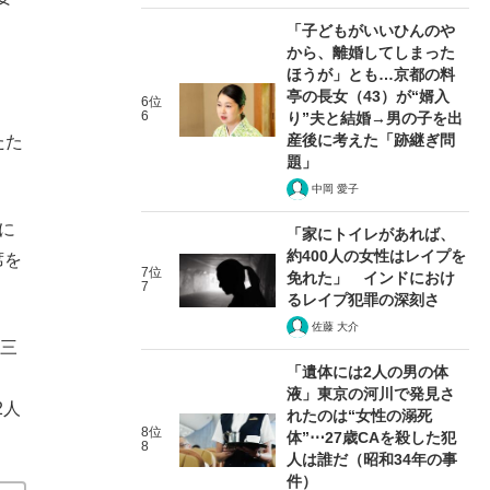
「子どもがいいひんのや
から、離婚してしまった
ほうが」とも…京都の料
亭の長女（43）が“婿入
6位
6
り”夫と結婚→男の子を出
産後に考えた「跡継ぎ問
たた
題」
中岡 愛子
に
「家にトイレがあれば、
約400人の女性はレイプを
席を
7位
免れた」 インドにおけ
7
るレイプ犯罪の深刻さ
佐藤 大介
三
「遺体には2人の男の体
液」東京の河川で発見さ
2人
れたのは“女性の溺死
8位
体”⋯27歳CAを殺した犯
8
人は誰だ（昭和34年の事
件）