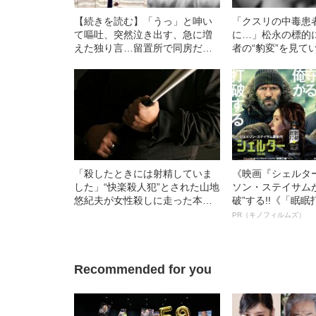
【続きを読む】「うっ」と呻い
「クスリの中毒患
て嘔吐、突然泣き出す、急に増
に…」松永の標的
えた独り言…留置所で同房だっ
者の“豹変”を見て
た女性が語る“凶悪犯”角田美代子
の姿
「殺したときには射精していま
《映画『シェルタ
した」“快楽殺人犯”とされた山地
ソン・ステイサム
悠紀夫が女性殺しに走った本当
破”する!!《「眠
のワケ
ボ》
PR（キノフィルムズ）
Recommended for you