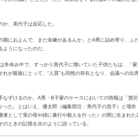
のか、美代子は反応した。
の期におよんで、まだ未練があるんか」とA男に詰め寄り、ふ
るようになったのだ。
は冬休み中で、すっかり美代子に懐いていた子供たちは、「家
それが親族にとって、“人質”も同然の存在となり、会議への出
なずけるのか。A男・B子家のケースにおいての情報は「贅沢
かった。とはいえ、優太郎（編集部注：美代子の息子）と瑠衣
継者として実の母や姉に暴行や殺人を行った）の間に生まれた
そのときの記憶を次のように語っている。