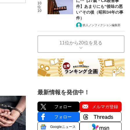
に⋯【27歳・CA殺害事
10
件】あまりにも“後味の悪
位
10
い”その後（昭和34年の事
件）
鉄人ノンフィクション編集部
11位から20位を見る
最新情報を発信中！
フォロー
メルマガ登録
フォロー
Googleニュース