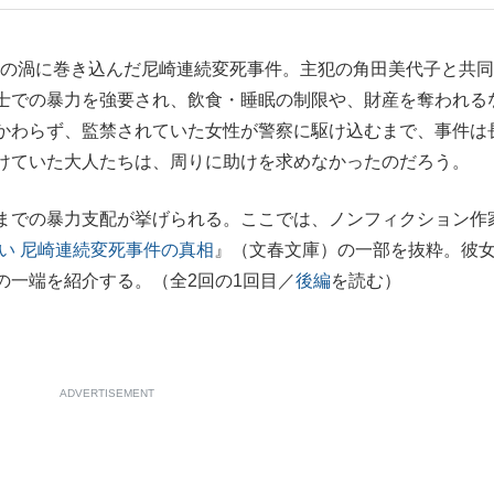
もっと見る
恐怖の渦に巻き込んだ尼崎連続変死事件。主犯の角田美代子と共
士での暴力を強要され、飲食・睡眠の制限や、財産を奪われる
かわらず、監禁されていた女性が警察に駆け込むまで、事件は
けていた大人たちは、周りに助けを求めなかったのだろう。
までの暴力支配が挙げられる。ここでは、ノンフィクション作
喰い 尼崎連続変死事件の真相
』（文春文庫）の一部を抜粋。彼
の一端を紹介する。（全2回の1回目／
後編
を読む）
ADVERTISEMENT