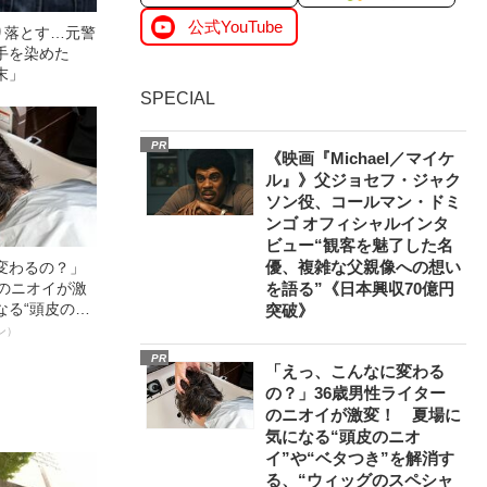
公式YouTube
り落とす…元警
手を染めた
末」
SPECIAL
PR
《映画『Michael／マイケ
ル』》父ジョセフ・ジャク
ソン役、コールマン・ドミ
ンゴ オフィシャルインタ
ビュー“観客を魅了した名
優、複雑な父親像への想い
変わるの？」
を語る”《日本興収70億円
ーのニオイが激
なる“頭皮のニ
突破》
”を解消す
ン）
スペシャリス
PR
「えっ、こんなに変わる
徹底ケアとは
の？」36歳男性ライター
のニオイが激変！ 夏場に
気になる“頭皮のニオ
イ”や“ベタつき”を解消す
る、“ウィッグのスペシャ