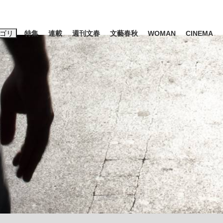
ゴリ
特集
連載
週刊文春
文藝春秋
WOMAN
CINEMA
キーワード入力
ス
エンタメ
ライフ
ビジネス
ーワードタグ一覧
山凌輝
#高市早苗
#後藤真希
#森岡毅
#城彰二
#内田有紀
観る将棋、読
#亀和田武
て明かした日本代表監督に...
「最悪の空気のまま解散」W