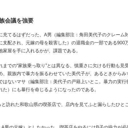
族会議を強要
充てるはずだった、A男（編集部注：角田美代子のクレーム
に支配され、元嫁の母を殺害した）の退職金の一部である900
地家屋を手に入れるかが、課題である。
までの“家族乗っ取り”とは異なる、慎重さに欠ける行動も見
め、親族内で暴力を振るわせていた美代子が、あるときからみ
ではないマサ（編集部注：美代子の戸籍上いとこ。暴力の実行
れた）にも暴行を命じるようになったのである。
と訪れた和歌山県の喫茶店で、店内を見てふと漏らしたひと
：A男の元嫁）としたかった。喫茶店をやるにはB子の協力が必