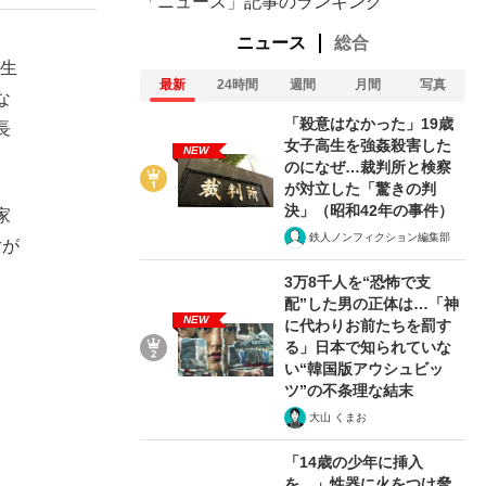
「ニュース」記事のランキング
ニュース
総合
同生
最新
24時間
週間
月間
写真
な
「殺意はなかった」19歳
長
女子高生を強姦殺害した
NEW
のになぜ…裁判所と検察
が対立した「驚きの判
決」（昭和42年の事件）
家
鉄人ノンフィクション編集部
女が
3万8千人を“恐怖で支
配”した男の正体は…「神
NEW
に代わりお前たちを罰す
る」日本で知られていな
い“韓国版アウシュビッ
ツ”の不条理な結末
大山 くまお
「14歳の少年に挿入
を…」性器に火をつけ脅