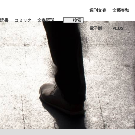
週刊文春
文藝春秋
読書
コミック
文春野球
検索
電子版
PLUS
インタビュー
読書
#松田聖子
む将棋
BC日本代表“敗戦”の真実 選手が明かす...