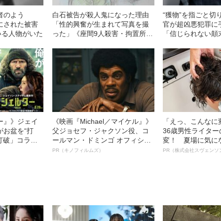
者のよう
白石被告が殺人鬼になった理由
“獲物”を指ごと切
にされた被害
「性的興奮が生まれて写真を撮
官が超凶悪犯罪に
いる人物がいた
った」《座間9人殺害・拘置所面
「信じられない顛
会》
ー』》ジェイ
《映画『Michael／マイケル』》
「えっ、こんなに
がお盆を“打
父ジョセフ・ジャクソン役、コ
36歳男性ライタ
眠打破」コラ
ールマン・ドミンゴ オフィシャ
変！ 夏場に気に
ルインタビュー“観客を魅了した
オイ”や“ベタつき
PR（キノフィルムズ）
PR（株式会社スヴェンソ
名優、複雑な父親像への想いを
る、“ウィッグの
語る”《日本興収70億円突破》
ト”が生み出した