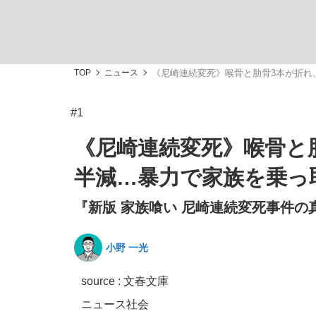
TOP
ニュース
《尼崎連続変死》喉骨と肋骨3本が折れ
#1
「敗因分析は一切聞かれなかった」侍ジャパン選
キングの誕生を、目撃せよ。
《尼崎連続変死》喉骨と
半減…暴力で家族を乗っ
『新版 家族喰い 尼崎連続変死事件の
the Style
小野 一光
source : 文春文庫
「目標達成できなかったからと言って…」サッ
ニュース
社会