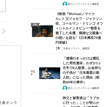
鉄人ノンフィクション編集部
《映画『Michael／マイケ
ル』》父ジョセフ・ジャクソン
役、コールマン・ドミンゴ オフ
PR
ィシャルインタビュー“観客を
魅了した名優、複雑な父親像へ
の想いを語る”《日本興収70億
円突破》
「文春オンライン」編集部
「逮捕のきっかけは腐乱
した男性遺体」わずか1ヶ
月半で8人殺害…お金持ち
9位
の子供が「日本最悪の殺
9
人犯」になった理由（昭
和40年の事件）
鉄人ノンフィクション編集部
神父と被害者は「ラブホ
文春オンラ
に行った」ことが明らか