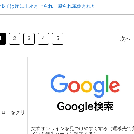
とB子は床に正座させられ、殴られ罵倒された
1
2
3
4
5
次へ
ォローをクリ
文春オンラインを見つけやすくする
（遷移先で
インを優先ソースに設定する）