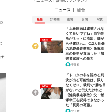
「ニュース」記事のランキング
ニュース
総合
最新
24時間
週間
月間
写真
2
「上級国民は逮捕されな
くて良いですね」自宅住
所がネットに流出、嫌が
NEW
た
らせ電話も…《12人死傷
の池袋暴走事故》飯塚幸
。
三の長男が直面した「加
代子
害者家族への暴力」
守田 哲
「トヨタの非を認める判
決が出る可能性は、限り
なくゼロ」裁判で“勝ち目
NEW
がない”と伝えたけれど…
《池袋暴走事故》父・飯
塚幸三を説得できなかっ
た「長男の葛藤」
守田 哲