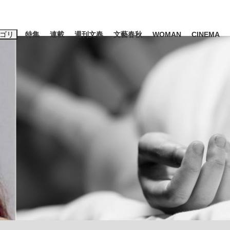
ゴリ
特集
連載
週刊文春
文藝春秋
WOMAN
CINEMA
キーワード入力
ス
エンタメ
ライフ
ビジネス
ーワードタグ一覧
山凌輝
#高市早苗
#後藤真希
#森岡毅
#城彰二
#内田有紀
観る将棋、読
#亀和田武
て明かした日本代表監督に...
「最悪の空気のまま解散」W