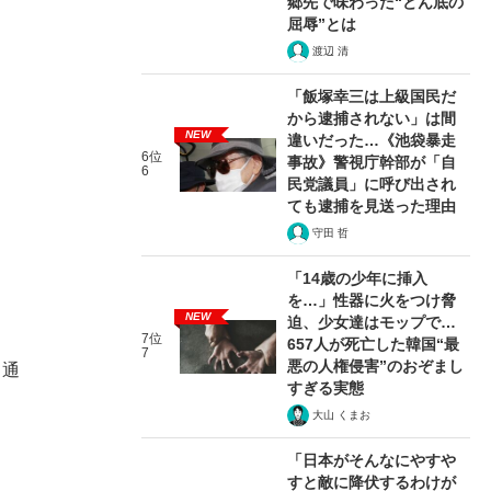
郷先で味わった“どん底の
屈辱”とは
渡辺 清
「飯塚幸三は上級国民だ
から逮捕されない」は間
NEW
違いだった…《池袋暴走
6位
事故》警視庁幹部が「自
6
民党議員」に呼び出され
ても逮捕を見送った理由
守田 哲
「14歳の少年に挿入
を…」性器に火をつけ脅
NEW
迫、少女達はモップで…
7位
657人が死亡した韓国“最
7
悪の人権侵害”のおぞまし
る通
すぎる実態
大山 くまお
、
「日本がそんなにやすや
すと敵に降伏するわけが