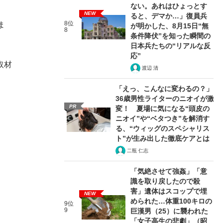
ない。あれはひょっとす
NEW
ると、デマか…」復員兵
8位
ま
が明かした、8月15日“無
8
条件降伏”を知った瞬間の
日本兵たちの“リアルな反
応”
取材
渡辺 清
「えっ、こんなに変わるの？」
36歳男性ライターのニオイが激
PR
変！ 夏場に気になる“頭皮の
ニオイ”や“ベタつき”を解消す
る、“ウィッグのスペシャリス
ト”が生み出した徹底ケアとは
二瓶 仁志
「気絶させて強姦」「意
識を取り戻したので殺
害」遺体はスコップで埋
NEW
められた…体重100キロの
9位
9
巨漢男（25）に襲われた
「女子高生の悲劇」（昭