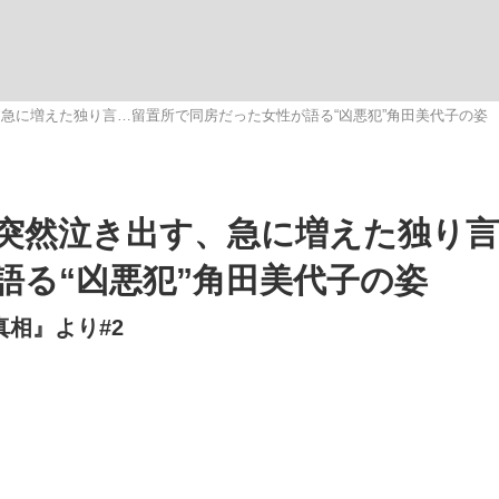
いまさら聞け
急に増えた独り言…留置所で同房だった女性が語る“凶悪犯”角田美代子の姿
手が証言した“NPB聞...
「クマが悪者扱いされているの
突然泣き出す、急に増えた独り言
語る“凶悪犯”角田美代子の姿
真相』より#2
もっと見る
カー日本代表・森保一監督...