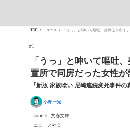
TOP
ニュース
「うっ」と呻いて嘔吐、突然泣き出す、
#1
「敗因分析は一切聞かれなかった」侍ジャパン選
キングの誕生を、目撃せよ。
「うっ」と呻いて嘔吐、
置所で同房だった女性が
『新版 家族喰い 尼崎連続変死事件の
the Style
小野 一光
source : 文春文庫
「目標達成できなかったからと言って…」サッ
ニュース
社会