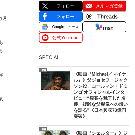
フォロー
メルマガ登録
フォロー
カ月
Googleニュース
公式YouTube
あ
る
SPECIAL
PR
《映画『Michael／マイケ
浮
ル』》父ジョセフ・ジャク
ソン役、コールマン・ドミ
ンゴ オフィシャルインタ
ビュー“観客を魅了した名
気
優、複雑な父親像への想い
を語る”《日本興収70億円
突破》
PR
《映画『シェルター』》ジ