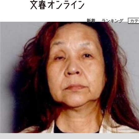
新着
ランキング
カテ
スクープ
ニュー
おすすめのキ
#藤田晋
#三
#玉木雄一郎
「90%は失敗する。でも…」本田圭佑が初め
終戦から81年