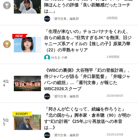
陣ほんとうの評価「良い距離感だったコーチ
は…」
2時間前
「週刊文春」編集部
「生理が来ないの」チョコバナナをくわえ、
NEW
自らの経血を…“狂気すぎるJK”を熱演、旧ジ
ャニーズ系アイドルの【推しの子】原菜乃華
（22）の早熟キャリア
23時間前
ゆるま 小林
《WBCの裏側》大谷翔平「幻の登板計画」、
侍ジャパンが語る「井口新監督」「井端ジャ
4位
パンの総括」…「週刊文春」が報じた
4
WBC2026スクープ
2026/08/05
「週刊文春」編集部
「邦さんが亡くなって、続編を作ろうと」
SCOOP!
『北の国から』脚本家・倉本聰（90）が明か
5位
す“幻の計画”《25年ぶり再放送への本音
5
は…》
2025/10/08
「週刊文春」編集部