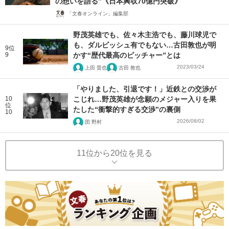
の想いを語る”《日本興収70億円突破》
「文春オンライン」編集部
野茂英雄でも、佐々木主浩でも、藤川球児で
も、ダルビッシュ有でもない…古田敦也が明
9位
9
かす“歴代最高のピッチャー”とは
2023/03/24
上田 晋也
古田 敦也
「やりました、引退です！」近鉄との交渉が
10
こじれ…野茂英雄が念願のメジャー入りを果
位
たした“衝撃的すぎる交渉”の裏側
10
2026/08/02
団 野村
11位から20位を見る