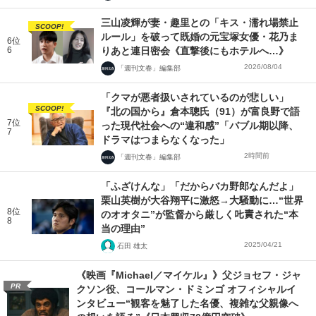
三山凌輝が妻・趣里との「キス・濡れ場禁止
SCOOP!
ルール」を破って既婚の元宝塚女優・花乃ま
6位
6
りあと連日密会《直撃後にもホテルへ…》
2026/08/04
「週刊文春」編集部
「クマが悪者扱いされているのが悲しい」
SCOOP!
『北の国から』倉本聰氏（91）が富良野で語
7位
った現代社会への“違和感”「バブル期以降、
7
ドラマはつまらなくなった」
2時間前
「週刊文春」編集部
「ふざけんな」「だからバカ野郎なんだよ」
栗山英樹が大谷翔平に激怒→大騒動に…“世界
8位
のオオタニ”が監督から厳しく𠮟責された“本
8
当の理由”
2025/04/21
石田 雄太
《映画『Michael／マイケル』》父ジョセフ・ジャ
PR
クソン役、コールマン・ドミンゴ オフィシャルイ
ンタビュー“観客を魅了した名優、複雑な父親像へ