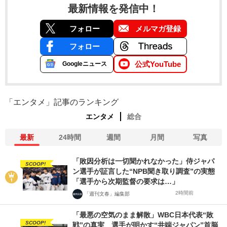
最新情報を発信中！
フォロー
メルマガ登録
フォロー
公式YouTube
Googleニュース
「エンタメ」記事のランキング
エンタメ
総合
最新
24時間
週間
月間
写真
「敗因分析は一切聞かれなかった」侍ジャパ
SCOOP!
ン選手が証言した“NPB聞き取り調査”の実態
「選手から次期監督の要求は…」
2時間前
「週刊文春」編集部
「最悪の空気のまま解散」WBC日本代表“敗
SCOOP!
戦”の真実 選手が明かす“井端ジャパン”首脳