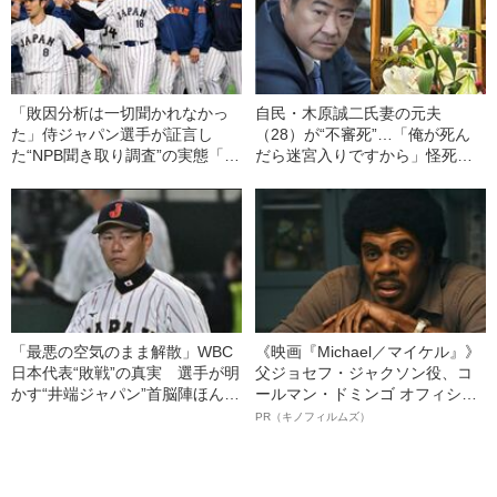
「敗因分析は一切聞かれなかっ
自民・木原誠二氏妻の元夫
た」侍ジャパン選手が証言し
（28）が“不審死”…「俺が死ん
た“NPB聞き取り調査”の実態「選
だら迷宮入りですから」怪死現
手から次期監督の要求は…」
場を知るキーマンが重大証言
《木原事件に新展開》
「最悪の空気のまま解散」WBC
《映画『Michael／マイケル』》
日本代表“敗戦”の真実 選手が明
父ジョセフ・ジャクソン役、コ
かす“井端ジャパン”首脳陣ほんと
ールマン・ドミンゴ オフィシャ
うの評価「良い距離感だったコ
ルインタビュー“観客を魅了した
PR（キノフィルムズ）
ーチは…」
名優、複雑な父親像への想いを
語る”《日本興収70億円突破》