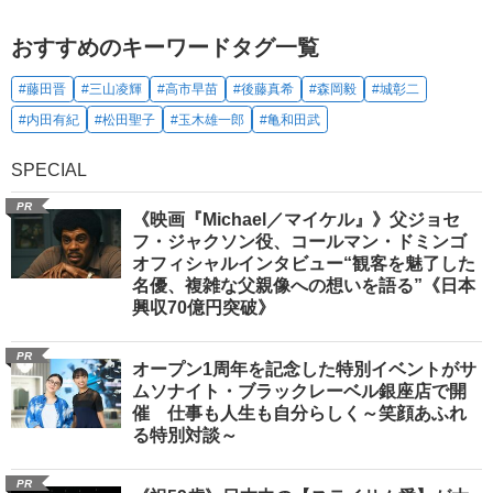
おすすめのキーワードタグ一覧
#藤田晋
#三山凌輝
#高市早苗
#後藤真希
#森岡毅
#城彰二
#内田有紀
#松田聖子
#玉木雄一郎
#亀和田武
SPECIAL
PR
《映画『Michael／マイケル』》父ジョセ
フ・ジャクソン役、コールマン・ドミンゴ
オフィシャルインタビュー“観客を魅了した
名優、複雑な父親像への想いを語る”《日本
興収70億円突破》
PR
オープン1周年を記念した特別イベントがサ
ムソナイト・ブラックレーベル銀座店で開
催 仕事も人生も自分らしく～笑顔あふれ
る特別対談～
PR