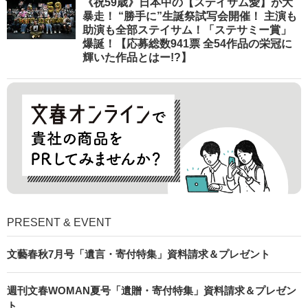
《祝59歳》日本中の【ステイサム愛】が大
暴走！ “勝手に”生誕祭試写会開催！ 主演も
助演も全部ステイサム！「ステサミー賞」
爆誕！【応募総数941票 全54作品の栄冠に
輝いた作品とはー!?】
PRESENT & EVENT
文藝春秋7月号「遺言・寄付特集」資料請求＆プレゼント
週刊文春WOMAN夏号「遺贈・寄付特集」資料請求＆プレゼン
ト