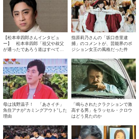
【松本幸四郎さんインタビュ
指原莉乃さんの「坂口杏里逮
ー】 松本幸四郎「祖父や叔父
捕」のコメントが、芸能界のポ
が通ったであろう道はすべて通
ジション女王の風格だった件
る覚悟」 2024年『鬼平犯科帳』
主演を‟即決”した理由
母は浅野温子！ 「あさイチ」
「鳴らされたクラクションで激
魚住アナが“カミングアウト”した
高する男」をラッセル・クロウ
理由
はどう見たのか