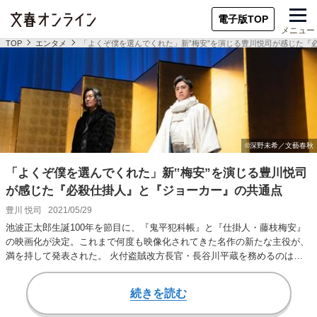
電子版TOP
メニュー
TOP
エンタメ
「よくぞ僕を選んでくれた」新‟梅安”を演じる豊川悦司が感じた『
「よくぞ僕を選んでくれた」新‟梅安”を演じる豊川悦司
が感じた『必殺仕掛人』と『ジョーカー』の共通点
豊川 悦司
2021/05/29
池波正太郎生誕100年を節目に、『鬼平犯科帳』と『仕掛人・藤枝梅安』
の映画化が決定。これまで何度も映像化されてきた名作の新たな主役が、
満を持して発表された。 火付盗賊改方長官・長谷川平蔵を務めるのは、
十代目松本幸四…
続きを読む