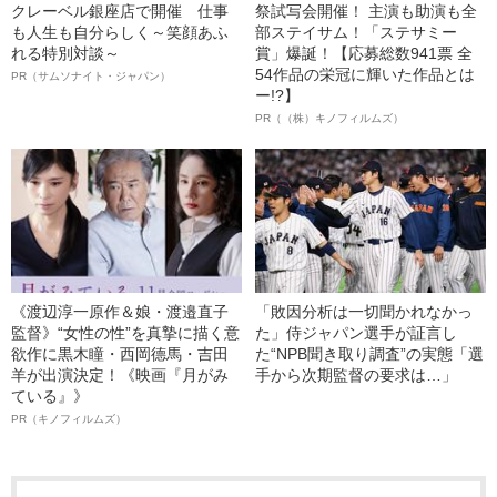
クレーベル銀座店で開催 仕事
祭試写会開催！ 主演も助演も全
も人生も自分らしく～笑顔あふ
部ステイサム！「ステサミー
れる特別対談～
賞」爆誕！【応募総数941票 全
54作品の栄冠に輝いた作品とは
PR（サムソナイト・ジャパン）
ー!?】
PR（（株）キノフィルムズ）
《渡辺淳一原作＆娘・渡邉直子
「敗因分析は一切聞かれなかっ
監督》“女性の性”を真摯に描く意
た」侍ジャパン選手が証言し
欲作に黒木瞳・西岡德馬・吉田
た“NPB聞き取り調査”の実態「選
羊が出演決定！《映画『月がみ
手から次期監督の要求は…」
ている』》
PR（キノフィルムズ）