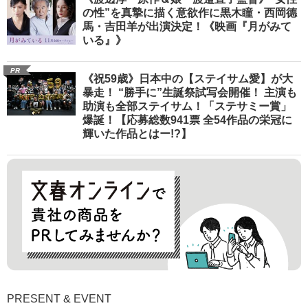
の性”を真摯に描く意欲作に黒木瞳・西岡德
馬・吉田羊が出演決定！《映画『月がみて
いる』》
PR
《祝59歳》日本中の【ステイサム愛】が大
暴走！ “勝手に”生誕祭試写会開催！ 主演も
助演も全部ステイサム！「ステサミー賞」
爆誕！【応募総数941票 全54作品の栄冠に
輝いた作品とはー!?】
PRESENT & EVENT