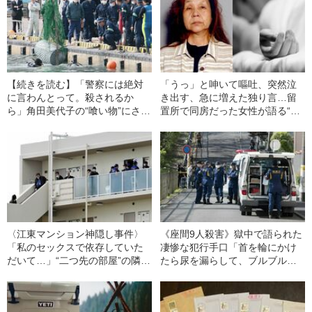
【続きを読む】「警察には絶対
「うっ」と呻いて嘔吐、突然泣
に言わんとって。殺されるか
き出す、急に増えた独り言…留
ら」角田美代子の“喰い物”にされ
置所で同房だった女性が語る“凶
た一家の悲惨な末路とは
悪犯”角田美代子の姿
〈江東マンション神隠し事件〉
《座間9人殺害》獄中で語られた
「私のセックスで依存していた
凄惨な犯行手口「首を輪にかけ
だいて…」“二つ先の部屋”の隣人
たら尿を漏らして、ブルブル、
が23歳の女性をバラバラに“解
ブルブルと…」
体”した理由