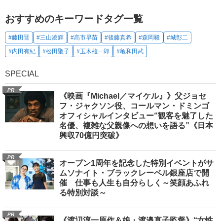
おすすめのキーワードタグ一覧
#藤田晋
#三山凌輝
#高市早苗
#後藤真希
#森岡毅
#城彰二
#内田有紀
#松田聖子
#玉木雄一郎
#亀和田武
SPECIAL
PR
《映画『Michael／マイケル』》父ジョセ
フ・ジャクソン役、コールマン・ドミンゴ
オフィシャルインタビュー“観客を魅了した
名優、複雑な父親像への想いを語る”《日本
興収70億円突破》
PR
オープン1周年を記念した特別イベントがサ
ムソナイト・ブラックレーベル銀座店で開
催 仕事も人生も自分らしく～笑顔あふれ
る特別対談～
PR
《渡辺淳一原作＆娘・渡邉直子監督》“女性