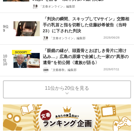
「文春オンライン」編集部
「判決の瞬間、スキップしてVサイン」交際相
手の乳首と指を切断した佐藤紗希被告（当時
9位
9
23）に下された判決
2026/06/26
「文春オンライン」編集部
「眼鏡の縁が、頭蓋骨とおぼしき骨片に溶け
SCOOP!
10
込み…」広島の原爆で全滅した一家の“異形の
位
遺骨”を初公開〈遺族が語る〉
10
2026/07/11
「文藝春秋」編集部
11位から20位を見る