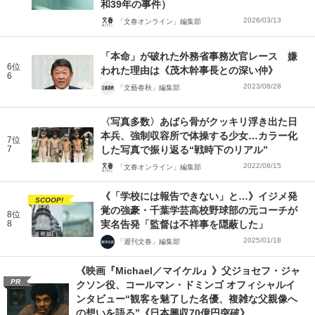
和39年の事件）
2026/03/13
「文春オンライン」編集部
「本命」が破れた外務省事務次官レース 嫌
6位
われた理由は《茂木幹事長との深い仲》
6
2023/08/28
「文藝春秋」編集部
〈写真多数〉あばら骨がクッキリ浮き出た日
本兵、強制収容所で体操する少女…カラー化
7位
7
した写真で振り返る“戦時下のリアル”
2022/08/15
「文春オンライン」編集部
《「学校には報告できない」と…》イジメ発
SCOOP!
覚の強豪・千葉学芸高校野球部の元コーチが
8位
8
実名告発「監督は不祥事を隠蔽した」
2025/01/18
「週刊文春」編集部
《映画『Michael／マイケル』》父ジョセフ・ジャ
PR
クソン役、コールマン・ドミンゴ オフィシャルイ
ンタビュー“観客を魅了した名優、複雑な父親像へ
の想いを語る”《日本興収70億円突破》