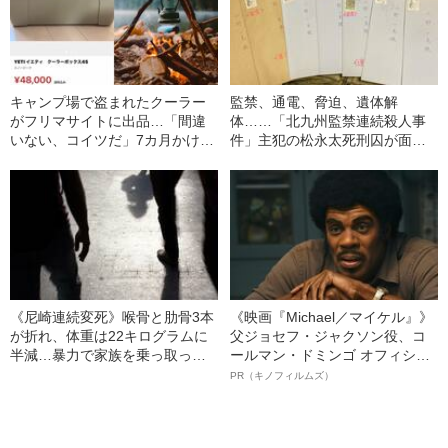
キャンプ場で盗まれたクーラー
監禁、通電、脅迫、遺体解
がフリマサイトに出品…「間違
体……「北九州監禁連続殺人事
いない、コイツだ」7カ月かけて
件」主犯の松永太死刑囚が面会
犯人を捕まえた、ママキャンパ
で見せた素顔とは
ーの“執念”
《尼崎連続変死》喉骨と肋骨3本
《映画『Michael／マイケル』》
が折れ、体重は22キログラムに
父ジョセフ・ジャクソン役、コ
半減…暴力で家族を乗っ取っ
ールマン・ドミンゴ オフィシャ
た“恐怖支配”の実態
ルインタビュー“観客を魅了した
PR（キノフィルムズ）
名優、複雑な父親像への想いを
語る”《日本興収70億円突破》