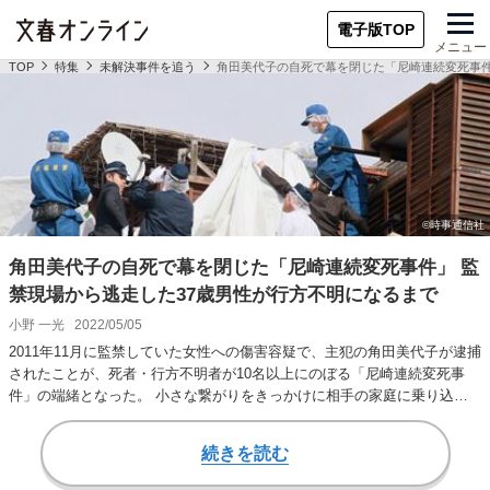
電子版TOP
メニュー
TOP
特集
未解決事件を追う
角田美代子の自死で幕を閉じた「尼崎連続変死事件
角田美代子の自死で幕を閉じた「尼崎連続変死事件」 監
禁現場から逃走した37歳男性が行方不明になるまで
小野 一光
2022/05/05
2011年11月に監禁していた女性への傷害容疑で、主犯の角田美代子が逮捕
されたことが、死者・行方不明者が10名以上にのぼる「尼崎連続変死事
件」の端緒となった。 小さな繋がりをきっかけに相手の家庭に乗り込
み、美代子に…
続きを読む