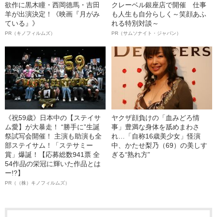
欲作に黒木瞳・西岡德馬・吉田
クレーベル銀座店で開催 仕事
羊が出演決定！《映画『月がみ
も人生も自分らしく～笑顔あふ
ている』》
れる特別対談～
PR（キノフィルムズ）
PR（サムソナイト・ジャパン）
《祝59歳》日本中の【ステイサ
ヤクザ顔負けの「血みどろ情
ム愛】が大暴走！ “勝手に”生誕
事」豊満な身体を舐めまわさ
祭試写会開催！ 主演も助演も全
れ…「自称16歳美少女」怪演
部ステイサム！「ステサミー
中、かたせ梨乃（69）の美しす
賞」爆誕！【応募総数941票 全
ぎる“熟れ方”
54作品の栄冠に輝いた作品とは
ー!?】
PR（（株）キノフィルムズ）