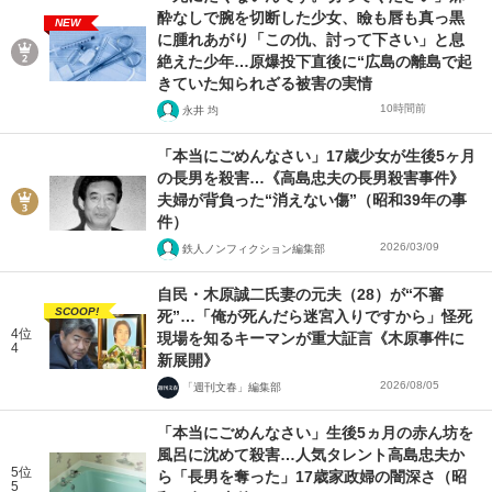
酔なしで腕を切断した少女、瞼も唇も真っ黒
NEW
に腫れあがり「この仇、討って下さい」と息
絶えた少年…原爆投下直後に“広島の離島で起
きていた知られざる被害の実情
10時間前
永井 均
「本当にごめんなさい」17歳少女が生後5ヶ月
の長男を殺害…《高島忠夫の長男殺害事件》
夫婦が背負った“消えない傷”（昭和39年の事
件）
2026/03/09
鉄人ノンフィクション編集部
自民・木原誠二氏妻の元夫（28）が“不審
SCOOP!
死”…「俺が死んだら迷宮入りですから」怪死
4位
現場を知るキーマンが重大証言《木原事件に
4
新展開》
2026/08/05
「週刊文春」編集部
「本当にごめんなさい」生後5ヵ月の赤ん坊を
風呂に沈めて殺害…人気タレント高島忠夫か
5位
ら「長男を奪った」17歳家政婦の闇深さ（昭
5