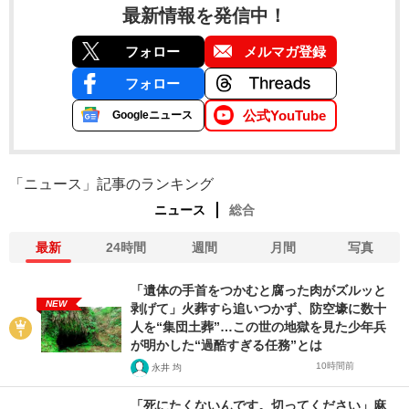
最新情報を発信中！
フォロー
メルマガ登録
フォロー
公式YouTube
Googleニュース
「ニュース」記事のランキング
ニュース
総合
最新
24時間
週間
月間
写真
「遺体の手首をつかむと腐った肉がズルッと
NEW
剥げて」火葬すら追いつかず、防空壕に数十
人を“集団土葬”…この世の地獄を見た少年兵
が明かした“過酷すぎる任務”とは
10時間前
永井 均
「死にたくないんです。切ってください」麻