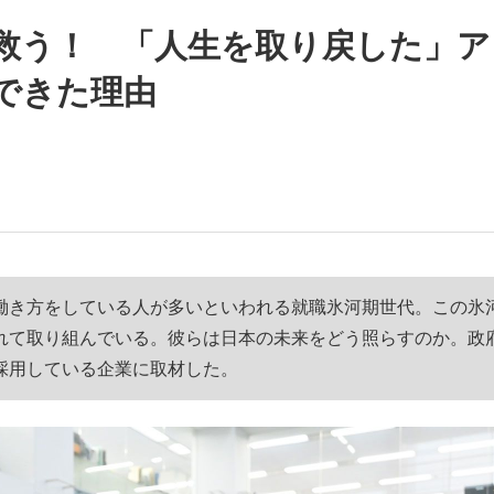
救う！ 「人生を取り戻した」ア
いまさら聞け
できた理由
手が証言した“NPB聞...
「クマが悪者扱いされているの
働き方をしている人が多いといわれる就職氷河期世代。この氷
れて取り組んでいる。彼らは日本の未来をどう照らすのか。政
採用している企業に取材した。
もっと見る
カー日本代表・森保一監督...