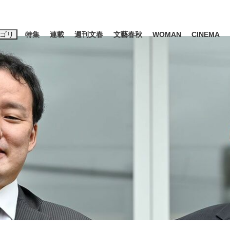
ゴリ
特集
連載
週刊文春
文藝春秋
WOMAN
CINEMA
キーワード入力
ス
エンタメ
ライフ
ビジネス
ーワードタグ一覧
山凌輝
#高市早苗
#後藤真希
#森岡毅
#城彰二
#内田有紀
観る将棋、読
#亀和田武
て明かした日本代表監督に...
「最悪の空気のまま解散」W