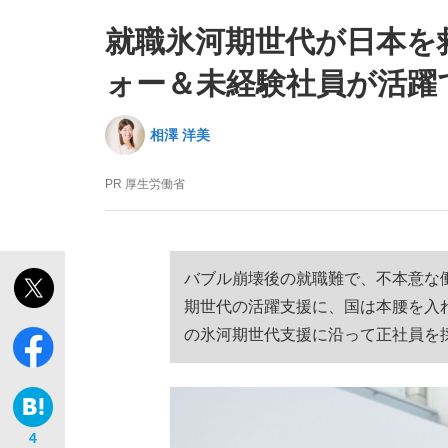
就職氷河期世代が日本を
ォー＆未経験社員が活躍
相澤 洋美
「敗因分析は一切聞かれなかった」侍ジャパン選
キングの誕生を、目撃せよ。
PR
厚生労働省
バブル崩壊後の就職難で、不本意な
期世代の活躍支援に、国は本腰を入
の氷河期世代支援に沿って正社員を
the Style
「目標達成できなかったからと言って…」サッ
4