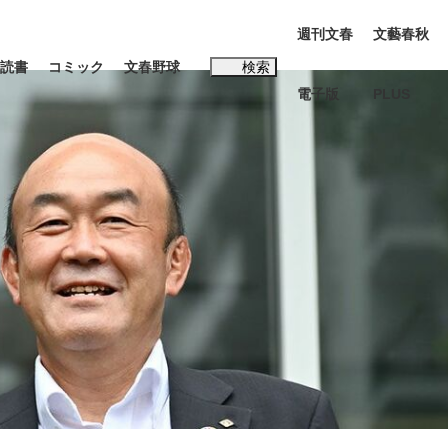
週刊文春
文藝春秋
読書
コミック
文春野球
検索
電子版
PLUS
インタビュー
読書
#松田聖子
む将棋
BC日本代表“敗戦”の真実 選手が明かす...