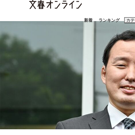
新着
ランキング
カテ
スクープ
ニュー
おすすめのキ
#藤田晋
#三
#玉木雄一郎
「90%は失敗する。でも…」本田圭佑が初め
終戦から81年