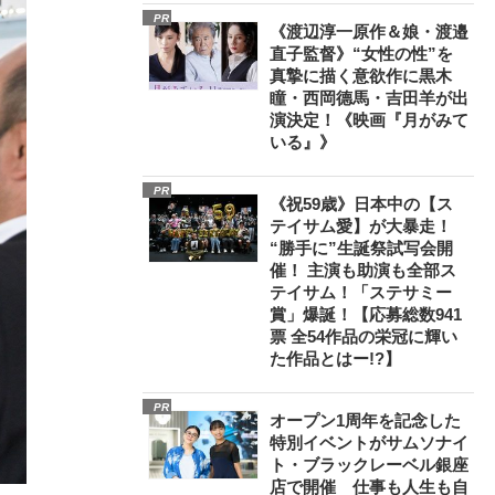
PR
《渡辺淳一原作＆娘・渡邉
直子監督》“女性の性”を
真摯に描く意欲作に黒木
瞳・西岡德馬・吉田羊が出
演決定！《映画『月がみて
いる』》
PR
《祝59歳》日本中の【ス
テイサム愛】が大暴走！
“勝手に”生誕祭試写会開
催！ 主演も助演も全部ス
テイサム！「ステサミー
賞」爆誕！【応募総数941
票 全54作品の栄冠に輝い
た作品とはー!?】
PR
オープン1周年を記念した
特別イベントがサムソナイ
ト・ブラックレーベル銀座
店で開催 仕事も人生も自