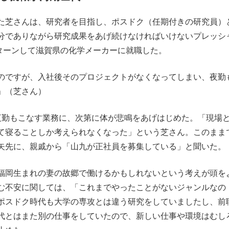
た芝さんは、研究者を目指し、ポスドク（任期付きの研究員）
分でありながら研究成果をあげ続けなければいけないプレッシ
ターンして滋賀県の化学メーカーに就職した。
のですが、入社後そのプロジェクトがなくなってしまい、夜勤
」（芝さん）
勤もこなす業務に、次第に体が悲鳴をあげはじめた。「現場
て寝ることしか考えられなくなった」という芝さん。このまま
矢先に、親戚から「山九が正社員を募集している」と聞いた。
福岡生まれの妻の故郷で働けるかもしれないという考えが頭を
む不安に関しては、「これまでやったことがないジャンルなの
ポスドク時代も大学の専攻とは違う研究をしていましたし、前
代とはまた別の仕事をしていたので、新しい仕事や環境はむし