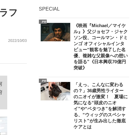
SPECIAL
ラフ
ない資産運用のすべて
PR
《映画『Michael／マイケ
ル』》父ジョセフ・ジャク
ソン役、コールマン・ドミ
2022/10/03
ンゴ オフィシャルインタ
ビュー“観客を魅了した名
が悲しい」『北の国から』倉本聰氏（91...
優、複雑な父親像への想い
を語る”《日本興収70億円
突破》
PR
河
「えっ、こんなに変わる
の？」36歳男性ライター
府
のニオイが激変！ 夏場に
気になる“頭皮のニオ
イ”や“ベタつき”を解消す
る、“ウィッグのスペシャ
リスト”が生み出した徹底
ケアとは