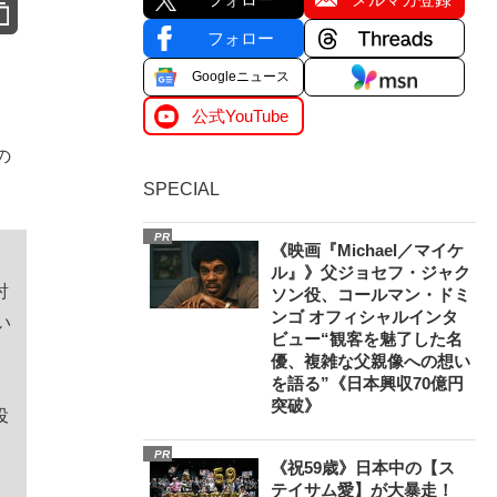
フォロー
Googleニュース
公式YouTube
の
SPECIAL
PR
《映画『Michael／マイケ
ル』》父ジョセフ・ジャク
討
ソン役、コールマン・ドミ
ンゴ オフィシャルインタ
い
ビュー“観客を魅了した名
優、複雑な父親像への想い
を語る”《日本興収70億円
突破》
役
PR
《祝59歳》日本中の【ス
テイサム愛】が大暴走！