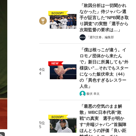
「敗因分析は一切聞かれ
なかった」侍ジャパン選
SCOOP!
手が証言した“NPB聞き取
り調査”の実態「選手から
次期監督の要求は…」
「週刊文春」編集部
「僕は根っこが違う。イ
ロモノ団体から来たん
で」新日に所属しても“外
NEW
様扱い”…それでもスター
4位
4
になった飯伏幸太（44）
の「異色すぎるレスラー
人生」
飯伏 幸太
「最悪の空気のまま解
散」WBC日本代表“敗
SCOOP!
戦”の真実 選手が明か
5位
す“井端ジャパン”首脳陣
5
ほんとうの評価「良い距