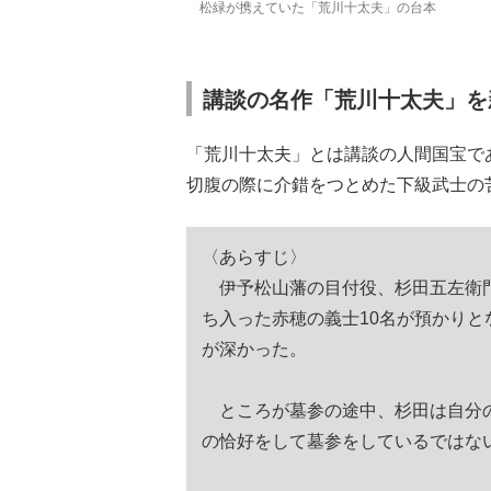
松緑が携えていた「荒川十太夫」の台本
講談の名作「荒川十太夫」を
「荒川十太夫」とは講談の人間国宝で
切腹の際に介錯をつとめた下級武士の
〈あらすじ〉
伊予松山藩の目付役、杉田五左衛門
ち入った赤穂の義士10名が預かり
が深かった。
ところが墓参の途中、杉田は自分の
の恰好をして墓参をしているではな