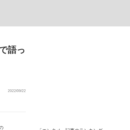
ない資産運用のすべて
で語っ
が悲しい」『北の国から』倉本聰氏（91...
2022/09/22
の