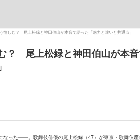
いまさら聞け
う愉しむ？ 尾上松緑と神田伯山が本音で語った「魅力と違いと共通点」
む？ 尾上松緑と神田伯山が本音
手が証言した“NPB聞...
「クマが悪者扱いされているの
」
もっと見る
カー日本代表・森保一監督...
なった――。歌舞伎俳優の尾上松緑（47）が東京・歌舞伎座