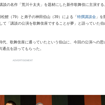
講談の名作「荒川十太夫」を題材にした新作歌舞伎に主演する
もっと見る
松鯉（79）と弟子の神田伯山（39）による「
特撰講談会
」を
そして「講談の公演を歌舞伎座ですることが夢」と語っていた伯
時代、歌舞伎座に通っていたという伯山に、今回の公演への思
共通点を語ってもらった。
ADVERTISEMENT