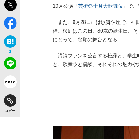
10月公演「
芸術祭
十月大歌舞伎
」で、
また、9月28日には歌舞伎座で、神田
催。松鯉はこの日、80歳の誕生日、
にとって、念願の舞台となる。
1
講談ファンを公言する松緑と、学生
と、歌舞伎と講談、それぞれの魅力や
コピー