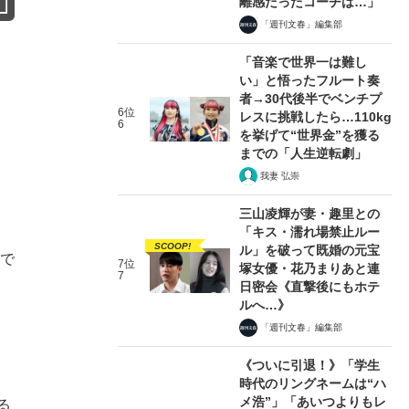
離感だったコーチは…」
「週刊文春」編集部
「音楽で世界一は難し
い」と悟ったフルート奏
者→30代後半でベンチプ
6位
レスに挑戦したら…110kg
6
を挙げて“世界金”を獲る
までの「人生逆転劇」
我妻 弘崇
三山凌輝が妻・趣里との
「キス・濡れ場禁止ルー
SCOOP!
ル」を破って既婚の元宝
座で
7位
塚女優・花乃まりあと連
7
日密会《直撃後にもホテ
ルへ…》
「週刊文春」編集部
《ついに引退！》「学生
時代のリングネームは“ハ
メ浩”」「あいつよりもレ
る