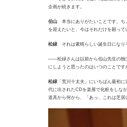
企画が続きます。
伯山
本当にありがたいことです。ちょ
を迎えたいと、今はそれだけを願って
松緑
それは素晴らしい誕生日になり
――松緑さんは以前から伯山先生の独
にしようと思ったのはいつのことです
松緑
「荒川十太夫」にいちばん最初に
代に出されたCDを楽屋で化粧をしな
道具から何から、「あっ、これは芝居