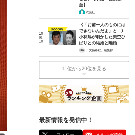
至】
双葉社
《「お前一人のものには
SCOOP!
できないんだよ」と…》
10
小林旭が明かした美空ひ
位
10
ばりとの結婚と離婚
「文藝春秋」編集部
11位から20位を見る
最新情報を発信中！
フォロー
メルマガ登録