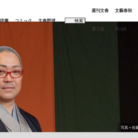
週刊文春
文藝春秋
読書
コミック
文春野球
検索
電子版
PLUS
インタビュー
読書
#松田聖子
む将棋
BC日本代表“敗戦”の真実 選手が明かす...