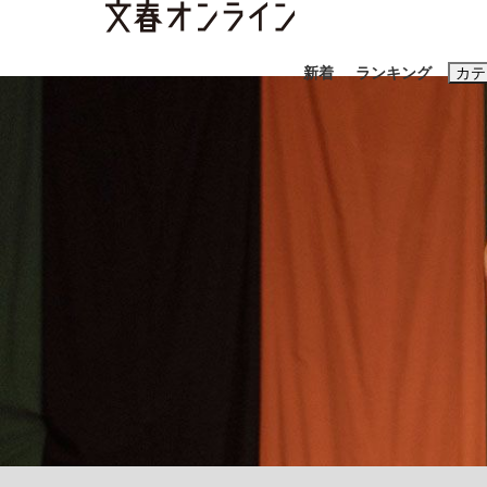
新着
ランキング
カテ
スクープ
ニュー
おすすめのキ
#藤田晋
#三
#玉木雄一郎
「90%は失敗する。でも…」本田圭佑が初め
終戦から81年