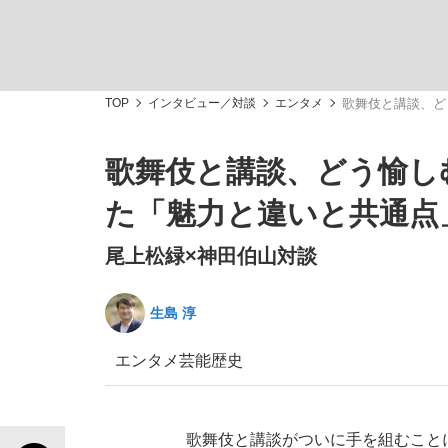
TOP
インタビュー／対談
エンタメ
歌舞伎と講談、ど
歌舞伎と講談、どう愉し
「敗因分析は一切聞かれなかった」侍ジャパン選
キングの誕生を、目撃せよ。
た「魅力と違いと共通点
尾上松緑×神田伯山対談
生島 淳
the Style
エンタメ
芸能
歴史
「目標達成できなかったからと言って…」サッ
歌舞伎と講談がついに手を組むことに