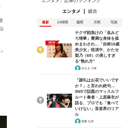
「エンタメ」記事のランキング
。
エンタメ
総合
開
最新
24時間
週間
月間
写真
山
ヤクザ顔負けの「血みど
ろ情事」豊満な身体を舐
NEW
めまわされ…「自称16歳
美少女」怪演中、かたせ
い
梨乃（69）の美しすぎ
る“熟れ方”
ゆるま 小林
「謝礼はお花でいいです
か？」と言われ絶句…
SNSで話題のマッスルフ
ルート奏者・上原麻衣が
語る、プロでも「食べて
いけない」音楽界のリア
ル
我妻 弘崇