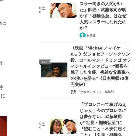
スラー向きの人間がい
8位
た」師匠・武藤敬司が明
8
かす「棚橋弘至」はなぜ
人気レスラーになれたの
当日
か？
双葉社
《映画『Michael／マイケ
ル』》父ジョセフ・ジャクソン
役、コールマン・ドミンゴ オフ
PR
伎
ィシャルインタビュー“観客を
魅了した名優、複雑な父親像へ
の想いを語る”《日本興収70億
円突破》
時
「文春オンライン」編集部
裏に
「プロレスって稼げねえ
じゃん」今のプロレスに
は夢がない…武藤敬司
が“社長・棚橋弘至”に
9位
9
『望むこと・不安に思う
こと』【引退・棚橋弘