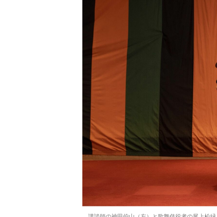
講談師の神田伯山（左）と歌舞伎役者の尾上松緑