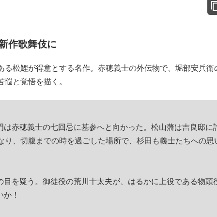
新作歌舞伎に
ある松鯉が得意とする名作。赤穂義士の外伝物で、堀部安兵衛
苦悩と覚悟を描く。
は赤穂義士の七回忌に墓参へと向かった。松山藩は吉良邸に
となり、切腹までの時を過ごした場所で、杉田も義士たちへの思
目を疑う。御徒役の荒川十太夫が、はるかに上役である物頭
いか！