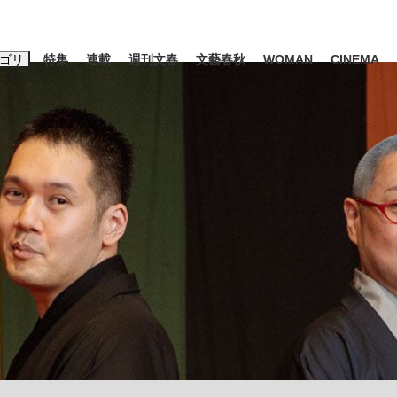
ゴリ
特集
連載
週刊文春
文藝春秋
WOMAN
CINEMA
キーワード入力
ス
エンタメ
ライフ
ビジネス
ーワードタグ一覧
山凌輝
#高市早苗
#後藤真希
#森岡毅
#城彰二
#内田有紀
観る将棋、読
#亀和田武
て明かした日本代表監督に...
「最悪の空気のまま解散」W