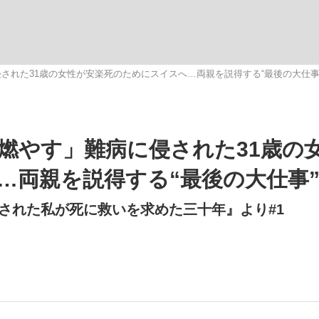
いまさら聞け
された31歳の女性が安楽死のためにスイスへ…両親を説得する“最後の大仕事
手が証言した“NPB聞...
「クマが悪者扱いされているの
燃やす」難病に侵された31歳の
…両親を説得する“最後の大仕事
された私が死に救いを求めた三十年』より#1
もっと見る
カー日本代表・森保一監督...