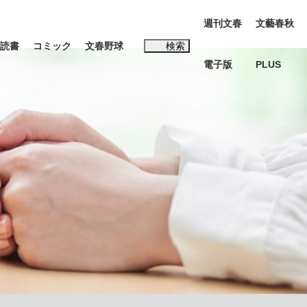
週刊文春
文藝春秋
読書
コミック
文春野球
検索
電子版
PLUS
インタビュー
読書
#松田聖子
む将棋
BC日本代表“敗戦”の真実 選手が明かす...