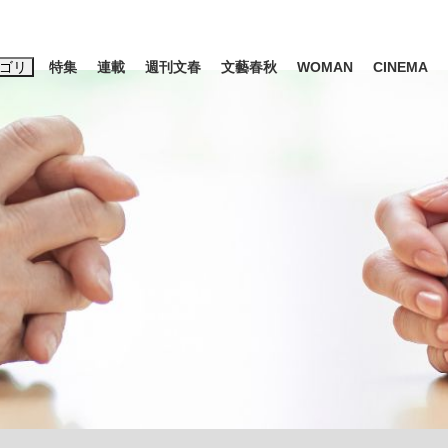
ゴリ
特集
連載
週刊文春
文藝春秋
WOMAN
CINEMA
キーワード入力
ス
エンタメ
ライフ
ビジネス
ーワードタグ一覧
山凌輝
#高市早苗
#後藤真希
#森岡毅
#城彰二
#内田有紀
観る将棋、読
#亀和田武
て明かした日本代表監督に...
「最悪の空気のまま解散」W