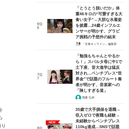
「とうとう脱いだか」体
重46キロの“可愛すぎる大
食い女子”→大胆な水着姿
6位
を披露…24歳インフルエ
6
ンサーが明かす、グラビ
ア挑戦の予想外の結末
「文春オンライン」編集部
「勉強もちゃんとやるか
ら！」スパルタ母に中1で
土下座、音大進学は猛反
対され…ベンチプレス“世
7位
7
界金”で話題のフルート奏
者が明かす、音楽家への
「険しすぎる道」
我妻 弘崇
を
35歳で大手損保を退職→
収入ゼロで夜職も経験→
ら
未経験からベンチプレス
NEW
通り
110kg達成…SNSで話題
8位