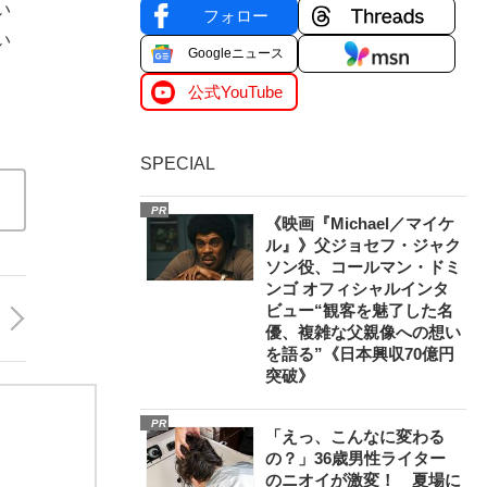
い
フォロー
い
Googleニュース
公式YouTube
SPECIAL
PR
《映画『Michael／マイケ
ル』》父ジョセフ・ジャク
ソン役、コールマン・ドミ
ンゴ オフィシャルインタ
ビュー“観客を魅了した名
優、複雑な父親像への想い
を語る”《日本興収70億円
突破》
PR
「えっ、こんなに変わる
の？」36歳男性ライター
のニオイが激変！ 夏場に