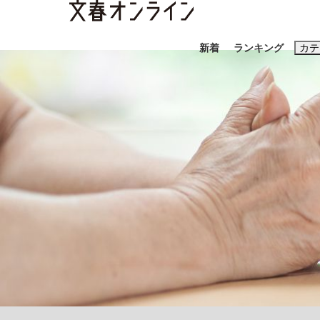
新着
ランキング
カテ
スクープ
ニュー
おすすめのキ
#藤田晋
#三
#玉木雄一郎
「90%は失敗する。でも…」本田圭佑が初め
終戦から81年