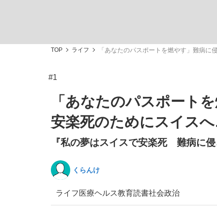
TOP
ライフ
「あなたのパスポートを燃やす」難病に侵
#1
「敗因分析は一切聞かれなかった」侍ジャパン選
キングの誕生を、目撃せよ。
「あなたのパスポートを
安楽死のためにスイスへ
『私の夢はスイスで安楽死 難病に侵
the Style
くらんけ
ライフ
医療
ヘルス
教育
読書
社会
政治
「目標達成できなかったからと言って…」サッ