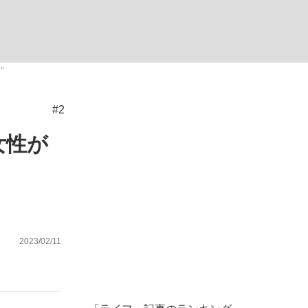
ない資産運用のすべて
”
#2
が悲しい」『北の国から』倉本聰氏（91...
女性が
”
2023/02/11