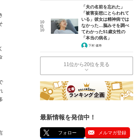
「夫の名前を忘れた」
「被害妄想にとらわれて
き
いる」彼女は精神病では
10
そ
なかった…脳みそを調べ
位
10
てわかった51歳女性の
「本当の病名」
下村 健寿
く
タ
11位から20位を見る
で
れ
多
最新情報を発信中！
フォロー
メルマガ登録
言