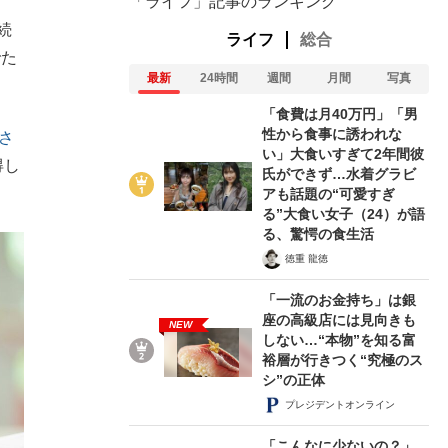
「ライフ」記事のランキング
続
ライフ
総合
でた
最新
24時間
週間
月間
写真
「食費は月40万円」「男
性から食事に誘われな
さ
い」大食いすぎて2年間彼
得し
氏ができず…水着グラビ
アも話題の“可愛すぎ
る”大食い女子（24）が語
る、驚愕の食生活
徳重 龍徳
「一流のお金持ち」は銀
座の高級店には見向きも
NEW
しない…“本物”を知る富
裕層が行きつく“究極のス
シ”の正体
プレジデントオンライン
「こんなに少ないの？」