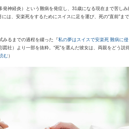
多発神経炎）という難病を発症し、31歳になる現在まで苦しみ
もっと見る
9月には、安楽死をするためにスイスに足を運び、死の“直前”ま
試みるまでの過程を綴った『
私の夢はスイスで安楽死 難病に侵
彩図社）より一部を抜粋。“死”を選んだ彼女は、両親をどう説
読む
）