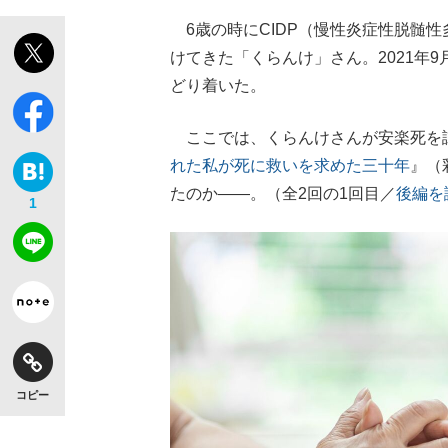
6歳の時にCIDP（慢性炎症性脱髄性
けてきた「くらんけ」さん。2021年
どり着いた。
ここでは、くらんけさんが安楽死を
れた私が死に救いを求めた三十年
』（
たのか――。（全2回の1回目／
後編を
1
コピー