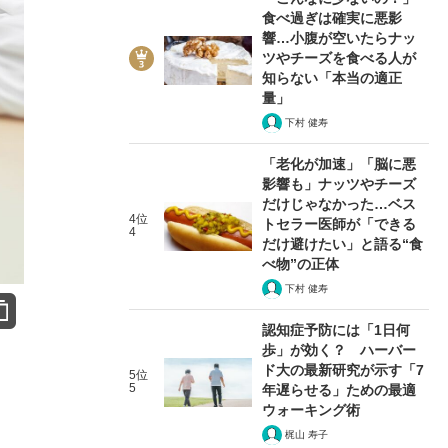
食べ過ぎは確実に悪影
響…小腹が空いたらナッ
ツやチーズを食べる人が
知らない「本当の適正
量」
下村 健寿
「老化が加速」「脳に悪
影響も」ナッツやチーズ
だけじゃなかった…ベス
4位
トセラー医師が「できる
4
だけ避けたい」と語る“食
べ物”の正体
下村 健寿
認知症予防には「1日何
歩」が効く？ ハーバー
ド大の最新研究が示す「7
5位
5
年遅らせる」ための最適
ウォーキング術
梶山 寿子