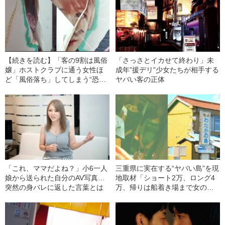
【続きを読む】「客の9割は風俗
「さっさとイカせて終わり」未
嬢」ホストクラブに通う女性ほ
成年”援デリ”少女たちが相手する
ど「風俗落ち」してしまう“恐る
ヤバい客の正体
べき理由”
「これ、ママだよね？」小6一人
三重県に実在する“ヤバい島”を現
娘から送られた自分のAV写真…
地取材「ショート2万、ロング4
突然の身バレに返した言葉とは
万、帰りは船着き場まで女の子
が見送りに…」