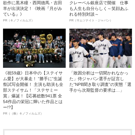
欲作に黒木瞳・西岡德馬・吉田
クレーベル銀座店で開催 仕事
羊が出演決定！《映画『月がみ
も人生も自分らしく～笑顔あふ
ている』》
れる特別対談～
PR（キノフィルムズ）
PR（サムソナイト・ジャパン）
《祝59歳》日本中の【ステイサ
「敗因分析は一切聞かれなかっ
ム愛】が大暴走！ “勝手に”生誕
た」侍ジャパン選手が証言し
祭試写会開催！ 主演も助演も全
た“NPB聞き取り調査”の実態「選
部ステイサム！「ステサミー
手から次期監督の要求は…」
賞」爆誕！【応募総数941票 全
54作品の栄冠に輝いた作品とは
ー!?】
PR（（株）キノフィルムズ）