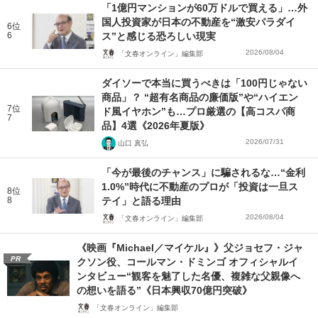
「1億円マンションが60万ドルで買える」…外
国人投資家が日本の不動産を“激安パラダイ
6位
6
ス”と感じる恐ろしい現実
2026/08/04
「文春オンライン」編集部
ダイソーで本当に買うべきは「100円じゃない
商品」？ “超有名商品の廉価版”や“ハイエン
7位
ド風イヤホン”も…プロ厳選の【高コスパ商
7
品】4選《2026年夏版》
2026/07/31
山口 真弘
「今が最後のチャンス」に騙されるな…“金利
1.0%”時代に不動産のプロが「投資は一旦ス
8位
8
テイ」と語る理由
2026/08/04
「文春オンライン」編集部
《映画『Michael／マイケル』》父ジョセフ・ジャ
PR
クソン役、コールマン・ドミンゴ オフィシャルイ
ンタビュー“観客を魅了した名優、複雑な父親像へ
の想いを語る”《日本興収70億円突破》
「文春オンライン」編集部