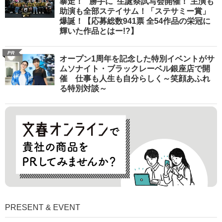
暴走！ “勝手に”生誕祭試写会開催！ 主演も
助演も全部ステイサム！「ステサミー賞」
爆誕！【応募総数941票 全54作品の栄冠に
輝いた作品とはー!?】
PR
オープン1周年を記念した特別イベントがサ
ムソナイト・ブラックレーベル銀座店で開
催 仕事も人生も自分らしく～笑顔あふれ
る特別対談～
PRESENT & EVENT