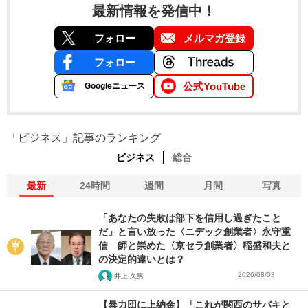
最新情報を発信中！
フォロー
メルマガ登録
フォロー
公式YouTube
Googleニュース
「ビジネス」記事のランキング
ビジネス
総合
最新
24時間
週間
月間
写真
「あなたの失敗は部下を信用し過ぎたこと
だ」と言い放った〈ニデック創業者〉永守重
信 師と崇めた〈京セラ創業者〉稲盛和夫と
の決定的違いとは？
2026/08/03
井上 久男
【暴力団に上納金】「これが関西のサバキと