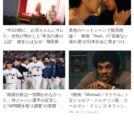
「中2の時に、お兄ちゃんにサレ
異色のベッドシーンで賛否両
た」女性が明かした“本当の身の
論！ 映画『Red』の“容赦ない
上話” 彼女らはなぜ「飛田新
濡れ場”が日本社会に突きつけた
地」で働くのか？
もの
「敗因分析は一切聞かれなかっ
《映画『Michael／マイケル』》
た」侍ジャパン選手が証言し
父ジョセフ・ジャクソン役、コ
た“NPB聞き取り調査”の実態「選
ールマン・ドミンゴ オフィシャ
手から次期監督の要求は…」
ルインタビュー“観客を魅了した
PR（キノフィルムズ）
名優、複雑な父親像への想いを
語る”《日本興収70億円突破》