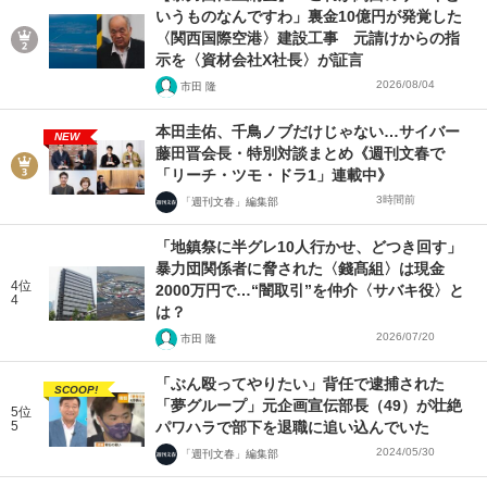
いうものなんですわ」裏金10億円が発覚した
〈関西国際空港〉建設工事 元請けからの指
示を〈資材会社X社長〉が証言
2026/08/04
市田 隆
本田圭佑、千鳥ノブだけじゃない…サイバー
NEW
藤田晋会長・特別対談まとめ《週刊文春で
「リーチ・ツモ・ドラ1」連載中》
3時間前
「週刊文春」編集部
「地鎮祭に半グレ10人行かせ、どつき回す」
暴力団関係者に脅された〈錢髙組〉は現金
4位
2000万円で…“闇取引”を仲介〈サバキ役〉と
4
は？
2026/07/20
市田 隆
「ぶん殴ってやりたい」背任で逮捕された
SCOOP!
「夢グループ」元企画宣伝部長（49）が壮絶
5位
5
パワハラで部下を退職に追い込んでいた
2024/05/30
「週刊文春」編集部