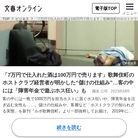
電子版TOP
メニュー
TOP
ビジネス
「7万円で仕入れた酒は100万円で売ります」歌舞伎町のホストク
「7万円で仕入れた酒は100万円で売ります」歌舞伎町の
ホストクラブ経営者が明かした“儲けの仕組み”…客の中
には「障害年金で遊ぶホス狂い」も
國友 公司
2023/03/05
客の中には一晩で1000万円を担当ホストに貢ぐホス狂いや、障害年金を注
ぎ込む女性も……。儲けの仕組みや、客層など「ホストクラブの知られざ
る実態」を新刊『ルポ歌舞伎町』より一部抜粋してお届け。 2019年に歌
舞伎町の…
続きを読む