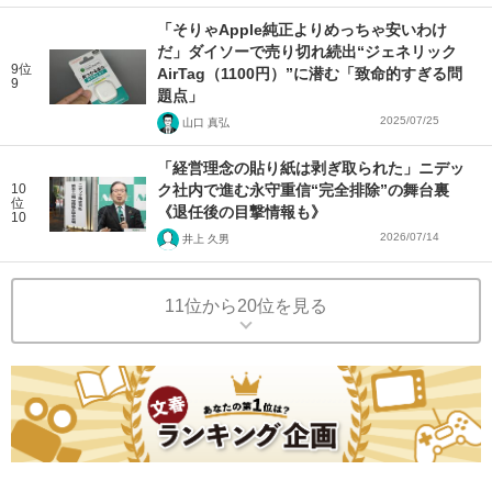
「そりゃApple純正よりめっちゃ安いわけ
だ」ダイソーで売り切れ続出“ジェネリック
9位
AirTag（1100円）”に潜む「致命的すぎる問
9
題点」
2025/07/25
山口 真弘
「経営理念の貼り紙は剥ぎ取られた」ニデッ
10
ク社内で進む永守重信“完全排除”の舞台裏
位
《退任後の目撃情報も》
10
2026/07/14
井上 久男
11位から20位を見る