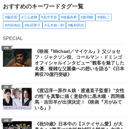
おすすめのキーワードタグ一覧
#藤田晋
#三山凌輝
#高市早苗
#後藤真希
#森岡毅
#城彰二
#内田有紀
#松田聖子
#玉木雄一郎
#亀和田武
SPECIAL
PR
《映画『Michael／マイケル』》父ジョセ
フ・ジャクソン役、コールマン・ドミンゴ
オフィシャルインタビュー“観客を魅了した
名優、複雑な父親像への想いを語る”《日本
興収70億円突破》
PR
《渡辺淳一原作＆娘・渡邉直子監督》“女性
の性”を真摯に描く意欲作に黒木瞳・西岡德
馬・吉田羊が出演決定！《映画『月がみて
いる』》
PR
《祝59歳》日本中の【ステイサム愛】が大