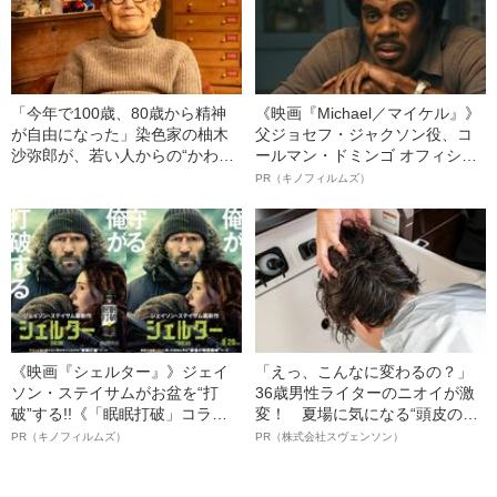
「今年で100歳、80歳から精神
《映画『Michael／マイケル』》
が自由になった」染色家の柚木
父ジョセフ・ジャクソン役、コ
沙弥郎が、若い人からの“かわい
ールマン・ドミンゴ オフィシャ
い”に思うこと
ルインタビュー“観客を魅了した
PR（キノフィルムズ）
名優、複雑な父親像への想いを
語る”《日本興収70億円突破》
《映画『シェルター』》ジェイ
「えっ、こんなに変わるの？」
ソン・ステイサムがお盆を“打
36歳男性ライターのニオイが激
破”する!!《「眠眠打破」コラ
変！ 夏場に気になる“頭皮のニ
ボ》
オイ”や“ベタつき”を解消す
PR（キノフィルムズ）
PR（株式会社スヴェンソン）
る、“ウィッグのスペシャリス
ト”が生み出した徹底ケアとは