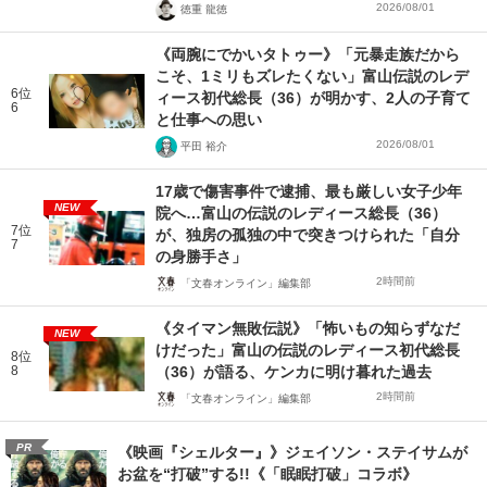
2026/08/01
徳重 龍徳
《両腕にでかいタトゥー》「元暴走族だから
こそ、1ミリもズレたくない」富山伝説のレデ
6位
ィース初代総長（36）が明かす、2人の子育て
6
と仕事への思い
2026/08/01
平田 裕介
17歳で傷害事件で逮捕、最も厳しい女子少年
NEW
院へ…富山の伝説のレディース総長（36）
7位
が、独房の孤独の中で突きつけられた「自分
7
の身勝手さ」
2時間前
「文春オンライン」編集部
《タイマン無敗伝説》「怖いもの知らずなだ
NEW
けだった」富山の伝説のレディース初代総長
8位
8
（36）が語る、ケンカに明け暮れた過去
2時間前
「文春オンライン」編集部
PR
《映画『シェルター』》ジェイソン・ステイサムが
お盆を“打破”する!!《「眠眠打破」コラボ》