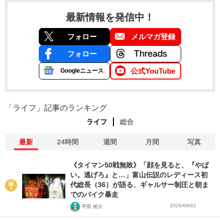
最新情報を発信中！
フォロー
メルマガ登録
フォロー
公式YouTube
Googleニュース
「ライフ」記事のランキング
ライフ
総合
最新
24時間
週間
月間
写真
《タイマン50戦無敗》「顔を見ると、『やば
い。逃げろ』と…」富山伝説のレディース初
代総長（36）が語る、ギャルサー制圧と朝ま
でのバイク暴走
2026/08/01
平田 裕介