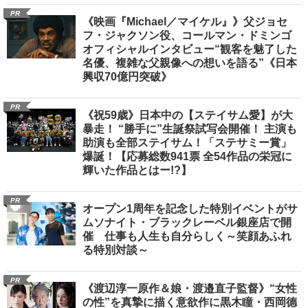
PR
《映画『Michael／マイケル』》父ジョセ
フ・ジャクソン役、コールマン・ドミンゴ
オフィシャルインタビュー“観客を魅了した
名優、複雑な父親像への想いを語る”《日本
興収70億円突破》
PR
《祝59歳》日本中の【ステイサム愛】が大
暴走！ “勝手に”生誕祭試写会開催！ 主演も
助演も全部ステイサム！「ステサミー賞」
爆誕！【応募総数941票 全54作品の栄冠に
輝いた作品とはー!?】
PR
オープン1周年を記念した特別イベントがサ
ムソナイト・ブラックレーベル銀座店で開
催 仕事も人生も自分らしく～笑顔あふれ
る特別対談～
PR
《渡辺淳一原作＆娘・渡邉直子監督》“女性
の性”を真摯に描く意欲作に黒木瞳・西岡德