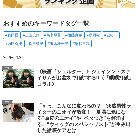
おすすめのキーワードタグ一覧
#藤田晋
#三山凌輝
#高市早苗
#後藤真希
#森岡毅
#城彰二
#内田有紀
#松田聖子
#玉木雄一郎
#亀和田武
SPECIAL
PR
《映画『シェルター』》ジェイソン・ステ
イサムがお盆を“打破”する!!《「眠眠打破」
コラボ》
PR
「えっ、こんなに変わるの？」36歳男性ラ
イターのニオイが激変！ 夏場に気にな
る“頭皮のニオイ”や“ベタつき”を解消す
る、“ウィッグのスペシャリスト”が生み出
した徹底ケアとは