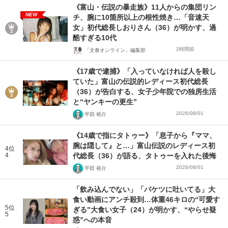
《富山・伝説の暴走族》11人からの集団リン
NEW
チ、腕に10箇所以上の根性焼き…「音速天
女」初代総長しおりさん（36）が明かす、過
酷すぎる10代
2時間前
「文春オンライン」編集部
《17歳で逮捕》「入っていなければ人を殺し
ていた」富山の伝説的レディース初代総長
（36）が告白する、女子少年院での独房生活
と“ヤンキーの更生”
2026/08/01
平田 裕介
《14歳で指にタトゥー》「息子から『ママ、
腕は隠して』と…」富山伝説のレディース初
4位
4
代総長（36）が語る、タトゥーを入れた後悔
2026/08/01
平田 裕介
「飲み込んでない」「バケツに吐いてる」大
食い動画にアンチ殺到…体重46キロの“可愛す
5位
ぎる”大食い女子（24）が明かす、“やらせ疑
5
惑”への本音