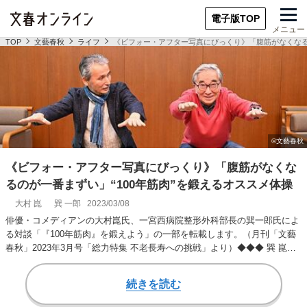
電子版TOP
メニュー
TOP
文藝春秋
ライフ
《ビフォー・アフター写真にびっくり》「腹筋がなくなるの
《ビフォー・アフター写真にびっくり》「腹筋がなくな
るのが一番まずい」“100年筋肉”を鍛えるオススメ体操
大村 崑
巽 一郎
2023/03/08
俳優・コメディアンの大村崑氏、一宮西病院整形外科部長の巽一郎氏によ
る対談「『100年筋肉』を鍛えよう」の一部を転載します。（月刊「文藝
春秋」2023年3月号「総力特集 不老長寿への挑戦」より）◆◆◆ 巽 崑さ
ん、筋ト…
続きを読む