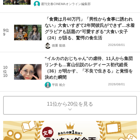
週刊文春CINEMAオンライン編集部
「食費は月40万円」「男性から食事に誘われ
ない」大食いすぎて2年間彼氏ができず…水着
9位
グラビアも話題の“可愛すぎる”大食い女子
9
（24）が語る、驚愕の食生活
2026/08/01
徳重 龍徳
“イルカのおじちゃん”の虐待、11人から集団
リンチも…富山伝説のレディース初代総長
10
（36）が明かす、「不良で生きる」と覚悟を
位
10
決めた瞬間
2026/08/01
平田 裕介
11位から20位を見る