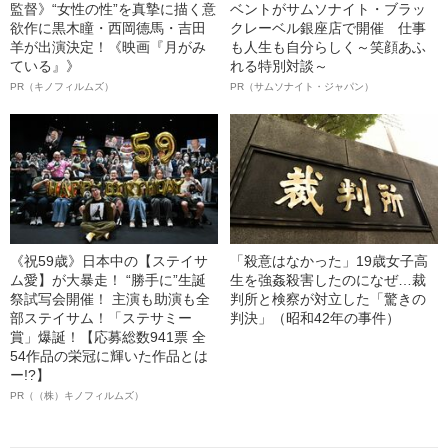
監督》“女性の性”を真摯に描く意
ベントがサムソナイト・ブラッ
欲作に黒木瞳・西岡德馬・吉田
クレーベル銀座店で開催 仕事
羊が出演決定！《映画『月がみ
も人生も自分らしく～笑顔あふ
ている』》
れる特別対談～
PR（キノフィルムズ）
PR（サムソナイト・ジャパン）
《祝59歳》日本中の【ステイサ
「殺意はなかった」19歳女子高
ム愛】が大暴走！ “勝手に”生誕
生を強姦殺害したのになぜ…裁
祭試写会開催！ 主演も助演も全
判所と検察が対立した「驚きの
部ステイサム！「ステサミー
判決」（昭和42年の事件）
賞」爆誕！【応募総数941票 全
54作品の栄冠に輝いた作品とは
ー!?】
PR（（株）キノフィルムズ）