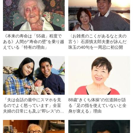
《本来の寿命は「55歳」程度で
〈お雑煮のこくがあるなと夫の
ある》人間が“寿命の壁”を乗り越
言う〉石原慎太郎夫妻が詠んだ
えている「特有の理由」
珠玉の40句を一周忌に初公開
「夫は会話の最中にスマホを見
88歳“きくち体操”の伝道師が語
るのでよく怒っています」全盲
る「足の指を使えていないと全
夫婦の日常にも及ぶ“即レス”のプ
身が衰える」理由
レッシャー