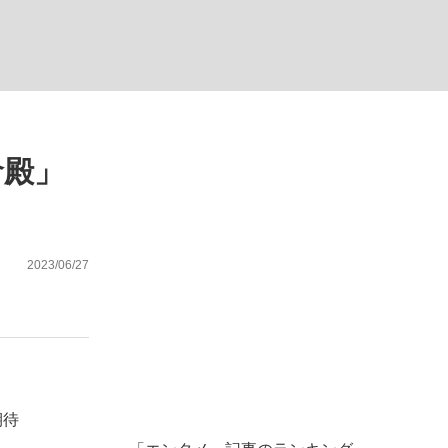
ない資産運用のすべて
倉殿」
が悲しい」『北の国から』倉本聰氏（91...
2023/06/27
期待