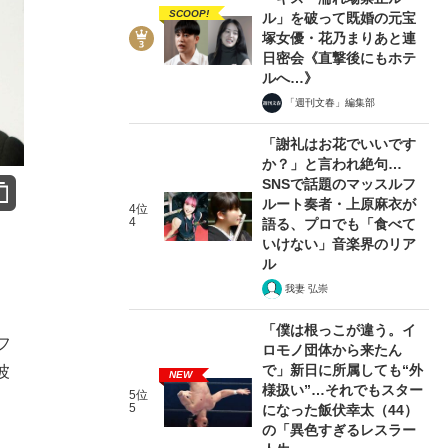
SCOOP!
ル」を破って既婚の元宝
塚女優・花乃まりあと連
日密会《直撃後にもホテ
ルへ…》
「週刊文春」編集部
「謝礼はお花でいいです
か？」と言われ絶句…
SNSで話題のマッスルフ
ルート奏者・上原麻衣が
4位
4
語る、プロでも「食べて
いけない」音楽界のリア
ル
我妻 弘崇
「僕は根っこが違う。イ
フ
ロモノ団体から来たん
で」新日に所属しても“外
波
NEW
様扱い”…それでもスター
5位
5
になった飯伏幸太（44）
の「異色すぎるレスラー