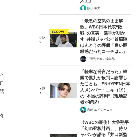
人生」
飯伏 幸太
「最悪の空気のまま解
散」WBC日本代表“敗
SCOOP!
戦”の真実 選手が明か
6位
す“井端ジャパン”首脳陣
6
ほんとうの評価「良い距
離感だったコーチは…」
「週刊文春」編集部
「軽率な発言だった」韓
い
国で批判が殺到→謝罪し
す
たことも…ENHYPEN日本
7位
人メンバー・ニキ（19）
話
7
の“本当の評判”〈現地記
者が解説〉
吉崎 エイジーニョ
的
《WBCの裏側》大谷翔平
「幻の登板計画」、侍ジ
ャパンが語る「井口新監