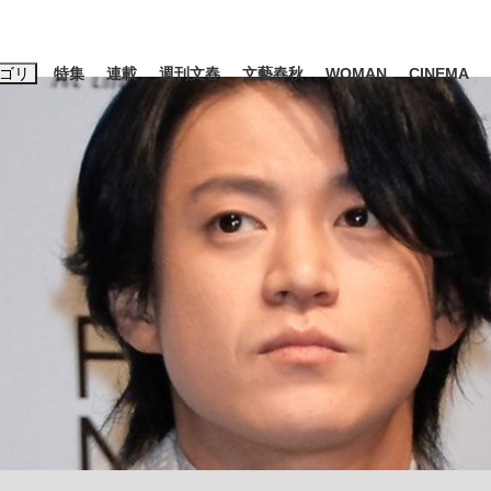
ゴリ
特集
連載
週刊文春
文藝春秋
WOMAN
CINEMA
キーワード入力
ス
エンタメ
ライフ
ビジネス
ーワードタグ一覧
山凌輝
#後藤真希
#森岡毅
#城彰二
#内田有紀
#松田聖子
観る将棋、読
池上彰
て明かした日本代表監督に...
「最悪の空気のまま解散」W