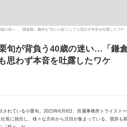
いまさら聞け
0歳の迷い…「鎌倉殿」義時を“当たり役”にしても思わず本音を吐露したワケ
栗旬が背負う40歳の迷い…「鎌
手が証言した“NPB聞...
「クマが悪者扱いされているの
ても思わず本音を吐露したワケ
もっと見る
されている小栗旬。2023年6月8日、所属事務所トライストー
役社長に就任し、様々な方向から注目が集まっている。賛辞も
カー日本代表・森保一監督...
に「様々」だ。