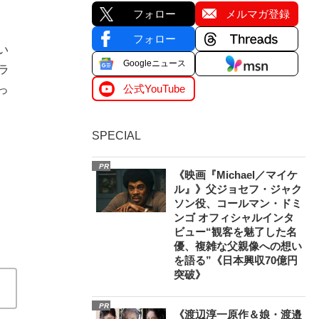
フォロー
メルマガ登録
フォロー
い
Googleニュース
ラ
公式YouTube
っ
SPECIAL
PR
《映画『Michael／マイケ
ル』》父ジョセフ・ジャク
ソン役、コールマン・ドミ
ンゴ オフィシャルインタ
ビュー“観客を魅了した名
優、複雑な父親像への想い
を語る”《日本興収70億円
突破》
PR
《渡辺淳一原作＆娘・渡邉