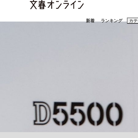
新着
ランキング
カテ
スクープ
ニュー
おすすめのキ
#藤田晋
#三
#亀和田武
#
「90%は失敗する。でも…」本田圭佑が初め
終戦から81年