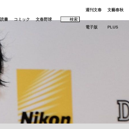
週刊文春
文藝春秋
読書
コミック
文春野球
検索
電子版
PLUS
インタビュー
読書
#玉木雄一郎
む将棋
BC日本代表“敗戦”の真実 選手が明かす...