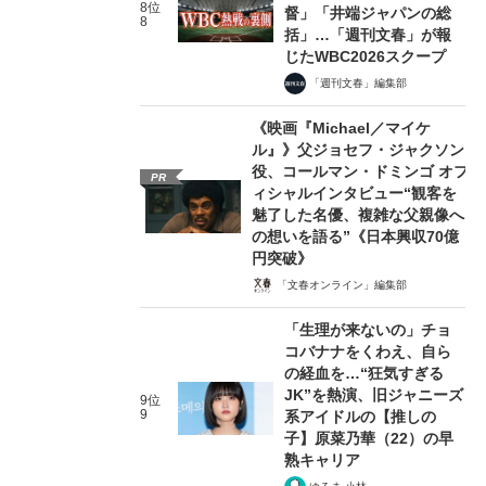
8位
督」「井端ジャパンの総
8
括」…「週刊文春」が報
じたWBC2026スクープ
「週刊文春」編集部
《映画『Michael／マイケ
ル』》父ジョセフ・ジャクソン
役、コールマン・ドミンゴ オフ
PR
ィシャルインタビュー“観客を
魅了した名優、複雑な父親像へ
の想いを語る”《日本興収70億
円突破》
「文春オンライン」編集部
「生理が来ないの」チョ
コバナナをくわえ、自ら
の経血を…“狂気すぎる
JK”を熱演、旧ジャニーズ
9位
9
系アイドルの【推しの
子】原菜乃華（22）の早
熟キャリア