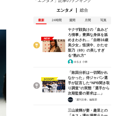
「エンタメ」記事のランキング
エンタメ
総合
最新
24時間
週間
月間
写真
ヤクザ顔負けの「血みど
ろ情事」豊満な身体を舐
NEW
めまわされ…「自称16歳
美少女」怪演中、かたせ
梨乃（69）の美しすぎ
る“熟れ方”
ゆるま 小林
「敗因分析は一切聞かれ
なかった」侍ジャパン選
SCOOP!
手が証言した“NPB聞き取
り調査”の実態「選手から
次期監督の要求は…」
「週刊文春」編集部
三山凌輝が妻・趣里との
「キス・濡れ場禁止ルー