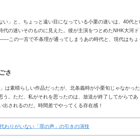
ない」と、ちょっと遠い目になっている小栗の迷いは、40代と
時代の迷いそのものに見えた。彼が主演をつとめたNHK大河ド
」――この一言で不条理が通ってしまうあの時代と、現代はちょ
ごさ
3人」は素晴らしい作品だったが、北条義時が小栗旬じゃなかった
思う。ただ、私がそれを思ったのは、放送が終了してからであ
い出されるのだ。時間差でやってくる存在感！
代わりがいない「罪の声」の引きの演技