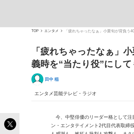
TOP
エンタメ
「疲れちゃったなぁ」小栗旬が背負う4
「疲れちゃったなぁ」小
「敗因分析は一切聞かれなかった」侍ジャパン選
キングの誕生を、目撃せよ。
義時を“当たり役”にし
田中 稲
エンタメ
芸能
テレビ・ラジオ
the Style
今、中堅俳優のリーダー格として注目
ン・エンタテイメント2代目代表取締
「目標達成できなかったからと言って…」サッ
も感謝も、嫉妬も批判も攻撃も、まさ