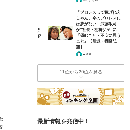
ゆるま 小林
「プロレスって稼げねえ
じゃん」今のプロレスに
は夢がない…武藤敬司
10
が“社長・棚橋弘至”に
位
『望むこと・不安に思う
10
こと』【引退・棚橋弘
至】
双葉社
11位から20位を見る
わ
最新情報を発信中！
置