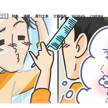
ゴリ
特集
連載
週刊文春
文藝春秋
WOMAN
CINEMA
キーワード入力
ス
エンタメ
ライフ
ビジネス
ーワードタグ一覧
山凌輝
#高市早苗
#後藤真希
#森岡毅
#城彰二
#内田有紀
観る将棋、読
#亀和田武
て明かした日本代表監督に...
「最悪の空気のまま解散」W