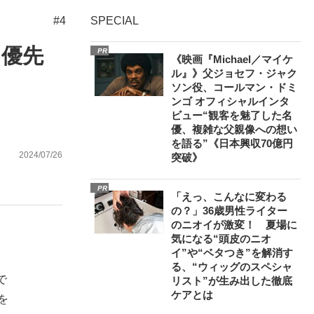
#4
SPECIAL
を優先
ない資産運用のすべて
PR
《映画『Michael／マイケ
ル』》父ジョセフ・ジャク
。
ソン役、コールマン・ドミ
ンゴ オフィシャルインタ
ビュー“観客を魅了した名
が悲しい」『北の国から』倉本聰氏（91...
優、複雑な父親像への想い
を語る”《日本興収70億円
2024/07/26
突破》
PR
「えっ、こんなに変わる
の？」36歳男性ライター
のニオイが激変！ 夏場に
気になる“頭皮のニオ
イ”や“ベタつき”を解消す
る、“ウィッグのスペシャ
で
リスト”が生み出した徹底
ケアとは
を