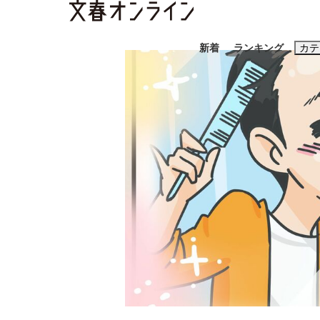
新着
ランキング
カテ
スクープ
ニュー
おすすめのキ
#藤田晋
#三
#玉木雄一郎
「90%は失敗する。でも…」本田圭佑が初め
終戦から81年