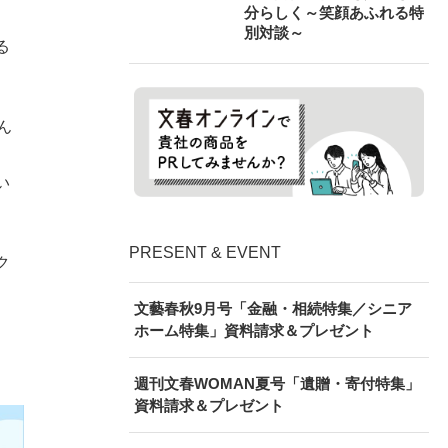
分らしく～笑顔あふれる特
別対談～
る
ん
。
い
PRESENT & EVENT
ク
文藝春秋9月号「金融・相続特集／シニア
ホーム特集」資料請求＆プレゼント
週刊文春WOMAN夏号「遺贈・寄付特集」
資料請求＆プレゼント