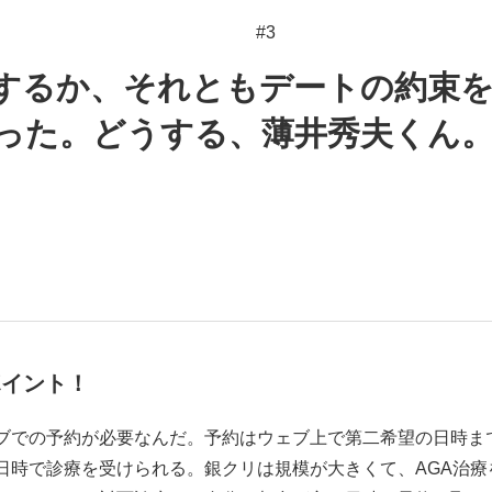
#3
するか、それともデートの約束
いまさら聞け
った。どうする、薄井秀夫くん
手が証言した“NPB聞...
「クマが悪者扱いされているの
ポイント！
もっと見る
ブでの予約が必要なんだ。予約はウェブ上で第二希望の日時ま
カー日本代表・森保一監督...
日時で診療を受けられる。銀クリは規模が大きくて、AGA治療