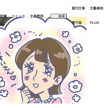
週刊文春
文藝春秋
読書
コミック
文春野球
検索
電子版
PLUS
インタビュー
読書
#松田聖子
む将棋
BC日本代表“敗戦”の真実 選手が明かす...