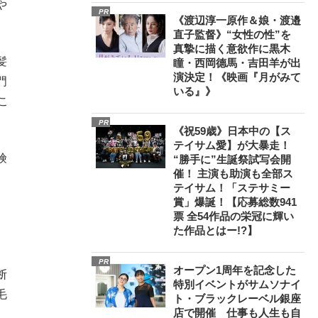
や
PR
《渡辺淳一原作＆娘・渡邉
直子監督》“女性の性”を
真摯に描く意欲作に黒木
髪
瞳・西岡德馬・吉田羊が出
演決定！《映画『月がみて
門
いる』》
こ
PR
《祝59歳》日本中の【ス
テイサム愛】が大暴走！
険
“勝手に”生誕祭試写会開
催！ 主演も助演も全部ス
テイサム！「ステサミー
賞」爆誕！【応募総数941
票 全54作品の栄冠に輝い
た作品とはー!?】
、
PR
オープン1周年を記念した
断
特別イベントがサムソナイ
毛
ト・ブラックレーベル銀座
店で開催 仕事も人生も自