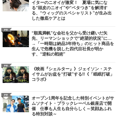
イターのニオイが激変！ 夏場に気にな
る“頭皮のニオイ”や“ベタつき”を解消す
る、“ウィッグのスペシャリスト”が生み出
した徹底ケアとは
PR
“順風満帆”な会社を父から受け継いだ矢
先、リーマンショックで“絶望的状況”に…
→「一時期は納品3年待ち」のヒット商品を
生んで危機を脱した四代目社長が明か
す、“逆転の戦術”
PR
《映画『シェルター』》ジェイソン・ステ
イサムがお盆を“打破”する!!《「眠眠打破」
コラボ》
PR
オープン1周年を記念した特別イベントがサ
ムソナイト・ブラックレーベル銀座店で開
催 仕事も人生も自分らしく～笑顔あふれ
る特別対談～