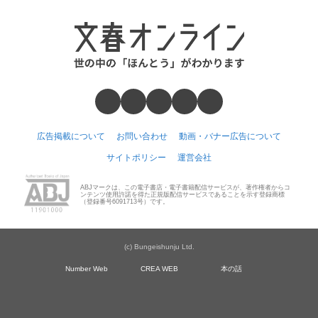
広告掲載について
お問い合わせ
動画・バナー広告について
サイトポリシー
運営会社
ABJマークは、この電子書店・電子書籍配信サービスが、著作権者からコ
ンテンツ使用許諾を得た正規版配信サービスであることを示す登録商標
（登録番号6091713号）です。
(c) Bungeishunju Ltd.
Number Web
CREA WEB
本の話