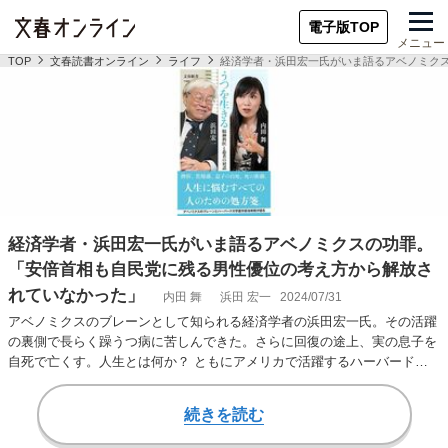
電子版TOP
メニュー
TOP
文春読書オンライン
ライフ
経済学者・浜田宏一氏がいま語るアベノミク
経済学者・浜田宏一氏がいま語るアベノミクスの功罪。
「安倍首相も自民党に残る男性優位の考え方から解放さ
れていなかった」
内田 舞
浜田 宏一
2024/07/31
アベノミクスのブレーンとして知られる経済学者の浜田宏一氏。その活躍
の裏側で長らく躁うつ病に苦しんできた。さらに回復の途上、実の息子を
自死で亡くす。人生とは何か？ ともにアメリカで活躍するハーバード大
学医学部准教授で…
続きを読む