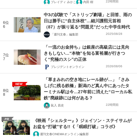
22時間前
ブレイディ みかこ
内田 樹
中3の試験で「ストリップ劇場」と回答、雨の
日は勝手に“自主休校”…細川護熙元首相
6位
6
（87）が振り返る“問題児”だった中学生時代
2025/08/28
「週刊文春」編集部
「一流のお金持ち」は銀座の高級店には見向
きもしない…“本物”を知る富裕層が行きつ
7位
7
く“究極のスシ”の正体
2026/08/06
プレジデントオンライン
「草まみれの空き地にレール跡が…」「さみ
NEW
しげに残る鉄橋」新潟のど真ん中にあったタ
8位
ーミナル駅は今…27年前に消えた“ローカル私
8
鉄”廃線跡には何がある？
22時間前
鼠入 昌史
PR
《映画『シェルター』》ジェイソン・ステイサムが
お盆を“打破”する!!《「眠眠打破」コラボ》
週刊文春CINEMAオンライン編集部