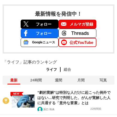
最新情報を発信中！
フォロー
メルマガ登録
フォロー
公式YouTube
Googleニュース
「ライフ」記事のランキング
ライフ
総合
最新
24時間
週間
月間
写真
“劇的寛解”は特別な人だけに起こった例外で
NEW
はない…研究で判明した、がんが寛解した人
に共通する「意外な要素」とは
22時間前
浜口 玲央