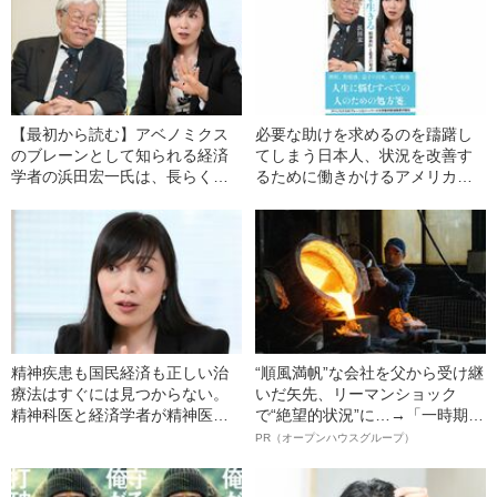
【最初から読む】アベノミクス
必要な助けを求めるのを躊躇し
のブレーンとして知られる経済
てしまう日本人、状況を改善す
学者の浜田宏一氏は、長らく躁
るために働きかけるアメリカ人
うつ病に苦しんできた。なぜ、
ーー病のときに医療とどう向き
いま心の病を語るのか？
合うか？
精神疾患も国民経済も正しい治
“順風満帆”な会社を父から受け継
療法はすぐには見つからない。
いだ矢先、リーマンショック
精神科医と経済学者が精神医学
で“絶望的状況”に…→「一時期は
と経済政策の相似を語る。
納品3年待ち」のヒット商品を生
PR（オープンハウスグループ）
んで危機を脱した四代目社長が
明かす、“逆転の戦術”