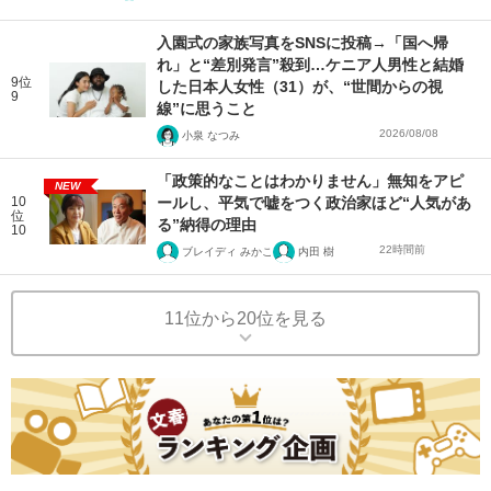
入園式の家族写真をSNSに投稿→「国へ帰
れ」と“差別発言”殺到…ケニア人男性と結婚
9位
した日本人女性（31）が、“世間からの視
9
線”に思うこと
2026/08/08
小泉 なつみ
「政策的なことはわかりません」無知をアピ
NEW
10
ールし、平気で嘘をつく政治家ほど“人気があ
位
る”納得の理由
10
22時間前
ブレイディ みかこ
内田 樹
11位から20位を見る