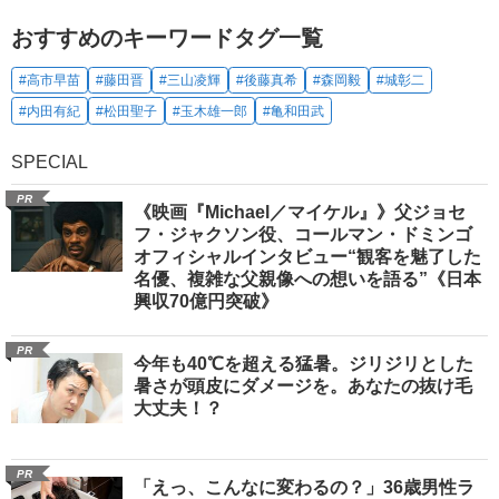
おすすめのキーワードタグ一覧
#高市早苗
#藤田晋
#三山凌輝
#後藤真希
#森岡毅
#城彰二
#内田有紀
#松田聖子
#玉木雄一郎
#亀和田武
SPECIAL
PR
《映画『Michael／マイケル』》父ジョセ
フ・ジャクソン役、コールマン・ドミンゴ
オフィシャルインタビュー“観客を魅了した
名優、複雑な父親像への想いを語る”《日本
興収70億円突破》
PR
今年も40℃を超える猛暑。ジリジリとした
暑さが頭皮にダメージを。あなたの抜け毛
大丈夫！？
PR
「えっ、こんなに変わるの？」36歳男性ラ