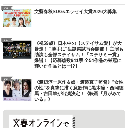
PR
文藝春秋SDGsエッセイ大賞2026大募集
PR
《祝59歳》日本中の【ステイサム愛】が大
暴走！ “勝手に”生誕祭試写会開催！ 主演も
助演も全部ステイサム！「ステサミー賞」
爆誕！【応募総数941票 全54作品の栄冠に
輝いた作品とはー!?】
PR
《渡辺淳一原作＆娘・渡邉直子監督》“女性
の性”を真摯に描く意欲作に黒木瞳・西岡德
馬・吉田羊が出演決定！《映画『月がみて
いる』》