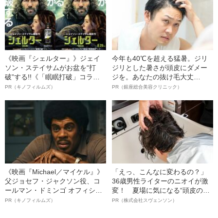
《映画『シェルター』》ジェイ
今年も40℃を超える猛暑。ジリ
ソン・ステイサムがお盆を“打
ジリとした暑さが頭皮にダメー
破”する!!《「眠眠打破」コラ
ジを。あなたの抜け毛大丈
ボ》
夫！？
PR（キノフィルムズ）
PR（銀座総合美容クリニック）
《映画『Michael／マイケル』》
「えっ、こんなに変わるの？」
父ジョセフ・ジャクソン役、コ
36歳男性ライターのニオイが激
ールマン・ドミンゴ オフィシャ
変！ 夏場に気になる“頭皮のニ
ルインタビュー“観客を魅了した
オイ”や“ベタつき”を解消す
PR（キノフィルムズ）
PR（株式会社スヴェンソン）
名優、複雑な父親像への想いを
る、“ウィッグのスペシャリス