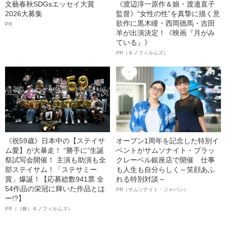
文藝春秋SDGsエッセイ大賞
《渡辺淳一原作＆娘・渡邉直子
2026大募集
監督》“女性の性”を真摯に描く意
欲作に黒木瞳・西岡德馬・吉田
PR
羊が出演決定！《映画『月がみ
ている』》
PR（キノフィルムズ）
《祝59歳》日本中の【ステイサ
オープン1周年を記念した特別イ
ム愛】が大暴走！ “勝手に”生誕
ベントがサムソナイト・ブラッ
祭試写会開催！ 主演も助演も全
クレーベル銀座店で開催 仕事
部ステイサム！「ステサミー
も人生も自分らしく～笑顔あふ
賞」爆誕！【応募総数941票 全
れる特別対談～
54作品の栄冠に輝いた作品とは
PR（サムソナイト・ジャパン）
ー!?】
PR（（株）キノフィルムズ）