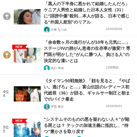
「黒人の下半身に惹かれて結婚したんだろ」
ケニア人男性と結婚した日本人女性（31）
に“誹謗中傷”殺到…本人が語る、日本で感じ
る“外国人差別”のリアル
2026/08/08
小泉 なつみ
「余命数ヶ月の進行がんが10年も元気に…」
NEW
ステージIVの肺がん患者の生存率が激変!? 専
門医が明かした“がんに勝つ人、負ける人”の
決定的な違いとは
22時間前
浜口 玲央
《タイマン50戦無敗》「顔を見ると、『やば
い。逃げろ』と…」富山伝説のレディース初
4位
代総長（36）が語る、ギャルサー制圧と朝ま
4
でのバイク暴走
2026/08/01
平田 裕介
“システムそのものの悪を疑わない人々”が陥
NEW
る罠とは？ テックの加速主義に抵抗し、“待
5位
5
つ”豊かさを取り戻す