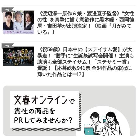
PR
《渡辺淳一原作＆娘・渡邉直子監督》“女性
の性”を真摯に描く意欲作に黒木瞳・西岡德
馬・吉田羊が出演決定！《映画『月がみて
いる』》
PR
《祝59歳》日本中の【ステイサム愛】が大
暴走！ “勝手に”生誕祭試写会開催！ 主演も
助演も全部ステイサム！「ステサミー賞」
爆誕！【応募総数941票 全54作品の栄冠に
輝いた作品とはー!?】