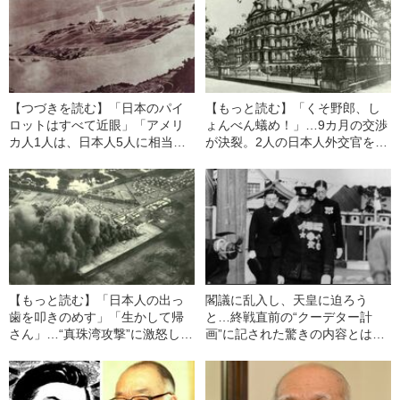
【つづきを読む】「日本のパイ
【もっと読む】「くそ野郎、し
ロットはすべて近眼」「アメリ
ょんべん蟻め！」…9カ月の交渉
カ人1人は、日本人5人に相当す
が決裂。2人の日本人外交官を見
る」…ルーズベルト大統領が真
送ったハル国務長官が、テネシ
珠湾攻撃まで疑わなかった、信
ー訛りで放った罵倒
じがたいデマ
【もっと読む】「日本人の出っ
閣議に乱入し、天皇に迫ろう
歯を叩きのめす」「生かして帰
と…終戦直前の“クーデター計
さん」…“真珠湾攻撃”に激怒した
画”に記された驚きの内容とは
アメリカ国民が抱えていた、拭
《玉音放送の内幕》
い難い「人種差別意識」