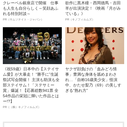
クレーベル銀座店で開催 仕事
欲作に黒木瞳・西岡德馬・吉田
も人生も自分らしく～笑顔あふ
羊が出演決定！《映画『月がみ
れる特別対談～
ている』》
PR（サムソナイト・ジャパン）
PR（キノフィルムズ）
《祝59歳》日本中の【ステイサ
ヤクザ顔負けの「血みどろ情
ム愛】が大暴走！ “勝手に”生誕
事」豊満な身体を舐めまわさ
祭試写会開催！ 主演も助演も全
れ…「自称16歳美少女」怪演
部ステイサム！「ステサミー
中、かたせ梨乃（69）の美しす
賞」爆誕！【応募総数941票 全
ぎる“熟れ方”
54作品の栄冠に輝いた作品とは
ー!?】
PR（（株）キノフィルムズ）