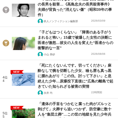
の長男を殺害…《高島忠夫の長男殺害事件》
夫婦が背負った“消えない傷”（昭和39年の事
件）
2026/03/09
鉄人ノンフィクション編集部
「子どもはつくらない」「障害のある子がう
まれると怖い」15歳で被爆した女性の決断に
医者が激怒…彼女の人生を変えた“医者からの
衝撃的な一言”
2026/08/06
小山 美砂
「死にたくないんです。切ってください」麻
酔なしで腕を切断した少女、瞼も唇も真っ黒
NEW
に腫れあがり「この仇、討って下さい」と息
4位
4
絶えた少年…原爆投下直後に“広島の離島で起
きていた知られざる被害の実情
22時間前
永井 均
「遺体の手首をつかむと腐った肉がズルッと
NEW
剥げて」火葬すら追いつかず、防空壕に数十
5位
人を“集団土葬”…この世の地獄を見た少年兵
5