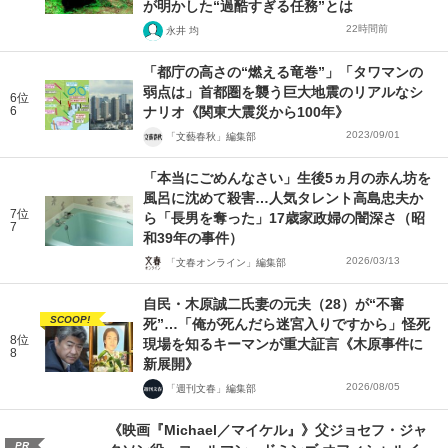
が明かした“過酷すぎる任務”とは
22時間前
永井 均
「都庁の高さの“燃える竜巻”」「タワマンの
弱点は」首都圏を襲う巨大地震のリアルなシ
6位
6
ナリオ《関東大震災から100年》
2023/09/01
「文藝春秋」編集部
「本当にごめんなさい」生後5ヵ月の赤ん坊を
風呂に沈めて殺害…人気タレント高島忠夫か
7位
ら「長男を奪った」17歳家政婦の闇深さ（昭
7
和39年の事件）
2026/03/13
「文春オンライン」編集部
自民・木原誠二氏妻の元夫（28）が“不審
SCOOP!
死”…「俺が死んだら迷宮入りですから」怪死
8位
現場を知るキーマンが重大証言《木原事件に
8
新展開》
2026/08/05
「週刊文春」編集部
《映画『Michael／マイケル』》父ジョセフ・ジャ
PR