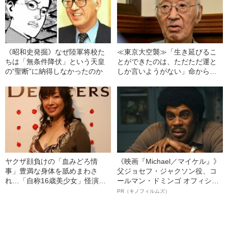
《昭和史発掘》なぜ陸軍将校た
≪東京大空襲≫「生き延びるこ
ちは「無条件降伏」という天皇
とができたのは、ただただ運と
の“聖断”に納得しなかったのか
しか言いようがない」命からが
ら逃げた半藤少年が誓ったこと
ヤクザ顔負けの「血みどろ情
《映画『Michael／マイケル』》
事」豊満な身体を舐めまわさ
父ジョセフ・ジャクソン役、コ
れ…「自称16歳美少女」怪演
ールマン・ドミンゴ オフィシャ
中、かたせ梨乃（69）の美しす
ルインタビュー“観客を魅了した
PR（キノフィルムズ）
ぎる“熟れ方”
名優、複雑な父親像への想いを
語る”《日本興収70億円突破》