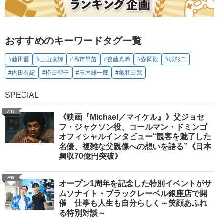
おすすめのキーワードタグ一覧
#藤田晋
#三山凌輝
#高市早苗
#後藤真希
#森岡毅
#城彰二
#内田有紀
#松田聖子
#玉木雄一郎
#亀和田武
SPECIAL
PR
《映画『Michael／マイケル』》父ジョセ
フ・ジャクソン役、コールマン・ドミンゴ
オフィシャルインタビュー“観客を魅了した
名優、複雑な父親像への想いを語る”《日本
興収70億円突破》
PR
オープン1周年を記念した特別イベントがサ
ムソナイト・ブラックレーベル銀座店で開
催 仕事も人生も自分らしく～笑顔あふれ
る特別対談～