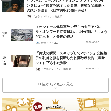
クソン役、コールマン・ドミンゴ オフィシャルイ
ンタビュー“観客を魅了した名優、複雑な父親像へ
の想いを語る”《日本興収70億円突破》
「文春オンライン」編集部
イオンモール爆発事故で死亡の大手アパレ
ル・オンワード従業員3人、14分前に「ちょう
9位
9
ど店出る」と最後の連絡
2026/08/05
時事ドットコム
「判決の瞬間、スキップしてVサイン」交際相
10
手の乳首と指を切断した佐藤紗希被告（当時
位
23）に下された判決
10
2026/06/26
「文春オンライン」編集部
11位から20位を見る