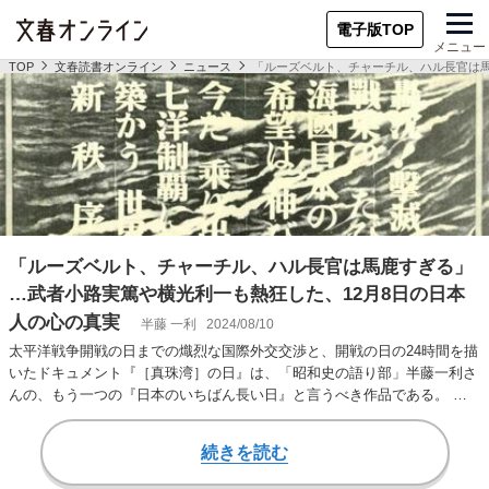
電子版TOP
メニュー
TOP
文春読書オンライン
ニュース
「ルーズベルト、チャーチル、ハル長官は馬
「ルーズベルト、チャーチル、ハル長官は馬鹿すぎる」
…武者小路実篤や横光利一も熱狂した、12月8日の日本
人の心の真実
半藤 一利
2024/08/10
太平洋戦争開戦の日までの熾烈な国際外交交渉と、開戦の日の24時間を描
いたドキュメント『［真珠湾］の日』は、「昭和史の語り部」半藤一利さ
んの、もう一つの『日本のいちばん長い日』と言うべき作品である。 本
書より一部抜粋…
続きを読む