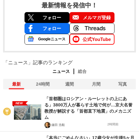
最新情報を発信中！
フォロー
メルマガ登録
フォロー
公式YouTube
Googleニュース
「ニュース」記事のランキング
ニュース
総合
最新
24時間
週間
月間
写真
「首都圏はロシアン・ルーレットの上にあ
NEW
る」3800万人が暮らす土地で何が…京大名誉
教授が解説する「首都直下地震」のメカニズ
ム
2時間前
鎌田 浩毅
「本当にごめんなさい」17歳少女が生後5ヶ月