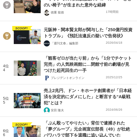
のい椅子”が生まれた意外な経緯
17時間前
徳重 龍徳
SCOOP!
元阪神・関本賢太郎が関与した「250億円投資
トラブル」《預託法違反の疑いで告発状》
2026/04/18
「週刊文春」編集部
「観客ゼロが当たり前」から「1分でチケット
完売」の人気映画館に…閉館寸前の劇場が見
4位
4
つけた起死回生の一手
2025/12/25
プレジデントオンライン
売上2兆円、ドン・キホーテ創業者が「日本経
済を決定的にダメにした」と断言する“A級戦
5位
5
犯”とは？
2024/06/26
安田 隆夫
「ぶん殴ってやりたい」背任で逮捕された
SCOOP!
「夢グループ」元企画宣伝部長（49）が壮絶
6位
6
パワハラで部下を退職に追い込んでいた