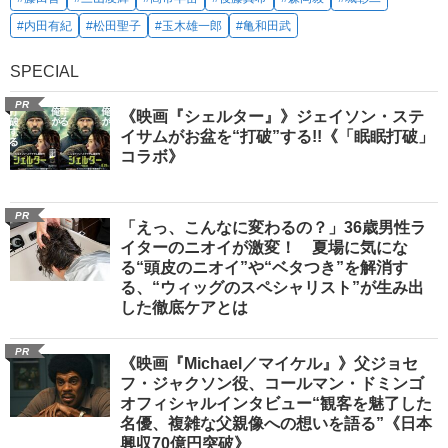
#内田有紀
#松田聖子
#玉木雄一郎
#亀和田武
SPECIAL
PR
《映画『シェルター』》ジェイソン・ステ
イサムがお盆を“打破”する!!《「眠眠打破」
コラボ》
PR
「えっ、こんなに変わるの？」36歳男性ラ
イターのニオイが激変！ 夏場に気にな
る“頭皮のニオイ”や“ベタつき”を解消す
る、“ウィッグのスペシャリスト”が生み出
した徹底ケアとは
PR
《映画『Michael／マイケル』》父ジョセ
フ・ジャクソン役、コールマン・ドミンゴ
オフィシャルインタビュー“観客を魅了した
名優、複雑な父親像への想いを語る”《日本
興収70億円突破》