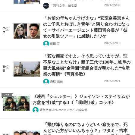
2024/05/30
「週刊文春」編集部
「お前の母ちゃんすげえな」“安室奈美恵さん
のご子息とおぼしき青年”と隣り合わせになっ
7位
て⋯サイバーエージェント藤田晋会長が「彼
7
女の引退ツアー」に感動したワケ
2025/12/13
藤田 晋
「変な商売ですよ。そう思っていますが、理
不尽なことだらけ」親子三代で100年…岐阜の
8位
巨大風俗街“金津園”元組合長が明かした“性産
8
業の実情”《写真多数》
2026/02/24
鹿取 茂雄
PR
《映画『シェルター』》ジェイソン・ステイサムが
お盆を“打破”する!!《「眠眠打破」コラボ》
週刊文春CINEMAオンライン編集部
「飛び降りるのにちょうどいい窓あるで。死
んどいた方がいいんちゃう？」ワタミ・吉本