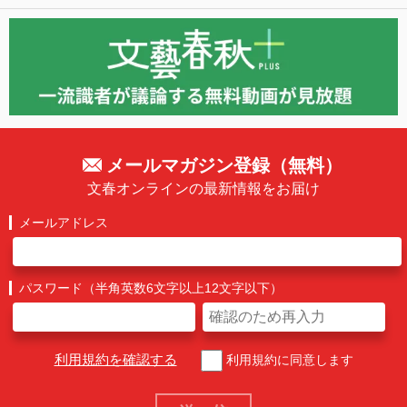
メールマガジン登録（無料）
文春オンラインの最新情報をお届け
メールアドレス
パスワード（半角英数6文字以上12文字以下）
利用規約を確認する
利用規約に同意します