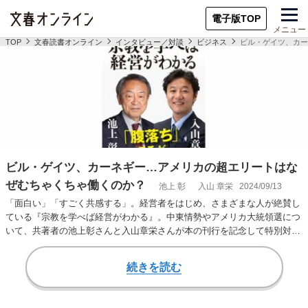
電子版TOP
メニュー
TOP
文春読書オンライン
インタビュー／対談
ビジネス
ビル・ゲイツ、カー
ビル・ゲイツ、カーネギー…アメリカの超エリートはな
ぜむちゃくちゃ働くのか？
池上 彰
入山 章栄
2024/09/13
「面白い」「すごく共感する」。経営者をはじめ、さまざまな人が絶賛し
ている『宗教を学べば経営がわかる』。中東情勢やアメリカ大統領選につ
いて、共著者の池上彰さんと入山章栄さんが本の刊行を記念して特別対談
を行った。＊この対…
続きを読む