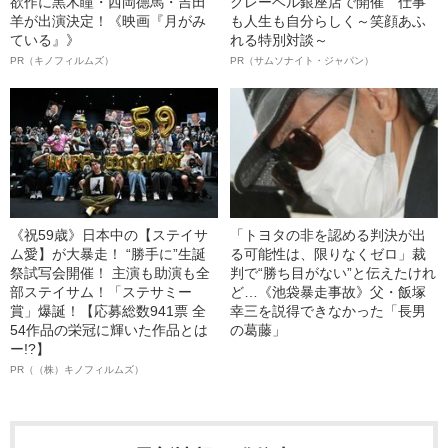
欲作に黒木瞳・西岡德馬・吉田
クレーベル銀座店で開催 仕事
羊が出演決定！《映画『月がみ
も人生も自分らしく～笑顔あふ
ている』》
れる特別対談～
PR（キノフィルムズ）
PR（サムソナイト・ジャパン）
《祝59歳》日本中の【ステイサ
「トヨタの非を認める判決が出
ム愛】が大暴走！ “勝手に”生誕
る可能性は、限りなくゼロ」裁
祭試写会開催！ 主演も助演も全
判で“勝ち目がない”と伝えたけれ
部ステイサム！「ステサミー
ど…《池袋暴走事故》父・飯塚
賞」爆誕！【応募総数941票 全
幸三を説得できなかった「長男
54作品の栄冠に輝いた作品とは
の葛藤」
ー!?】
PR（（株）キノフィルムズ）