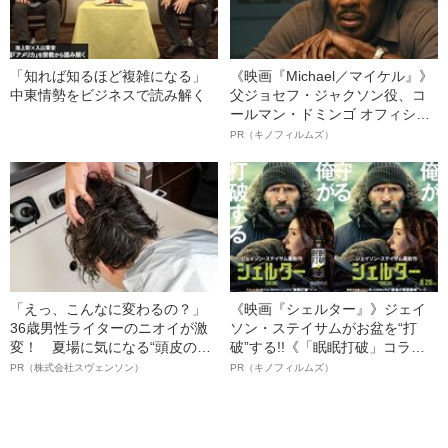
「知れば知るほど複雑になる」
《映画『Michael／マイケル』》
中東情勢をビジネスで読み解く
父ジョセフ・ジャクソン役、コ
ールマン・ドミンゴ オフィシャ
ルインタビュー“観客を魅了した
PR（キノフィルムズ）
名優、複雑な父親像への想いを
語る”《日本興収70億円突破》
「えっ、こんなに変わるの？」
《映画『シェルター』》ジェイ
36歳男性ライターのニオイが激
ソン・ステイサムがお盆を“打
変！ 夏場に気になる“頭皮のニ
破”する!!《「眠眠打破」コラ
オイ”や“ベタつき”を解消す
ボ》
PR（株式会社スヴェンソン）
PR（キノフィルムズ）
る、“ウィッグのスペシャリス
ト”が生み出した徹底ケアとは