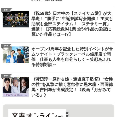
PR
《祝59歳》日本中の【ステイサム愛】が大
暴走！ “勝手に”生誕祭試写会開催！ 主演も
助演も全部ステイサム！「ステサミー賞」
爆誕！【応募総数941票 全54作品の栄冠に
輝いた作品とはー!?】
PR
オープン1周年を記念した特別イベントがサ
ムソナイト・ブラックレーベル銀座店で開
催 仕事も人生も自分らしく～笑顔あふれ
る特別対談～
PR
《渡辺淳一原作＆娘・渡邉直子監督》“女性
の性”を真摯に描く意欲作に黒木瞳・西岡德
馬・吉田羊が出演決定！《映画『月がみて
いる』》