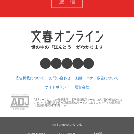
広告掲載について
お問い合わせ
動画・バナー広告について
サイトポリシー
運営会社
ABJマークは、この電子書店・電子書籍配信サービスが、著作権者からコ
ンテンツ使用許諾を得た正規版配信サービスであることを示す登録商標
（登録番号6091713号）です。
(c) Bungeishunju Ltd.
Number Web
CREA WEB
本の話