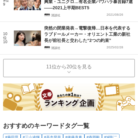
9位
興業・ユニクロ…有名企業パワハラ暴言録7選
9
――2021上半期BEST5
2021/08/26
清談社
突然の閉業発表→電撃復帰…日本を代表する
10
ラブドールメーカー・オリエント工業の新社
位
長が前社長と交わした“2つの約束”
10
2025/02/28
清談社
11位から20位を見る
おすすめのキーワードタグ一覧
#藤田晋
#三山凌輝
#高市早苗
#後藤真希
#森岡毅
#城彰二