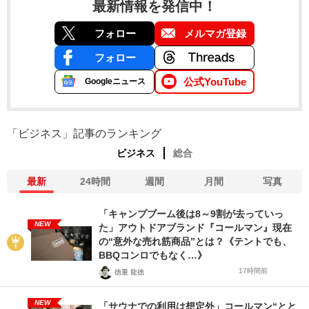
最新情報を発信中！
フォロー
メルマガ登録
フォロー
公式YouTube
Googleニュース
「ビジネス」記事のランキング
ビジネス
総合
最新
24時間
週間
月間
写真
「キャンプブーム後は8～9割が去っていっ
NEW
た」アウトドアブランド『コールマン』現在
の“意外な売れ筋商品”とは？《テントでも、
BBQコンロでもなく…》
17時間前
徳重 龍徳
NEW
「サウナでの利用は想定外」コールマン“とと