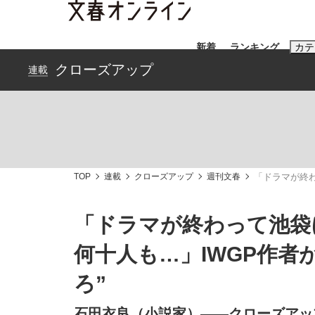
新着
ランキング
カテ
クローズアップ
連載
スクープ
ニュー
おすすめのキ
#藤田晋
#三
TOP
連載
クローズアップ
週刊文春
「ドラマが終わ
#玉木雄一郎
「ドラマが終わって池袋
何十人も…」IWGP作者
「90%は失敗する。でも…」本田圭佑が初め
終戦から81年
ろ”
石田衣良（小説家）――クローズアッ