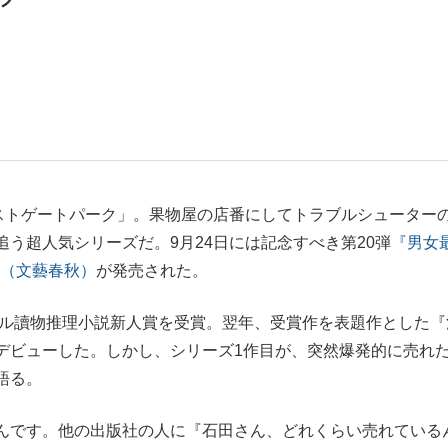
手が証言した“NPB聞...
「クマが悪者扱いされているの
キングの誕生
ストゲートパーク」。果物屋の店番にしてトラブルシューター
う超人気シリーズだ。9月24日には記念すべき第20弾
『男女
』（文藝春秋）
が発売された。
ール讀物推理小説新人賞を受賞。翌年、受賞作を表題作とした『
デビューした。しかし、シリーズ1作目が、突然爆発的に売れ
もっと見る
語る。
カー日本代表・森保一監督...
んです。他の出版社の人に『石田さん、どれくらい売れている