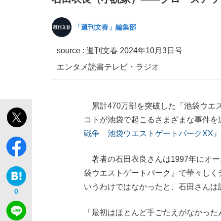
「週刊文春」編集部
観る将棋、読む将棋
source :
週刊文春 2024年10月3日号
エンタメ
読書
テレビ・ラジオ
「敗因分析は一切聞かれなかった」侍ジャパン選
累計470万部を突破した「池袋ウエ
コトが池袋で起こるさまざまな事件を追
戦争 池袋ウエストゲートパークXX
いまさら聞けない資産運用のすべて
著者の石田衣良さんは1997年にオ
袋ウエストゲートパーク』で華々しく
いうわけではなかったと、石田さんは
0
「目標達成できなかったからと言って…」サッ
「最初はほとんど手ごたえがなかった