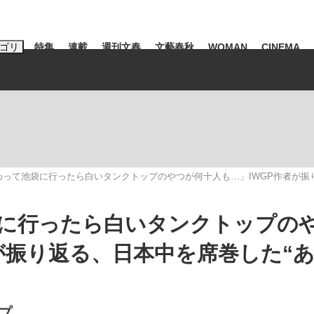
ゴリ
特集
連載
週刊文春
文藝春秋
WOMAN
CINEMA
キーワード入力
ス
エンタメ
ライフ
ビジネス
ーワードタグ一覧
山凌輝
#高市早苗
#後藤真希
#森岡毅
#城彰二
#内田有紀
って池袋に行ったら白いタンクトップのやつが何十人も…」IWGP作者が振り
#亀和田武
に行ったら白いタンクトップの
が振り返る、日本中を席巻した“
て明かした日本代表監督に...
「最悪の空気のまま解散」W
私のあのとき
プ