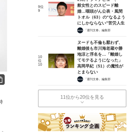
般女性とのスピード離
9位
9
婚…咽頭がん公表・風間
トオル（63）の“なるよう
にしかならない”苦労人生
「週刊文春」編集部
ヌードも不倫も厭わず、
離婚後も市川海老蔵や勝
地涼と浮名を…「離婚し
10
てモテるようになった」
位
10
高岡早紀（51）の魔性が
とまらない
「週刊文春」編集部
11位から20位を見る
持
、