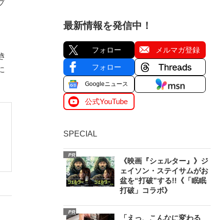
プ
最新情報を発信中！
フォロー
メルマガ登録
き
フォロー
に
Googleニュース
公式YouTube
SPECIAL
受
PR
《映画『シェルター』》ジ
ェイソン・ステイサムがお
盆を“打破”する!!《「眠眠
打破」コラボ》
PR
「えっ、こんなに変わる