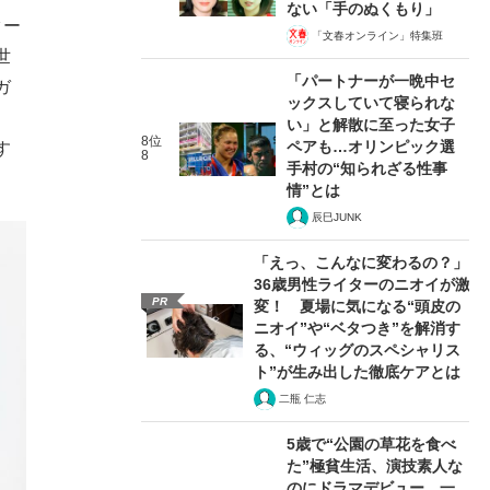
ない「手のぬくもり」
ター
「文春オンライン」特集班
世
「パートナーが一晩中セ
ガ
ックスしていて寝られな
い」と解散に至った女子
8位
ペアも…オリンピック選
す
8
手村の“知られざる性事
情”とは
辰巳JUNK
「えっ、こんなに変わるの？」
36歳男性ライターのニオイが激
PR
変！ 夏場に気になる“頭皮の
ニオイ”や“ベタつき”を解消す
る、“ウィッグのスペシャリス
ト”が生み出した徹底ケアとは
二瓶 仁志
5歳で“公園の草花を食べ
た”極貧生活、演技素人な
のにドラマデビュー、一