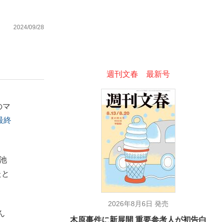
2024/09/28
週刊文春 最新号
が悲しい」『北の国から』倉本聰氏（91...
を、目撃せよ。
のマ
最終
池
たと
2026年8月6日 発売
ん
木原事件に新展開 重要参考人が初告白