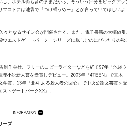
いし、ホテル街も昔のままだから、そういう部分をピックアッ
りマコトには池袋で『つけ麺うめー』とか言っていてほしいよ
久々となるサイン会が開催される。また、電子書籍の大幅値引
袋ウエストゲートパーク」シリーズに親しむのにぴったりの秋
広告制作会社、フリーのコピーライターなどを経て97年「池袋ウ
理小説新人賞を受賞しデビュー。2003年『4TEEN』で直木
文学賞、13年『北斗 ある殺人者の回心』で中央公論文芸賞を
エストゲートパークXX』。
INFORMATION
リーズ