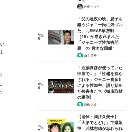
佐藤 ちひろ
「父の通夜の晩、息子を
狙うジャニー氏に気づい
た」元SMAP草彅剛
5位
（49）が巻き込まれた
5
「ジャニーズ性加害問
が
題」の“数奇な因縁”
は
山本 雲丹
「近藤真彦が使っていた
部屋で…」「性器を握ら
ラ
される」ジャニー喜多川
も
6位
による性加害、語り始め
6
た被害者たち《徹底取材
と
の裏側》
髙橋 大介
【追悼・岡江久美子】
SCOOP!
「天までとどけ」で母娘
7位
役 若林志穂が忘れられ
7