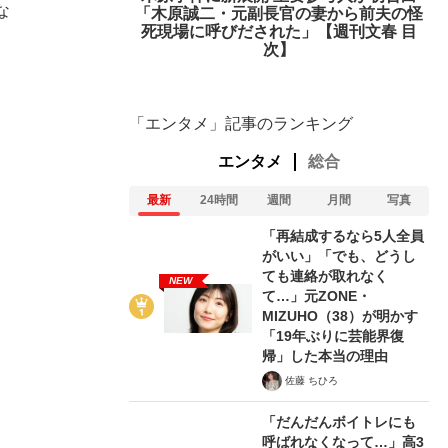
な
「木原誠二・元副長官の妻から前夫の怪
死現場に呼びだされた」【週刊文春 目
。
次】
「エンタメ」記事のランキング
エンタメ
総合
最新
24時間
週間
月間
写真
「再結成するなら5人全員
がいい」「でも、どうし
ても連絡が取れなく
NEW
て…」元ZONE・
MIZUHO（38）が明かす
「19年ぶりに芸能界復
帰」した本当の理由
佐藤 ちひろ
「だんだんボイトレにも
呼ばれなくなって…」高3