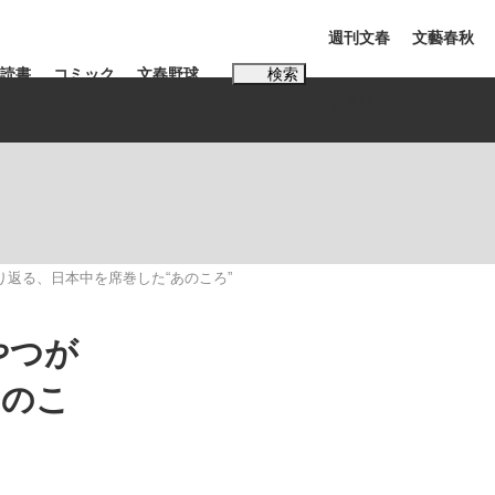
週刊文春
文藝春秋
読書
コミック
文春野球
検索
電子版
PLUS
インタビュー
読書
#松田聖子
返る、日本中を席巻した“あのころ”
やつが
あのこ
BC日本代表“敗戦”の真実 選手が明かす...
、私のいま