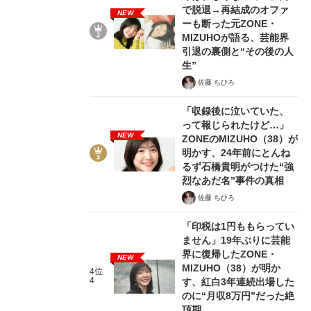
で脱退→再結成のオファ
NEW
ーも断った元ZONE・
MIZUHOが語る、芸能界
引退の裏側と“その後の人
生”
佐藤 ちひろ
「収録後に泣いていた、
って報じられたけど…」
NEW
ZONEのMIZUHO（38）が
明かす、24年前にとんね
るず石橋貴明がつけた“強
烈なあだ名”事件の真相
佐藤 ちひろ
「印税は1円ももらってい
ません」19年ぶりに芸能
界に復帰したZONE・
NEW
MIZUHO（38）が明か
4位
4
す、紅白3年連続出場した
のに“月収8万円”だった絶
頂期