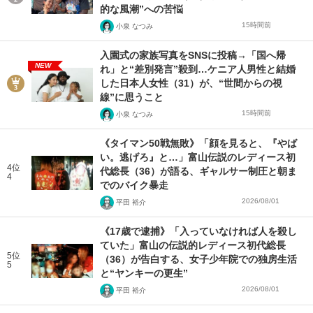
的な風潮”への苦悩
15時間前
小泉 なつみ
入園式の家族写真をSNSに投稿→「国へ帰
NEW
れ」と“差別発言”殺到…ケニア人男性と結婚
した日本人女性（31）が、“世間からの視
線”に思うこと
15時間前
小泉 なつみ
《タイマン50戦無敗》「顔を見ると、『やば
い。逃げろ』と…」富山伝説のレディース初
4位
代総長（36）が語る、ギャルサー制圧と朝ま
4
でのバイク暴走
2026/08/01
平田 裕介
《17歳で逮捕》「入っていなければ人を殺し
ていた」富山の伝説的レディース初代総長
5位
（36）が告白する、女子少年院での独房生活
5
と“ヤンキーの更生”
2026/08/01
平田 裕介