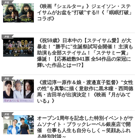
PR
《映画『シェルター』》ジェイソン・ステ
イサムがお盆を“打破”する!!《「眠眠打破」
コラボ》
PR
《祝59歳》日本中の【ステイサム愛】が大
暴走！ “勝手に”生誕祭試写会開催！ 主演も
助演も全部ステイサム！「ステサミー賞」
爆誕！【応募総数941票 全54作品の栄冠に
輝いた作品とはー!?】
PR
《渡辺淳一原作＆娘・渡邉直子監督》“女性
の性”を真摯に描く意欲作に黒木瞳・西岡德
馬・吉田羊が出演決定！《映画『月がみて
いる』》
PR
オープン1周年を記念した特別イベントがサ
ムソナイト・ブラックレーベル銀座店で開
催 仕事も人生も自分らしく～笑顔あふれ
る特別対談～