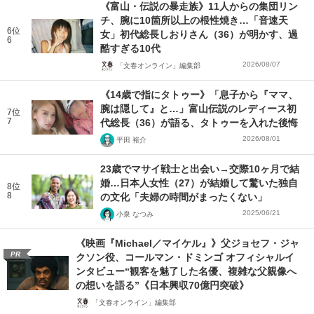
《富山・伝説の暴走族》11人からの集団リン
チ、腕に10箇所以上の根性焼き…「音速天
6位
女」初代総長しおりさん（36）が明かす、過
6
酷すぎる10代
2026/08/07
「文春オンライン」編集部
《14歳で指にタトゥー》「息子から『ママ、
腕は隠して』と…」富山伝説のレディース初
7位
7
代総長（36）が語る、タトゥーを入れた後悔
2026/08/01
平田 裕介
23歳でマサイ戦士と出会い→交際10ヶ月で結
婚…日本人女性（27）が結婚して驚いた独自
8位
8
の文化「夫婦の時間がまったくない」
2025/06/21
小泉 なつみ
《映画『Michael／マイケル』》父ジョセフ・ジャ
PR
クソン役、コールマン・ドミンゴ オフィシャルイ
ンタビュー“観客を魅了した名優、複雑な父親像へ
の想いを語る”《日本興収70億円突破》
「文春オンライン」編集部