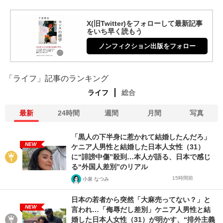
X(旧Twitter)をフォローして最新記事
をいち早く読もう
ノンフィクション出版をフォロー
「ライフ」記事のランキング
ライフ
総合
最新
24時間
週間
月間
写真
「黒人の下半身に惹かれて結婚したんだろ」
NEW
ケニア人男性と結婚した日本人女性（31）
に“誹謗中傷”殺到…本人が語る、日本で感じ
る“外国人差別”のリアル
15時間前
小泉 なつみ
日本の若者から突然「大麻売ってない？」と
NEW
言われ…「侮辱だし差別」ケニア人男性と結
婚した日本人女性（31）が明かす、“排外主義