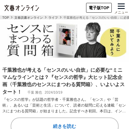
電子版TOP
メニュー
TOP
文春読書オンライン
ライフ
千葉雅也が考える「センスのいい自炊」に必要
千葉雅也が考える「センスのいい自炊」に必要な“ミニ
マムなライン”とは？『センスの哲学』大ヒット記念企
画〈千葉雅也のセンスにまつわる質問箱〉、いよいよス
タート！
千葉 雅也
2024/10/19
『センスの哲学』が話題の哲学者・千葉雅也さん。「センス」や「芸
術」、あるいは「芸術と生活」について、読者の疑問に応える連載「セン
スにまつわる質問箱」が始まりました。記念すべき初回。本日は、インド
料理にハマった26歳公…
続きを読む