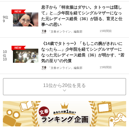
息子から「特攻服はダサい。タトゥーは隠し
NEW
て」と…少年院を経てシングルマザーになっ
9位
た元レディース総長（36）が語る、育児と仕
9
事への思い
15時間前
「文春オンライン」編集部
《14歳でタトゥー》「もしこの腕がきれいに
NEW
なったら…」少年院を経てシングルマザーに
10
なった元レディース総長（36）が明かす、“若
位
10
気の至り”の代償
15時間前
「文春オンライン」編集部
11位から20位を見る