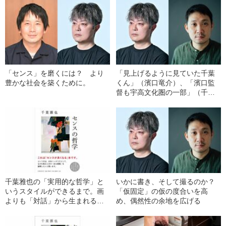
「センス」を磨くには？ より
「見上げるように見ていた千葉
豊かな社会を築くために。
くん」（濱口竜介）、「濱口監
督も宇高文化圏の一部」（千葉
雅也） 旧知の二人が「見るこ
と」「作ること」を語り合う
千葉雅也の「実用的な哲学」と
いかに書き、そして撮るのか？
いうスタイルができるまで。画
「仮固定」の仮の度合いを高
よりも「対話」から生まれる濱
め、偶然性の余地を広げる
口監督映画