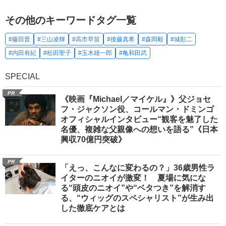
その他のキーワードタグ一覧
#藤田晋
#三山凌輝
#高市早苗
#後藤真希
#森岡毅
#城彰二
#内田有紀
#松田聖子
#玉木雄一郎
#亀和田武
SPECIAL
PR
《映画『Michael／マイケル』》父ジョセ
フ・ジャクソン役、コールマン・ドミンゴ
オフィシャルインタビュー“観客を魅了した
名優、複雑な父親像への想いを語る”《日本
興収70億円突破》
PR
「えっ、こんなに変わるの？」36歳男性ラ
イターのニオイが激変！ 夏場に気にな
る“頭皮のニオイ”や“ベタつき”を解消す
る、“ウィッグのスペシャリスト”が生み出
した徹底ケアとは