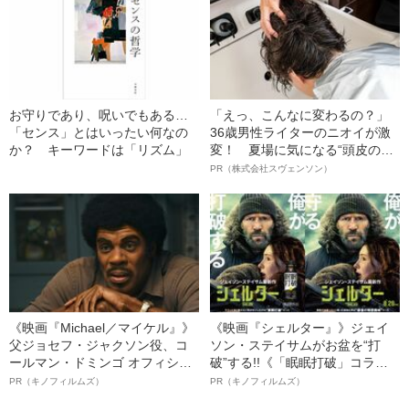
お守りであり、呪いでもある…
「えっ、こんなに変わるの？」
「センス」とはいったい何なの
36歳男性ライターのニオイが激
か？ キーワードは「リズム」
変！ 夏場に気になる“頭皮のニ
オイ”や“ベタつき”を解消す
PR（株式会社スヴェンソン）
る、“ウィッグのスペシャリス
ト”が生み出した徹底ケアとは
《映画『Michael／マイケル』》
《映画『シェルター』》ジェイ
父ジョセフ・ジャクソン役、コ
ソン・ステイサムがお盆を“打
ールマン・ドミンゴ オフィシャ
破”する!!《「眠眠打破」コラ
ルインタビュー“観客を魅了した
ボ》
PR（キノフィルムズ）
PR（キノフィルムズ）
名優、複雑な父親像への想いを