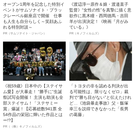
オープン1周年を記念した特別イ
《渡辺淳一原作＆娘・渡邉直子
ベントがサムソナイト・ブラッ
監督》“女性の性”を真摯に描く意
クレーベル銀座店で開催 仕事
欲作に黒木瞳・西岡德馬・吉田
も人生も自分らしく～笑顔あふ
羊が出演決定！《映画『月がみ
れる特別対談～
ている』》
PR（サムソナイト・ジャパン）
PR（キノフィルムズ）
《祝59歳》日本中の【ステイサ
「トヨタの非を認める判決が出
ム愛】が大暴走！ “勝手に”生誕
る可能性は、限りなくゼロ」裁
祭試写会開催！ 主演も助演も全
判で“勝ち目がない”と伝えたけれ
部ステイサム！「ステサミー
ど…《池袋暴走事故》父・飯塚
賞」爆誕！【応募総数941票 全
幸三を説得できなかった「長男
54作品の栄冠に輝いた作品とは
の葛藤」
ー!?】
PR（（株）キノフィルムズ）