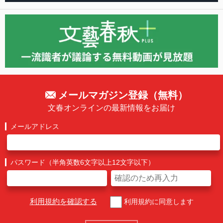
メールマガジン登録（無料）
文春オンラインの最新情報をお届け
メールアドレス
パスワード（半角英数6文字以上12文字以下）
利用規約を確認する
利用規約に同意します