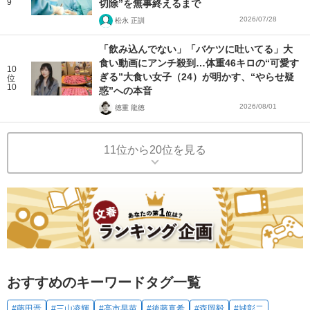
9
切除”を無事終えるまで
2026/07/28
松永 正訓
「飲み込んでない」「バケツに吐いてる」大
食い動画にアンチ殺到…体重46キロの“可愛す
10
ぎる”大食い女子（24）が明かす、“やらせ疑
位
10
惑”への本音
2026/08/01
徳重 龍徳
11位から20位を見る
おすすめのキーワードタグ一覧
#藤田晋
#三山凌輝
#高市早苗
#後藤真希
#森岡毅
#城彰二