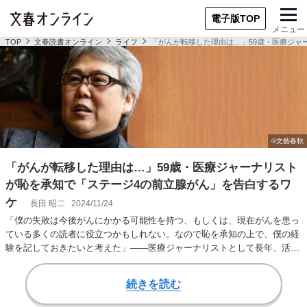
電子版TOP
メニュー
TOP
文春読書オンライン
ライフ
「がんが転移した理由は…」59歳・医療ジャ
「がんが転移した理由は…」59歳・医療ジャーナリスト
が恥を承知で「ステージ4の前立腺がん」を告白するワ
ケ
長田 昭二
2024/11/24
「僕の失敗は今後がんにかかる可能性を持つ、もしくは、現在がんを患っ
ている多くの読者に役立つかもしれない。なので恥を承知の上で、僕の経
験を記しておきたいと考えた」――医療ジャーナリストとして長年、活躍
してきた長田昭二（…
続きを読む