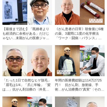
【最後まで読む】「既婚者より
《がん患者の日常》朝食後に6種
も経済的に余裕がある」だけじ
の薬、3週間に1度の化学療法
ゃない…末期がんの医療ジャー
「ワーク・闘病・バランス」の
ナリスト（59歳）だから気づけ
リアル
た「独身がん患者」のメリッ
ト・デメリット
「たった1日で自然なヒゲ脱毛」
年間の医療費総額は114万2725
「眉毛は1/4」「爪に年輪」「髪
円！ 抗がん剤、放射線、手
は…」抗がん剤治療の〈外見の
術…がん治療費の“真実”〈そのう
変化〉を医療ジャーナリストが
ち高額療養費制度で戻ってきた
赤裸々告白
額は…〉