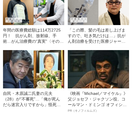
年間の医療費総額は114万2725
「この際、髪の毛は差し上げま
円！ 抗がん剤、放射線、手
すので、吐き気だけは…」抗が
術…がん治療費の“真実”〈そのう
ん剤治療を受けた医療ジャーナ
ち高額療養費制度で戻ってきた
リストの〈想定外〉
額は…〉
自民・木原誠二氏妻の元夫
《映画『Michael／マイケル』》
（28）が“不審死”…「俺が死ん
父ジョセフ・ジャクソン役、コ
だら迷宮入りですから」怪死現
ールマン・ドミンゴ オフィシャ
場を知るキーマンが重大証言
ルインタビュー“観客を魅了した
PR（キノフィルムズ）
《木原事件に新展開》
名優、複雑な父親像への想いを
語る”《日本興収70億円突破》