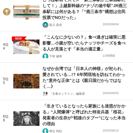
して！」上越新幹線の“ナゾの途中駅”JR燕三
条駅には何がある？「“燕三条市”構想は住民
投票でNOだった」
2026/08/04
鼠入 昌史
「こんなに少ないの？」食べ過ぎは確実に悪
NEW
影響…小腹が空いたらナッツやチーズを食べ
4位
4
る人が見落とす「本当の適正量」
21時間前
下村 健寿
なぜか台湾では「日本人の神様」が祀られ、
愛されている…!? 6年間現地を訪ねてわかっ
5位
た“意外な正体”とは《親日国だからではな
5
く…》
2026/08/05
「文春オンライン」編集部
「生きているとなったら家族にも迷惑がかか
る」“人間爆弾”と呼ばれた特攻兵器「桜花」
6位
発案者の生存が“戦後のタブー”になった本当
6
の理由
2023/08/13
神立 尚紀