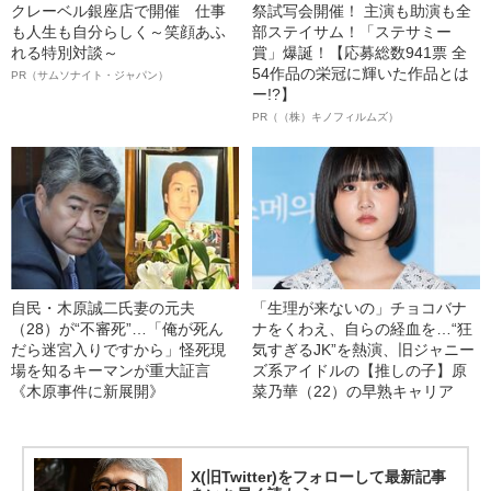
クレーベル銀座店で開催 仕事
祭試写会開催！ 主演も助演も全
も人生も自分らしく～笑顔あふ
部ステイサム！「ステサミー
れる特別対談～
賞」爆誕！【応募総数941票 全
54作品の栄冠に輝いた作品とは
PR（サムソナイト・ジャパン）
ー!?】
PR（（株）キノフィルムズ）
自民・木原誠二氏妻の元夫
「生理が来ないの」チョコバナ
（28）が“不審死”…「俺が死ん
ナをくわえ、自らの経血を…“狂
だら迷宮入りですから」怪死現
気すぎるJK”を熱演、旧ジャニー
場を知るキーマンが重大証言
ズ系アイドルの【推しの子】原
《木原事件に新展開》
菜乃華（22）の早熟キャリア
X(旧Twitter)をフォローして最新記事