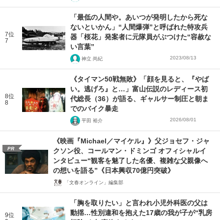
「最低の人間や。あいつが発明したから死な
ないといかん」“人間爆弾”と呼ばれた特攻兵
7位
器「桜花」発案者に元隊員がぶつけた“容赦な
7
い言葉”
2023/08/13
神立 尚紀
《タイマン50戦無敗》「顔を見ると、『やば
い。逃げろ』と…」富山伝説のレディース初
8位
代総長（36）が語る、ギャルサー制圧と朝ま
8
でのバイク暴走
2026/08/01
平田 裕介
《映画『Michael／マイケル』》父ジョセフ・ジャ
PR
クソン役、コールマン・ドミンゴ オフィシャルイ
ンタビュー“観客を魅了した名優、複雑な父親像へ
の想いを語る”《日本興収70億円突破》
「文春オンライン」編集部
「胸を取りたい」と言われ小児外科医の父は
動揺…性別違和を抱えた17歳の我が子が“乳房
9位