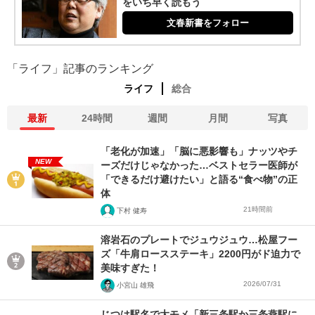
をいち早く読もう
文春新書をフォロー
「ライフ」記事のランキング
ライフ
総合
最新
24時間
週間
月間
写真
「老化が加速」「脳に悪影響も」ナッツやチ
NEW
ーズだけじゃなかった…ベストセラー医師が
「できるだけ避けたい」と語る“食べ物”の正
体
21時間前
下村 健寿
溶岩石のプレートでジュウジュウ…松屋フー
ズ「牛肩ロースステーキ」2200円がド迫力で
美味すぎた！
2026/07/31
小宮山 雄飛
じつは駅名で大モメ「新三条駅か三条燕駅に