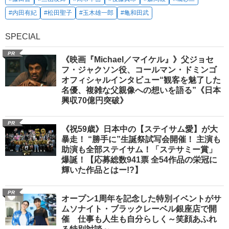
#内田有紀
#松田聖子
#玉木雄一郎
#亀和田武
SPECIAL
PR
《映画『Michael／マイケル』》父ジョセ
フ・ジャクソン役、コールマン・ドミンゴ
オフィシャルインタビュー“観客を魅了した
名優、複雑な父親像への想いを語る”《日本
興収70億円突破》
PR
《祝59歳》日本中の【ステイサム愛】が大
暴走！ “勝手に”生誕祭試写会開催！ 主演も
助演も全部ステイサム！「ステサミー賞」
爆誕！【応募総数941票 全54作品の栄冠に
輝いた作品とはー!?】
PR
オープン1周年を記念した特別イベントがサ
ムソナイト・ブラックレーベル銀座店で開
催 仕事も人生も自分らしく～笑顔あふれ