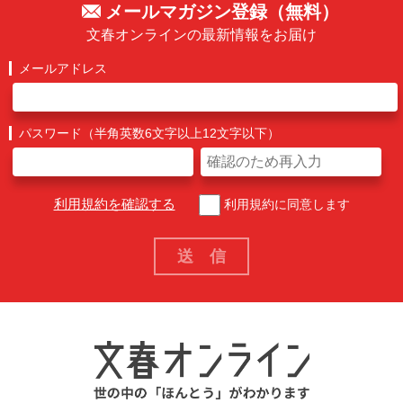
メールマガジン登録（無料）
文春オンラインの最新情報をお届け
メールアドレス
パスワード（半角英数6文字以上12文字以下）
利用規約を確認する
利用規約に同意します