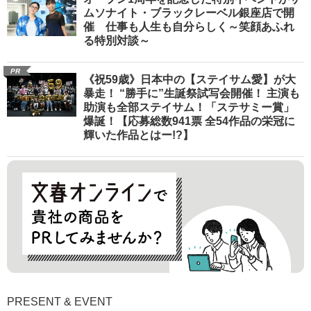
ムソナイト・ブラックレーベル銀座店で開
催 仕事も人生も自分らしく～笑顔あふれ
る特別対談～
PR
《祝59歳》日本中の【ステイサム愛】が大
暴走！ “勝手に”生誕祭試写会開催！ 主演も
助演も全部ステイサム！「ステサミー賞」
爆誕！【応募総数941票 全54作品の栄冠に
輝いた作品とはー!?】
PRESENT & EVENT