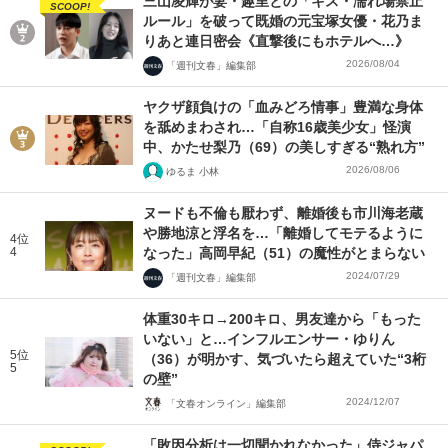
三山凌輝が妻・趣里との「キス・濡れ場禁止
SCOOP!
ルール」を破って既婚の元宝塚女優・花乃ま
りあと連日密会《直撃後にもホテルへ…》
2026/08/04
「週刊文春」編集部
ヤクザ顔負けの「血みどろ情事」豊満な身体
を舐めまわされ…「自称16歳美少女」怪演
中、かたせ梨乃（69）の美しすぎる“熟れ方”
2026/08/06
ゆるま 小林
ヌードも不倫も厭わず、離婚後も市川海老蔵
や勝地涼と浮名を…「離婚してモテるように
4位
4
なった」高岡早紀（51）の魔性がとまらない
2024/07/29
「週刊文春」編集部
体重30キロ→200キロ、男友達から「もった
いない」と…インフルエンサー・ゆりん
5位
（36）が明かす、気づいたら超えていた“3桁
5
の壁”
2024/12/07
「文春オンライン」編集部
「敗因分析は一切聞かれなかった」侍ジャパ