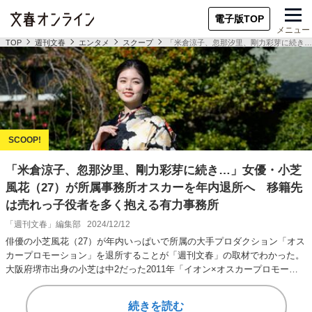
電子版TOP
メニュー
TOP
週刊文春
エンタメ
スクープ
「米倉涼子、忽那汐里、剛力彩芽に続き…
「米倉涼子、忽那汐里、剛力彩芽に続き…」女優・小芝
風花（27）が所属事務所オスカーを年内退所へ 移籍先
は売れっ子役者を多く抱える有力事務所
「週刊文春」編集部
2024/12/12
俳優の小芝風花（27）が年内いっぱいで所属の大手プロダクション「オス
カープロモーション」を退所することが「週刊文春」の取材でわかった。
大阪府堺市出身の小芝は中2だった2011年「イオン×オスカープロモーシ
ョン ガ…
続きを読む