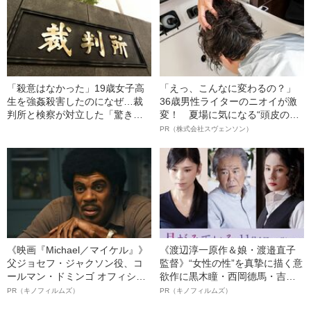
「殺意はなかった」19歳女子高
「えっ、こんなに変わるの？」
生を強姦殺害したのになぜ…裁
36歳男性ライターのニオイが激
判所と検察が対立した「驚きの
変！ 夏場に気になる“頭皮のニ
判決」（昭和42年の事件）
オイ”や“ベタつき”を解消す
PR（株式会社スヴェンソン）
る、“ウィッグのスペシャリス
ト”が生み出した徹底ケアとは
《映画『Michael／マイケル』》
《渡辺淳一原作＆娘・渡邉直子
父ジョセフ・ジャクソン役、コ
監督》“女性の性”を真摯に描く意
ールマン・ドミンゴ オフィシャ
欲作に黒木瞳・西岡德馬・吉田
ルインタビュー“観客を魅了した
羊が出演決定！《映画『月がみ
PR（キノフィルムズ）
PR（キノフィルムズ）
名優、複雑な父親像への想いを
ている』》