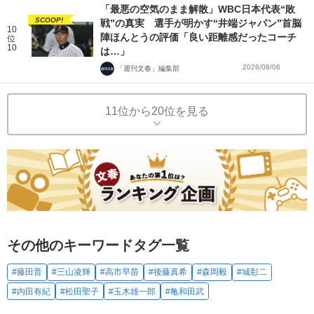
「最悪の空気のまま解散」WBC日本代表“敗
SCOOP!
戦”の真実 選手が明かす“井端ジャパン”首脳
10
陣ほんとうの評価「良い距離感だったコーチ
位
10
は…」
2026/08/06
「週刊文春」編集部
11位から20位を見る
その他のキーワードタグ一覧
#藤田晋
#三山凌輝
#高市早苗
#後藤真希
#森岡毅
#城彰二
#内田有紀
#松田聖子
#玉木雄一郎
#亀和田武