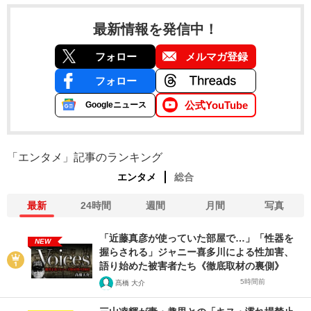
最新情報を発信中！
フォロー
メルマガ登録
フォロー
公式YouTube
Googleニュース
「エンタメ」記事のランキング
エンタメ
総合
最新
24時間
週間
月間
写真
「近藤真彦が使っていた部屋で…」「性器を
NEW
握らされる」ジャニー喜多川による性加害、
語り始めた被害者たち《徹底取材の裏側》
5時間前
髙橋 大介