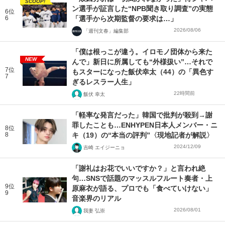
SCOOP!
ン選手が証言した“NPB聞き取り調査”の実態
6位
6
「選手から次期監督の要求は…」
2026/08/06
「週刊文春」編集部
「僕は根っこが違う。イロモノ団体から来た
NEW
んで」新日に所属しても“外様扱い”…それで
7位
もスターになった飯伏幸太（44）の「異色す
7
ぎるレスラー人生」
22時間前
飯伏 幸太
「軽率な発言だった」韓国で批判が殺到→謝
罪したことも…ENHYPEN日本人メンバー・ニ
8位
8
キ（19）の“本当の評判”〈現地記者が解説〉
2024/12/09
吉崎 エイジーニョ
「謝礼はお花でいいですか？」と言われ絶
句…SNSで話題のマッスルフルート奏者・上
9位
原麻衣が語る、プロでも「食べていけない」
9
音楽界のリアル
2026/08/01
我妻 弘崇