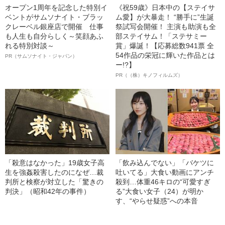
オープン1周年を記念した特別イ
《祝59歳》日本中の【ステイサ
ベントがサムソナイト・ブラッ
ム愛】が大暴走！ “勝手に”生誕
クレーベル銀座店で開催 仕事
祭試写会開催！ 主演も助演も全
も人生も自分らしく～笑顔あふ
部ステイサム！「ステサミー
れる特別対談～
賞」爆誕！【応募総数941票 全
54作品の栄冠に輝いた作品とは
PR（サムソナイト・ジャパン）
ー!?】
PR（（株）キノフィルムズ）
「殺意はなかった」19歳女子高
「飲み込んでない」「バケツに
生を強姦殺害したのになぜ…裁
吐いてる」大食い動画にアンチ
判所と検察が対立した「驚きの
殺到…体重46キロの“可愛すぎ
判決」（昭和42年の事件）
る”大食い女子（24）が明か
す、“やらせ疑惑”への本音