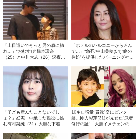
「上目遣いでそっと男の肩に触
「ホテルのバルコニーから叫ん
れ…」“おむすび”橋本環奈
で…」“急死”中山美穂(54)“終の
（25）と中川大志（26）深夜
住処”を提供したバーニング社長
の“下関デート”ツーショット撮
に聞いた「活動再開時の“謝罪”」
「ドーミーインにチェックイ
《知人に見せていた“素顔”》
ン、身長は27cm差」《写真多
数》
「子ども産んだことないでし
10キロ増量“貫禄”姿にピンク
ょ？」妊娠・中絶した難役に挑
髪…剛力彩芽(31)が見せた“武者
む有村架純（31）大胆な下着
修行の証”「大胆イメチェンの理
姿、激しい絡み、リアルすぎる
由」「唐田えりかも…」
濡れ場も…