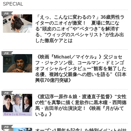
SPECIAL
PR
「えっ、こんなに変わるの？」36歳男性ラ
イターのニオイが激変！ 夏場に気にな
る“頭皮のニオイ”や“ベタつき”を解消す
る、“ウィッグのスペシャリスト”が生み出
した徹底ケアとは
PR
《映画『Michael／マイケル』》父ジョセ
フ・ジャクソン役、コールマン・ドミンゴ
オフィシャルインタビュー“観客を魅了した
名優、複雑な父親像への想いを語る”《日本
興収70億円突破》
PR
《渡辺淳一原作＆娘・渡邉直子監督》“女性
の性”を真摯に描く意欲作に黒木瞳・西岡德
馬・吉田羊が出演決定！《映画『月がみて
いる』》
PR
オープン1周年を記念した特別イベントがサ