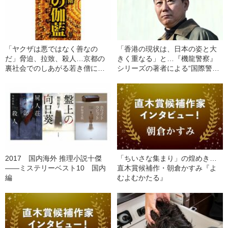
「ヤクザは悪ではなく善なの
「香港の現状は、日本の姿と大
だ」脅迫、拉致、殺人…京都の
きく重なる」と…『機龍警察』
裏社会でのしあがる若き僧によ
シリーズの著者による“国際警察
る“悪行の正当化”
小説”《直木賞候補作》
2017 国内海外 推理小説十傑
「ちいさな集まり」の煌めき…
――ミステリーベスト10 国内
直木賞候補作・朝倉かすみ『よ
編
むよむかたる』