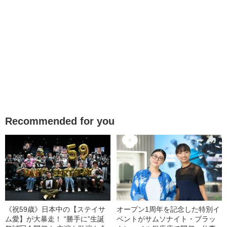
Recommended for you
《祝59歳》日本中の【ステイサ
オープン1周年を記念した特別イ
ム愛】が大暴走！ “勝手に”生誕
ベントがサムソナイト・ブラッ