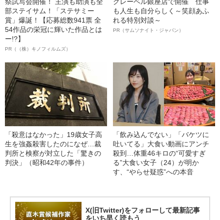
祭試写会開催！ 主演も助演も全
クレーベル銀座店で開催 仕事
部ステイサム！「ステサミー
も人生も自分らしく～笑顔あふ
賞」爆誕！【応募総数941票 全
れる特別対談～
54作品の栄冠に輝いた作品とは
PR（サムソナイト・ジャパン）
ー!?】
PR（（株）キノフィルムズ）
「殺意はなかった」19歳女子高
「飲み込んでない」「バケツに
生を強姦殺害したのになぜ…裁
吐いてる」大食い動画にアンチ
判所と検察が対立した「驚きの
殺到…体重46キロの“可愛すぎ
判決」（昭和42年の事件）
る”大食い女子（24）が明か
す、“やらせ疑惑”への本音
X(旧Twitter)をフォローして最新記事
をいち早く読もう