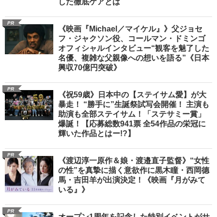
した徹底ケアとは
PR
《映画『Michael／マイケル』》父ジョセ
フ・ジャクソン役、コールマン・ドミンゴ
オフィシャルインタビュー“観客を魅了した
名優、複雑な父親像への想いを語る”《日本
興収70億円突破》
PR
《祝59歳》日本中の【ステイサム愛】が大
暴走！ “勝手に”生誕祭試写会開催！ 主演も
助演も全部ステイサム！「ステサミー賞」
爆誕！【応募総数941票 全54作品の栄冠に
輝いた作品とはー!?】
PR
《渡辺淳一原作＆娘・渡邉直子監督》“女性
の性”を真摯に描く意欲作に黒木瞳・西岡德
馬・吉田羊が出演決定！《映画『月がみて
いる』》
PR
オープン1周年を記念した特別イベントがサ