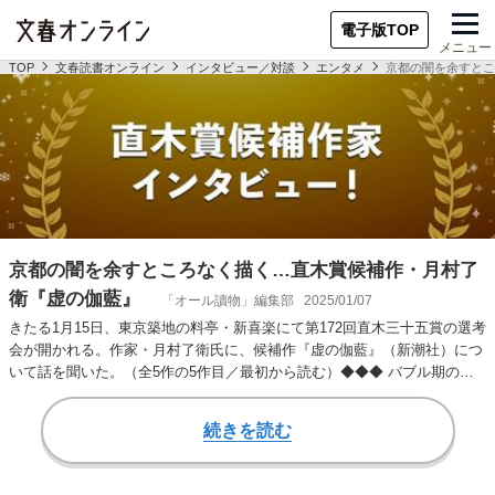
電子版TOP
メニュー
TOP
文春読書オンライン
インタビュー／対談
エンタメ
京都の闇を余すとこ
京都の闇を余すところなく描く…直木賞候補作・月村了
衛『虚の伽藍』
「オール讀物」編集部
2025/01/07
きたる1月15日、東京築地の料亭・新喜楽にて第172回直木三十五賞の選考
会が開かれる。作家・月村了衛氏に、候補作『虚の伽藍』（新潮社）につ
いて話を聞いた。（全5作の5作目／最初から読む）◆◆◆ バブル期の京
都。仏教…
続きを読む