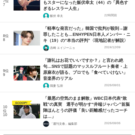
7位
もスターになった飯伏幸太（44）の「異色す
7
ぎるレスラー人生」
22時間前
飯伏 幸太
「軽率な発言だった」韓国で批判が殺到→謝
罪したことも…ENHYPEN日本人メンバー・ニ
8位
8
キ（19）の“本当の評判”〈現地記者が解説〉
2024/12/09
吉崎 エイジーニョ
「謝礼はお花でいいですか？」と言われ絶
句…SNSで話題のマッスルフルート奏者・上
9位
原麻衣が語る、プロでも「食べていけない」
9
音楽界のリアル
2026/08/01
我妻 弘崇
「最悪の空気のまま解散」WBC日本代表“敗
SCOOP!
戦”の真実 選手が明かす“井端ジャパン”首脳
10
陣ほんとうの評価「良い距離感だったコーチ
位
10
は…」
2026/08/06
「週刊文春」編集部