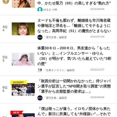
中、かたせ梨乃（69）の美しすぎる“熟れ方”
2026/08/06
ゆるま 小林
ヌードも不倫も厭わず、離婚後も市川海老蔵
や勝地涼と浮名を…「離婚してモテるように
4位
4
なった」高岡早紀（51）の魔性がとまらない
2024/07/29
「週刊文春」編集部
体重30キロ→200キロ、男友達から「もった
いない」と…インフルエンサー・ゆりん
5位
（36）が明かす、気づいたら超えていた“3桁
5
の壁”
2024/12/07
「文春オンライン」編集部
「敗因分析は一切聞かれなかった」侍ジャパ
SCOOP!
ン選手が証言した“NPB聞き取り調査”の実態
6位
6
「選手から次期監督の要求は…」
2026/08/06
「週刊文春」編集部
「僕は根っこが違う。イロモノ団体から来た
NEW
んで」新日に所属しても“外様扱い”…それで