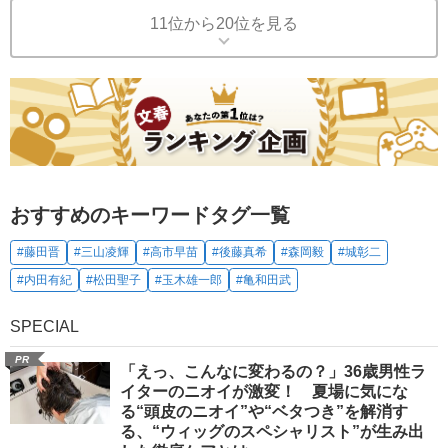
11位から20位を見る
おすすめのキーワードタグ一覧
#藤田晋
#三山凌輝
#高市早苗
#後藤真希
#森岡毅
#城彰二
#内田有紀
#松田聖子
#玉木雄一郎
#亀和田武
SPECIAL
PR
「えっ、こんなに変わるの？」36歳男性ラ
イターのニオイが激変！ 夏場に気にな
る“頭皮のニオイ”や“ベタつき”を解消す
る、“ウィッグのスペシャリスト”が生み出