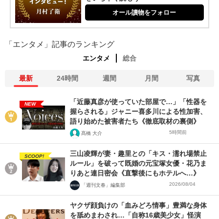
オール讀物をフォロー
「エンタメ」記事のランキング
エンタメ
総合
最新
24時間
週間
月間
写真
「近藤真彦が使っていた部屋で…」「性器を
NEW
握らされる」ジャニー喜多川による性加害、
語り始めた被害者たち《徹底取材の裏側》
5時間前
髙橋 大介
三山凌輝が妻・趣里との「キス・濡れ場禁止
SCOOP!
ルール」を破って既婚の元宝塚女優・花乃ま
りあと連日密会《直撃後にもホテルへ…》
2026/08/04
「週刊文春」編集部
ヤクザ顔負けの「血みどろ情事」豊満な身体
を舐めまわされ…「自称16歳美少女」怪演