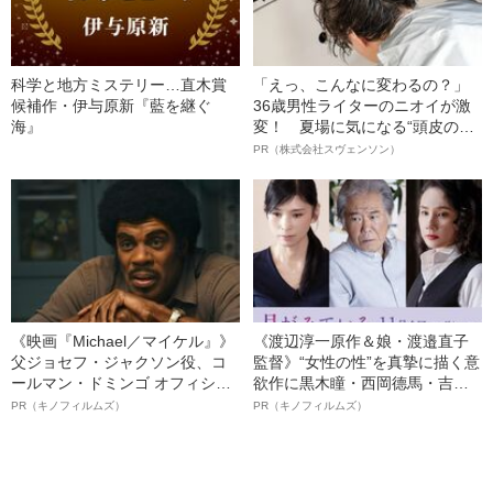
科学と地方ミステリー…直木賞
「えっ、こんなに変わるの？」
候補作・伊与原新『藍を継ぐ
36歳男性ライターのニオイが激
海』
変！ 夏場に気になる“頭皮のニ
オイ”や“ベタつき”を解消す
PR（株式会社スヴェンソン）
る、“ウィッグのスペシャリス
ト”が生み出した徹底ケアとは
《映画『Michael／マイケル』》
《渡辺淳一原作＆娘・渡邉直子
父ジョセフ・ジャクソン役、コ
監督》“女性の性”を真摯に描く意
ールマン・ドミンゴ オフィシャ
欲作に黒木瞳・西岡德馬・吉田
ルインタビュー“観客を魅了した
羊が出演決定！《映画『月がみ
PR（キノフィルムズ）
PR（キノフィルムズ）
名優、複雑な父親像への想いを
ている』》
語る”《日本興収70億円突破》