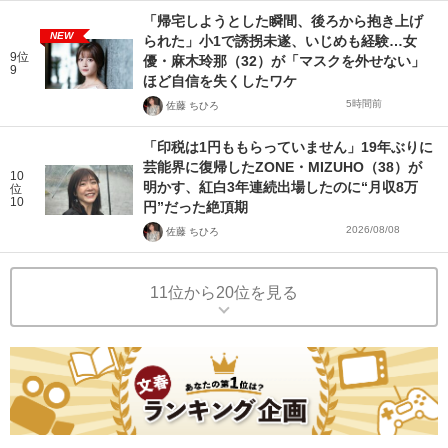
「帰宅しようとした瞬間、後ろから抱き上げ
NEW
られた」小1で誘拐未遂、いじめも経験…女
9位
優・麻木玲那（32）が「マスクを外せない」
9
ほど自信を失くしたワケ
5時間前
佐藤 ちひろ
「印税は1円ももらっていません」19年ぶりに
芸能界に復帰したZONE・MIZUHO（38）が
10
明かす、紅白3年連続出場したのに“月収8万
位
10
円”だった絶頂期
2026/08/08
佐藤 ちひろ
11位から20位を見る