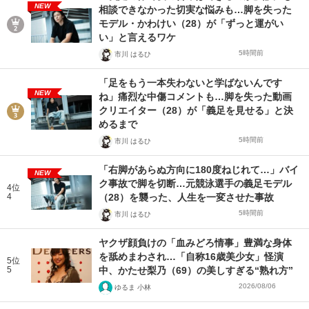
NEW
相談できなかった切実な悩みも…脚を失った
モデル・かわけい（28）が「ずっと運がい
い」と言えるワケ
5時間前
市川 はるひ
「足をもう一本失わないと学ばないんです
NEW
ね」痛烈な中傷コメントも…脚を失った動画
クリエイター（28）が「義足を見せる」と決
めるまで
5時間前
市川 はるひ
「右脚があらぬ方向に180度ねじれて…」バイ
NEW
ク事故で脚を切断…元競泳選手の義足モデル
4位
4
（28）を襲った、人生を一変させた事故
5時間前
市川 はるひ
ヤクザ顔負けの「血みどろ情事」豊満な身体
を舐めまわされ…「自称16歳美少女」怪演
5位
5
中、かたせ梨乃（69）の美しすぎる“熟れ方”
2026/08/06
ゆるま 小林