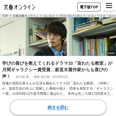
電子版TOP
メニュー
TOP
文春読書オンライン
エンタメ
学びの喜びを教えてくれるドラマ10「宙わ
学びの喜びを教えてくれるドラマ10「宙わたる教室」が
月間ギャラクシー賞受賞…新直木賞作家からも喜びの
声！
伊与原 新
神林 伸太郎
2025/01/21
俳優の窪田正孝さんが主演を務めたドラマ10「宙わたる教室」（NHK）
が、放送文化の向上に貢献した番組や個人・団体を表彰する「ギャラクシ
ー賞」の2024年12月度月間賞に選ばれた。 本作は先ごろ第172回直木三十
五賞…
続きを読む