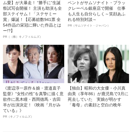
ム愛】が大暴走！ “勝手に”生誕
ベントがサムソナイト・ブラッ
祭試写会開催！ 主演も助演も全
クレーベル銀座店で開催 仕事
部ステイサム！「ステサミー
も人生も自分らしく～笑顔あふ
賞」爆誕！【応募総数941票 全
れる特別対談～
54作品の栄冠に輝いた作品とは
PR（サムソナイト・ジャパン）
ー!?】
PR（（株）キノフィルムズ）
《渡辺淳一原作＆娘・渡邉直子
【独自】昭和の大女優・小川真
監督》“女性の性”を真摯に描く意
由美（享年86）が鹿児島で3月に
欲作に黒木瞳・西岡德馬・吉田
死去していた 実娘が明かす
羊が出演決定！《映画『月がみ
「毒母」の素顔と空白の晩年
ている』》
PR（キノフィルムズ）