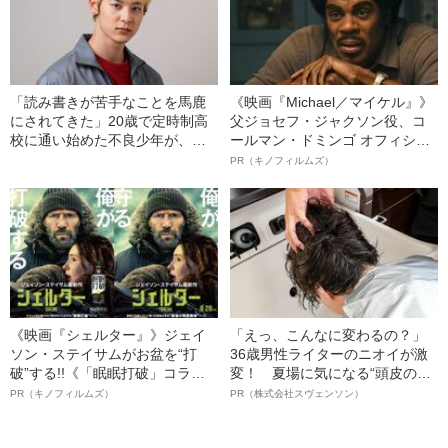
「読み書きが苦手なことを馬鹿
《映画『Michael／マイケル』》
にされてきた」20歳で定時制高
父ジョセフ・ジャクソン役、コ
校に通い始めた不良少年が、科
ールマン・ドミンゴ オフィシャ
学部で挑んだ“実験”とは…
ルインタビュー“観客を魅了した
PR（キノフィルムズ）
名優、複雑な父親像への想いを
語る”《日本興収70億円突破》
《映画『シェルター』》ジェイ
「えっ、こんなに変わるの？」
ソン・ステイサムがお盆を“打
36歳男性ライターのニオイが激
破”する!!《「眠眠打破」コラ
変！ 夏場に気になる“頭皮のニ
ボ》
オイ”や“ベタつき”を解消す
PR（キノフィルムズ）
PR（株式会社スヴェンソン）
る、“ウィッグのスペシャリス
ト”が生み出した徹底ケアとは