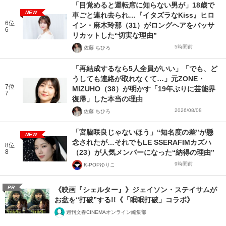
「目覚めると運転席に知らない男が」18歳で
NEW
車ごと連れ去られ…『イタズラなKiss』ヒロ
6位
イン・麻木玲那（31）がロングヘアをバッサ
6
リカットした“切実な理由”
5時間前
佐藤 ちひろ
「再結成するなら5人全員がいい」「でも、ど
うしても連絡が取れなくて…」元ZONE・
7位
MIZUHO（38）が明かす「19年ぶりに芸能界
7
復帰」した本当の理由
2026/08/08
佐藤 ちひろ
「宮脇咲良じゃないほう」“知名度の差”が懸
NEW
念されたが…それでもLE SSERAFIMカズハ
8位
8
（23）が人気メンバーになった“納得の理由”
9時間前
K-POPゆりこ
PR
《映画『シェルター』》ジェイソン・ステイサムが
お盆を“打破”する!!《「眠眠打破」コラボ》
週刊文春CINEMAオンライン編集部