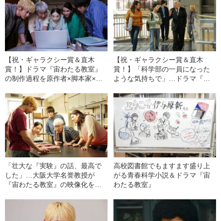
【祝・ギャラクシー賞＆直木
【祝・ギャラクシー賞＆直木
賞！】ドラマ『宙わたる教室』
賞！】「科学部の一員になった
の制作過程を原作者×脚本家×監
ような気持ちで」…ドラマ『宙
督が明かす！
わたる教室』の原作者×脚本家×
監督が語った制作秘話！
「壮大な『実験』の話、最高で
高校図書館でもますます盛り上
した」…大阪大学名誉教授が
がる青春科学小説＆ドラマ『宙
『宙わたる教室』の映像化を予
わたる教室』
言した理由とは!?