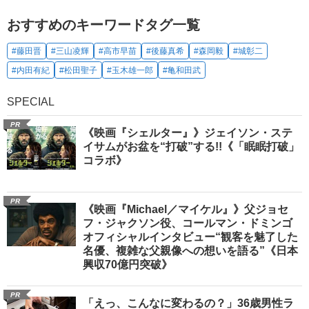
おすすめのキーワードタグ一覧
#藤田晋
#三山凌輝
#高市早苗
#後藤真希
#森岡毅
#城彰二
#内田有紀
#松田聖子
#玉木雄一郎
#亀和田武
SPECIAL
PR
《映画『シェルター』》ジェイソン・ステ
イサムがお盆を“打破”する!!《「眠眠打破」
コラボ》
PR
《映画『Michael／マイケル』》父ジョセ
フ・ジャクソン役、コールマン・ドミンゴ
オフィシャルインタビュー“観客を魅了した
名優、複雑な父親像への想いを語る”《日本
興収70億円突破》
PR
「えっ、こんなに変わるの？」36歳男性ラ