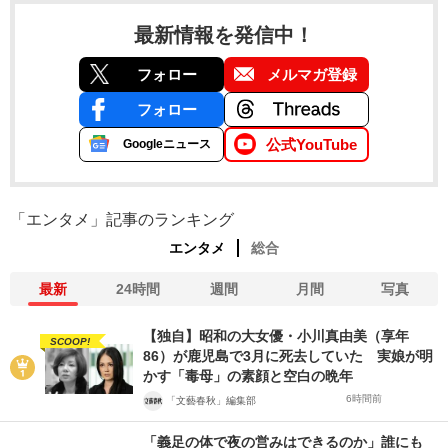
最新情報を発信中！
フォロー
メルマガ登録
フォロー
公式YouTube
Googleニュース
「エンタメ」記事のランキング
エンタメ
総合
最新
24時間
週間
月間
写真
【独自】昭和の大女優・小川真由美（享年
SCOOP!
86）が鹿児島で3月に死去していた 実娘が明
かす「毒母」の素顔と空白の晩年
6時間前
「文藝春秋」編集部
「義足の体で夜の営みはできるのか」誰にも