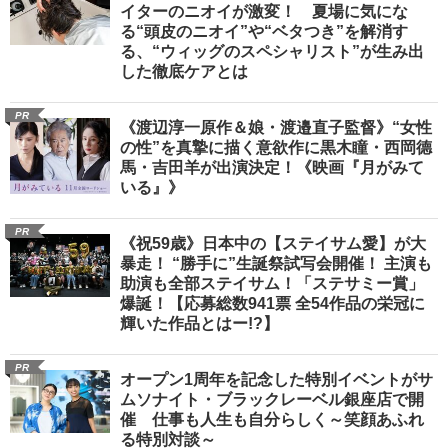
イターのニオイが激変！ 夏場に気にな
る“頭皮のニオイ”や“ベタつき”を解消す
る、“ウィッグのスペシャリスト”が生み出
した徹底ケアとは
PR
《渡辺淳一原作＆娘・渡邉直子監督》“女性
の性”を真摯に描く意欲作に黒木瞳・西岡德
馬・吉田羊が出演決定！《映画『月がみて
いる』》
PR
《祝59歳》日本中の【ステイサム愛】が大
暴走！ “勝手に”生誕祭試写会開催！ 主演も
助演も全部ステイサム！「ステサミー賞」
爆誕！【応募総数941票 全54作品の栄冠に
輝いた作品とはー!?】
PR
オープン1周年を記念した特別イベントがサ
ムソナイト・ブラックレーベル銀座店で開
催 仕事も人生も自分らしく～笑顔あふれ
る特別対談～