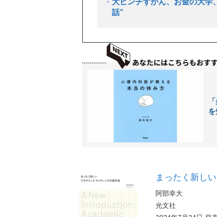
大ピンチずかん、お金の大学
話”
「
を
まったく新しい
阿部幸大
光文社