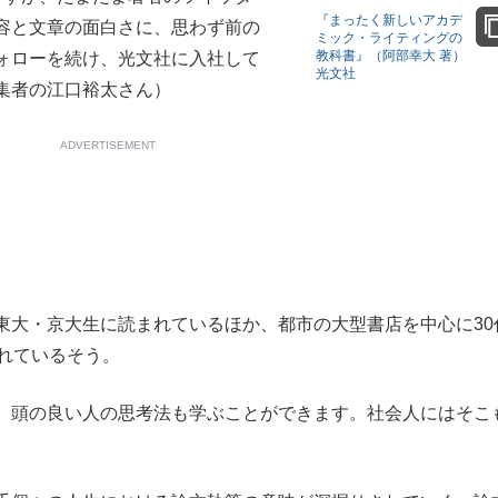
『まったく新しいアカデ
容と文章の面白さに、思わず前の
もっと見る
ミック・ライティングの
教科書』（阿部幸大 著）
ォローを続け、光文社に入社して
光文社
集者の江口裕太さん）
ADVERTISEMENT
大・京大生に読まれているほか、都市の大型書店を中心に30
れているそう。
、頭の良い人の思考法も学ぶことができます。社会人にはそこ