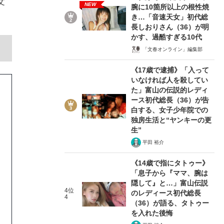
文
NEW
腕に10箇所以上の根性焼
き…「音速天女」初代総
長しおりさん（36）が明
かす、過酷すぎる10代
「文春オンライン」編集部
《17歳で逮捕》「入って
いなければ人を殺してい
た」富山の伝説的レディ
ース初代総長（36）が告
白する、女子少年院での
独房生活と“ヤンキーの更
生”
平田 裕介
《14歳で指にタトゥー》
「息子から『ママ、腕は
隠して』と…」富山伝説
4位
のレディース初代総長
4
（36）が語る、タトゥー
を入れた後悔