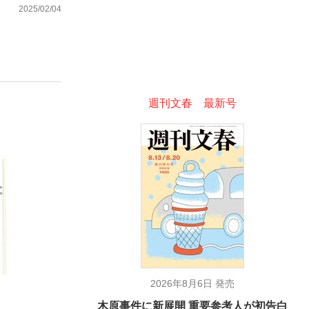
2025/02/04
ない資産運用のすべて
週刊文春 最新号
が悲しい」『北の国から』倉本聰氏（91...
2026年8月6日 発売
木原事件に新展開 重要参考人が初告白