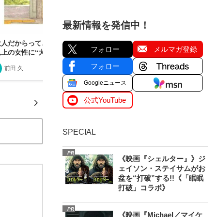
最新情報を発信中！
大人だからって、痛くないわけじゃない」今、50
フォロー
メルマガ登録
以上の女性に“大人の絵本”が響いているワケ
フォロー
前田 久
2025/07/22
Googleニュース
公式YouTube
SPECIAL
PR
《映画『シェルター』》ジ
ェイソン・ステイサムがお
盆を“打破”する!!《「眠眠
打破」コラボ》
PR
《映画『Michael／マイケ