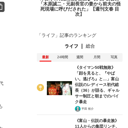
「木原誠二・元副長官の妻から前夫の怪
死現場に呼びだされた」【週刊文春 目
次】
「ライフ」記事のランキング
ライフ
総合
最新
24時間
週間
月間
写真
《タイマン50戦無敗》
「顔を見ると、『やば
い。逃げろ』と…」富山
代
伝説のレディース初代総
長（36）が語る、ギャル
サー制圧と朝までのバイ
ク暴走
も
平田 裕介
《富山・伝説の暴走族》
11人からの集団リンチ、