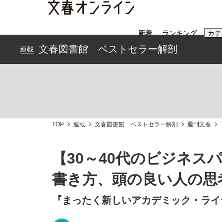
新着
ランキング
カテ
文春図書館 ベストセラー解剖
連載
スクープ
ニュー
おすすめのキ
#藤田晋
#三
TOP
連載
文春図書館 ベストセラー解剖
週刊文春
#玉木雄一郎
【30～40代のビジネ
書き方、頭の良い人の思
「90%は失敗する。でも…」本田圭佑が初め
終戦から81年
『まったく新しいアカデミック・ライ