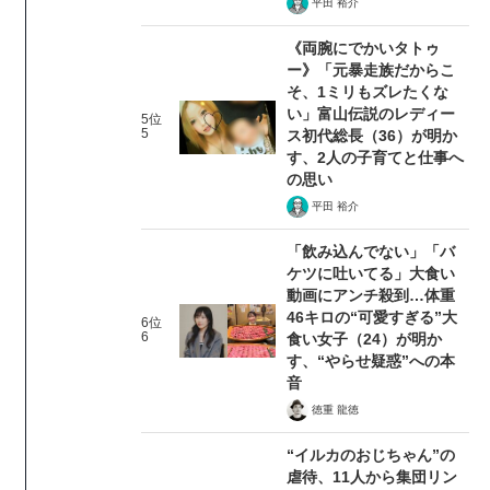
平田 裕介
《両腕にでかいタトゥ
ー》「元暴走族だからこ
そ、1ミリもズレたくな
い」富山伝説のレディー
5位
5
ス初代総長（36）が明か
す、2人の子育てと仕事へ
の思い
平田 裕介
「飲み込んでない」「バ
ケツに吐いてる」大食い
動画にアンチ殺到…体重
46キロの“可愛すぎる”大
6位
6
食い女子（24）が明か
す、“やらせ疑惑”への本
音
徳重 龍徳
“イルカのおじちゃん”の
虐待、11人から集団リン