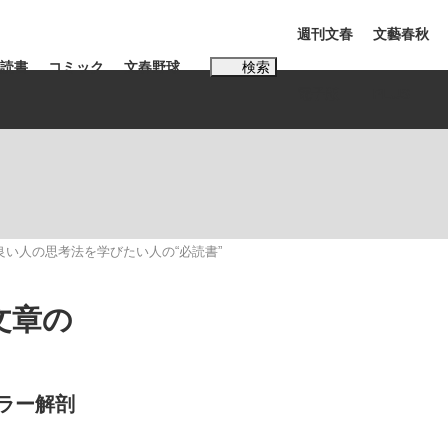
週刊文春
文藝春秋
読書
コミック
文春野球
検索
電子版
PLUS
インタビュー
読書
#松田聖子
良い人の思考法を学びたい人の“必読書”
む将棋
文章の
BC日本代表“敗戦”の真実 選手が明かす...
ラー解剖