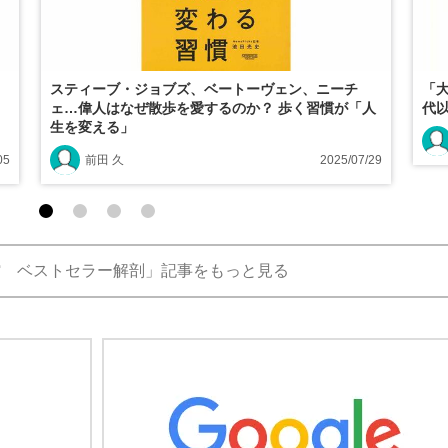
スティーブ・ジョブズ、ベートーヴェン、ニーチ
「
ェ…偉人はなぜ散歩を愛するのか？ 歩く習慣が「人
代
生を変える」
05
前田 久
2025/07/29
館 ベストセラー解剖」記事をもっと見る