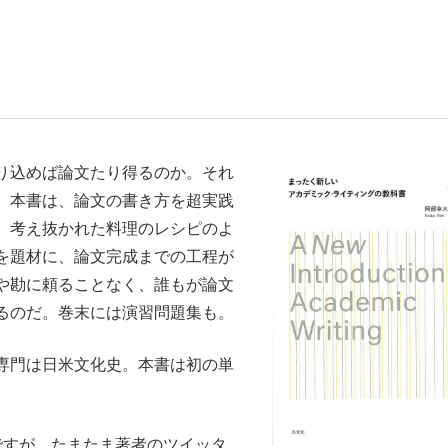
いまさら聞け
り込めば論文たり得るのか。それ
手が証言した“NPB聞...
「クマが悪者扱いされているの
。本書は、論文の書き方を超実践
、考え抜かれた料理のレシピのよ
を題材に、論文完成までの工程が
や勘に頼ることなく、誰もが論文
るのだ。巻末には演習問題集も。
専門は日米文化史。本書は初の単
もっと見る
カー日本代表・森保一監督...
ですが、たまたま著者のツイッタ