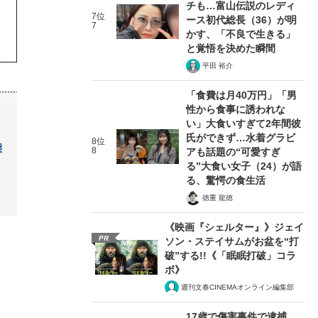
チも…富山伝説のレディ
7位
ース初代総長（36）が明
7
かす、「不良で生きる」
と覚悟を決めた瞬間
平田 裕介
「食費は月40万円」「男
性から食事に誘われな
い」大食いすぎて2年間彼
氏ができず…水着グラビ
8位
態
8
アも話題の“可愛すぎ
る”大食い女子（24）が語
る、驚愕の食生活
徳重 龍徳
《映画『シェルター』》ジェイ
PR
ソン・ステイサムがお盆を“打
破”する!!《「眠眠打破」コラ
ボ》
週刊文春CINEMAオンライン編集部
17歳で傷害事件で逮捕、