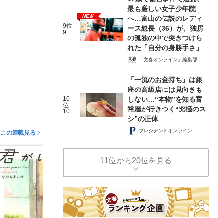
最も厳しい女子少年院
NEW
へ…富山の伝説のレディ
9位
ース総長（36）が、独房
9
の孤独の中で突きつけら
れた「自分の身勝手さ」
「文春オンライン」編集部
「一流のお金持ち」は銀
座の高級店には見向きも
10
しない…“本物”を知る富
位
裕層が行きつく“究極のス
10
シ”の正体
プレジデントオンライン
この連載見る
11位から20位を見る