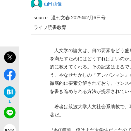
山田 由佳
source :
週刊文春 2025年2月6日号
ライフ
読書
教育
人文学の論文は、何の要素をどう盛
「敗因分析は一切聞かれなかった」侍ジャパン選
キングの誕生を、目撃せよ。
を満たすためにはどうすればよいのか
的に教えてくれる。その記述はまるで
う。やなせたかしの『アンパンマン』
徹底的に要素分解されており、センス
を書き進められる方法が提示されてい
the Style
1
著者は筑波大学人文社会系助教で、
著だ。
「目標達成できなかったからと言って…」サッ
「約7年前、僕はまだ大学生だったの