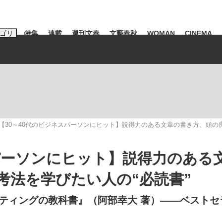
ゴリ
特集
連載
週刊文春
文藝春秋
WOMAN
CINEMA
キーワード入力
ス
エンタメ
ライフ
ビジネス
ーワードタグ一覧
山凌輝
#高市早苗
#後藤真希
#森岡毅
#城彰二
#内田有紀
【30～40代のビジネスパーソンにヒット】説得力のある文章の書き方、頭の
観る将棋、読
#亀和田武
スパーソンにヒット】説得力のある
考法を学びたい人の“必読書”
て明かした日本代表監督に...
「最悪の空気のまま解散」W
ティングの教科書』（阿部幸大 著）――ベストセ