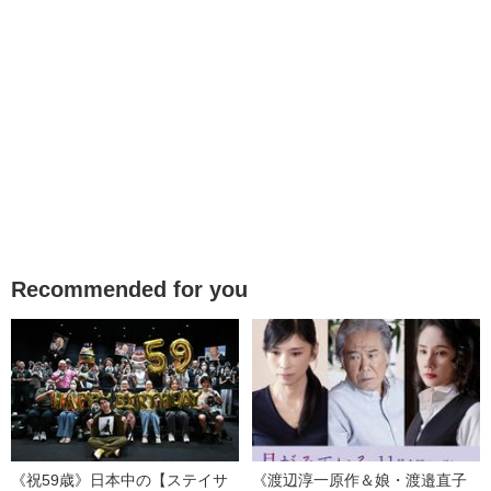
Recommended for you
《祝59歳》日本中の【ステイサ
《渡辺淳一原作＆娘・渡邉直子