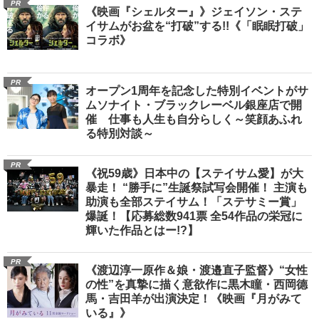
PR
《映画『シェルター』》ジェイソン・ステ
イサムがお盆を“打破”する!!《「眠眠打破」
コラボ》
PR
オープン1周年を記念した特別イベントがサ
ムソナイト・ブラックレーベル銀座店で開
催 仕事も人生も自分らしく～笑顔あふれ
る特別対談～
PR
《祝59歳》日本中の【ステイサム愛】が大
暴走！ “勝手に”生誕祭試写会開催！ 主演も
助演も全部ステイサム！「ステサミー賞」
爆誕！【応募総数941票 全54作品の栄冠に
輝いた作品とはー!?】
PR
《渡辺淳一原作＆娘・渡邉直子監督》“女性
の性”を真摯に描く意欲作に黒木瞳・西岡德
馬・吉田羊が出演決定！《映画『月がみて
いる』》