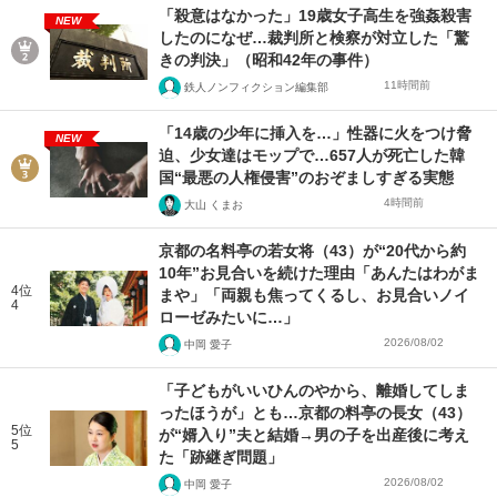
「殺意はなかった」19歳女子高生を強姦殺害
NEW
したのになぜ…裁判所と検察が対立した「驚
きの判決」（昭和42年の事件）
11時間前
鉄人ノンフィクション編集部
「14歳の少年に挿入を…」性器に火をつけ脅
NEW
迫、少女達はモップで…657人が死亡した韓
国“最悪の人権侵害”のおぞましすぎる実態
4時間前
大山 くまお
京都の名料亭の若女将（43）が“20代から約
10年”お見合いを続けた理由「あんたはわがま
4位
まや」「両親も焦ってくるし、お見合いノイ
4
ローゼみたいに…」
2026/08/02
中岡 愛子
「子どもがいいひんのやから、離婚してしま
ったほうが」とも…京都の料亭の長女（43）
5位
が“婿入り”夫と結婚→男の子を出産後に考え
5
た「跡継ぎ問題」
2026/08/02
中岡 愛子