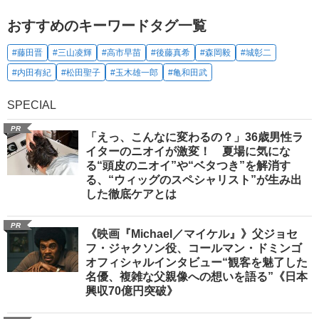
おすすめのキーワードタグ一覧
#藤田晋
#三山凌輝
#高市早苗
#後藤真希
#森岡毅
#城彰二
#内田有紀
#松田聖子
#玉木雄一郎
#亀和田武
SPECIAL
PR
「えっ、こんなに変わるの？」36歳男性ラ
イターのニオイが激変！ 夏場に気にな
る“頭皮のニオイ”や“ベタつき”を解消す
る、“ウィッグのスペシャリスト”が生み出
した徹底ケアとは
PR
《映画『Michael／マイケル』》父ジョセ
フ・ジャクソン役、コールマン・ドミンゴ
オフィシャルインタビュー“観客を魅了した
名優、複雑な父親像への想いを語る”《日本
興収70億円突破》