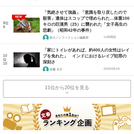
「気絶させて強姦」「意識を取り戻したので
NEW
殺害」遺体はスコップで埋められた…体重100
9位
キロの巨漢男（25）に襲われた「女子高生の
9
悲劇」（昭和42年の事件）
11時間前
鉄人ノンフィクション編集部
「家にトイレがあれば、約400人の女性はレイ
10
プを免れた」 インドにおけるレイプ犯罪の
位
深刻さ
10
2020/08/18
佐藤 大介
11位から20位を見る