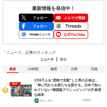
最新情報を発信中！
フォロー
メルマガ登録
フォロー
公式YouTube
Googleニュース
「ニュース」記事のランキング
ニュース
総合
最新
24時間
週間
月間
写真
3万8千人を“恐怖で支配”した男の正体は…
NEW
「神に代わりお前たちを罰する」日本で知ら
れていない“韓国版アウシュビッツ”の不条理
な結末
4時間前
大山 くまお