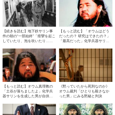
【続きを読む】地下鉄サリン事
【もっと読む】「オウムはどう
件の朝の“一部始終”「痙攣を起こ
だったの？ 研究はできたの？」
していたり、泡を吹いたり…」
「最高だった」化学兵器サリン
「瞳孔がピンホールのように小
を生成した男が語ったこと
さい」
【もっと読む】オウム真理教の
《黙っていたから死刑なのか》
「土谷が落ちましたよ」化学兵
オウム裁判「ひとりも殺さなか
器サリンを生成した男が自供し
った男」にみる黙秘と判決
た“驚きの理由”