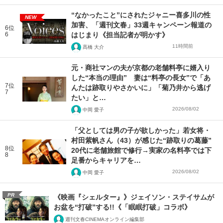
“なかったこと”にされたジャニー喜多川の性
NEW
加害、「週刊文春」33週キャンペーン報道の
6位
6
はじまり《担当記者が明かす》
11時間前
髙橋 大介
元・商社マンの夫が京都の老舗料亭に婿入り
した“本当の理由” 妻は“料亭の長女”で「あ
7位
んたは跡取りやさかいに」「菊乃井から逃げ
7
たい」と…
2026/08/02
中岡 愛子
「父としては男の子が欲しかった」若女将・
村田紫帆さん（43）が感じた“跡取りの葛藤”
8位
20代に老舗旅館で修行→実家の名料亭では下
8
足番からキャリアを…
2026/08/02
中岡 愛子
PR
《映画『シェルター』》ジェイソン・ステイサムが
お盆を“打破”する!!《「眠眠打破」コラボ》
週刊文春CINEMAオンライン編集部