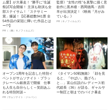
ム愛】が大暴走！ “勝手に”生誕
監督》“女性の性”を真摯に描く意
祭試写会開催！ 主演も助演も全
欲作に黒木瞳・西岡德馬・吉田
部ステイサム！「ステサミー
羊が出演決定！《映画『月がみ
賞」爆誕！【応募総数941票 全
ている』》
54作品の栄冠に輝いた作品とは
PR（キノフィルムズ）
ー!?】
PR（（株）キノフィルムズ）
オープン1周年を記念した特別イ
《タイマン50戦無敗》「顔を見
ベントがサムソナイト・ブラッ
ると、『やばい。逃げろ』
クレーベル銀座店で開催 仕事
と…」富山伝説のレディース初
も人生も自分らしく～笑顔あふ
代総長（36）が語る、ギャルサ
れる特別対談～
ー制圧と朝までのバイク暴走
PR（サムソナイト・ジャパン）