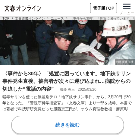
電子版TOP
メニュー
TOP
文春読書オンライン
ニュース
〈事件から30年〉「処置に困っています」
〈事件から30年〉「処置に困っています」地下鉄サリン
事件発生直後、被害者が次々に運び込まれ…病院からの
切迫した“電話の内容”
服藤 恵三
2025/03/20
猛毒サリンを使った無差別テロ「地下鉄サリン事件」から、3月20日で30
年となった。『警視庁科学捜査官』（文春文庫）より一部を抜粋。本書で
は著者で科捜研研究員だった服藤恵三氏が、オウム真理教教祖・麻原彰晃
（松本智津夫…
続きを読む