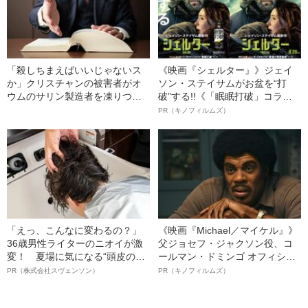
「殺しちまえばいいじゃないス
《映画『シェルター』》ジェイ
か」クリスチャンの被害者がオ
ソン・ステイサムがお盆を“打
ウムのサリン製造者を凍りつか
破”する!!《「眠眠打破」コラ
せた瞬間
ボ》
PR（キノフィルムズ）
「えっ、こんなに変わるの？」
《映画『Michael／マイケル』》
36歳男性ライターのニオイが激
父ジョセフ・ジャクソン役、コ
変！ 夏場に気になる“頭皮のニ
ールマン・ドミンゴ オフィシャ
オイ”や“ベタつき”を解消す
ルインタビュー“観客を魅了した
PR（株式会社スヴェンソン）
PR（キノフィルムズ）
る、“ウィッグのスペシャリス
名優、複雑な父親像への想いを
ト”が生み出した徹底ケアとは
語る”《日本興収70億円突破》