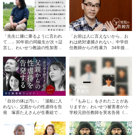
「先生に膝に乗るように言われ
「お前は人に言えないから、お
て…」30年前の同級生が次々証
れは絶対逮捕されない」中学担
言し、わいせつ教諭の性加害は
任教師からの性暴力 34年後の
認定された《敗訴から大逆転、
勝訴《実名告発》
最高裁で確定》
「自分の体は汚い」「湯船に入
「『もみじ』をされたことがあ
れない」父親からの性虐待を告
りますか」わいせつ被害者が小
発 塚原たえさんが生番組で明
学校元担任教師を実名告発《法
かした“壊れたままの心”
廷闘争に発展》