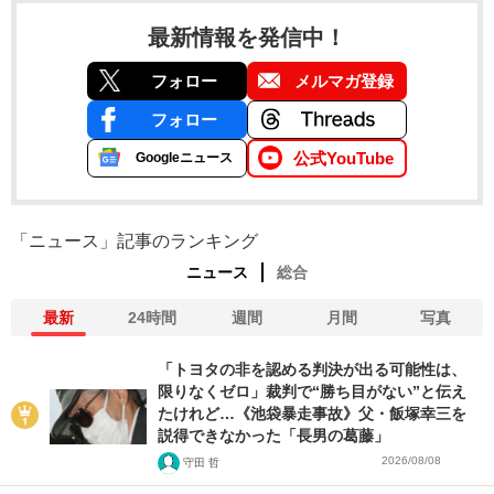
最新情報を発信中！
フォロー
メルマガ登録
フォロー
公式YouTube
Googleニュース
「ニュース」記事のランキング
ニュース
総合
最新
24時間
週間
月間
写真
「トヨタの非を認める判決が出る可能性は、
限りなくゼロ」裁判で“勝ち目がない”と伝え
たけれど…《池袋暴走事故》父・飯塚幸三を
説得できなかった「長男の葛藤」
2026/08/08
守田 哲