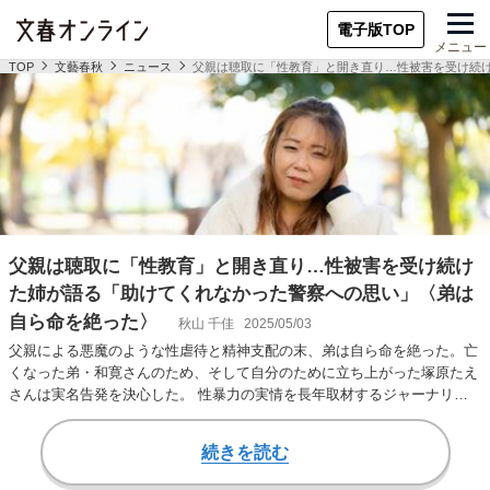
電子版TOP
メニュー
TOP
文藝春秋
ニュース
父親は聴取に「性教育」と開き直り…性被害を受け続
父親は聴取に「性教育」と開き直り…性被害を受け続け
た姉が語る「助けてくれなかった警察への思い」〈弟は
自ら命を絶った〉
秋山 千佳
2025/05/03
父親による悪魔のような性虐待と精神支配の末、弟は自ら命を絶った。亡
くなった弟・和寛さんのため、そして自分のために立ち上がった塚原たえ
さんは実名告発を決心した。 性暴力の実情を長年取材するジャーナリス
トの秋山千佳氏のレ…
続きを読む