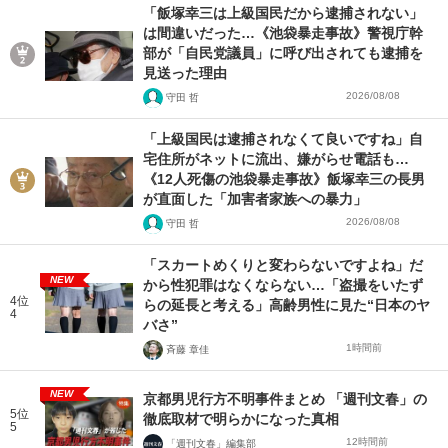
「飯塚幸三は上級国民だから逮捕されない」
は間違いだった…《池袋暴走事故》警視庁幹
部が「自民党議員」に呼び出されても逮捕を
見送った理由
2026/08/08
守田 哲
「上級国民は逮捕されなくて良いですね」自
宅住所がネットに流出、嫌がらせ電話も…
《12人死傷の池袋暴走事故》飯塚幸三の長男
が直面した「加害者家族への暴力」
2026/08/08
守田 哲
「スカートめくりと変わらないですよね」だ
NEW
から性犯罪はなくならない…「盗撮をいたず
4位
らの延長と考える」高齢男性に見た“日本のヤ
4
バさ”
1時間前
斉藤 章佳
NEW
京都男児行方不明事件まとめ 「週刊文春」の
5位
徹底取材で明らかになった真相
5
12時間前
「週刊文春」編集部