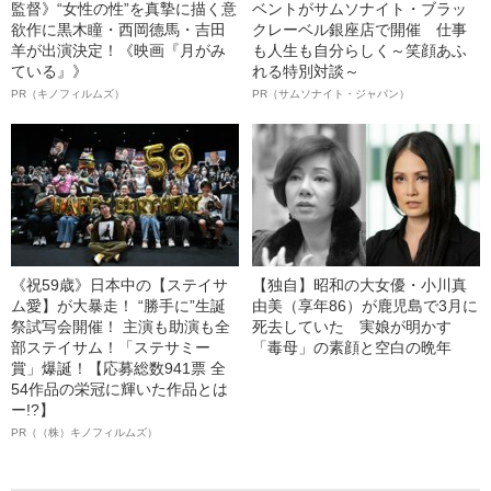
監督》“女性の性”を真摯に描く意
ベントがサムソナイト・ブラッ
欲作に黒木瞳・西岡德馬・吉田
クレーベル銀座店で開催 仕事
羊が出演決定！《映画『月がみ
も人生も自分らしく～笑顔あふ
ている』》
れる特別対談～
PR（キノフィルムズ）
PR（サムソナイト・ジャパン）
《祝59歳》日本中の【ステイサ
【独自】昭和の大女優・小川真
ム愛】が大暴走！ “勝手に”生誕
由美（享年86）が鹿児島で3月に
祭試写会開催！ 主演も助演も全
死去していた 実娘が明かす
部ステイサム！「ステサミー
「毒母」の素顔と空白の晩年
賞」爆誕！【応募総数941票 全
54作品の栄冠に輝いた作品とは
ー!?】
PR（（株）キノフィルムズ）