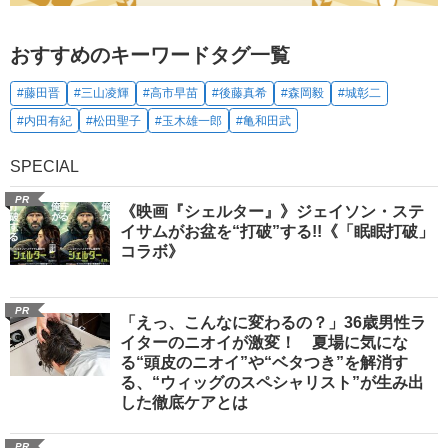
おすすめのキーワードタグ一覧
#藤田晋
#三山凌輝
#高市早苗
#後藤真希
#森岡毅
#城彰二
#内田有紀
#松田聖子
#玉木雄一郎
#亀和田武
SPECIAL
PR
《映画『シェルター』》ジェイソン・ステ
イサムがお盆を“打破”する!!《「眠眠打破」
コラボ》
PR
「えっ、こんなに変わるの？」36歳男性ラ
イターのニオイが激変！ 夏場に気にな
る“頭皮のニオイ”や“ベタつき”を解消す
る、“ウィッグのスペシャリスト”が生み出
した徹底ケアとは
PR