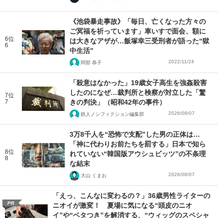
《池袋暴走事故》「毎日、亡くなった方々の
ご冥福を祈っています」車いすで面会、額に
6位
は大きなアザが…飯塚幸三受刑者が語った“獄
6
中生活”
2022/11/24
阿部 恭子
「殺意はなかった」19歳女子高生を強姦殺害
したのになぜ…裁判所と検察が対立した「驚
7位
7
きの判決」（昭和42年の事件）
2026/08/07
鉄人ノンフィクション編集部
3万8千人を“恐怖で支配”した男の正体は…
「神に代わりお前たちを罰する」日本で知ら
8位
れていない“韓国版アウシュビッツ”の不条理
8
な結末
2026/08/07
大山 くまお
「えっ、こんなに変わるの？」36歳男性ライターの
PR
ニオイが激変！ 夏場に気になる“頭皮のニオ
イ”や“ベタつき”を解消する、“ウィッグのスペシャ