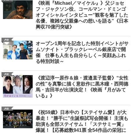
《映画『Michael／マイケル』》父ジョセ
フ・ジャクソン役、コールマン・ドミンゴ
オフィシャルインタビュー“観客を魅了した
名優、複雑な父親像への想いを語る”《日本
興収70億円突破》
PR
オープン1周年を記念した特別イベントがサ
ムソナイト・ブラックレーベル銀座店で開
催 仕事も人生も自分らしく～笑顔あふれ
る特別対談～
PR
《渡辺淳一原作＆娘・渡邉直子監督》“女性
の性”を真摯に描く意欲作に黒木瞳・西岡德
馬・吉田羊が出演決定！《映画『月がみて
いる』》
PR
《祝59歳》日本中の【ステイサム愛】が大
暴走！ “勝手に”生誕祭試写会開催！ 主演も
助演も全部ステイサム！「ステサミー賞」
爆誕！【応募総数941票 全54作品の栄冠に