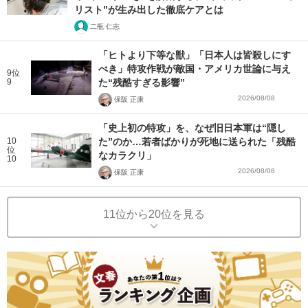
リスト”が生み出した徹底ケアとは
二瓶 仁志
「ヒトより下等な獣」「日本人は皆殺しにす
べき」特攻作戦が敵国・アメリカ世論に与え
9位
9
た“残酷すぎる影響”
2026/08/08
保阪 正康
「史上初の特攻」を、なぜ旧日本軍は“隠し
10
た”のか…若者ばかりが死地に送られた「残酷
位
なカラクリ」
10
2026/08/08
保阪 正康
11位から20位を見る