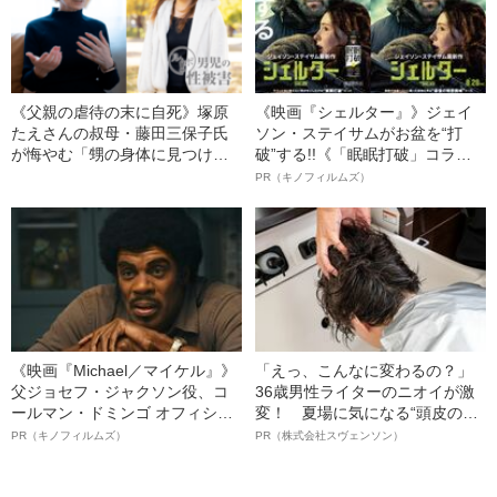
《父親の虐待の末に自死》塚原
《映画『シェルター』》ジェイ
たえさんの叔母・藤田三保子氏
ソン・ステイサムがお盆を“打
が悔やむ「甥の身体に見つけた
破”する!!《「眠眠打破」コラ
傷跡」
ボ》
PR（キノフィルムズ）
《映画『Michael／マイケル』》
「えっ、こんなに変わるの？」
父ジョセフ・ジャクソン役、コ
36歳男性ライターのニオイが激
ールマン・ドミンゴ オフィシャ
変！ 夏場に気になる“頭皮のニ
ルインタビュー“観客を魅了した
オイ”や“ベタつき”を解消す
PR（キノフィルムズ）
PR（株式会社スヴェンソン）
名優、複雑な父親像への想いを
る、“ウィッグのスペシャリス
語る”《日本興収70億円突破》
ト”が生み出した徹底ケアとは