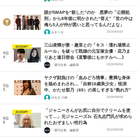
誰がSMAPを“殺した”のか 悪夢の「公開処
刑」から8年後に明かされた“答え”「世の中は
俺ら5人が仲が悪いと思ってるんだよな」
2024/04/20
みきーる
三山凌輝が妻・趣里との「キス・濡れ場禁止
SCOOP!
ルール」を破って既婚の元宝塚女優・花乃ま
4位
4
りあと連日密会《直撃後にもホテルへ…》
2026/08/04
「週刊文春」編集部
ヤクザ顔負けの「血みどろ情事」豊満な身体
を舐めまわされ…「自称16歳美少女」怪演
5位
5
中、かたせ梨乃（69）の美しすぎる“熟れ方”
2026/08/06
ゆるま 小林
「ジャニーさんがお尻に自分でクリームを塗
SCOOP!
って…」元ジャニーズJr. 石丸志門氏が求めら
6位
6
れたおぞましい性行為
2023/06/28
「週刊文春」編集部