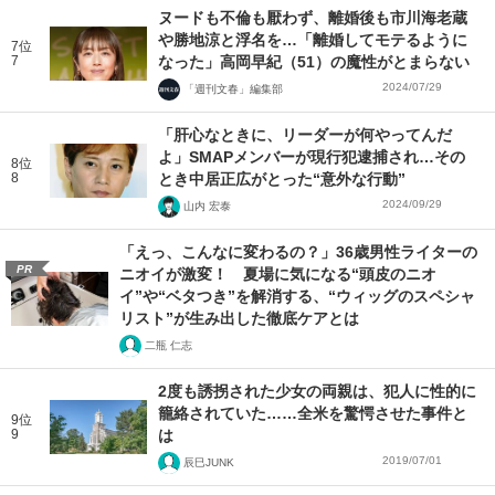
ヌードも不倫も厭わず、離婚後も市川海老蔵
や勝地涼と浮名を…「離婚してモテるように
7位
7
なった」高岡早紀（51）の魔性がとまらない
2024/07/29
「週刊文春」編集部
「肝心なときに、リーダーが何やってんだ
よ」SMAPメンバーが現行犯逮捕され…その
8位
8
とき中居正広がとった“意外な行動”
2024/09/29
山内 宏泰
「えっ、こんなに変わるの？」36歳男性ライターの
PR
ニオイが激変！ 夏場に気になる“頭皮のニオ
イ”や“ベタつき”を解消する、“ウィッグのスペシャ
リスト”が生み出した徹底ケアとは
二瓶 仁志
2度も誘拐された少女の両親は、犯人に性的に
籠絡されていた……全米を驚愕させた事件と
9位
9
は
2019/07/01
辰巳JUNK