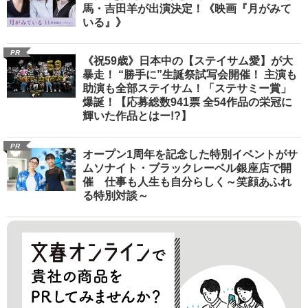
馬・吉田羊が出演決定！《映画『月がみて
いる』》
PR
《祝59歳》日本中の【ステイサム愛】が大
暴走！ “勝手に”生誕祭試写会開催！ 主演も
助演も全部ステイサム！「ステサミー賞」
爆誕！【応募総数941票 全54作品の栄冠に
輝いた作品とはー!?】
PR
オープン1周年を記念した特別イベントがサ
ムソナイト・ブラックレーベル銀座店で開
催 仕事も人生も自分らしく～笑顔あふれ
る特別対談～