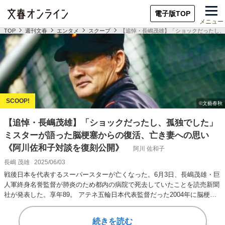
電子版TOP
メニュー
TOP
週刊文春
エンタメ
スクープ
【追悼・長嶋茂雄】「ショックだったし、
【追悼・長嶋茂雄】「ショックだったし、孤独でした」
ミスターが語った脳梗塞からの復活、亡き妻への思い
《阿川佐和子対談を復刻公開》
阿川 佐和子
長嶋 茂雄
2025/06/03
戦後日本を代表するスーパースターが亡くなった。6月3日、長嶋茂雄・巨
人軍終身名誉監督が肺炎のため都内の病院で死去していたことを読売新聞
社が発表した。享年89。 アテネ五輪日本代表監督だった2004年に脳梗塞
を発症し…
続きを読む