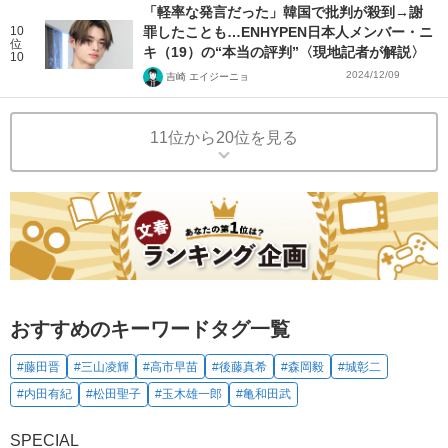
「軽率な発言だった」韓国で批判が殺到→謝
10
罪したことも…ENHYPEN日本人メンバー・ニ
位
キ（19）の“本当の評判”〈現地記者が解説〉
10
2024/12/09
吉崎 エイジーニョ
11位から20位を見る
おすすめのキーワードタグ一覧
#藤田晋
#三山凌輝
#高市早苗
#後藤真希
#森岡毅
#城彰二
#内田有紀
#松田聖子
#玉木雄一郎
#亀和田武
SPECIAL