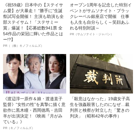
《祝59歳》日本中の【ステイサ
オープン1周年を記念した特別イ
ム愛】が大暴走！ “勝手に”生誕
ベントがサムソナイト・ブラッ
祭試写会開催！ 主演も助演も全
クレーベル銀座店で開催 仕事
部ステイサム！「ステサミー
も人生も自分らしく～笑顔あふ
賞」爆誕！【応募総数941票 全
れる特別対談～
54作品の栄冠に輝いた作品とは
PR（サムソナイト・ジャパン）
ー!?】
PR（（株）キノフィルムズ）
《渡辺淳一原作＆娘・渡邉直子
「殺意はなかった」19歳女子高
監督》“女性の性”を真摯に描く意
生を強姦殺害したのになぜ…裁
欲作に黒木瞳・西岡德馬・吉田
判所と検察が対立した「驚きの
羊が出演決定！《映画『月がみ
判決」（昭和42年の事件）
ている』》
PR（キノフィルムズ）