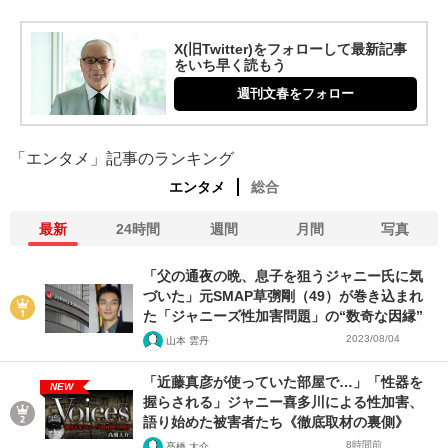
X(旧Twitter)をフォローして最新記事
をいち早く読もう
週刊文春をフォロー
「エンタメ」記事のランキング
エンタメ
総合
最新
24時間
週間
月間
写真
「父の通夜の晩、息子を狙うジャニー氏に気
づいた」元SMAP草彅剛（49）が巻き込まれ
た「ジャニーズ性加害問題」の“数奇な因縁”
2023/08/04
山本 雲丹
「近藤真彦が使っていた部屋で…」「性器を
NEW
握らされる」ジャニー喜多川による性加害、
語り始めた被害者たち《徹底取材の裏側》
8時間前
髙橋 大介