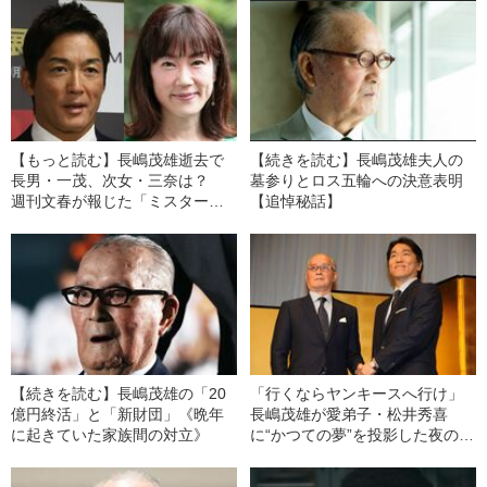
【もっと読む】長嶋茂雄逝去で
【続きを読む】長嶋茂雄夫人の
長男・一茂、次女・三奈は？
墓参りとロス五輪への決意表明
週刊文春が報じた「ミスターと4
【追悼秘話】
人の子供たち」
【続きを読む】長嶋茂雄の「20
「行くならヤンキースへ行け」
億円終活」と「新財団」《晩年
長嶋茂雄が愛弟子・松井秀喜
に起きていた家族間の対立》
に“かつての夢”を投影した夜のこ
と