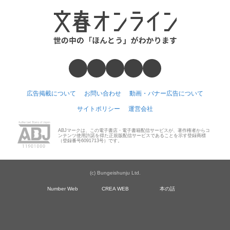
広告掲載について
お問い合わせ
動画・バナー広告について
サイトポリシー
運営会社
ABJマークは、この電子書店・電子書籍配信サービスが、著作権者からコ
ンテンツ使用許諾を得た正規版配信サービスであることを示す登録商標
（登録番号6091713号）です。
(c) Bungeishunju Ltd.
Number Web
CREA WEB
本の話