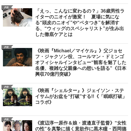
PR
「えっ、こんなに変わるの？」36歳男性ラ
イターのニオイが激変！ 夏場に気にな
る“頭皮のニオイ”や“ベタつき”を解消す
る、“ウィッグのスペシャリスト”が生み出
した徹底ケアとは
PR
《映画『Michael／マイケル』》父ジョセ
フ・ジャクソン役、コールマン・ドミンゴ
オフィシャルインタビュー“観客を魅了した
名優、複雑な父親像への想いを語る”《日本
興収70億円突破》
PR
《映画『シェルター』》ジェイソン・ステ
イサムがお盆を“打破”する!!《「眠眠打破」
コラボ》
PR
《渡辺淳一原作＆娘・渡邉直子監督》“女性
の性”を真摯に描く意欲作に黒木瞳・西岡德