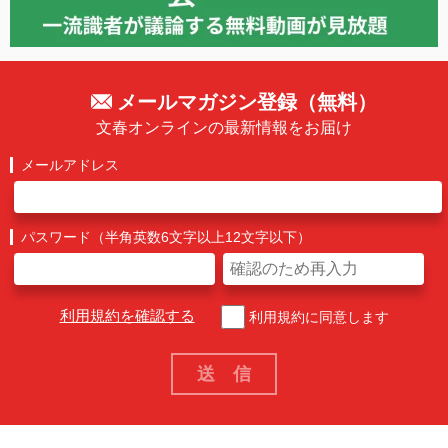
メールマガジン登録（無料）
文春オンラインの最新情報をお届け
メールアドレス
パスワード（半角英数6文字以上12文字以下）
利用規約を確認する
利用規約に同意します