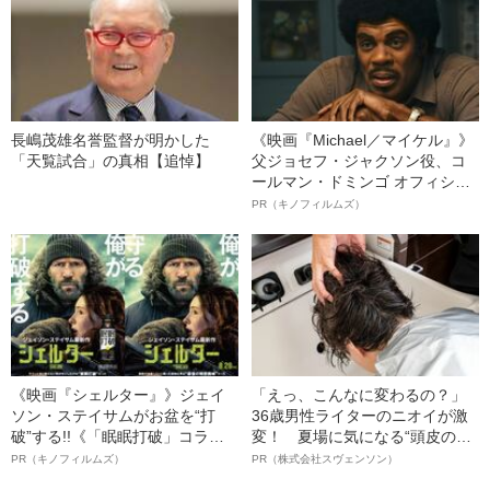
長嶋茂雄名誉監督が明かした
《映画『Michael／マイケル』》
「天覧試合」の真相【追悼】
父ジョセフ・ジャクソン役、コ
ールマン・ドミンゴ オフィシャ
ルインタビュー“観客を魅了した
PR（キノフィルムズ）
名優、複雑な父親像への想いを
語る”《日本興収70億円突破》
《映画『シェルター』》ジェイ
「えっ、こんなに変わるの？」
ソン・ステイサムがお盆を“打
36歳男性ライターのニオイが激
破”する!!《「眠眠打破」コラ
変！ 夏場に気になる“頭皮のニ
ボ》
オイ”や“ベタつき”を解消す
PR（キノフィルムズ）
PR（株式会社スヴェンソン）
る、“ウィッグのスペシャリス