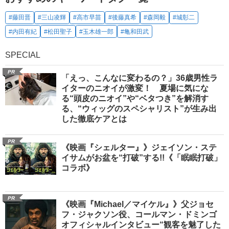
#藤田晋
#三山凌輝
#高市早苗
#後藤真希
#森岡毅
#城彰二
#内田有紀
#松田聖子
#玉木雄一郎
#亀和田武
SPECIAL
PR
「えっ、こんなに変わるの？」36歳男性ラ
イターのニオイが激変！ 夏場に気にな
る“頭皮のニオイ”や“ベタつき”を解消す
る、“ウィッグのスペシャリスト”が生み出
した徹底ケアとは
PR
《映画『シェルター』》ジェイソン・ステ
イサムがお盆を“打破”する!!《「眠眠打破」
コラボ》
PR
《映画『Michael／マイケル』》父ジョセ
フ・ジャクソン役、コールマン・ドミンゴ
オフィシャルインタビュー“観客を魅了した