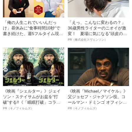
「俺の人生これでいいんだっ
「えっ、こんなに変わるの？」
け」昼休みに“食事時間10秒“で
36歳男性ライターのニオイが激
書き続けた、週5フルタイム現役
変！ 夏場に気になる“頭皮のニ
商社マン作家（33）が伝えたか
オイ”や“ベタつき”を解消す
PR（株式会社スヴェンソン）
ったこと
る、“ウィッグのスペシャリス
ト”が生み出した徹底ケアとは
《映画『シェルター』》ジェイ
《映画『Michael／マイケル』》
ソン・ステイサムがお盆を“打
父ジョセフ・ジャクソン役、コ
破”する!!《「眠眠打破」コラ
ールマン・ドミンゴ オフィシャ
ボ》
ルインタビュー“観客を魅了した
PR（キノフィルムズ）
PR（キノフィルムズ）
名優、複雑な父親像への想いを
語る”《日本興収70億円突破》