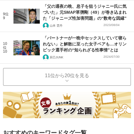
「父の通夜の晩、息子を狙うジャニー氏に気
づいた」元SMAP草彅剛（49）が巻き込まれ
9位
9
た「ジャニーズ性加害問題」の“数奇な因縁”
2023/08/04
山本 雲丹
「パートナーが一晩中セックスしていて寝ら
10
れない」と解散に至った女子ペアも…オリン
位
ピック選手村の“知られざる性事情”とは
10
2024/07/30
辰巳JUNK
11位から20位を見る
おすすめのキーワードタグ一覧