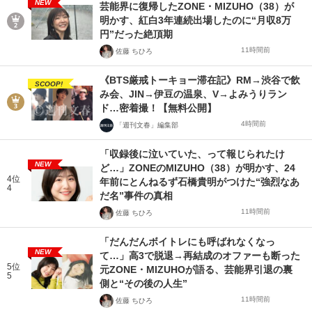
NEW
芸能界に復帰したZONE・MIZUHO（38）が
明かす、紅白3年連続出場したのに“月収8万
円”だった絶頂期
11時間前
佐藤 ちひろ
《BTS厳戒トーキョー滞在記》RM→渋谷で飲
SCOOP!
み会、JIN→伊豆の温泉、V→よみうりラン
ド…密着撮！【無料公開】
4時間前
「週刊文春」編集部
「収録後に泣いていた、って報じられたけ
NEW
ど…」ZONEのMIZUHO（38）が明かす、24
4位
年前にとんねるず石橋貴明がつけた“強烈なあ
4
だ名”事件の真相
11時間前
佐藤 ちひろ
「だんだんボイトレにも呼ばれなくなっ
NEW
て…」高3で脱退→再結成のオファーも断った
5位
元ZONE・MIZUHOが語る、芸能界引退の裏
5
側と“その後の人生”
11時間前
佐藤 ちひろ