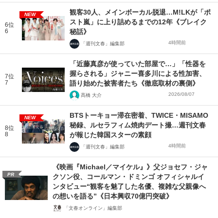
観客30人、メインボーカル脱退…M!LKが「ポ
NEW
スト嵐」に上り詰めるまでの12年《ブレイク
6位
6
秘話》
4時間前
「週刊文春」編集部
「近藤真彦が使っていた部屋で…」「性器を
握らされる」ジャニー喜多川による性加害、
7位
7
語り始めた被害者たち《徹底取材の裏側》
2026/08/07
髙橋 大介
BTSトーキョー滞在密着、TWICE・MISAMO
NEW
秘録、ルセラフィム焼肉デート撮…週刊文春
8位
8
が報じた韓国スターの素顔
4時間前
「週刊文春」編集部
《映画『Michael／マイケル』》父ジョセフ・ジャ
PR
クソン役、コールマン・ドミンゴ オフィシャルイ
ンタビュー“観客を魅了した名優、複雑な父親像へ
の想いを語る”《日本興収70億円突破》
「文春オンライン」編集部