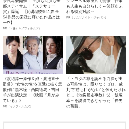
祭試写会開催！ 主演も助演も全
クレーベル銀座店で開催 仕事
部ステイサム！「ステサミー
も人生も自分らしく～笑顔あふ
賞」爆誕！【応募総数941票 全
れる特別対談～
54作品の栄冠に輝いた作品とは
PR（サムソナイト・ジャパン）
ー!?】
PR（（株）キノフィルムズ）
《渡辺淳一原作＆娘・渡邉直子
「トヨタの非を認める判決が出
監督》“女性の性”を真摯に描く意
る可能性は、限りなくゼロ」裁
欲作に黒木瞳・西岡德馬・吉田
判で“勝ち目がない”と伝えたけれ
羊が出演決定！《映画『月がみ
ど…《池袋暴走事故》父・飯塚
ている』》
幸三を説得できなかった「長男
の葛藤」
PR（キノフィルムズ）