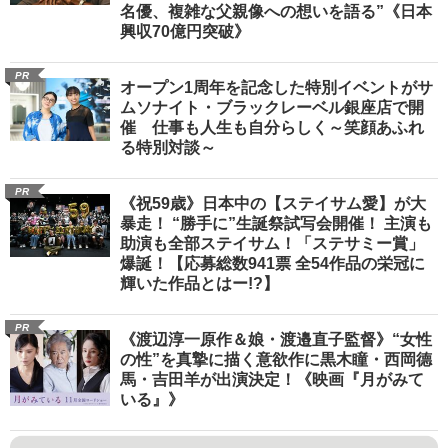
名優、複雑な父親像への想いを語る”《日本
興収70億円突破》
PR
オープン1周年を記念した特別イベントがサ
ムソナイト・ブラックレーベル銀座店で開
催 仕事も人生も自分らしく～笑顔あふれ
る特別対談～
PR
《祝59歳》日本中の【ステイサム愛】が大
暴走！ “勝手に”生誕祭試写会開催！ 主演も
助演も全部ステイサム！「ステサミー賞」
爆誕！【応募総数941票 全54作品の栄冠に
輝いた作品とはー!?】
PR
《渡辺淳一原作＆娘・渡邉直子監督》“女性
の性”を真摯に描く意欲作に黒木瞳・西岡德
馬・吉田羊が出演決定！《映画『月がみて
いる』》