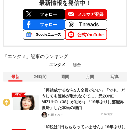
最新情報を発信中！
フォロー
メルマガ登録
フォロー
公式YouTube
Googleニュース
「エンタメ」記事のランキング
エンタメ
総合
最新
24時間
週間
月間
写真
「再結成するなら5人全員がいい」「でも、ど
NEW
うしても連絡が取れなくて…」元ZONE・
MIZUHO（38）が明かす「19年ぶりに芸能界
復帰」した本当の理由
11時間前
佐藤 ちひろ
「印税は1円ももらっていません」19年ぶりに