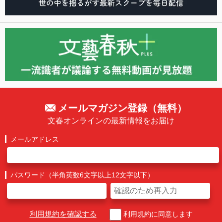
メールマガジン登録（無料）
文春オンラインの最新情報をお届け
メールアドレス
パスワード（半角英数6文字以上12文字以下）
利用規約を確認する
利用規約に同意します