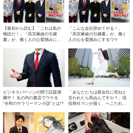
【最初から読む】「これは私の
「こんな会社辞めてやる！」
物語だ！」『高宮麻綾の引継
『高宮麻綾の引継書』が、働く
書』が、働く人の心鷲掴みにす
人の心を鷲掴みにするワケ
るワケ
ビジネスパーソンの間で話題沸
「あなたたちは親会社に死ねと
騰中！ 丸の内の書店でウケる
言われたら死ぬんですか？」現
“令和のサラリーマン小説”とは!?
役商社マンが描く、へこたれぬ3
年目の奮闘