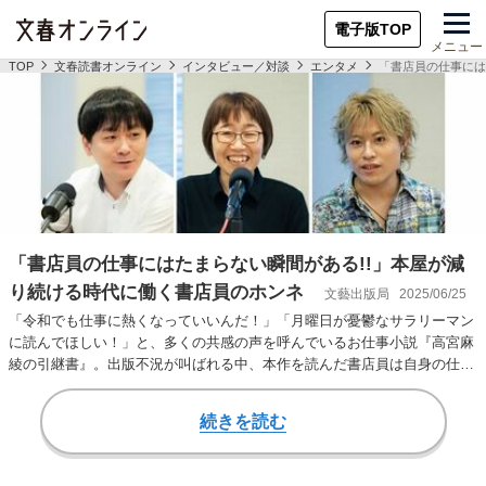
電子版TOP
メニュー
TOP
文春読書オンライン
インタビュー／対談
エンタメ
「書店員の仕事には
「書店員の仕事にはたまらない瞬間がある!!」本屋が減
り続ける時代に働く書店員のホンネ
文藝出版局
2025/06/25
「令和でも仕事に熱くなっていいんだ！」「月曜日が憂鬱なサラリーマン
に読んでほしい！」と、多くの共感の声を呼んでいるお仕事小説『高宮麻
綾の引継書』。出版不況が叫ばれる中、本作を読んだ書店員は自身の仕事
をどう考えるか。前…
続きを読む