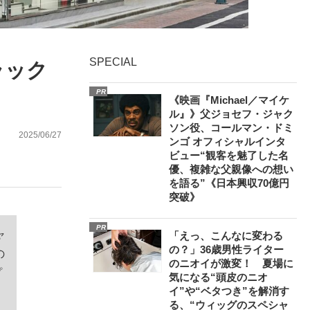
む将棋
SPECIAL
ラック
PR
《映画『Michael／マイケ
ル』》父ジョセフ・ジャク
ソン役、コールマン・ドミ
2025/06/27
ンゴ オフィシャルインタ
ビュー“観客を魅了した名
優、複雑な父親像への想い
を語る”《日本興収70億円
突破》
PR
ャ
「えっ、こんなに変わる
の？」36歳男性ライター
の
のニオイが激変！ 夏場に
プ
気になる“頭皮のニオ
イ”や“ベタつき”を解消す
る、“ウィッグのスペシャ