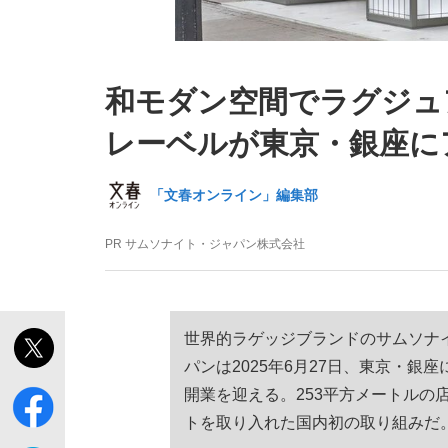
和モダン空間でラグジュ
レーベルが東京・銀座に
私のあのとき、私のいま
「文春オンライン」編集部
PR
サムソナイト・ジャパン株式会社
世界的ラゲッジブランドのサムソナ
パンは2025年6月27日、東京・
開業を迎える。253平方メートル
トを取り入れた国内初の取り組みだ
キングの誕生を、目撃せよ。