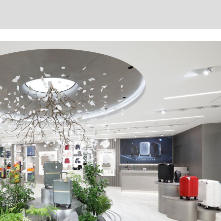
もっと見る
が鹿児島で3月に死去し...
照ノ富士に激怒され...
《BTS厳戒トーキョー滞
もっと見る