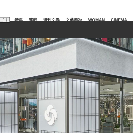
ゴリ
特集
連載
週刊文春
文藝春秋
WOMAN
CINEMA
キーワード入力
ス
エンタメ
ライフ
ビジネス
ーワードタグ一覧
山凌輝
#高市早苗
#後藤真希
#森岡毅
#城彰二
#内田有紀
#亀和田武
大罪』弁護士が明かすトク...
「キオクシアの投資の桁は一つ
日本生まれの