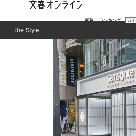
新着
ランキング
カテ
the Style
スクープ
ニュー
おすすめのキ
#藤田晋
#三
#玉木雄一郎
「善か悪かはどちらでもいい」リアル『九条の
終戦から81年