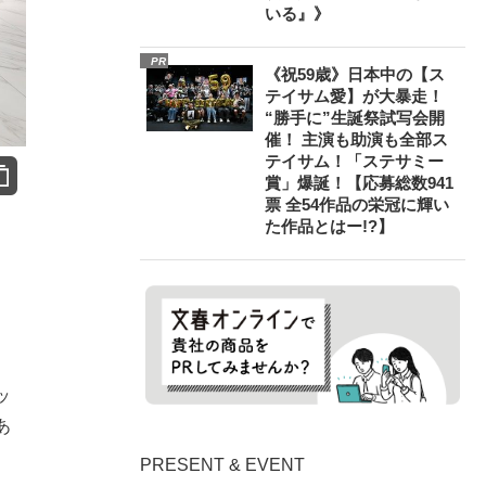
いる』》
PR
《祝59歳》日本中の【ス
テイサム愛】が大暴走！
“勝手に”生誕祭試写会開
催！ 主演も助演も全部ス
テイサム！「ステサミー
賞」爆誕！【応募総数941
票 全54作品の栄冠に輝い
た作品とはー!?】
ッ
あ
PRESENT & EVENT