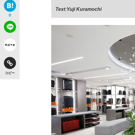
Text:Yuji Kuramochi
0
【独自】昭和の大女優・小川真由美（享年86）
コピー
《VIVANT》頼れる相棒・ドラムが認めた“