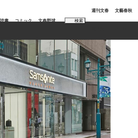
週刊文春
文藝春秋
読書
コミック
文春野球
検索
電子版
PLUS
インタビュー
読書
#松田聖子
多くてもいい」時価総額が一時トヨタ超え...
K-POPアイドルたち