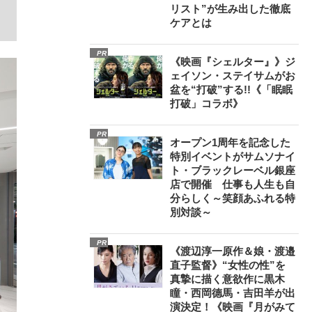
リスト”が生み出した徹底
ケアとは
PR
《映画『シェルター』》ジ
ェイソン・ステイサムがお
盆を“打破”する!!《「眠眠
打破」コラボ》
PR
オープン1周年を記念した
特別イベントがサムソナイ
ト・ブラックレーベル銀座
店で開催 仕事も人生も自
分らしく～笑顔あふれる特
別対談～
PR
《渡辺淳一原作＆娘・渡邉
在記》RM→渋谷で飲み会、JIN→伊豆の...
直子監督》“女性の性”を
真摯に描く意欲作に黒木
瞳・西岡德馬・吉田羊が出
演決定！《映画『月がみて