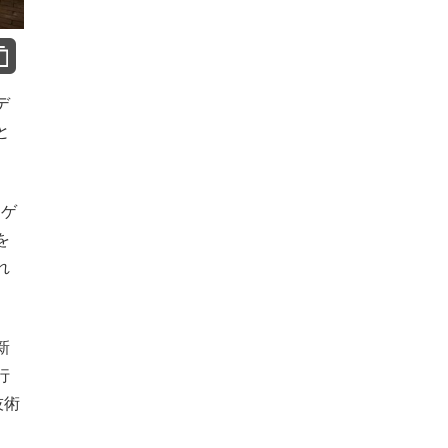
デ
と
ラゲ
を
れ
新
行
技術