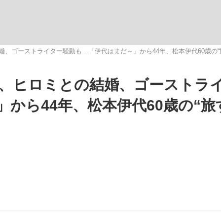
いまさら聞け
結婚、ゴーストライター騒動も…「伊代はまだ～」から44年、松本伊代60歳の“
ー”、ヒロミとの結婚、ゴーストラ
手が証言した“NPB聞...
「クマが悪者扱いされているの
から44年、松本伊代60歳の“旅
もっと見る
カー日本代表・森保一監督...