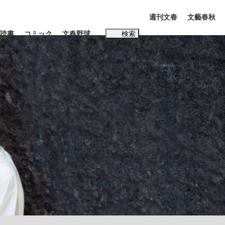
週刊文春
文藝春秋
読書
コミック
文春野球
検索
電子版
PLUS
インタビュー
読書
#玉木雄一郎
む将棋
BC日本代表“敗戦”の真実 選手が明かす...