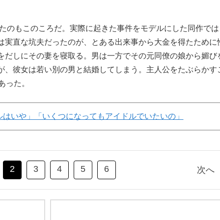
したのもこのころだ。実際に起きた事件をモデルにした同作では
は実直な坑夫だったのが、とある出来事から大金を得たために
をだしにその妻を寝取る。男は一方でその元同僚の娘から媚び
が、彼女は若い別の男と結婚してしまう。主人公をたぶらかす
あった。
ルはいや」「いくつになってもアイドルでいたいの」
2
3
4
5
6
次へ