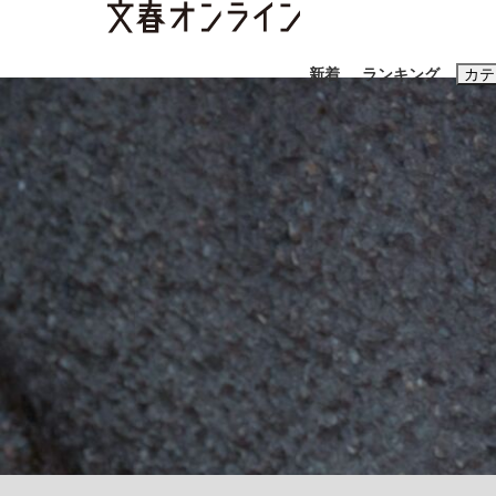
新着
ランキング
カテ
スクープ
ニュー
おすすめのキ
#藤田晋
#三
#亀和田武
#
「90%は失敗する。でも…」本田圭佑が初め
終戦から81年