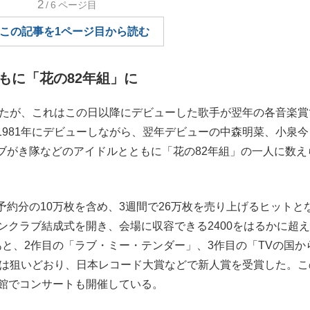
2
/6
ページ目
もっと見る
この記事を1ページ目から読む
もに「花の82年組」に
れたが、これはこの日以降にデビューした歌手が翌年の各音楽賞
981年にデビューしながら、翌年デビューの中森明菜、小泉今
ブがき隊などのアイドルとともに「花の82年組」の一人に数え
約分の10万枚を含め、3週間で26万枚を売り上げるヒットと
ンクラブ結成式を開き、会場に収容できる2400をはるかに超
と、2作目の「ラブ・ミー・テンダー」、3作目の「TVの国か
には狙いどおり、日本レコード大賞などで新人賞を受賞した。こ
道館でコンサートも開催している。