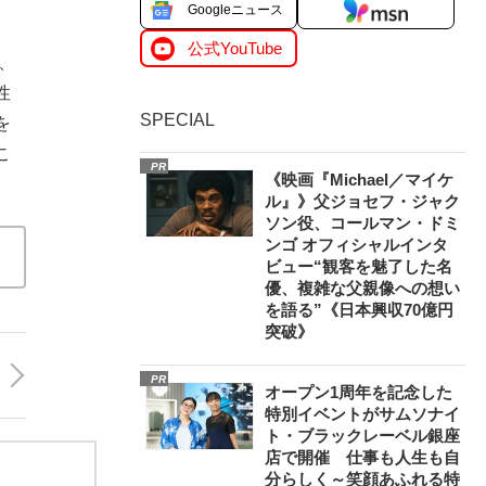
Googleニュース
公式YouTube
、
性
SPECIAL
を
こ
PR
《映画『Michael／マイケ
ル』》父ジョセフ・ジャク
ソン役、コールマン・ドミ
ンゴ オフィシャルインタ
ビュー“観客を魅了した名
優、複雑な父親像への想い
を語る”《日本興収70億円
突破》
PR
オープン1周年を記念した
特別イベントがサムソナイ
ト・ブラックレーベル銀座
店で開催 仕事も人生も自
分らしく～笑顔あふれる特