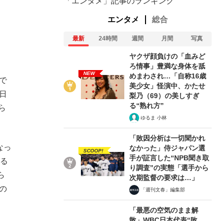
「エンタメ」記事のランキング
エンタメ
総合
最新
24時間
週間
月間
写真
ヤクザ顔負けの「血みど
ろ情事」豊満な身体を舐
NEW
めまわされ…「自称16歳
で
美少女」怪演中、かたせ
日
梨乃（69）の美しすぎ
る“熟れ方”
ら
ゆるま 小林
「敗因分析は一切聞かれ
なっ
なかった」侍ジャパン選
SCOOP!
手が証言した“NPB聞き取
える
り調査”の実態「選手から
ら
次期監督の要求は…」
の
「週刊文春」編集部
「最悪の空気のまま解
散」WBC日本代表“敗