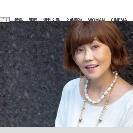
ゴリ
特集
連載
週刊文春
文藝春秋
WOMAN
CINEMA
キーワード入力
ス
エンタメ
ライフ
ビジネス
ーワードタグ一覧
山凌輝
#高市早苗
#森岡毅
#城彰二
#内田有紀
#松田聖子
観る将棋、読
池上彰
て明かした日本代表監督に...
「最悪の空気のまま解散」W