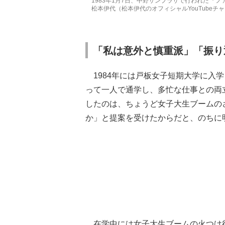
1983年1月7日、中野サンプラザで行われた『
松本伊代（松本伊代のオフィシャルYouTubeチ
「私は意外と慎重派」「振り
1984年には戸板女子短期大学に入
って一人で通学し、多忙な仕事との両
したのは、ちょうど女子大生ブームの
か」と提案を受けたからだと、のちに明か
在学中には女子大生ブームの火つけ役