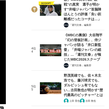
SCOOP!
戦”の真実 選手が明か
す“井端ジャパン”首脳陣
ほんとうの評価「良い距
離感だったコーチは…」
「週刊文春」編集部
《WBCの裏側》大谷翔平
「幻の登板計画」、侍ジ
ャパンが語る「井口新監
4位
督」「井端ジャパンの総
4
括」…「週刊文春」が報
じたWBC2026スクープ
「週刊文春」編集部
野茂英雄でも、佐々木主
浩でも、藤川球児でも、
ダルビッシュ有でもな
5位
5
い…古田敦也が明かす“歴
代最高のピッチャー”とは
上田 晋也
古田 敦也