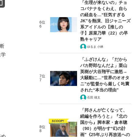
「生理が来ないの」チョ
コバナナをくわえ、自ら
の経血を…“狂気すぎる
JK”を熱演、旧ジャニーズ
6位
6
系アイドルの【推しの
子】原菜乃華（22）の早
熟キャリア
断
ゆるま 小林
進学
「ふざけんな」「だから
バカ野郎なんだよ」栗山
英樹が大谷翔平に激怒→
7位
大騒動に…“世界のオオタ
7
ニ”が監督から厳しく𠮟責
された“本当の理由”
石田 雄太
「邦さんが亡くなって、
続編を作ろうと」『北の
SCOOP!
国から』脚本家・倉本聰
8位
（90）が明かす“幻の計
8
画”《25年ぶり再放送への
務め