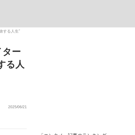
ない資産運用のすべて
旅する人生”
イター
が悲しい」『北の国から』倉本聰氏（91...
する人
2025/06/21