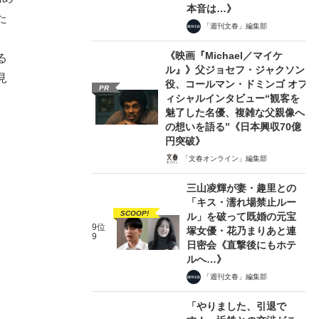
本音は…》
た
「週刊文春」編集部
《映画『Michael／マイケ
る
ル』》父ジョセフ・ジャクソン
見
役、コールマン・ドミンゴ オフ
PR
ィシャルインタビュー“観客を
魅了した名優、複雑な父親像へ
の想いを語る”《日本興収70億
円突破》
「文春オンライン」編集部
三山凌輝が妻・趣里との
「キス・濡れ場禁止ルー
SCOOP!
ル」を破って既婚の元宝
9位
塚女優・花乃まりあと連
9
日密会《直撃後にもホテ
ルへ…》
「週刊文春」編集部
「やりました、引退で