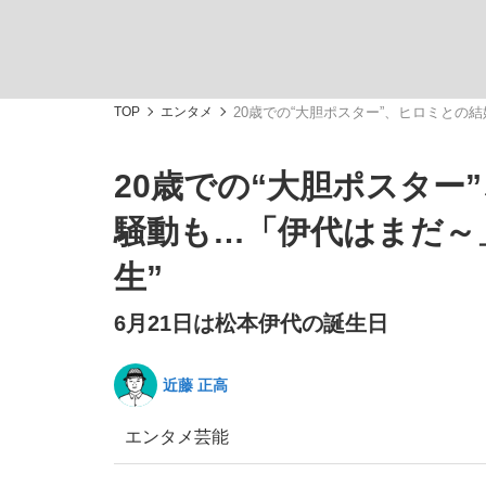
TOP
エンタメ
20歳での“大胆ポスター”、ヒロミとの
20歳での“大胆ポスタ
「敗因分析は一切聞かれなかった」侍ジャパン選
キングの誕生を、目撃せよ。
騒動も…「伊代はまだ～」
生”
6月21日は松本伊代の誕生日
the Style
近藤 正高
エンタメ
芸能
「目標達成できなかったからと言って…」サッ