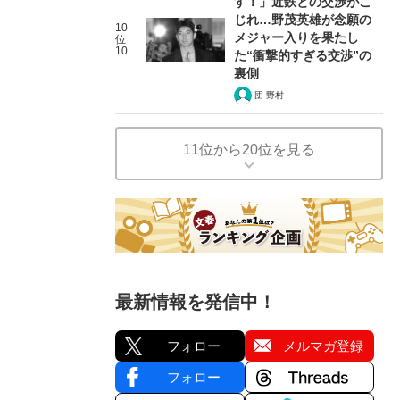
す！」近鉄との交渉がこ
じれ…野茂英雄が念願の
10
メジャー入りを果たし
位
10
た“衝撃的すぎる交渉”の
裏側
団 野村
11位から20位を見る
最新情報を発信中！
フォロー
メルマガ登録
フォロー