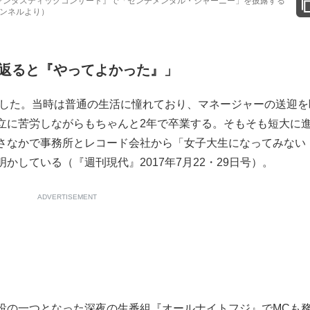
ファンタスティックコンサート』で「センチメンタル・ジャーニー」を披露する
ャンネルより）
返ると『やってよかった』」
学した。当時は普通の生活に憧れており、マネージャーの送迎を
立に苦労しながらもちゃんと2年で卒業する。そもそも短大に
さなかで事務所とレコード会社から「女子大生になってみない
している（『週刊現代』2017年7月22・29日号）。
ADVERTISEMENT
の一つとなった深夜の生番組『オールナイトフジ』でMCも