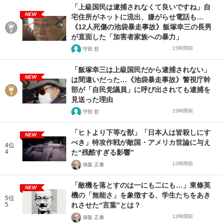
「上級国民は逮捕されなくて良いですね」自
NEW
宅住所がネットに流出、嫌がらせ電話も…
《12人死傷の池袋暴走事故》飯塚幸三の長男
が直面した「加害者家族への暴力」
15時間前
守田 哲
「飯塚幸三は上級国民だから逮捕されない」
NEW
は間違いだった…《池袋暴走事故》警視庁幹
部が「自民党議員」に呼び出されても逮捕を
見送った理由
15時間前
守田 哲
「ヒトより下等な獣」「日本人は皆殺しにす
NEW
べき」特攻作戦が敵国・アメリカ世論に与え
4位
4
た“残酷すぎる影響”
12時間前
保阪 正康
「敵機を落とすのは一にも二にも…」東條英
NEW
機の「無能さ」を象徴する、学生たちをあき
5位
5
れさせた“言葉”とは？
12時間前
保阪 正康