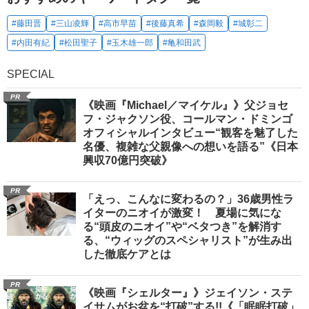
#藤田晋
#三山凌輝
#高市早苗
#後藤真希
#森岡毅
#城彰二
#内田有紀
#松田聖子
#玉木雄一郎
#亀和田武
SPECIAL
PR
《映画『Michael／マイケル』》父ジョセ
フ・ジャクソン役、コールマン・ドミンゴ
オフィシャルインタビュー“観客を魅了した
名優、複雑な父親像への想いを語る”《日本
興収70億円突破》
PR
「えっ、こんなに変わるの？」36歳男性ラ
イターのニオイが激変！ 夏場に気にな
る“頭皮のニオイ”や“ベタつき”を解消す
る、“ウィッグのスペシャリスト”が生み出
した徹底ケアとは
PR
《映画『シェルター』》ジェイソン・ステ
イサムがお盆を“打破”する!!《「眠眠打破」