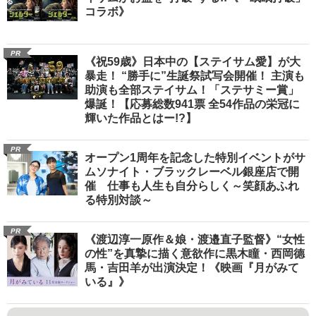
コラボ》
PR
《祝59歳》日本中の【ステイサム愛】が大
暴走！ “勝手に”生誕祭試写会開催！ 主演も
助演も全部ステイサム！「ステサミー賞」
爆誕！【応募総数941票 全54作品の栄冠に
輝いた作品とはー!?】
PR
オープン1周年を記念した特別イベントがサ
ムソナイト・ブラックレーベル銀座店で開
催 仕事も人生も自分らしく～笑顔あふれ
る特別対談～
PR
《渡辺淳一原作＆娘・渡邉直子監督》“女性
の性”を真摯に描く意欲作に黒木瞳・西岡德
馬・吉田羊が出演決定！《映画『月がみて
いる』》