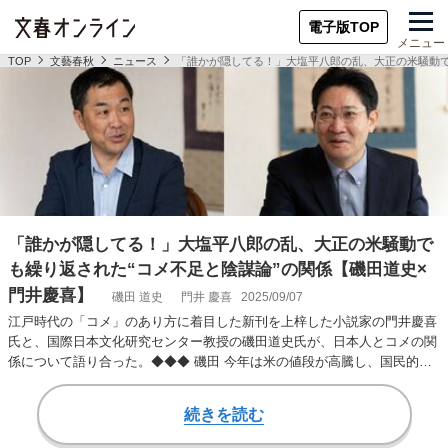
電子版TOP
メニュー
TOP
文藝春秋
ニュース
「誰かが隠してる！」大塩平八郎の乱、大正の米騒動で
「誰かが隠してる！」大塩平八郎の乱、大正の米騒動で
も繰り返された“コメ不足と陰謀論”の関係【磯田道史×
門井慶喜】
磯田 道史
門井 慶喜
2025/09/07
江戸時代の「コメ」のあり方に着目した新刊を上梓した小説家の門井慶喜
氏と、国際日本文化研究センター教授の磯田道史氏が、日本人とコメの関
係について語り合った。◆◆◆ 磯田 今年は米の値段が高騰し、国民的な
問題になっていま…
続きを読む