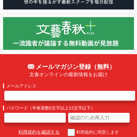
メールマガジン登録（無料）
文春オンラインの最新情報をお届け
メールアドレス
パスワード（半角英数6文字以上12文字以下）
利用規約を確認する
利用規約に同意します