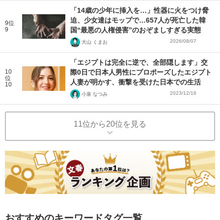
「14歳の少年に挿入を…」性器に火をつけ脅
迫、少女達はモップで…657人が死亡した韓
9位
9
国“最悪の人権侵害”のおぞましすぎる実態
2026/08/07
大山 くまお
「エジプトは完全に逆で、全部隠します」交
10
際0日で日本人男性にプロポーズしたエジプト
位
人妻が明かす、衝撃を受けた日本での生活
10
2023/12/16
小泉 なつみ
11位から20位を見る
おすすめのキーワードタグ一覧