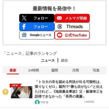
最新情報を発信中！
フォロー
メルマガ登録
フォロー
公式YouTube
Googleニュース
「ニュース」記事のランキング
ニュース
総合
最新
24時間
週間
月間
写真
「トヨタの非を認める判決が出る可能性は、
NEW
限りなくゼロ」裁判で“勝ち目がない”と伝え
たけれど…《池袋暴走事故》父・飯塚幸三を
説得できなかった「長男の葛藤」
15時間前
守田 哲