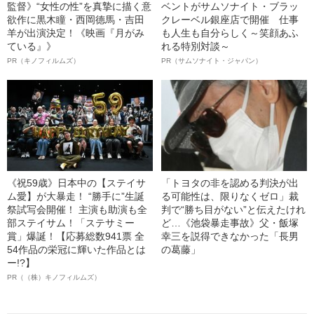
監督》“女性の性”を真摯に描く意
ベントがサムソナイト・ブラッ
欲作に黒木瞳・西岡德馬・吉田
クレーベル銀座店で開催 仕事
羊が出演決定！《映画『月がみ
も人生も自分らしく～笑顔あふ
ている』》
れる特別対談～
PR（キノフィルムズ）
PR（サムソナイト・ジャパン）
《祝59歳》日本中の【ステイサ
「トヨタの非を認める判決が出
ム愛】が大暴走！ “勝手に”生誕
る可能性は、限りなくゼロ」裁
祭試写会開催！ 主演も助演も全
判で“勝ち目がない”と伝えたけれ
部ステイサム！「ステサミー
ど…《池袋暴走事故》父・飯塚
賞」爆誕！【応募総数941票 全
幸三を説得できなかった「長男
54作品の栄冠に輝いた作品とは
の葛藤」
ー!?】
PR（（株）キノフィルムズ）