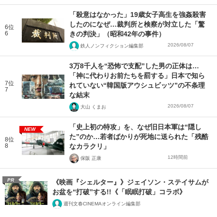
「殺意はなかった」19歳女子高生を強姦殺害
したのになぜ…裁判所と検察が対立した「驚
6位
6
きの判決」（昭和42年の事件）
2026/08/07
鉄人ノンフィクション編集部
3万8千人を“恐怖で支配”した男の正体は…
「神に代わりお前たちを罰する」日本で知ら
7位
れていない“韓国版アウシュビッツ”の不条理
7
な結末
2026/08/07
大山 くまお
「史上初の特攻」を、なぜ旧日本軍は“隠し
NEW
た”のか…若者ばかりが死地に送られた「残酷
8位
8
なカラクリ」
12時間前
保阪 正康
PR
《映画『シェルター』》ジェイソン・ステイサムが
お盆を“打破”する!!《「眠眠打破」コラボ》
週刊文春CINEMAオンライン編集部