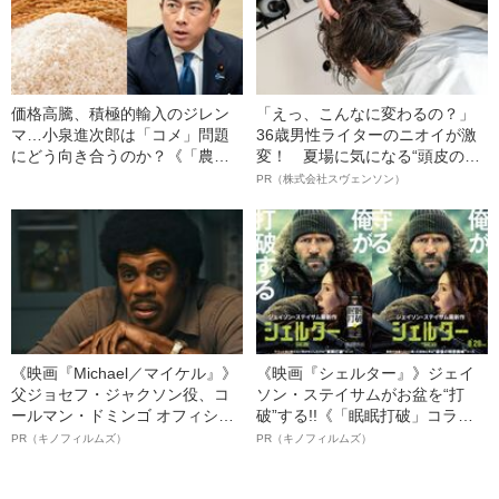
価格高騰、積極的輸入のジレン
「えっ、こんなに変わるの？」
マ…小泉進次郎は「コメ」問題
36歳男性ライターのニオイが激
にどう向き合うのか？《「農家
変！ 夏場に気になる“頭皮のニ
の敵」というレッテルも》
オイ”や“ベタつき”を解消す
PR（株式会社スヴェンソン）
る、“ウィッグのスペシャリス
ト”が生み出した徹底ケアとは
《映画『Michael／マイケル』》
《映画『シェルター』》ジェイ
父ジョセフ・ジャクソン役、コ
ソン・ステイサムがお盆を“打
ールマン・ドミンゴ オフィシャ
破”する!!《「眠眠打破」コラ
ルインタビュー“観客を魅了した
ボ》
PR（キノフィルムズ）
PR（キノフィルムズ）
名優、複雑な父親像への想いを
語る”《日本興収70億円突破》