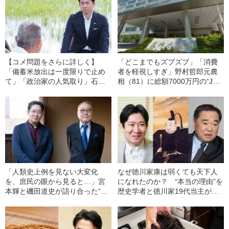
【コメ問題をさらに詳しく】
「どこまでもズブズブ」「消費
「備蓄米放出は一度限りで止め
者を軽視しすぎ」野村哲郎元農
て」「政治家の人気取り」石破
相（81）に総額7000万円の“JA
首相＆進次郎農水相に“安心でき
マネー”献金、28人天下りも…JA
ない”コメ農家の本音を訊いて歩
と農水族“癒着報道”に怒りの声
いた
「人類史上例を見ない大変化
なぜ徳川家康は弱くても天下人
を、庶民の眼から見ると…」宮
になれたのか？ “本当の理由”を
本輝と磯田道史が語り合った“幕
歴史学者と徳川家19代当主が暴
末・明治”という時代《初の歴史
く
小説に挑戦》