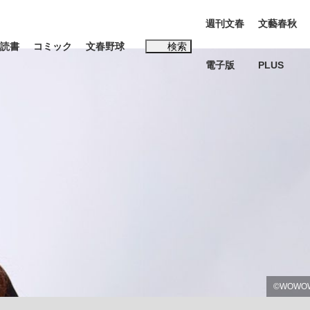
週刊文春
文藝春秋
読書
コミック
文春野球
検索
電子版
PLUS
インタビュー
読書
#松田聖子
本田圭佑が初めて明かした日本代表監督に...
年