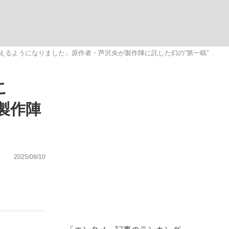
む将棋
えるようになりました」原作者・芦沢央が製作陣に託した幻の“第一稿”
こ
った」侍ジャパン選手が証言した“NPB聞...
製作陣
2025/09/10