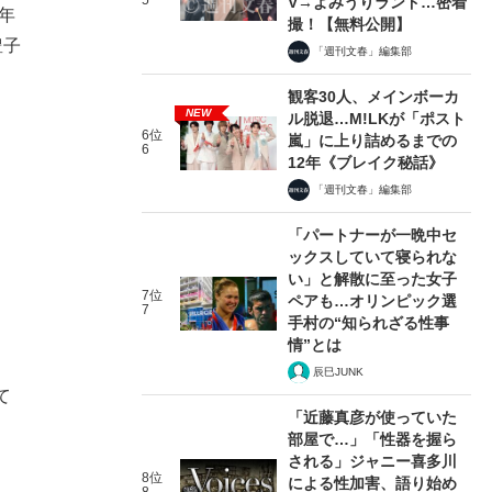
5
V→よみうりランド…密着
年
撮！【無料公開】
豊子
「週刊文春」編集部
観客30人、メインボーカ
NEW
ル脱退…M!LKが「ポスト
6位
嵐」に上り詰めるまでの
6
12年《ブレイク秘話》
「週刊文春」編集部
「パートナーが一晩中セ
ックスしていて寝られな
い」と解散に至った女子
7位
ペアも…オリンピック選
7
手村の“知られざる性事
情”とは
辰巳JUNK
て
「近藤真彦が使っていた
部屋で…」「性器を握ら
される」ジャニー喜多川
8位
による性加害、語り始め