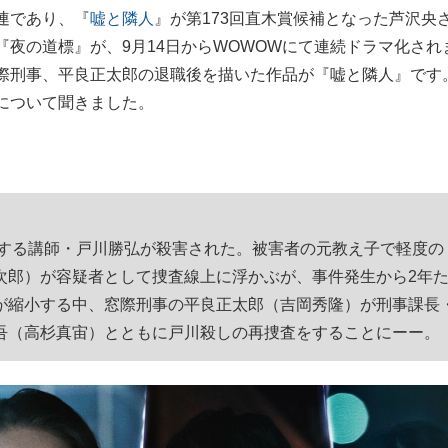
連であり、『
嘘と隣人
』が第173回直木賞候補となった芦沢央
もっと見る
もっと見る
夜の道標』が、9月14日からWOWOWにて連続ドラマ化され
際刑事、平良正太郎の退職後を描いた作品が『嘘と隣人』です
について聞きました。
営する講師・戸川勝弘が殺害された。被害者の元教え子で軽度の
次郎）が容疑者として捜査線上に浮かぶが、事件発生から2年
が縮小する中、窓際刑事の平良正太郎（吉岡秀隆）が刑事課長
吾（高杉真宙）とともに戸川殺しの再捜査をすることにーー。