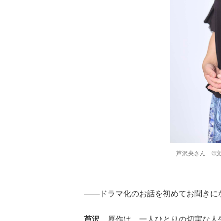
芦沢央さん ©
――ドラマ化のお話を初めてお聞きに
芦沢
原作は、一人ひとりの切実な人