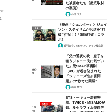
8
た被害者たち《徹底取材
の裏側》
マ
髙橋 大介
て
《映画『シェルター』》ジェイ
PR
ソン・ステイサムがお盆を“打
破”する!!《「眠眠打破」コラ
ボ》
週刊文春CINEMAオンライン編集部
「父の通夜の晩、息子を
狙うジャニー氏に気づい
た」元SMAP草彅剛
9位
（49）が巻き込まれた
9
「ジャニーズ性加害問
題」の“数奇な因縁”
山本 雲丹
BTSトーキョー滞在密
着、TWICE・MISAMO秘
NEW
10
録、ルセラフィム焼肉デ
位