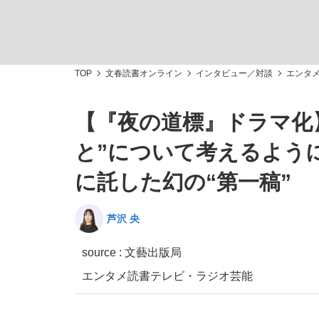
TOP
文春読書オンライン
インタビュー／対談
エンタ
【『夜の道標』ドラマ化
「最悪の空気のまま解散」WBC日本代表“敗戦
私のあのとき、私のいま
と”について考えるよう
に託した幻の“第一稿”
芦沢 央
source : 文藝出版局
エンタメ
読書
テレビ・ラジオ
芸能
「クマが悪者扱いされているのが悲しい」『北
キングの誕生を、目撃せよ。