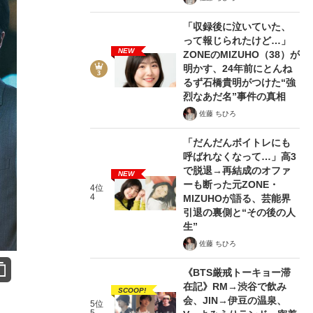
「収録後に泣いていた、
って報じられたけど…」
NEW
ZONEのMIZUHO（38）が
明かす、24年前にとんね
るず石橋貴明がつけた“強
烈なあだ名”事件の真相
佐藤 ちひろ
「だんだんボイトレにも
呼ばれなくなって…」高3
で脱退→再結成のオファ
NEW
ーも断った元ZONE・
4位
4
MIZUHOが語る、芸能界
引退の裏側と“その後の人
生”
佐藤 ちひろ
《BTS厳戒トーキョー滞
在記》RM→渋谷で飲み
SCOOP!
会、JIN→伊豆の温泉、
5位