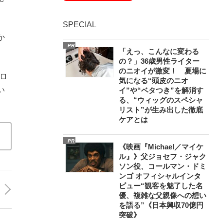
SPECIAL
か
PR
「えっ、こんなに変わる
の？」36歳男性ライター
のニオイが激変！ 夏場に
ロ
気になる“頭皮のニオ
い
イ”や“ベタつき”を解消す
る、“ウィッグのスペシャ
リスト”が生み出した徹底
ケアとは
PR
《映画『Michael／マイケ
ル』》父ジョセフ・ジャク
ソン役、コールマン・ドミ
ンゴ オフィシャルインタ
ビュー“観客を魅了した名
優、複雑な父親像への想い
を語る”《日本興収70億円
突破》