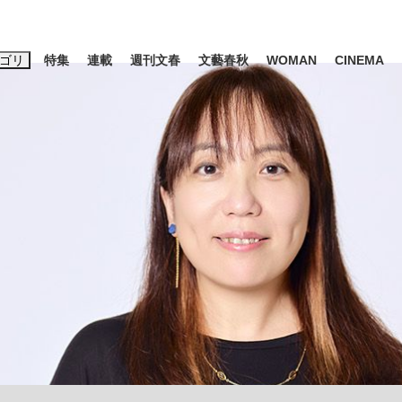
ゴリ
特集
連載
週刊文春
文藝春秋
WOMAN
CINEMA
キーワード入力
ス
エンタメ
ライフ
ビジネス
ーワードタグ一覧
山凌輝
#高市早苗
#後藤真希
#森岡毅
#城彰二
#内田有紀
#亀和田武
み会、JIN→伊豆の...
「90%は失敗する。でも…」
終戦から81