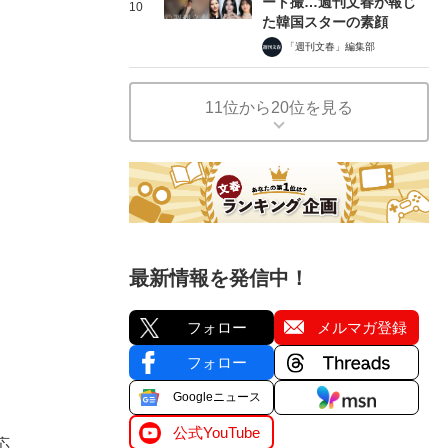
ート撮…週刊文春が報じ
10
た韓国スターの素顔
「週刊文春」編集部
11位から20位を見る
最新情報を発信中！
フォロー
メルマガ登録
フォロー
Googleニュース
公式YouTube
応