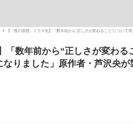
観る将棋、読
メ
【『夜の道標』ドラマ化】「数年前から“正しさが変わること”について考
】「数年前から“正しさが変わる
”の真実 選手が明かす...
「敗因分析は一切聞かれなか
になりました」原作者・芦沢央が
の国から』倉本聰氏（91...