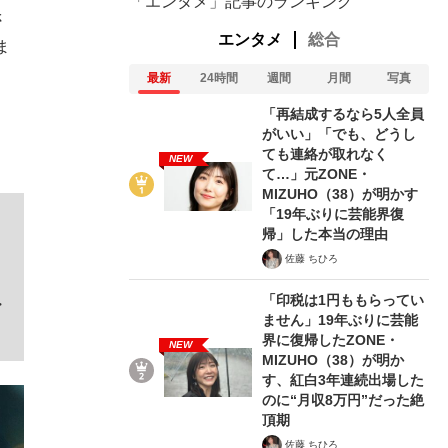
「エンタメ」記事のランキング
さ
エンタメ
総合
ま
。
最新
24時間
週間
月間
写真
「再結成するなら5人全員
がいい」「でも、どうし
ても連絡が取れなく
NEW
て…」元ZONE・
MIZUHO（38）が明かす
「19年ぶりに芸能界復
帰」した本当の理由
佐藤 ちひろ
た
「印税は1円ももらってい
・
ません」19年ぶりに芸能
界に復帰したZONE・
NEW
MIZUHO（38）が明か
す、紅白3年連続出場した
のに“月収8万円”だった絶
頂期
佐藤 ちひろ