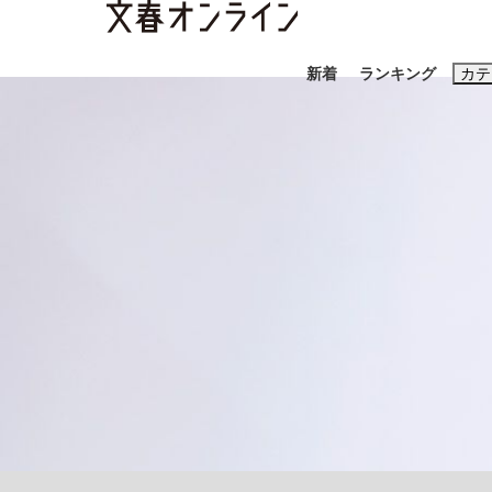
新着
ランキング
カテ
スクープ
ニュー
おすすめのキ
#藤田晋
#三
#玉木雄一郎
《BTS厳戒トーキョー滞在記》RM→渋谷で飲
日本生まれのK-POPアイドルたち