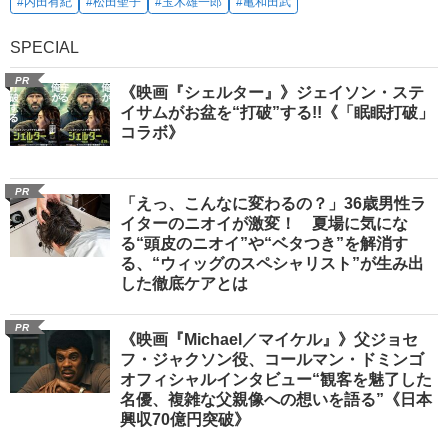
#内田有紀
#松田聖子
#玉木雄一郎
#亀和田武
SPECIAL
PR
《映画『シェルター』》ジェイソン・ステ
イサムがお盆を“打破”する!!《「眠眠打破」
コラボ》
PR
「えっ、こんなに変わるの？」36歳男性ラ
イターのニオイが激変！ 夏場に気にな
る“頭皮のニオイ”や“ベタつき”を解消す
る、“ウィッグのスペシャリスト”が生み出
した徹底ケアとは
PR
《映画『Michael／マイケル』》父ジョセ
フ・ジャクソン役、コールマン・ドミンゴ
オフィシャルインタビュー“観客を魅了した
名優、複雑な父親像への想いを語る”《日本
興収70億円突破》