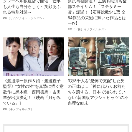
クレーベル銀座店で開催 仕事
祭試写会開催！ 主演も助演も全
も人生も自分らしく～笑顔あふ
部ステイサム！「ステサミー
れる特別対談～
賞」爆誕！【応募総数941票 全
54作品の栄冠に輝いた作品とは
PR（サムソナイト・ジャパン）
ー!?】
PR（（株）キノフィルムズ）
《渡辺淳一原作＆娘・渡邉直子
3万8千人を“恐怖で支配”した男
監督》“女性の性”を真摯に描く意
の正体は…「神に代わりお前た
欲作に黒木瞳・西岡德馬・吉田
ちを罰する」日本で知られてい
羊が出演決定！《映画『月がみ
ない“韓国版アウシュビッツ”の不
ている』》
条理な結末
PR（キノフィルムズ）