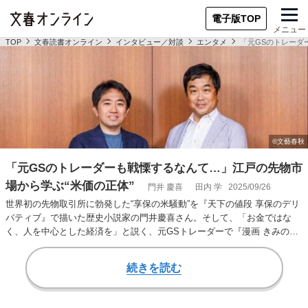
電子版TOP
メニュー
TOP
文春読書オンライン
インタビュー／対談
エンタメ
「元GSのトレーダ
「元GSのトレーダーも戦慄するなんて…」江戸の先物市
場から学ぶ“米価の正体”
門井 慶喜
田内 学
2025/09/26
世界初の先物取引所に勃発した“享保の米騒動”を『天下の値段 享保のデリ
バティブ』で描いた歴史小説家の門井慶喜さん。そして、「お金ではな
く、人を中心とした経済を」と説く、元GSトレーダーで『漫画 きみのお
金は誰のため…
続きを読む