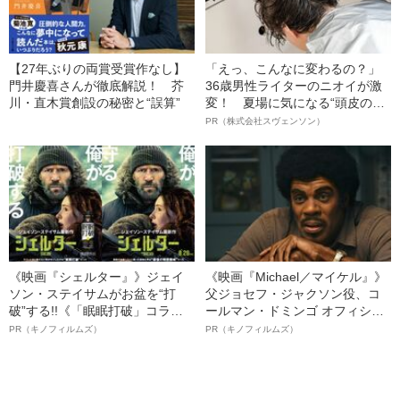
【27年ぶりの両賞受賞作なし】
「えっ、こんなに変わるの？」
門井慶喜さんが徹底解説！ 芥
36歳男性ライターのニオイが激
川・直木賞創設の秘密と“誤算”
変！ 夏場に気になる“頭皮のニ
オイ”や“ベタつき”を解消す
PR（株式会社スヴェンソン）
る、“ウィッグのスペシャリス
ト”が生み出した徹底ケアとは
《映画『シェルター』》ジェイ
《映画『Michael／マイケル』》
ソン・ステイサムがお盆を“打
父ジョセフ・ジャクソン役、コ
破”する!!《「眠眠打破」コラ
ールマン・ドミンゴ オフィシャ
ボ》
ルインタビュー“観客を魅了した
PR（キノフィルムズ）
PR（キノフィルムズ）
名優、複雑な父親像への想いを
語る”《日本興収70億円突破》