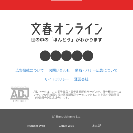
広告掲載について
お問い合わせ
動画・バナー広告について
サイトポリシー
運営会社
ABJマークは、この電子書店・電子書籍配信サービスが、著作権者からコ
ンテンツ使用許諾を得た正規版配信サービスであることを示す登録商標
（登録番号6091713号）です。
(c) Bungeishunju Ltd.
Number Web
CREA WEB
本の話