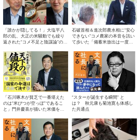
「誰かが隠してる！」大塩平八
石破首相＆進次郎農水相に“安心
郎の乱、大正の米騒動でも繰り
できない”コメ農家の本音を訊い
返された“コメ不足と陰謀論”の関
て歩いた「備蓄米放出は一度限
係【磯田道史×門井慶喜】
りで止めて」「政治家の人気取
り」
「石川啄木が貧乏で一番堪えた
“スターが誕生する瞬間” と
のは“米びつが空っぽ”であるこ
は？ 秋元康も菊池寛も体感し
と」門井慶喜が描いた米価をめ
た共通点
ぐる大坂商人と幕府の攻防