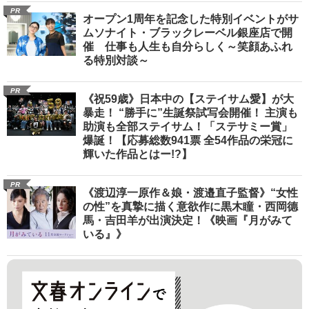
PR
オープン1周年を記念した特別イベントがサ
ムソナイト・ブラックレーベル銀座店で開
催 仕事も人生も自分らしく～笑顔あふれ
る特別対談～
PR
《祝59歳》日本中の【ステイサム愛】が大
暴走！ “勝手に”生誕祭試写会開催！ 主演も
助演も全部ステイサム！「ステサミー賞」
爆誕！【応募総数941票 全54作品の栄冠に
輝いた作品とはー!?】
PR
《渡辺淳一原作＆娘・渡邉直子監督》“女性
の性”を真摯に描く意欲作に黒木瞳・西岡德
馬・吉田羊が出演決定！《映画『月がみて
いる』》