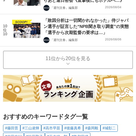
りあと連日密会《直撃後にもホテルへ…》
2026/08/04
「週刊文春」編集部
「敗因分析は一切聞かれなかった」侍ジャパ
SCOOP!
10
ン選手が証言した“NPB聞き取り調査”の実態
位
「選手から次期監督の要求は…」
10
2026/08/06
「週刊文春」編集部
11位から20位を見る
おすすめのキーワードタグ一覧
#藤田晋
#三山凌輝
#高市早苗
#後藤真希
#森岡毅
#城彰二