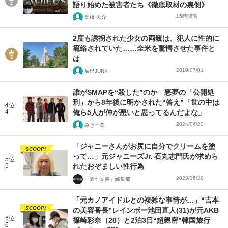
語り始めた被害者たち《徹底取材の裏側》
15時間前
髙橋 大介
2度も誘拐された少女の両親は、犯人に性的に
籠絡されていた……全米を驚愕させた事件と
は
2019/07/01
辰巳JUNK
誰がSMAPを“殺した”のか 悪夢の「公開処
刑」から8年後に明かされた“答え”「世の中は
4位
4
俺ら5人が仲が悪いと思ってるんだよな」
2024/04/20
みきーる
「ジャニーさんがお尻に自分でクリームを塗
SCOOP!
って…」元ジャニーズJr. 石丸志門氏が求めら
5位
5
れたおぞましい性行為
2023/06/28
「週刊文春」編集部
「元カノアイドルとの複雑な事情が…」“吉本
SCOOP!
の美容番長”レインボー池田直人(31)が元AKB
6位
篠崎彩奈（28）と2泊3日“超親密”韓国旅行
6