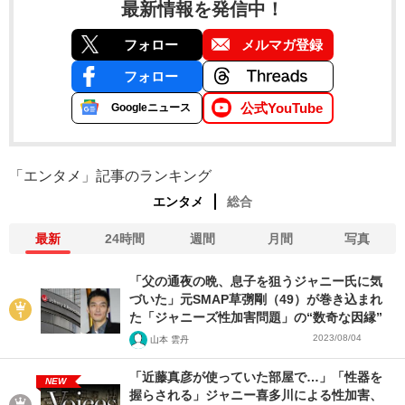
最新情報を発信中！
フォロー
メルマガ登録
フォロー
公式YouTube
Googleニュース
「エンタメ」記事のランキング
エンタメ
総合
最新
24時間
週間
月間
写真
「父の通夜の晩、息子を狙うジャニー氏に気
づいた」元SMAP草彅剛（49）が巻き込まれ
た「ジャニーズ性加害問題」の“数奇な因縁”
2023/08/04
山本 雲丹
「近藤真彦が使っていた部屋で…」「性器を
NEW
握らされる」ジャニー喜多川による性加害、