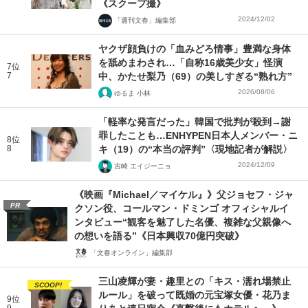
《スクープ撮》
2024/12/02
「週刊文春」編集部
ヤクザ顔負けの「血みどろ情事」豊満な身体
を舐めまわされ…「自称16歳美少女」怪演
7位
7
中、かたせ梨乃（69）の美しすぎる“熟れ方”
2026/08/06
ゆるま 小林
「軽率な発言だった」韓国で批判が殺到→謝
罪したことも…ENHYPEN日本人メンバー・ニ
8位
8
キ（19）の“本当の評判”〈現地記者が解説〉
2024/12/09
吉崎 エイジーニョ
《映画『Michael／マイケル』》父ジョセフ・ジャ
PR
クソン役、コールマン・ドミンゴ オフィシャルイ
ンタビュー“観客を魅了した名優、複雑な父親像へ
の想いを語る”《日本興収70億円突破》
「文春オンライン」編集部
三山凌輝が妻・趣里との「キス・濡れ場禁止
SCOOP!
ルール」を破って既婚の元宝塚女優・花乃ま
9位
9