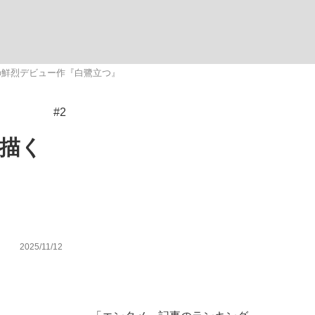
ない資産運用のすべて
の鮮烈デビュー作『白鷺立つ』
#2
が悲しい」『北の国から』倉本聰氏（91...
描く
2025/11/12