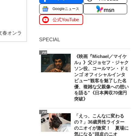
Googleニュース
公式YouTube
文春オンラ
SPECIAL
PR
《映画『Michael／マイケ
ル』》父ジョセフ・ジャク
ソン役、コールマン・ドミ
ンゴ オフィシャルインタ
ビュー“観客を魅了した名
優、複雑な父親像への想い
を語る”《日本興収70億円
突破》
PR
「えっ、こんなに変わる
の？」36歳男性ライター
のニオイが激変！ 夏場に
気になる“頭皮のニオ