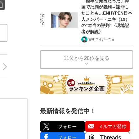
「軽率な発言だった」韓
国で批判が殺到→謝罪し
たことも…ENHYPEN日本
10
人メンバー・ニキ（19）
位
10
の“本当の評判”〈現地記
者が解説〉
吉崎 エイジーニョ
11位から20位を見る
最新情報を発信中！
フォロー
メルマガ登録
フォロー