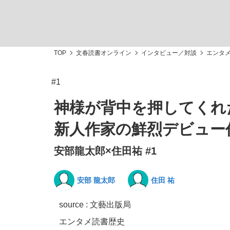
TOP
文春読書オンライン
インタビュー／対談
エンタ
#1
「敗因分析は一切聞かれなかった」侍ジャパン選
キングの誕生を、目撃せよ。
神様が背中を押してくれ
新人作家の鮮烈デビュー
安部龍太郎×住田祐 #1
the Style
安部 龍太郎
住田 祐
source : 文藝出版局
「目標達成できなかったからと言って…」サッ
エンタメ
読書
歴史