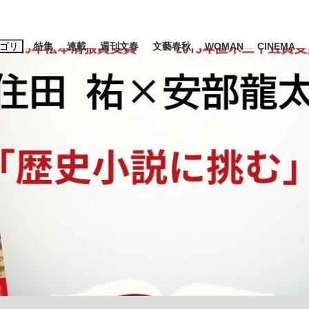
ゴリ
特集
連載
週刊文春
文藝春秋
WOMAN
CINEMA
キーワード入力
ス
エンタメ
ライフ
ビジネス
ーワードタグ一覧
山凌輝
#高市早苗
#後藤真希
#森岡毅
#城彰二
#内田有紀
観る将棋、読
#亀和田武
て明かした日本代表監督に...
「最悪の空気のまま解散」W