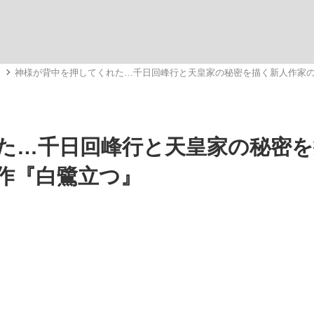
いまさら聞け
メ
神様が背中を押してくれた…千日回峰行と天皇家の秘密を描く新人作家
手が証言した“NPB聞...
「クマが悪者扱いされているの
た…千日回峰行と天皇家の秘密を
作『白鷺立つ』
もっと見る
カー日本代表・森保一監督...