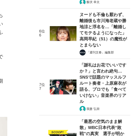
飯伏 幸太
ヌードも不倫も厭わず、
ち
離婚後も市川海老蔵や勝
い
地涼と浮名を…「離婚し
6位
ふ
てモテるようになった」
6
高岡早紀（51）の魔性が
とまらない
「週刊文春」編集部
で
「謝礼はお花でいいです
か？」と言われ絶句…
SNSで話題のマッスルフ
期
ルート奏者・上原麻衣が
7位
7
語る、プロでも「食べて
いけない」音楽界のリア
ル
我妻 弘崇
「最悪の空気のまま解
散」WBC日本代表“敗
SCOOP!
戦”の真実 選手が明か