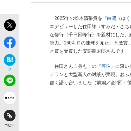
2025年の松本清張賞を
『白鷺（はく
本デビューした住田祐（すみだ・さち
な修行〈千日回峰行〉を題材にした、
筆力。160キロの速球を見た」と激賞し
木賞を受賞した安部龍太郎さんです。
住田さん自身もこの
『等伯』
に深い
0
テランと大型新人の対談が実現。おふ
熱く語り合いました（前編／全2回・
コピー