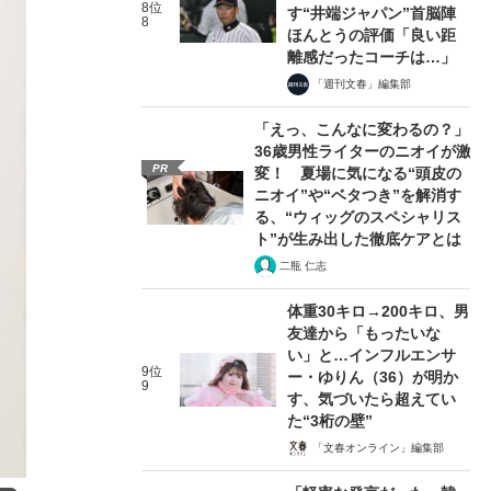
8位
す“井端ジャパン”首脳陣
8
ほんとうの評価「良い距
離感だったコーチは…」
「週刊文春」編集部
「えっ、こんなに変わるの？」
36歳男性ライターのニオイが激
PR
変！ 夏場に気になる“頭皮の
ニオイ”や“ベタつき”を解消す
る、“ウィッグのスペシャリス
ト”が生み出した徹底ケアとは
二瓶 仁志
体重30キロ→200キロ、男
友達から「もったいな
い」と…インフルエンサ
9位
ー・ゆりん（36）が明か
9
す、気づいたら超えてい
た“3桁の壁”
「文春オンライン」編集部