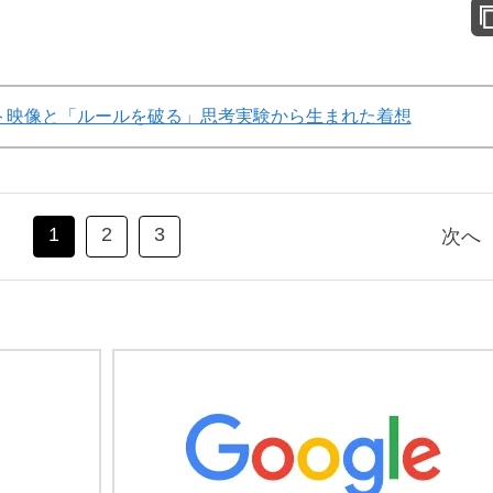
ト映像と「ルールを破る」思考実験から生まれた着想
1
2
3
次へ