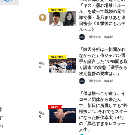
「キス・濡れ場禁止ルー
SCOOP!
ル」を破って既婚の元宝
塚女優・花乃まりあと連
日密会《直撃後にもホテ
ルへ…》
「週刊文春」編集部
「敗因分析は一切聞かれ
なかった」侍ジャパン選
SCOOP!
手が証言した“NPB聞き取
4位
4
り調査”の実態「選手から
次期監督の要求は…」
「週刊文春」編集部
「僕は根っこが違う。イ
ロモノ団体から来たん
で」新日に所属しても“外
NEW
よ
様扱い”…それでもスター
5位
5
す
になった飯伏幸太（44）
の「異色すぎるレスラー
の
人生」