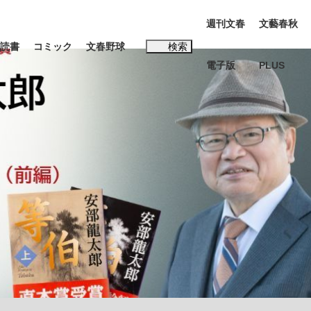
週刊文春
文藝春秋
読書
コミック
文春野球
検索
電子版
PLUS
インタビュー
読書
#松田聖子
む将棋
BC日本代表“敗戦”の真実 選手が明かす...