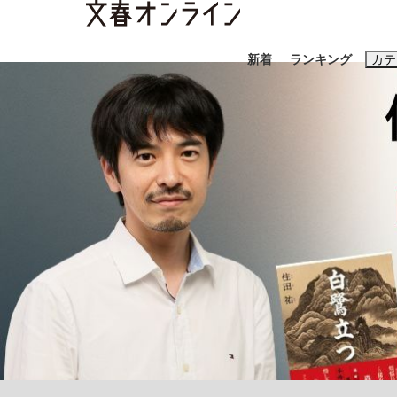
新着
ランキング
カテ
スクープ
ニュー
おすすめのキ
#藤田晋
#三
#玉木雄一郎
「90%は失敗する。でも…」本田圭佑が初め
終戦から81年