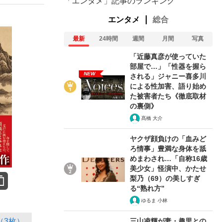
「エンタメ」記事のランキング
エンタメ
総合
最新
24時間
週間
月間
写真
「近藤真彦が使っていた
部屋で…」「性器を握ら
NEW
される」ジャニー喜多川
による性加害、語り始め
た被害者たち《徹底取材
の裏側》
髙橋 大介
ヤクザ顔負けの「血みど
ろ情事」豊満な身体を舐
めまわされ…「自称16歳
美少女」怪演中、かたせ
梨乃（69）の美しすぎ
る“熟れ方”
ゆるま 小林
（3枚）
三山凌輝が妻・趣里との