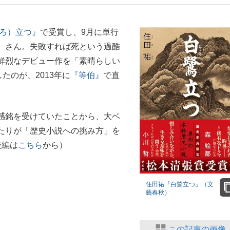
もっと見る
ろ）立つ』
で受賞し、9月に単行
）さん。失敗すれば死という過酷
鮮烈なデビュー作を「素晴らしい
たのが、2013年に
『等伯』
で直
感銘を受けていたことから、大ベ
たりが「歴史小説への挑み方」を
後編は
こちら
から）
住田祐『白鷺立つ』（文
藝春秋）
この記事の画像