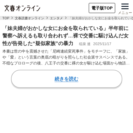
電子版TOP
メニュー
TOP
文春読書オンライン
エンタメ
「妹夫婦がおかしな女にお金を取られている
「妹夫婦がおかしな女にお金を取られている」半年前に
警察へ訴えるも取り合われず…裸で交番に駆け込んだ女
性が告発した“疑似家族”の暴力
稲泉 連
2025/11/17
本書は世の中を震撼させた「尼崎連続変死事件」をモチーフに、「家族」
や「愛」という言葉の奥底の暗がりを照らした社会派サスペンスである。
不穏なプロローグの後、八王子の交番に裸の女が駆け込む場面から物語は
加速する。 奥…
続きを読む