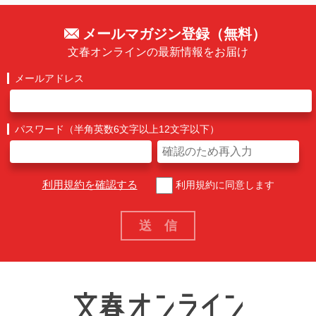
メールマガジン登録（無料）
文春オンラインの最新情報をお届け
メールアドレス
パスワード（半角英数6文字以上12文字以下）
利用規約を確認する
利用規約に同意します