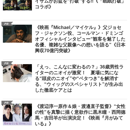
イサムがお盆を“打破”する!!《「眠眠打破」
コラボ》
PR
《映画『Michael／マイケル』》父ジョセ
フ・ジャクソン役、コールマン・ドミンゴ
オフィシャルインタビュー“観客を魅了した
名優、複雑な父親像への想いを語る”《日本
興収70億円突破》
PR
「えっ、こんなに変わるの？」36歳男性ラ
イターのニオイが激変！ 夏場に気にな
る“頭皮のニオイ”や“ベタつき”を解消す
る、“ウィッグのスペシャリスト”が生み出
した徹底ケアとは
PR
《渡辺淳一原作＆娘・渡邉直子監督》“女性
の性”を真摯に描く意欲作に黒木瞳・西岡德
馬・吉田羊が出演決定！《映画『月がみて
いる』》