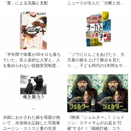
「愛」による洗脳と支配
ニュースが生んだ「分断と抗
争」
「半年間で体重が20キロも落ち
「ゾウにりんごをあげたり、大
ていた」非人道的な入管と、人
天幕の裾を上げて舞台を見た
を集められない技能実習制度…
り…」子ども時代の1年間をサー
日本が抱える大きな“矛盾”
カスで過ごした作家の“原体験”
水銀におかされた娘を母親が抱
《映画『シェルター』》ジェイ
いて…水俣病を記録した写真家
ソン・ステイサムがお盆を“打
ユージン・スミスと妻の生涯
破”する!!《「眠眠打破」コラ