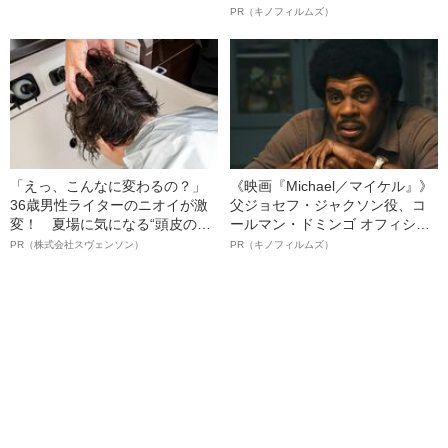
ボ》
PR（キノフィルムズ）
「えっ、こんなに変わるの？」
《映画『Michael／マイケル』》
36歳男性ライターのニオイが激
父ジョセフ・ジャクソン役、コ
変！ 夏場に気になる“頭皮のニ
ールマン・ドミンゴ オフィシャ
オイ”や“ベタつき”を解消す
ルインタビュー“観客を魅了した
PR（株式会社スヴェンソン）
PR（キノフィルムズ）
る、“ウィッグのスペシャリス
名優、複雑な父親像への想いを
ト”が生み出した徹底ケアとは
語る”《日本興収70億円突破》