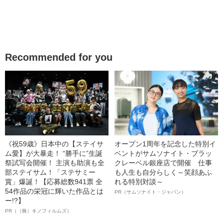
Recommended for you
《祝59歳》日本中の【ステイサ
オープン1周年を記念した特別イ
ム愛】が大暴走！ “勝手に”生誕
ベントがサムソナイト・ブラッ
祭試写会開催！ 主演も助演も全
クレーベル銀座店で開催 仕事
部ステイサム！「ステサミー
も人生も自分らしく～笑顔あふ
賞」爆誕！【応募総数941票 全
れる特別対談～
54作品の栄冠に輝いた作品とは
PR（サムソナイト・ジャパン）
ー!?】
PR（（株）キノフィルムズ）