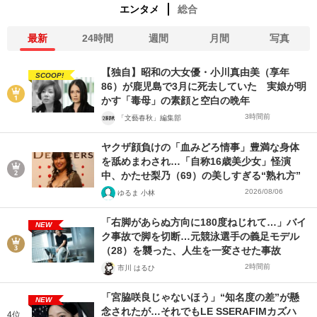
エンタメ
総合
最新
24時間
週間
月間
写真
【独自】昭和の大女優・小川真由美（享年
SCOOP!
86）が鹿児島で3月に死去していた 実娘が明
かす「毒母」の素顔と空白の晩年
3時間前
「文藝春秋」編集部
ヤクザ顔負けの「血みどろ情事」豊満な身体
を舐めまわされ…「自称16歳美少女」怪演
中、かたせ梨乃（69）の美しすぎる“熟れ方”
2026/08/06
ゆるま 小林
「右脚があらぬ方向に180度ねじれて…」バイ
NEW
ク事故で脚を切断…元競泳選手の義足モデル
（28）を襲った、人生を一変させた事故
2時間前
市川 はるひ
「宮脇咲良じゃないほう」“知名度の差”が懸
NEW
念されたが…それでもLE SSERAFIMカズハ
4位