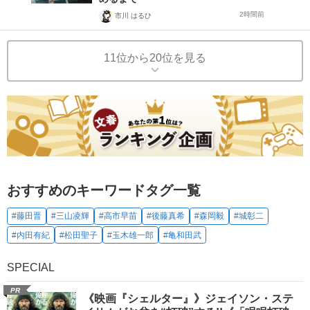
2時間前
市川 はるひ
11位から20位を見る
おすすめのキーワードタグ一覧
#藤田晋
#三山凌輝
#高市早苗
#後藤真希
#森岡毅
#城彰二
#内田有紀
#松田聖子
#玉木雄一郎
#亀和田武
SPECIAL
PR
《映画『シェルター』》ジェイソン・ステ