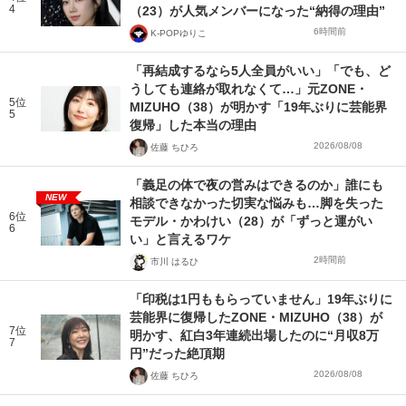
4
（23）が人気メンバーになった“納得の理由”
6時間前
K-POPゆりこ
「再結成するなら5人全員がいい」「でも、ど
うしても連絡が取れなくて…」元ZONE・
5位
MIZUHO（38）が明かす「19年ぶりに芸能界
5
復帰」した本当の理由
2026/08/08
佐藤 ちひろ
「義足の体で夜の営みはできるのか」誰にも
NEW
相談できなかった切実な悩みも…脚を失った
6位
モデル・かわけい（28）が「ずっと運がい
6
い」と言えるワケ
2時間前
市川 はるひ
「印税は1円ももらっていません」19年ぶりに
芸能界に復帰したZONE・MIZUHO（38）が
7位
明かす、紅白3年連続出場したのに“月収8万
7
円”だった絶頂期
2026/08/08
佐藤 ちひろ