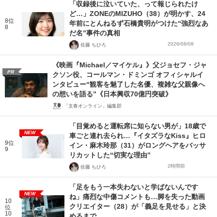
「収録後に泣いていた、って報じられたけ
ど…」ZONEのMIZUHO（38）が明かす、24
8位
年前にとんねるず石橋貴明がつけた“強烈なあ
8
だ名”事件の真相
2026/08/08
佐藤 ちひろ
《映画『Michael／マイケル』》父ジョセフ・ジャ
PR
クソン役、コールマン・ドミンゴ オフィシャルイ
ンタビュー“観客を魅了した名優、複雑な父親像へ
の想いを語る”《日本興収70億円突破》
「文春オンライン」編集部
「目覚めると運転席に知らない男が」18歳で
NEW
車ごと連れ去られ…『イタズラなKiss』ヒロ
9位
イン・麻木玲那（31）がロングヘアをバッサ
9
リカットした“切実な理由”
2時間前
佐藤 ちひろ
「足をもう一本失わないと学ばないんです
NEW
ね」痛烈な中傷コメントも…脚を失った動画
10
クリエイター（28）が「義足を見せる」と決
位
10
めるまで