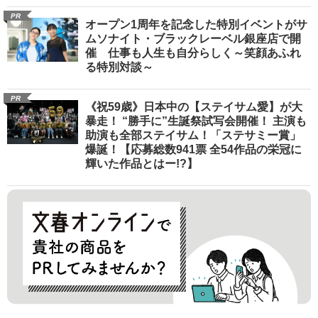
PR
オープン1周年を記念した特別イベントがサ
ムソナイト・ブラックレーベル銀座店で開
催 仕事も人生も自分らしく～笑顔あふれ
る特別対談～
PR
《祝59歳》日本中の【ステイサム愛】が大
暴走！ “勝手に”生誕祭試写会開催！ 主演も
助演も全部ステイサム！「ステサミー賞」
爆誕！【応募総数941票 全54作品の栄冠に
輝いた作品とはー!?】