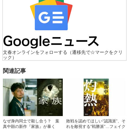
文春オンラインをフォローする
（遷移先で☆マークをクリ
ック）
関連記事
なぜ身内同士で殺し合う？ 葉
敗戦を認めてほしい“認識派”、そ
真中顕の新作『家族』が暴く
れを敵視する“戦勝派”…フェイク