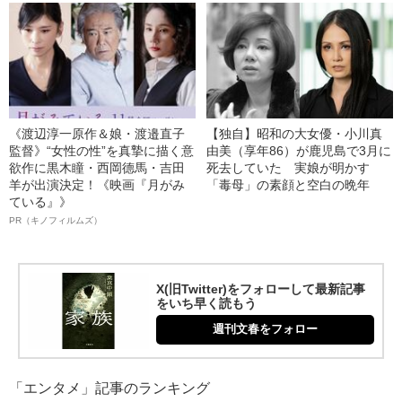
《渡辺淳一原作＆娘・渡邉直子
【独自】昭和の大女優・小川真
監督》“女性の性”を真摯に描く意
由美（享年86）が鹿児島で3月に
欲作に黒木瞳・西岡德馬・吉田
死去していた 実娘が明かす
羊が出演決定！《映画『月がみ
「毒母」の素顔と空白の晩年
ている』》
PR（キノフィルムズ）
X(旧Twitter)をフォローして最新記事
をいち早く読もう
週刊文春をフォロー
「エンタメ」記事のランキング