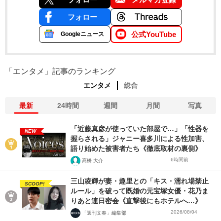
フォロー
公式YouTube
Googleニュース
「エンタメ」記事のランキング
エンタメ
総合
最新
24時間
週間
月間
写真
「近藤真彦が使っていた部屋で…」「性器を
NEW
握らされる」ジャニー喜多川による性加害、
語り始めた被害者たち《徹底取材の裏側》
6時間前
髙橋 大介
三山凌輝が妻・趣里との「キス・濡れ場禁止
SCOOP!
ルール」を破って既婚の元宝塚女優・花乃ま
りあと連日密会《直撃後にもホテルへ…》
2026/08/04
「週刊文春」編集部