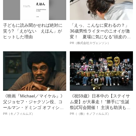
子どもに読み聞かせれば絶対に
「えっ、こんなに変わるの？」
笑う? 「えがない えほん」が
36歳男性ライターのニオイが激
ヒットした理由
変！ 夏場に気になる“頭皮のニ
オイ”や“ベタつき”を解消す
PR（株式会社スヴェンソン）
る、“ウィッグのスペシャリス
ト”が生み出した徹底ケアとは
《映画『Michael／マイケル』》
《祝59歳》日本中の【ステイサ
父ジョセフ・ジャクソン役、コ
ム愛】が大暴走！ “勝手に”生誕
ールマン・ドミンゴ オフィシャ
祭試写会開催！ 主演も助演も全
ルインタビュー“観客を魅了した
部ステイサム！「ステサミー
PR（キノフィルムズ）
PR（（株）キノフィルムズ）
名優、複雑な父親像への想いを
賞」爆誕！【応募総数941票 全
語る”《日本興収70億円突破》
54作品の栄冠に輝いた作品とは
ー!?】