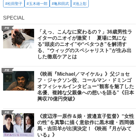
#松田聖子
#玉木雄一郎
#亀和田武
#池上彰
SPECIAL
PR
「えっ、こんなに変わるの？」36歳男性ラ
イターのニオイが激変！ 夏場に気にな
る“頭皮のニオイ”や“ベタつき”を解消す
る、“ウィッグのスペシャリスト”が生み出
した徹底ケアとは
PR
《映画『Michael／マイケル』》父ジョセ
フ・ジャクソン役、コールマン・ドミンゴ
オフィシャルインタビュー“観客を魅了した
名優、複雑な父親像への想いを語る”《日本
興収70億円突破》
PR
《渡辺淳一原作＆娘・渡邉直子監督》“女性
の性”を真摯に描く意欲作に黒木瞳・西岡德
馬・吉田羊が出演決定！《映画『月がみて
いる』》