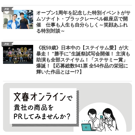
PR
オープン1周年を記念した特別イベントがサ
ムソナイト・ブラックレーベル銀座店で開
催 仕事も人生も自分らしく～笑顔あふれ
る特別対談～
PR
《祝59歳》日本中の【ステイサム愛】が大
暴走！ “勝手に”生誕祭試写会開催！ 主演も
助演も全部ステイサム！「ステサミー賞」
爆誕！【応募総数941票 全54作品の栄冠に
輝いた作品とはー!?】