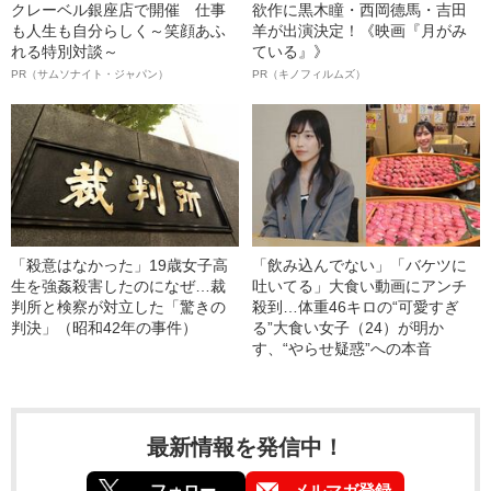
クレーベル銀座店で開催 仕事
欲作に黒木瞳・西岡德馬・吉田
も人生も自分らしく～笑顔あふ
羊が出演決定！《映画『月がみ
れる特別対談～
ている』》
PR（サムソナイト・ジャパン）
PR（キノフィルムズ）
「殺意はなかった」19歳女子高
「飲み込んでない」「バケツに
生を強姦殺害したのになぜ…裁
吐いてる」大食い動画にアンチ
判所と検察が対立した「驚きの
殺到…体重46キロの“可愛すぎ
判決」（昭和42年の事件）
る”大食い女子（24）が明か
す、“やらせ疑惑”への本音
最新情報を発信中！
フォロー
メルマガ登録