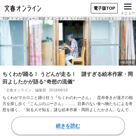
電子版TOP
メニュー
TOP
インタビュー／対談
エンタメ
ちくわが踊る！ うどんが走る！ 謎すぎる
ちくわが踊る！ うどんが走る！ 謎すぎる絵本作家・岡
田よしたかが語る“奇想の流儀”
「文春オンライン」編集部
2018/08/19
ちくわがマカロニと踊り狂う『ちくわのわーさん』、昆布巻きが漫才の相
方を探し歩く『こんぶのぶーさん』……。目鼻のない食べ物たちによる奇
想を描く、「知る人ぞ知る」謎な絵本作家・岡田よしたかさん。なんでま
た、こんな作風なん…
続きを読む