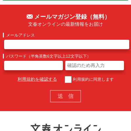
メールマガジン登録（無料）
文春オンラインの最新情報をお届け
メールアドレス
パスワード（半角英数6文字以上12文字以下）
利用規約を確認する
利用規約に同意します