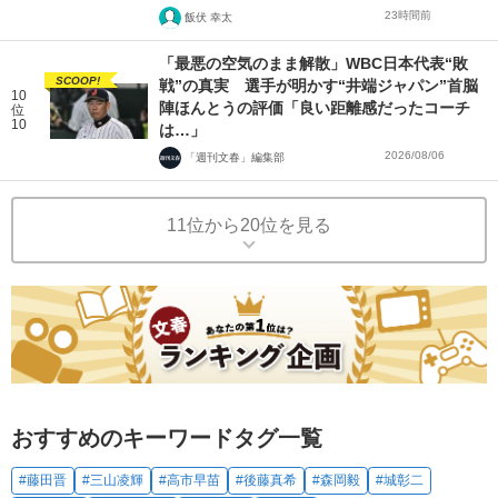
23時間前
飯伏 幸太
「最悪の空気のまま解散」WBC日本代表“敗
SCOOP!
戦”の真実 選手が明かす“井端ジャパン”首脳
10
陣ほんとうの評価「良い距離感だったコーチ
位
10
は…」
2026/08/06
「週刊文春」編集部
11位から20位を見る
おすすめのキーワードタグ一覧
#藤田晋
#三山凌輝
#高市早苗
#後藤真希
#森岡毅
#城彰二