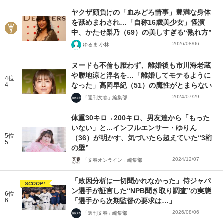
ヤクザ顔負けの「血みどろ情事」豊満な身体
を舐めまわされ…「自称16歳美少女」怪演
中、かたせ梨乃（69）の美しすぎる“熟れ方”
2026/08/06
ゆるま 小林
ヌードも不倫も厭わず、離婚後も市川海老蔵
や勝地涼と浮名を…「離婚してモテるように
4位
4
なった」高岡早紀（51）の魔性がとまらない
2024/07/29
「週刊文春」編集部
体重30キロ→200キロ、男友達から「もった
いない」と…インフルエンサー・ゆりん
5位
（36）が明かす、気づいたら超えていた“3桁
5
の壁”
2024/12/07
「文春オンライン」編集部
「敗因分析は一切聞かれなかった」侍ジャパ
SCOOP!
ン選手が証言した“NPB聞き取り調査”の実態
6位
6
「選手から次期監督の要求は…」
2026/08/06
「週刊文春」編集部