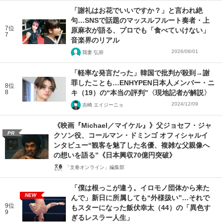
「謝礼はお花でいいですか？」と言われ絶
句…SNSで話題のマッスルフルート奏者・上
7位
原麻衣が語る、プロでも「食べていけない」
7
音楽界のリアル
2026/08/01
我妻 弘崇
「軽率な発言だった」韓国で批判が殺到→謝
罪したことも…ENHYPEN日本人メンバー・ニ
8位
8
キ（19）の“本当の評判”〈現地記者が解説〉
2024/12/09
吉崎 エイジーニョ
《映画『Michael／マイケル』》父ジョセフ・ジャ
PR
クソン役、コールマン・ドミンゴ オフィシャルイ
ンタビュー“観客を魅了した名優、複雑な父親像へ
の想いを語る”《日本興収70億円突破》
「文春オンライン」編集部
「僕は根っこが違う。イロモノ団体から来た
NEW
んで」新日に所属しても“外様扱い”…それで
9位
もスターになった飯伏幸太（44）の「異色す
9
ぎるレスラー人生」