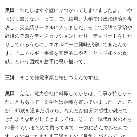
奥田
わたしはすぐ壁にぶつかってしまいましたよ。「や
っぱり書けない」って。で、結局、大学では政治経済を専
攻し、英会話サークルに入りました。そこで英語で政治や
経済の問題をディスカッションしたり、ディベートをした
りしているうちに、エネルギーに興味が湧いてきたんで
す。「エネルギー事業を安定的にやること＝平和への貢
献」という図式を勝手に思い描いて。
三浦
そこで発電事業と結びつくんですね。
奥田
ええ。電力会社に就職してからは、仕事が忙しかっ
たこともあって、文学とは距離を置いていました。ところ
が、40歳を過ぎた頃から、なんだか自分の感性が鈍って
きたような気がしてきましてね。そこで、現代作家の本を
20冊ぐらいまとめて買ってきて、一気に読んでみたんで
す。その中にたまたま三浦さんの『月魚』が入っていた。