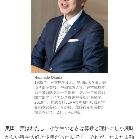
Hisahide Okuda
1965年、三重県生まれ。早稲田大学政治経
済学部卒業後、中部電力入社。経営戦略本
部事業戦略グループ部長、グループ経営戦
略本部アライアンス推進室長などを経て、
2019年、株式会社JERA常務執行役員経営
企画本部長に。その後、取締役副社長執行
役員を経て、23年から現職。
奥田
実はわたし、小学生のときは算数と理科にしか興味
がない科学大好き少年だったんです。それが、たまたま勧