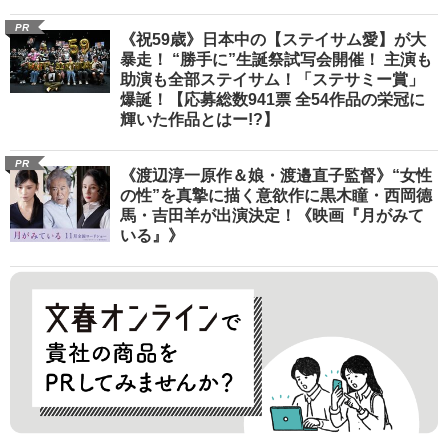
PR
《祝59歳》日本中の【ステイサム愛】が大
暴走！ “勝手に”生誕祭試写会開催！ 主演も
助演も全部ステイサム！「ステサミー賞」
爆誕！【応募総数941票 全54作品の栄冠に
輝いた作品とはー!?】
PR
《渡辺淳一原作＆娘・渡邉直子監督》“女性
の性”を真摯に描く意欲作に黒木瞳・西岡德
馬・吉田羊が出演決定！《映画『月がみて
いる』》