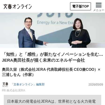
電子版TOP
メニュー
「知性」と「感性」が新たなイノベーションを生む…
JERA奥田社長が描く未来のエネルギー会社
奥田久栄（株式会社JERA 代表取締役社長 CEO兼COO）×
三浦しをん（作家）
「文春オンライン」編集部
2026/05/09
PR
株式会社JERA
日本最大の発電会社JERAは、世界初となる火力発電