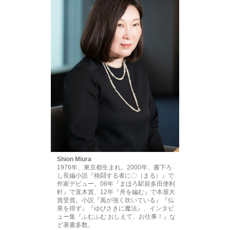
Shion Miura
1976年、東京都生まれ。2000年、書下ろ
し長編小説『格闘する者に〇（まる）』で
作家デビュー。06年『まほろ駅前多田便利
軒』で直木賞、12年『舟を編む』で本屋大
賞受賞。小説『風が強く吹いている』『仏
果を得ず』『ゆびさきに魔法』、インタビ
ュー集『ふむふむ おしえて、お仕事！』な
ど著書多数。