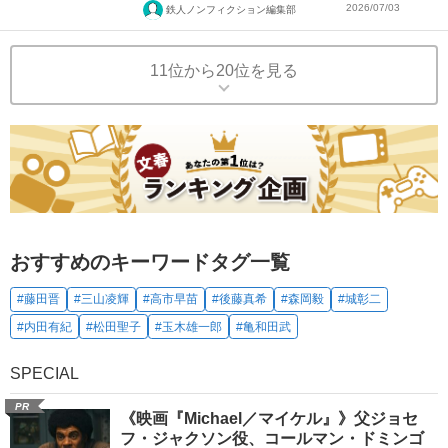
2026/07/03
鉄人ノンフィクション編集部
11位から20位を見る
おすすめのキーワードタグ一覧
#藤田晋
#三山凌輝
#高市早苗
#後藤真希
#森岡毅
#城彰二
#内田有紀
#松田聖子
#玉木雄一郎
#亀和田武
SPECIAL
PR
《映画『Michael／マイケル』》父ジョセ
フ・ジャクソン役、コールマン・ドミンゴ