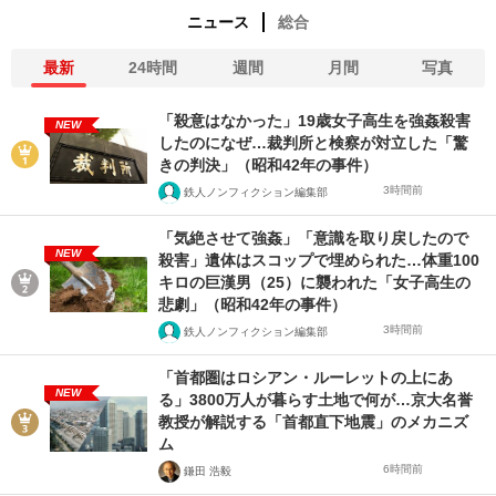
ニュース
総合
最新
24時間
週間
月間
写真
「殺意はなかった」19歳女子高生を強姦殺害
NEW
したのになぜ…裁判所と検察が対立した「驚
きの判決」（昭和42年の事件）
3時間前
鉄人ノンフィクション編集部
「気絶させて強姦」「意識を取り戻したので
NEW
殺害」遺体はスコップで埋められた…体重100
キロの巨漢男（25）に襲われた「女子高生の
悲劇」（昭和42年の事件）
3時間前
鉄人ノンフィクション編集部
「首都圏はロシアン・ルーレットの上にあ
NEW
る」3800万人が暮らす土地で何が…京大名誉
教授が解説する「首都直下地震」のメカニズ
ム
6時間前
鎌田 浩毅