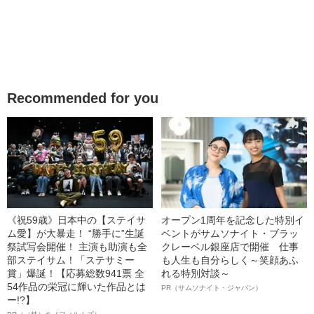
Recommended for you
《祝59歳》日本中の【ステイサ
オープン1周年を記念した特別イ
ム愛】が大暴走！ “勝手に”生誕
ベントがサムソナイト・ブラッ
祭試写会開催！ 主演も助演も全
クレーベル銀座店で開催 仕事
部ステイサム！「ステサミー
も人生も自分らしく～笑顔あふ
賞」爆誕！【応募総数941票 全
れる特別対談～
54作品の栄冠に輝いた作品とは
PR（サムソナイト・ジャパン）
ー!?】