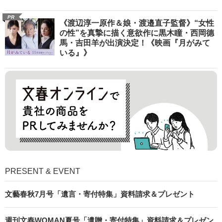
PR
《渡辺淳一原作＆娘・渡邉直子監督》“女性
の性”を真摯に描く意欲作に黒木瞳・西岡德
馬・吉田羊が出演決定！《映画『月がみて
いる』》
PRESENT & EVENT
文藝春秋7月号「遺言・寄付特集」資料請求＆プレゼント
週刊文春WOMAN夏号「遺贈・寄付特集」資料請求＆プレゼン