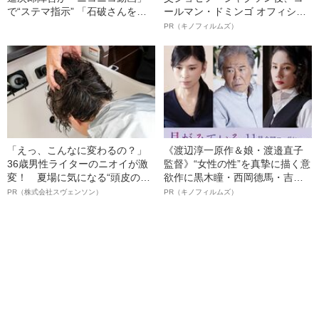
で“ステマ指示” 「石破さんを説
ールマン・ドミンゴ オフィシャ
得できたのスゴい」など24のコ
ルインタビュー“観客を魅了した
PR（キノフィルムズ）
メント例、高市氏への中傷も…
名優、複雑な父親像への想いを
語る”《日本興収70億円突破》
「えっ、こんなに変わるの？」
《渡辺淳一原作＆娘・渡邉直子
36歳男性ライターのニオイが激
監督》“女性の性”を真摯に描く意
変！ 夏場に気になる“頭皮のニ
欲作に黒木瞳・西岡德馬・吉田
オイ”や“ベタつき”を解消す
羊が出演決定！《映画『月がみ
PR（株式会社スヴェンソン）
PR（キノフィルムズ）
る、“ウィッグのスペシャリス
ている』》
ト”が生み出した徹底ケアとは