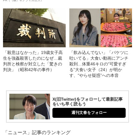
PR（（株）キノフィルムズ）
「殺意はなかった」19歳女子高
「飲み込んでない」「バケツに
生を強姦殺害したのになぜ…裁
吐いてる」大食い動画にアンチ
判所と検察が対立した「驚きの
殺到…体重46キロの“可愛すぎ
判決」（昭和42年の事件）
る”大食い女子（24）が明か
す、“やらせ疑惑”への本音
X(旧Twitter)をフォローして最新記事
をいち早く読もう
週刊文春をフォロー
「ニュース」記事のランキング