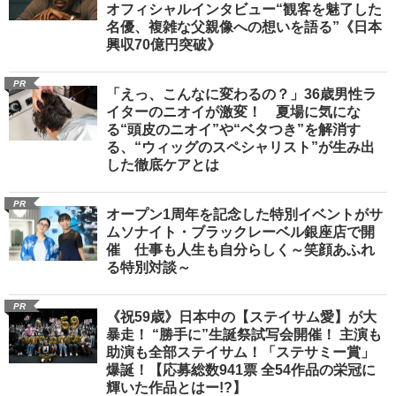
オフィシャルインタビュー“観客を魅了した
名優、複雑な父親像への想いを語る”《日本
興収70億円突破》
PR
「えっ、こんなに変わるの？」36歳男性ラ
イターのニオイが激変！ 夏場に気にな
る“頭皮のニオイ”や“ベタつき”を解消す
る、“ウィッグのスペシャリスト”が生み出
した徹底ケアとは
PR
オープン1周年を記念した特別イベントがサ
ムソナイト・ブラックレーベル銀座店で開
催 仕事も人生も自分らしく～笑顔あふれ
る特別対談～
PR
《祝59歳》日本中の【ステイサム愛】が大
暴走！ “勝手に”生誕祭試写会開催！ 主演も
助演も全部ステイサム！「ステサミー賞」
爆誕！【応募総数941票 全54作品の栄冠に
輝いた作品とはー!?】