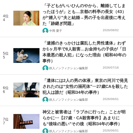
「子どもがいいひんのやから、離婚してしま
ったほうが」とも…京都の料亭の長女（43）
4位
が“婿入り”夫と結婚→男の子を出産後に考え
4
た「跡継ぎ問題」
2026/08/02
中岡 愛子
「逮捕のきっかけは腐乱した男性遺体」わず
か1ヶ月半で8人殺害…お金持ちの子供が「日
5位
本最悪の殺人犯」になった理由（昭和40年の
5
事件）
2026/07/18
鉄人ノンフィクション編集部
「遺体には2人の男の体液」東京の河川で発見
されたのは“女性の溺死体”⋯27歳CAを殺した
6位
6
犯人は誰だ（昭和34年の事件）
2026/06/01
鉄人ノンフィクション編集部
神父と被害者は「ラブホに行った」ことが明
らかに⋯【27歳・CA殺害事件】あまりに
7位
7
も“後味の悪い”その後（昭和34年の事件）
2026/06/01
鉄人ノンフィクション編集部