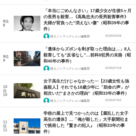
「本当にごめんなさい」17歳少女が生後5ヶ月
の長男を殺害…《高島忠夫の長男殺害事件》
8位
夫婦が背負った“消えない傷”（昭和39年の事
8
件）
2026/03/09
鉄人ノンフィクション編集部
「遺体からズボンを剥ぎ取った理由は…」8人
殺害しても“反省なし”…前科8犯男の末路（昭
9位
9
和40年の事件）
2026/07/18
鉄人ノンフィクション編集部
女子高生だけじゃなかった⋯【23歳女性も強
10
姦殺人】それでも18歳少年に「助命の声」が
位
相次いだ“まさかの理由”（昭和33年の事件）
10
2026/07/03
鉄人ノンフィクション編集部
学校の屋上で見つかったのは【腐乱した女子
高生の遺体】…「俺が殺した」大手新聞社ま
11
で挑発した『驚きの犯人』（昭和33年の事
位
11
件）