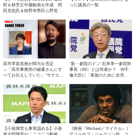
郎＆林芳正中傷動画を作成 岡
った議員の一覧
田克也氏＆枝野幸男氏ら野党大
物も標的に…地震直後に焼肉会
食に向かった小泉進次郎防衛相
【週刊文春・今週の政治ニュー
ス4/26～5/2】
高市早苗首相が関与を否定
“新・参院のドン”石井準一参院幹
→「高市事務所の秘書さんにす
事長（68）とは何者か？ W不
べてお伝えしていた」“サナエト
倫大臣に「家族のために全否定
ークン”渦中の発案者が実名告白
しろ」とゲキ…過去には自身も
「事実は事実、そうでないこと
不倫報道を経験《高市氏への本
は違うと…」
音は…》
【小泉陣営も事実認める】小泉
《映画『Michael／マイケル』》
進次郎陣営が「ニコニコ動画」
父ジョセフ・ジャクソン役、コ