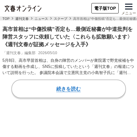
電子版TOP
メニュー
TOP
週刊文春
ニュース
スクープ
高市首相は“中傷投稿”否定も…最側近秘
高市首相は“中傷投稿”否定も…最側近秘書が中道批判を
陣営スタッフに依頼していた〈これらも拡散願います〉
《週刊文春が証拠メッセージを入手》
「週刊文春」編集部
2026/05/10
5月8日、高市早苗首相は、自身の陣営のメンバーが衆院選で野党候補を中
傷する動画を作成し、SNSに投稿していたという「週刊文春」の報道につ
いて説明を行った。 参議院本会議で立憲民主党の小島智子氏に「週刊文
春」の報道に…
続きを読む