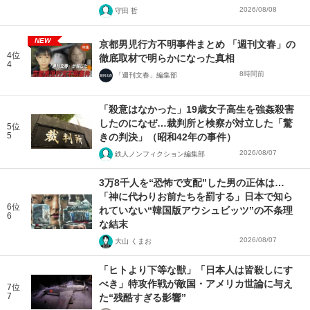
2026/08/08
守田 哲
NEW
京都男児行方不明事件まとめ 「週刊文春」の
4位
徹底取材で明らかになった真相
4
8時間前
「週刊文春」編集部
「殺意はなかった」19歳女子高生を強姦殺害
したのになぜ…裁判所と検察が対立した「驚
5位
5
きの判決」（昭和42年の事件）
2026/08/07
鉄人ノンフィクション編集部
3万8千人を“恐怖で支配”した男の正体は…
「神に代わりお前たちを罰する」日本で知ら
6位
れていない“韓国版アウシュビッツ”の不条理
6
な結末
2026/08/07
大山 くまお
「ヒトより下等な獣」「日本人は皆殺しにす
べき」特攻作戦が敵国・アメリカ世論に与え
7位
7
た“残酷すぎる影響”