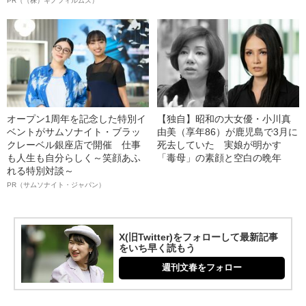
PR（（株）キノフィルムズ）
オープン1周年を記念した特別イ
【独自】昭和の大女優・小川真
ベントがサムソナイト・ブラッ
由美（享年86）が鹿児島で3月に
クレーベル銀座店で開催 仕事
死去していた 実娘が明かす
も人生も自分らしく～笑顔あふ
「毒母」の素顔と空白の晩年
れる特別対談～
PR（サムソナイト・ジャパン）
X(旧Twitter)をフォローして最新記事
をいち早く読もう
週刊文春をフォロー