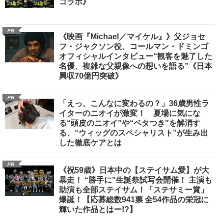
コラボ》
PR
《映画『Michael／マイケル』》父ジョセ
フ・ジャクソン役、コールマン・ドミンゴ
オフィシャルインタビュー“観客を魅了した
名優、複雑な父親像への想いを語る”《日本
興収70億円突破》
PR
「えっ、こんなに変わるの？」36歳男性ラ
イターのニオイが激変！ 夏場に気にな
る“頭皮のニオイ”や“ベタつき”を解消す
る、“ウィッグのスペシャリスト”が生み出
した徹底ケアとは
PR
《祝59歳》日本中の【ステイサム愛】が大
暴走！ “勝手に”生誕祭試写会開催！ 主演も
助演も全部ステイサム！「ステサミー賞」
爆誕！【応募総数941票 全54作品の栄冠に
輝いた作品とはー!?】