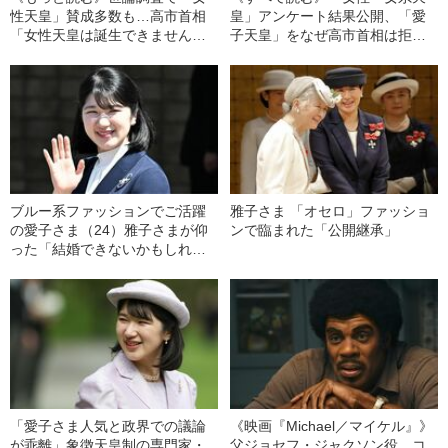
性天皇」賛成多数も…高市首相
皇」アンケート結果公開、「愛
「女性天皇は誕生できません」
子天皇」をなぜ高市首相は拒絶
待望論を一蹴 側近が代弁する
するのか 君塚直隆、河西秀
過去発言の真意
哉、林真理子へのインタビュー
も 「愛子天皇」徹底論争
ブルー系ファッションでご活躍
雅子さま 「オセロ」ファッショ
の愛子さま（24）雅子さまが仰
ンで臨まれた「公開継承」
った「結婚できないかもしれな
い、とも…」のお言葉の重み
「愛子さま人気と政界での議論
《映画『Michael／マイケル』》
が乖離」象徴天皇制の専門家・
父ジョセフ・ジャクソン役、コ