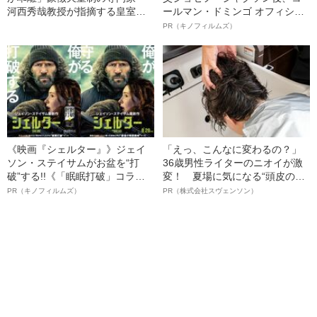
河西秀哉教授が指摘する皇室典
ールマン・ドミンゴ オフィシャ
範改正案の問題点「男系男子に
ルインタビュー“観客を魅了した
PR（キノフィルムズ）
とらわれるほうが問題」
名優、複雑な父親像への想いを
語る”《日本興収70億円突破》
《映画『シェルター』》ジェイ
「えっ、こんなに変わるの？」
ソン・ステイサムがお盆を“打
36歳男性ライターのニオイが激
破”する!!《「眠眠打破」コラ
変！ 夏場に気になる“頭皮のニ
ボ》
オイ”や“ベタつき”を解消す
PR（キノフィルムズ）
PR（株式会社スヴェンソン）
る、“ウィッグのスペシャリス
ト”が生み出した徹底ケアとは