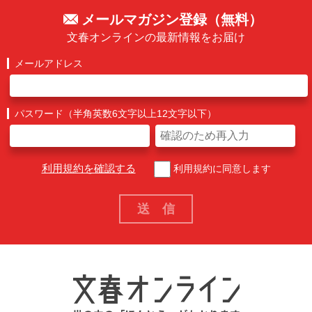
メールマガジン登録（無料）
文春オンラインの最新情報をお届け
メールアドレス
パスワード（半角英数6文字以上12文字以下）
利用規約を確認する
利用規約に同意します