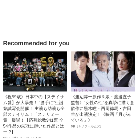
Recommended for you
《祝59歳》日本中の【ステイサ
《渡辺淳一原作＆娘・渡邉直子
ム愛】が大暴走！ “勝手に”生誕
監督》“女性の性”を真摯に描く意
祭試写会開催！ 主演も助演も全
欲作に黒木瞳・西岡德馬・吉田
部ステイサム！「ステサミー
羊が出演決定！《映画『月がみ
賞」爆誕！【応募総数941票 全
ている』》
54作品の栄冠に輝いた作品とは
PR（キノフィルムズ）
ー!?】