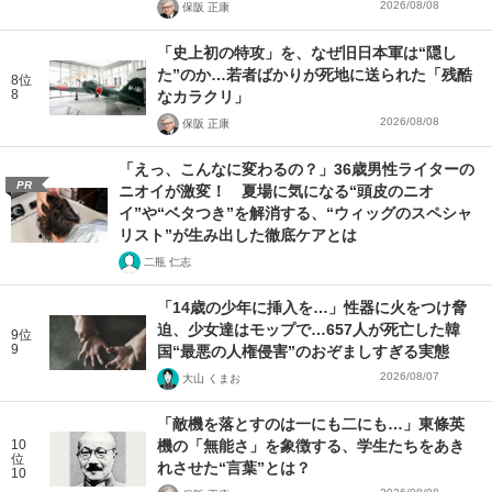
2026/08/08
保阪 正康
「史上初の特攻」を、なぜ旧日本軍は“隠し
た”のか…若者ばかりが死地に送られた「残酷
8位
8
なカラクリ」
2026/08/08
保阪 正康
「えっ、こんなに変わるの？」36歳男性ライターの
PR
ニオイが激変！ 夏場に気になる“頭皮のニオ
イ”や“ベタつき”を解消する、“ウィッグのスペシャ
リスト”が生み出した徹底ケアとは
二瓶 仁志
「14歳の少年に挿入を…」性器に火をつけ脅
迫、少女達はモップで…657人が死亡した韓
9位
9
国“最悪の人権侵害”のおぞましすぎる実態
2026/08/07
大山 くまお
「敵機を落とすのは一にも二にも…」東條英
10
機の「無能さ」を象徴する、学生たちをあき
位
れさせた“言葉”とは？
10