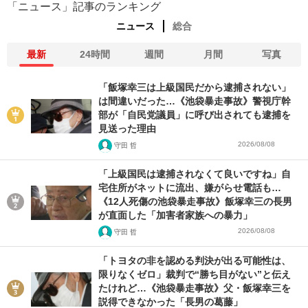
「ニュース」記事のランキング
ニュース
総合
最新
24時間
週間
月間
写真
「飯塚幸三は上級国民だから逮捕されない」
は間違いだった…《池袋暴走事故》警視庁幹
部が「自民党議員」に呼び出されても逮捕を
見送った理由
2026/08/08
守田 哲
「上級国民は逮捕されなくて良いですね」自
宅住所がネットに流出、嫌がらせ電話も…
《12人死傷の池袋暴走事故》飯塚幸三の長男
が直面した「加害者家族への暴力」
2026/08/08
守田 哲
「トヨタの非を認める判決が出る可能性は、
限りなくゼロ」裁判で“勝ち目がない”と伝え
たけれど…《池袋暴走事故》父・飯塚幸三を
説得できなかった「長男の葛藤」