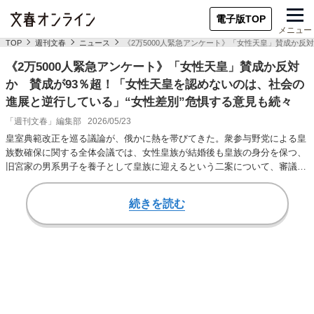
電子版TOP
メニュー
TOP
週刊文春
ニュース
《2万5000人緊急アンケート》「女性天皇」賛成か反
《2万5000人緊急アンケート》「女性天皇」賛成か反対
か 賛成が93％超！「女性天皇を認めないのは、社会の
進展と逆行している」“女性差別”危惧する意見も続々
「週刊文春」編集部
2026/05/23
皇室典範改正を巡る議論が、俄かに熱を帯びてきた。衆参与野党による皇
族数確保に関する全体会議では、女性皇族が結婚後も皇族の身分を保つ、
旧宮家の男系男子を養子として皇族に迎えるという二案について、審議が
進められている。…
続きを読む