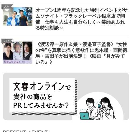
PR
オープン1周年を記念した特別イベントがサ
ムソナイト・ブラックレーベル銀座店で開
催 仕事も人生も自分らしく～笑顔あふれ
る特別対談～
PR
《渡辺淳一原作＆娘・渡邉直子監督》“女性
の性”を真摯に描く意欲作に黒木瞳・西岡德
馬・吉田羊が出演決定！《映画『月がみて
いる』》