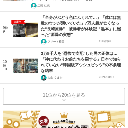
二瓶 仁志
「全身がぶどう色にふくれて…」「体には無
NEW
数のウジが湧いていた」7万人超が亡くなっ
9位
た“長崎原爆”…被爆者が体験記「黒本」に綴
9
った“原爆の実態”
12時間前
フリート横田
3万8千人を“恐怖で支配”した男の正体は…
「神に代わりお前たちを罰する」日本で知ら
10
れていない“韓国版アウシュビッツ”の不条理
位
10
な結末
2026/08/07
大山 くまお
11位から20位を見る