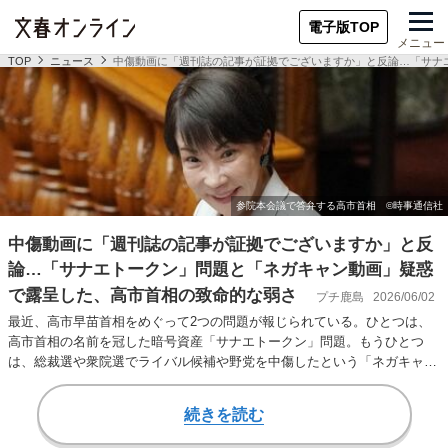
電子版TOP
メニュー
TOP
ニュース
中傷動画に「週刊誌の記事が証拠でございますか」と反論…「サナ
中傷動画に「週刊誌の記事が証拠でございますか」と反
論…「サナエトークン」問題と「ネガキャン動画」疑惑
で露呈した、高市首相の致命的な弱さ
プチ鹿島
2026/06/02
最近、高市早苗首相をめぐって2つの問題が報じられている。ひとつは、
高市首相の名前を冠した暗号資産「サナエトークン」問題。もうひとつ
は、総裁選や衆院選でライバル候補や野党を中傷したという「ネガキャン
動画」疑惑だ。 一…
続きを読む