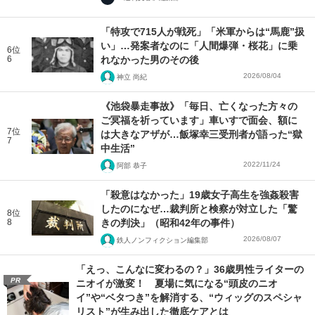
「特攻で715人が戦死」「米軍からは“馬鹿”扱
い」…発案者なのに「人間爆弾・桜花」に乗
6位
6
れなかった男のその後
2026/08/04
神立 尚紀
《池袋暴走事故》「毎日、亡くなった方々の
ご冥福を祈っています」車いすで面会、額に
7位
は大きなアザが…飯塚幸三受刑者が語った“獄
7
中生活”
2022/11/24
阿部 恭子
「殺意はなかった」19歳女子高生を強姦殺害
したのになぜ…裁判所と検察が対立した「驚
8位
8
きの判決」（昭和42年の事件）
2026/08/07
鉄人ノンフィクション編集部
「えっ、こんなに変わるの？」36歳男性ライターの
PR
ニオイが激変！ 夏場に気になる“頭皮のニオ
イ”や“ベタつき”を解消する、“ウィッグのスペシャ
リスト”が生み出した徹底ケアとは