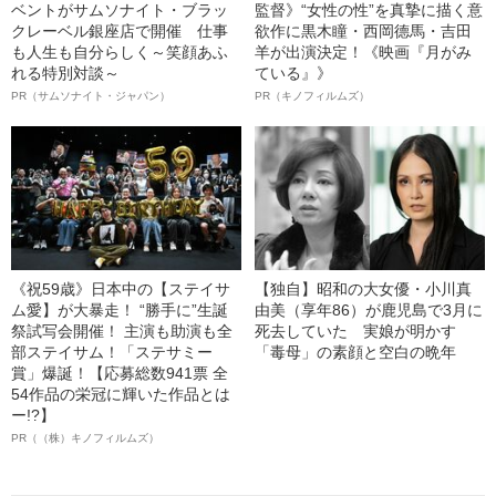
ベントがサムソナイト・ブラッ
監督》“女性の性”を真摯に描く意
クレーベル銀座店で開催 仕事
欲作に黒木瞳・西岡德馬・吉田
も人生も自分らしく～笑顔あふ
羊が出演決定！《映画『月がみ
れる特別対談～
ている』》
PR（サムソナイト・ジャパン）
PR（キノフィルムズ）
《祝59歳》日本中の【ステイサ
【独自】昭和の大女優・小川真
ム愛】が大暴走！ “勝手に”生誕
由美（享年86）が鹿児島で3月に
祭試写会開催！ 主演も助演も全
死去していた 実娘が明かす
部ステイサム！「ステサミー
「毒母」の素顔と空白の晩年
賞」爆誕！【応募総数941票 全
54作品の栄冠に輝いた作品とは
ー!?】
PR（（株）キノフィルムズ）