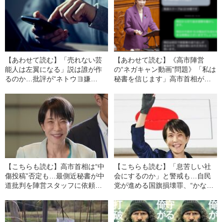
【あわせて読む】「売れない芸
【あわせて読む】《高市陣営
能人は左翼になる」説は誰が作
の“ネガキャン動画”問題》「私は
るのか…批評が“ネトウヨ嫌
秘書を信じます」高市首相が答
い”“赤旗芸人”へと変換される、
弁、木下剛志秘書とは何者
属性化とレッテル貼りの恐怖
か？ 20年以上にわたって高市
首相を支えてきた側近中の側近
【こちらも読む】高市首相は“中
【こちらも読む】「息苦しい社
傷投稿”否定も…最側近秘書が中
会にするのか」と警戒も…自民
道批判を陣営スタッフに依頼し
党が進める国旗損壊罪、“かなり
ていた〈これらも拡散願いま
怖い話”になりかねないワケ
す〉《週刊文春が証拠メッセー
ジを入手》