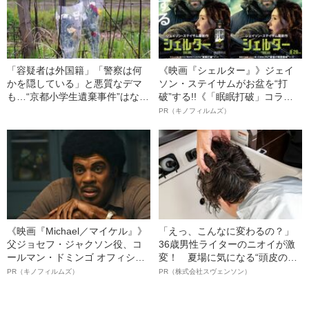
「容疑者は外国籍」「警察は何
《映画『シェルター』》ジェイ
かを隠している」と悪質なデマ
ソン・ステイサムがお盆を“打
も…“京都小学生遺棄事件”はなぜ
破”する!!《「眠眠打破」コラ
これほど関心を集めたのか
ボ》
PR（キノフィルムズ）
《映画『Michael／マイケル』》
「えっ、こんなに変わるの？」
父ジョセフ・ジャクソン役、コ
36歳男性ライターのニオイが激
ールマン・ドミンゴ オフィシャ
変！ 夏場に気になる“頭皮のニ
ルインタビュー“観客を魅了した
オイ”や“ベタつき”を解消す
PR（キノフィルムズ）
PR（株式会社スヴェンソン）
名優、複雑な父親像への想いを
る、“ウィッグのスペシャリス
語る”《日本興収70億円突破》
ト”が生み出した徹底ケアとは