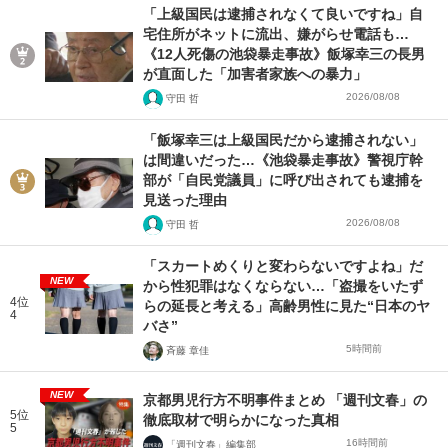
「上級国民は逮捕されなくて良いですね」自
宅住所がネットに流出、嫌がらせ電話も…
《12人死傷の池袋暴走事故》飯塚幸三の長男
が直面した「加害者家族への暴力」
2026/08/08
守田 哲
「飯塚幸三は上級国民だから逮捕されない」
は間違いだった…《池袋暴走事故》警視庁幹
部が「自民党議員」に呼び出されても逮捕を
見送った理由
2026/08/08
守田 哲
「スカートめくりと変わらないですよね」だ
NEW
から性犯罪はなくならない…「盗撮をいたず
4位
らの延長と考える」高齢男性に見た“日本のヤ
4
バさ”
5時間前
斉藤 章佳
NEW
京都男児行方不明事件まとめ 「週刊文春」の
5位
徹底取材で明らかになった真相
5
16時間前
「週刊文春」編集部