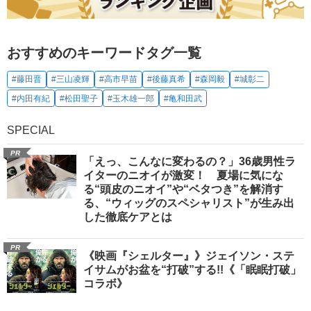
おすすめのキーワードタグ一覧
#藤田晋
#三山凌輝
#高市早苗
#後藤真希
#森岡毅
#城彰二
#内田有紀
#松田聖子
#玉木雄一郎
#亀和田武
SPECIAL
PR
「えっ、こんなに変わるの？」36歳男性ラ
イターのニオイが激変！ 夏場に気にな
る“頭皮のニオイ”や“ベタつき”を解消す
る、“ウィッグのスペシャリスト”が生み出
した徹底ケアとは
PR
《映画『シェルター』》ジェイソン・ステ
イサムがお盆を“打破”する!!《「眠眠打破」
コラボ》