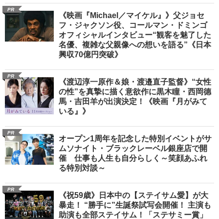
PR
《映画『Michael／マイケル』》父ジョセ
フ・ジャクソン役、コールマン・ドミンゴ
オフィシャルインタビュー“観客を魅了した
名優、複雑な父親像への想いを語る”《日本
興収70億円突破》
PR
《渡辺淳一原作＆娘・渡邉直子監督》“女性
の性”を真摯に描く意欲作に黒木瞳・西岡德
馬・吉田羊が出演決定！《映画『月がみて
いる』》
PR
オープン1周年を記念した特別イベントがサ
ムソナイト・ブラックレーベル銀座店で開
催 仕事も人生も自分らしく～笑顔あふれ
る特別対談～
PR
《祝59歳》日本中の【ステイサム愛】が大
暴走！ “勝手に”生誕祭試写会開催！ 主演も
助演も全部ステイサム！「ステサミー賞」