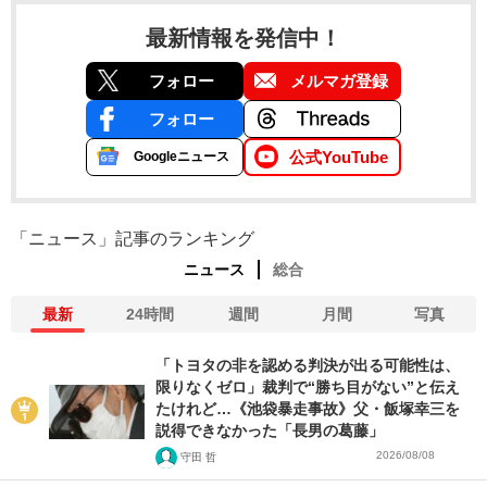
最新情報を発信中！
フォロー
メルマガ登録
フォロー
公式YouTube
Googleニュース
「ニュース」記事のランキング
ニュース
総合
最新
24時間
週間
月間
写真
「トヨタの非を認める判決が出る可能性は、
限りなくゼロ」裁判で“勝ち目がない”と伝え
たけれど…《池袋暴走事故》父・飯塚幸三を
説得できなかった「長男の葛藤」
2026/08/08
守田 哲