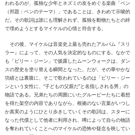
われるのが、孤独な少年とネズミの友をめぐる楽曲「ベン
（邦題：ベンのテーマ）」であることは、きわめて示唆的
だ。その歌詞は誰にも理解されず、孤独を動物たちとの絆
で埋めようとするマイケルの心情と符合する。
その後、マイケルは音楽史上最も売れたアルバム『スリ
ラー』によって、その人気を決定的なものにする。なかで
も「ビリー・ジーン」で披露したムーンウォークは、ダン
スの歴史を塗り替える瞬間となった。だが、その華やかな
功績とは裏腹に、そこで歌われているのは「ビリー・ジー
ンという女性に、“子どもの父親だ”と名指しされる男」の
物語である。兄弟たちの周囲にいたグルーピーたちに着想
を得た架空の内容でありながら、根拠のない言葉がいつし
か真実のようにひとり歩きしていくその歌詞は、スターに
なった代償として他者に利用され、噂によって自らの物語
を奪われていくことへのマイケルの恐怖や疑念を映してい