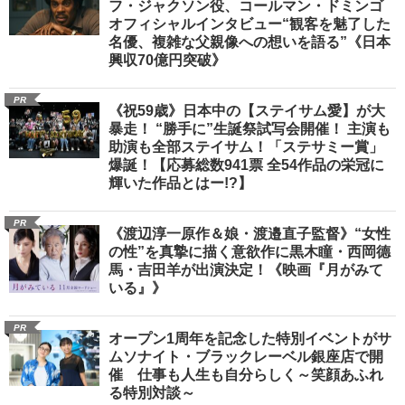
フ・ジャクソン役、コールマン・ドミンゴ
オフィシャルインタビュー“観客を魅了した
名優、複雑な父親像への想いを語る”《日本
興収70億円突破》
PR
《祝59歳》日本中の【ステイサム愛】が大
暴走！ “勝手に”生誕祭試写会開催！ 主演も
助演も全部ステイサム！「ステサミー賞」
爆誕！【応募総数941票 全54作品の栄冠に
輝いた作品とはー!?】
PR
《渡辺淳一原作＆娘・渡邉直子監督》“女性
の性”を真摯に描く意欲作に黒木瞳・西岡德
馬・吉田羊が出演決定！《映画『月がみて
いる』》
PR
オープン1周年を記念した特別イベントがサ
ムソナイト・ブラックレーベル銀座店で開
催 仕事も人生も自分らしく～笑顔あふれ
る特別対談～