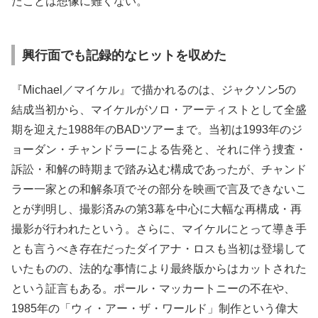
たことは想像に難くない。
興行面でも記録的なヒットを収めた
『Michael／マイケル』で描かれるのは、ジャクソン5の
結成当初から、マイケルがソロ・アーティストとして全盛
期を迎えた1988年のBADツアーまで。当初は1993年のジ
ョーダン・チャンドラーによる告発と、それに伴う捜査・
訴訟・和解の時期まで踏み込む構成であったが、チャンド
ラー一家との和解条項でその部分を映画で言及できないこ
とが判明し、撮影済みの第3幕を中心に大幅な再構成・再
撮影が行われたという。さらに、マイケルにとって導き手
とも言うべき存在だったダイアナ・ロスも当初は登場して
いたものの、法的な事情により最終版からはカットされた
という証言もある。ポール・マッカートニーの不在や、
1985年の「ウィ・アー・ザ・ワールド」制作という偉大