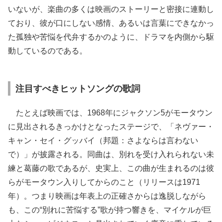
いないが、楽曲の多くは映画のストーリーと密接に連動し
ており、彼が口にしない感情、あるいは言葉にできなかっ
た孤独や苦悩を代弁するかのように、ドラマを内側から駆
動しているのである。
注目すべきヒットソングの歌詞
たとえば映画では、1968年にジャクソン5がモータウン
に見出されるきっかけとなったステージで、「ネヴァー・
キャン・セイ・グッバイ（邦題：さよならは言わない
で）」が披露される。同曲は、別れを受け入れられない未
練と葛藤の歌であるが、史実上、この曲が生まれるのは彼
らがモータウン入りしてからのこと（リリースは1971
年）。つまり映画は年表上の正確さからは逸脱しながら
も、この“別れに苦悩する”歌が持つ響きを、マイケルが巨