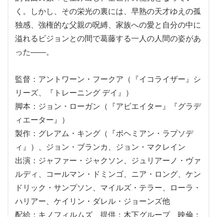
く。しかし、その栄光の裏には、早熟の天才ゆえの孤
独感、強権的な父親の呪縛、家族への愛と自分の中に
溢れるビジョンとの間で葛藤する一人の人間の姿があ
った――。
監督：アントワーン・フークア（『イコライザー』シ
リーズ、『トレーニング デイ』）
脚本：ジョン・ローガン（『アビエイター』『グラデ
ィエーター』）
製作：グレアム・キング（『ボヘミアン・ラプソデ
ィ』）、ジョン・ブランカ、ジョン・マクレイン
出演：ジャファー・ジャクソン、ジュリアーノ・ヴァ
ルディ、コールマン・ドミンゴ、ニア・ロング、ケン
ドリック・サンプソン、マイルズ・テラー、ローラ・
ハリアー、ケイリン・ダレル・ジョーンズ他
配給：キノフィルムズ 提供：木下グループ 映倫：