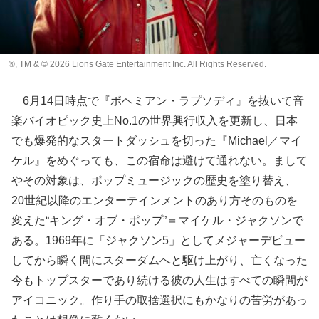
®, TM & © 2026 Lions Gate Entertainment Inc. All Rights Reserved.
6月14日時点で『ボヘミアン・ラプソディ』を抜いて音
楽バイオピック史上No.1の世界興行収入を更新し、日本
でも爆発的なスタートダッシュを切った『Michael／マイ
ケル』をめぐっても、この宿命は避けて通れない。まして
やその対象は、ポップミュージックの歴史を塗り替え、
20世紀以降のエンターテインメントのあり方そのものを
変えた“キング・オブ・ポップ”＝マイケル・ジャクソンで
ある。1969年に「ジャクソン5」としてメジャーデビュー
してから瞬く間にスターダムへと駆け上がり、亡くなった
今もトップスターであり続ける彼の人生はすべての瞬間が
アイコニック。作り手の取捨選択にもかなりの苦労があっ