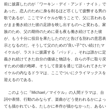
前に披露したのが「ワーキン・デイ・アンド・ナイト」で
あった。恋人のために身を削るほど尽くして疲弊する男の
歌であるが、ここでマイケルが歌うことで、父に言われる
がまま働き続けた彼の足跡を映し出すものへと変わる。家
族のため、父の期待のために昼も夜も働き続けてきた彼
が、もう十分に役目を果たしたのだと告げる別れの意思表
示となるのだ。そうして父のための”良い子”でい続けたマ
イケルが、ラストに披露する「バッド」。それは誰かに定
義され続けてきた自分の価値と物語を、自らの手に取り戻
すための彼の咆哮。そうして音楽を通じて語られてきたマ
イケルの内なるドラマは、ここでついにクライマックスを
迎えるのである。
このように『Michael／マイケル』の人間ドラマは、台
詞や表情、行動のみならず、楽曲がどう使われるかによっ
ても描かれている。たしかに本作が描かなかった、あるい