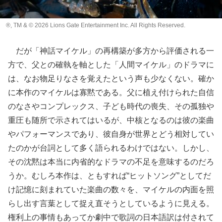
®, TM & © 2026 Lions Gate Entertainment Inc. All Rights Reserved.
だが「神話マイケル」の再構築が多方から評価される一
方で、父との確執を軸とした「人間マイケル」のドラマに
は、なお物足りなさを覚えたという声も少なくない。確か
に本作のマイケルは寡黙である。父に植え付けられた自信
のなさやコンプレックス、子ども時代の喪失、その孤独や
重圧も随所で示されてはいるが、中核となるのは彼の楽曲
やパフォーマンスであり、彼自身が世界とどう相対してい
たのかが台詞として多く語られるわけではない。しかし、
その沈黙は本当に内省的なドラマの不足を意味するのだろ
うか。むしろ本作は、ともすれば“ヒットソング”としてだ
け記憶に刻まれていた楽曲の数々を、マイケルの内面を照
らし出す言葉として捉え直そうとしているように見える。
権利上の事情もあってか劇中で歌詞の日本語訳は付されて