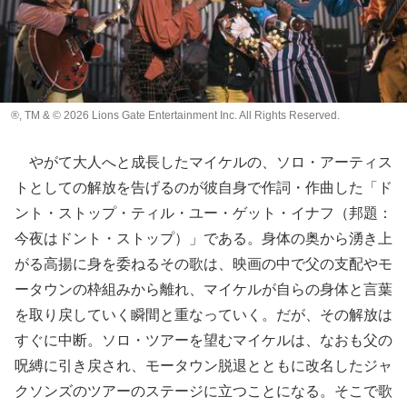
®, TM & © 2026 Lions Gate Entertainment Inc. All Rights Reserved.
やがて大人へと成長したマイケルの、ソロ・アーティス
トとしての解放を告げるのが彼自身で作詞・作曲した「ド
ント・ストップ・ティル・ユー・ゲット・イナフ（邦題：
今夜はドント・ストップ）」である。身体の奥から湧き上
がる高揚に身を委ねるその歌は、映画の中で父の支配やモ
ータウンの枠組みから離れ、マイケルが自らの身体と言葉
を取り戻していく瞬間と重なっていく。だが、その解放は
すぐに中断。ソロ・ツアーを望むマイケルは、なおも父の
呪縛に引き戻され、モータウン脱退とともに改名したジャ
クソンズのツアーのステージに立つことになる。そこで歌