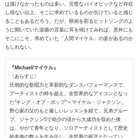
は描けなかったものは多い。完璧なバイオピックなど存在
し得ない以上、そこに求めているものが欠けていると感じ
ることもあるだろう。だが、映画を彩るヒットソングのよ
うに聞いていた楽曲の言葉に耳を傾けてみれば、意外にも
そこにこそ、求めていた「人間マイケル」の姿があるのか
もしれない。
『Michael/マイケル』
〈あらすじ〉
圧倒的な歌唱力と革新的なダンスパフォーマンスで、
アーティストの枠を超え、全世界的なアイコンとなっ
た“キング・オブ・ポップ”＝マイケル・ジャクソン。
野心家の父のもと厳しいレッスンを経て、兄弟グルー
プ、ジャクソン5で幼少の頃から大成功を収めた彼
は、やがて青年となり、ソロアーティストとして歴史
的名曲の数々を生み出し、全世界の寵児となってい