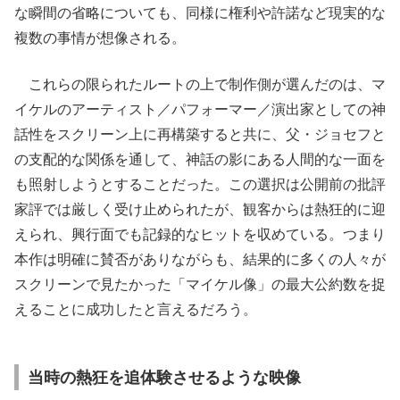
な瞬間の省略についても、同様に権利や許諾など現実的な
複数の事情が想像される。
これらの限られたルートの上で制作側が選んだのは、マ
イケルのアーティスト／パフォーマー／演出家としての神
話性をスクリーン上に再構築すると共に、父・ジョセフと
の支配的な関係を通して、神話の影にある人間的な一面を
も照射しようとすることだった。この選択は公開前の批評
家評では厳しく受け止められたが、観客からは熱狂的に迎
えられ、興行面でも記録的なヒットを収めている。つまり
本作は明確に賛否がありながらも、結果的に多くの人々が
スクリーンで見たかった「マイケル像」の最大公約数を捉
えることに成功したと言えるだろう。
当時の熱狂を追体験させるような映像