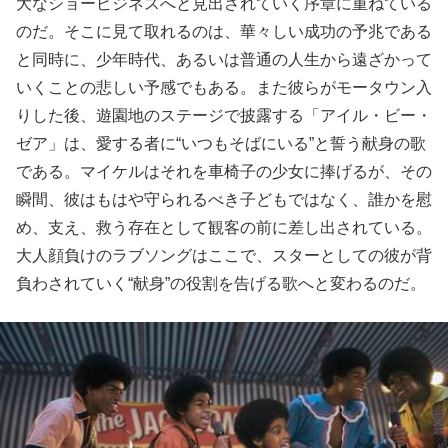
大なショービジネスへと見出されていく序章に重ねている
のだ。そこに見て取れるのは、華々しい成功の予兆である
と同時に、少年時代、あるいは普通の人生から遠ざかって
いくことの悲しい予感でもある。また彼らがモータウン入
りした後、遊園地のステージで披露する「アイル・ビー・
ゼア」は、愛する者に“いつもそばにいる”と誓う献身の歌
である。マイケルはそれを車椅子の少女に捧げるが、その
瞬間、彼はもはや守られるべき子どもではなく、誰かを慰
め、支え、救う存在として観客の前に差し出されている。
大人顔負けのラブソングはここで、スターとしての彼が背
負わされていく“献身”の役割を告げる歌へと変わるのだ。