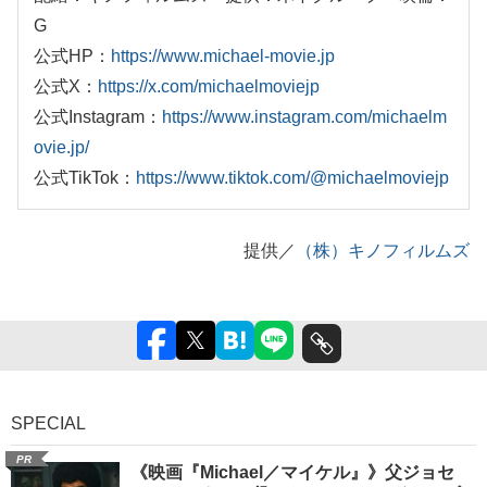
G
公式HP：
https://www.michael-movie.jp
公式X：
https://x.com/michaelmoviejp
公式Instagram：
https://www.instagram.com/michaelm
ovie.jp/
公式TikTok：
https://www.tiktok.com/@michaelmoviejp
提供／
（株）キノフィルムズ
SPECIAL
PR
《映画『Michael／マイケル』》父ジョセ