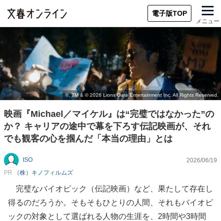
電子版TOP
メニュー
映画『Michael／マイケル』は“完璧ではなかった”の
か？ キャリアの途中で幕を下ろす伝記映画が、それ
でも観客の心を掴んだ「本当の理由」とは
ISO
2026/06/19
PR
（株）キノフィルムズ
完璧なバイオピック（伝記映画）など、果たして存在し
得るのだろうか。そもそもひとりの人間、それもバイオピ
ックの対象として選ばれる人物の生涯を、2時間や3時間