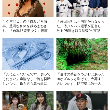
ヤクザ顔負けの「血みどろ情
「敗因分析は一切聞かれなかっ
事」豊満な身体を舐めまわさ
た」侍ジャパン選手が証言し
れ…「自称16歳美少女」怪演
た“NPB聞き取り調査”の実態「選
中、かたせ梨乃（69）の美しす
手から次期監督の要求は…」
ぎる“熟れ方”
「死にたくないんです。切って
「遺体の手首をつかむと腐った
ください」麻酔なしで腕を切断
肉がズルッと剥げて」火葬すら
した少女、瞼も唇も真っ黒に腫
追いつかず、防空壕に数十人
れあがり「この仇、討って下さ
を“集団土葬”…この世の地獄を見
い」と息絶えた少年…原爆投下
た少年兵が明かした“過酷すぎる
直後に“広島の離島で起きていた
任務”とは
知られざる被害の実情