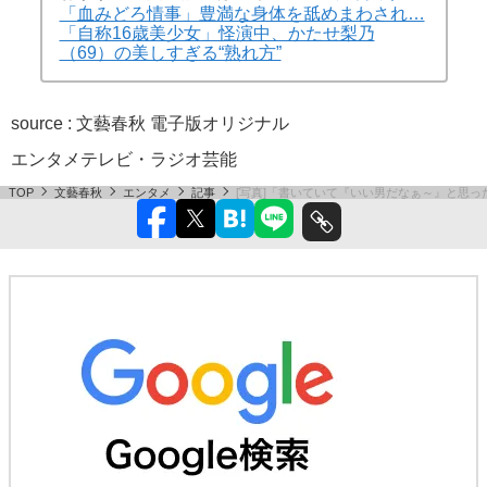
「血みどろ情事」豊満な身体を舐めまわされ…
「自称16歳美少女」怪演中、かたせ梨乃
（69）の美しすぎる“熟れ方”
source : 文藝春秋 電子版オリジナル
エンタメ
テレビ・ラジオ
芸能
TOP
文藝春秋
エンタメ
記事
[写真]「書いていて『いい男だなぁ～』と思っ