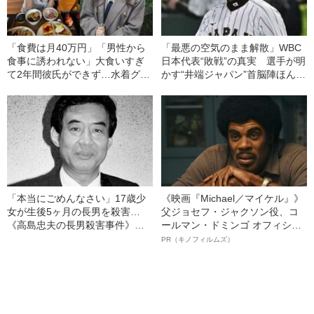
「食費は月40万円」「男性から
「最悪の空気のまま解散」WBC
食事に誘われない」大食いすぎ
日本代表“敗戦”の真実 選手が明
て2年間彼氏ができず…水着グラ
かす“井端ジャパン”首脳陣ほんと
ビアも話題の“可愛すぎる”大食い
うの評価「良い距離感だったコ
女子（24）が語る、驚愕の食生
ーチは…」
活
「本当にごめんなさい」17歳少
《映画『Michael／マイケル』》
女が生後5ヶ月の長男を殺害…
父ジョセフ・ジャクソン役、コ
《高島忠夫の長男殺害事件》夫
ールマン・ドミンゴ オフィシャ
婦が背負った“消えない傷”（昭和
ルインタビュー“観客を魅了した
PR（キノフィルムズ）
39年の事件）
名優、複雑な父親像への想いを
語る”《日本興収70億円突破》