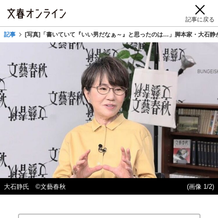
記事に戻る
記事
[写真]「書いていて『いい男だなぁ～』と思ったのは…」脚本家・大石静
大石静氏 ©文藝春秋
(画像 1/2)