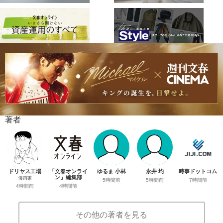
著者
ドリヤス工場
「文春オンライ
ゆるま 小林
永井 均
時事ドットコム
ン」編集部
漫画家
5時間前
5時間前
7時間前
4時間前
4時間前
その他の著者を見る