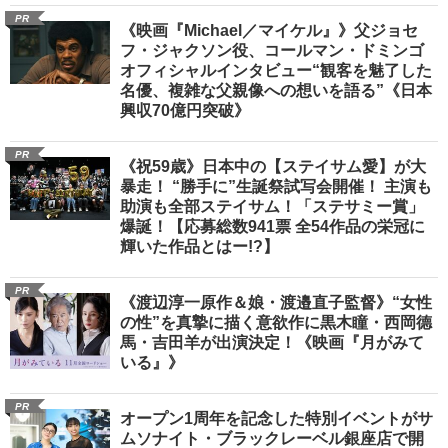
PR
《映画『Michael／マイケル』》父ジョセ
フ・ジャクソン役、コールマン・ドミンゴ
オフィシャルインタビュー“観客を魅了した
名優、複雑な父親像への想いを語る”《日本
興収70億円突破》
PR
《祝59歳》日本中の【ステイサム愛】が大
暴走！ “勝手に”生誕祭試写会開催！ 主演も
助演も全部ステイサム！「ステサミー賞」
爆誕！【応募総数941票 全54作品の栄冠に
輝いた作品とはー!?】
PR
《渡辺淳一原作＆娘・渡邉直子監督》“女性
の性”を真摯に描く意欲作に黒木瞳・西岡德
馬・吉田羊が出演決定！《映画『月がみて
いる』》
PR
オープン1周年を記念した特別イベントがサ
ムソナイト・ブラックレーベル銀座店で開