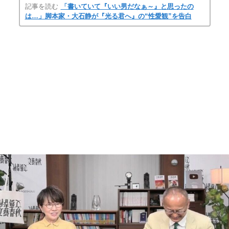
記事を読む
「書いていて『いい男だなぁ～』と思ったの
は…」脚本家・大石静が『光る君へ』の“性愛観”を告白