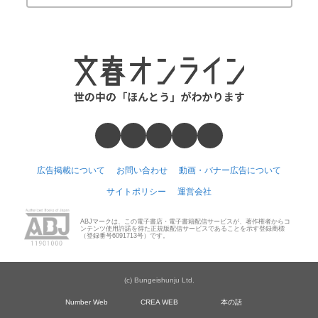
広告掲載について
お問い合わせ
動画・バナー広告について
サイトポリシー
運営会社
ABJマークは、この電子書店・電子書籍配信サービスが、著作権者からコ
ンテンツ使用許諾を得た正規版配信サービスであることを示す登録商標
（登録番号6091713号）です。
(c) Bungeishunju Ltd.
Number Web
CREA WEB
本の話