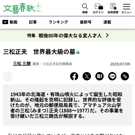
検索
ログイン
会員登録
メニュー
動画
記事
ランキング
最新号
連載
戦後80年の偉大なる変人才人
特集
三松正夫 世界最大級の墓
三松 三朗
2025/07/09
義孫・三松正夫記念館館長
1943年の北海道・有珠山噴火によって誕生した昭和
新山。その隆起を克明に記録し、世界的な評価を受
けたのが、地元の郵便局局長で、アマチュア火山学
者の三松（みまつ）正夫（1888〜1977）だ。その事業を
受け継いだ三松三朗氏が解説する。