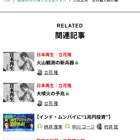
TOP
戦後80年の偉大なる変人才人
三松正夫 世界最大級の墓
RELATED
関連記事
日本再生｜立花隆
火山観測の新兵器
立花 隆
日本再生｜立花隆
大噴火の予兆
立花 隆
【インド・ムンバイに“1兆円投資”】
PR
桝井 俊幸
中川 コージ
村井 弦