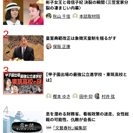
分
彬子女王と母信子妃 決裂の瞬間〈三笠宮家分
裂の凄まじい内幕〉
秋山 千佳
本誌取材班
2
皇室典範改正は象徴天皇制を揺るがす
保阪 正康
3
【甲子園出場の最強公立進学校・東筑高校と
は】
樫本 ゆき
田中 仰
村井 弦
4
さ
息を潜める財務省、看板政策の迷走、女性総
実
裁の可能性、仇敵が会長に
「文藝春秋」編集部