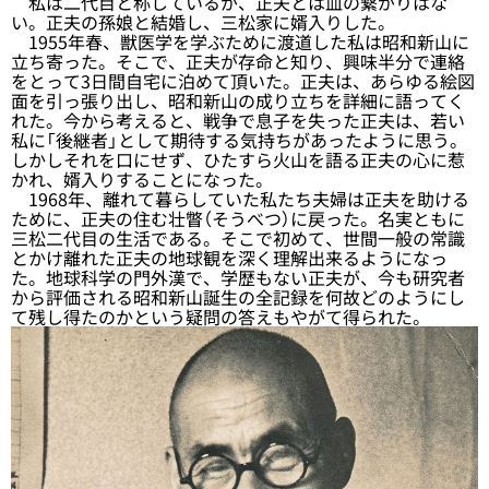
私は二代目と称しているが、正夫とは血の繋がりはな
い。正夫の孫娘と結婚し、三松家に婿入りした。
1955年春、獣医学を学ぶために渡道した私は昭和新山に
立ち寄った。そこで、正夫が存命と知り、興味半分で連絡
をとって3日間自宅に泊めて頂いた。正夫は、あらゆる絵図
面を引っ張り出し、昭和新山の成り立ちを詳細に語ってく
れた。今から考えると、戦争で息子を失った正夫は、若い
私に「後継者」として期待する気持ちがあったように思う。
しかしそれを口にせず、ひたすら火山を語る正夫の心に惹
かれ、婿入りすることになった。
1968年、離れて暮らしていた私たち夫婦は正夫を助ける
ために、正夫の住む壮瞥（そうべつ）に戻った。名実ともに
三松二代目の生活である。そこで初めて、世間一般の常識
とかけ離れた正夫の地球観を深く理解出来るようになっ
た。地球科学の門外漢で、学歴もない正夫が、今も研究者
から評価される昭和新山誕生の全記録を何故どのようにし
て残し得たのかという疑問の答えもやがて得られた。