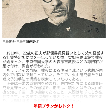
三松正夫（三松三朗氏提供）
1910年、22歳の正夫が郵便局員見習いとして父の経営す
る壮瞥特定郵便局を手伝っていた頃、突如有珠山麓で噴火
が始まった。東京帝国大学の大森房吉教授などの専門家が
駆け付け、調査が行われた。
ちょうどその当時、噴火による住民全滅という悲劇が国
内外で相次いで起こっていた。そこで、火山研究者たちは
噴火予知手法の構築を模索していたのである。
正夫は一帯の道案内を頼まれ、専門家たちによる調査研
究を見守った。その過程で、正夫は、噴火とはその火山の
癖を知る千載一遇の機会であること、人間は地球にしか生
存できず、その星では地震・噴火は不可欠な自然現象であ
り、人間は謙虚に身を守るべきことを悟った。
年額プランがおトク！