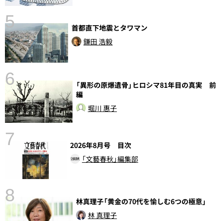
5
首都直下地震とタワマン
鎌田 浩毅
6
し
「異形の原爆遺骨」ヒロシマ81年目の真実 前
編
堀川 惠子
7
2026年8月号 目次
「文藝春秋」編集部
8
林真理子「黄金の70代を愉しむ6つの極意」
前
林 真理子