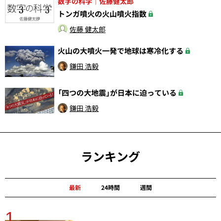
数字の科学｜佐藤健太郎
トンガ噴火の火山噴火指数
佐藤 健太郎
火山の大噴火一発で地球は寒冷化する
鎌田 浩毅
「四つの大地震」が日本に迫っている
鎌田 浩毅
ランキング
最新
24時間
週間
1