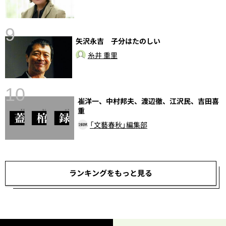
9
矢沢永吉 子分はたのしい
糸井 重里
10
崔洋一、中村邦夫、渡辺徹、江沢民、吉田喜
重
「文藝春秋」編集部
ランキングをもっと見る