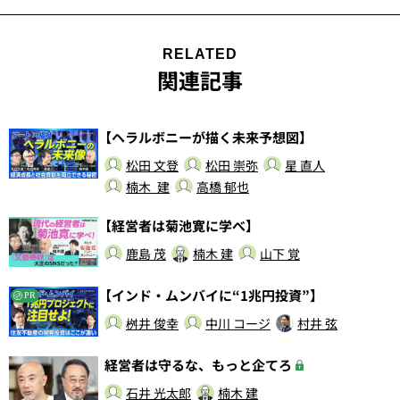
RELATED
関連記事
【ヘラルボニーが描く未来予想図】
松田 文登
松田 崇弥
星 直人
楠木 建
高橋 郁也
【経営者は菊池寛に学べ】
鹿島 茂
楠木 建
山下 覚
【インド・ムンバイに“1兆円投資”】
PR
桝井 俊幸
中川 コージ
村井 弦
経営者は守るな、もっと企てろ
石井 光太郎
楠木 建