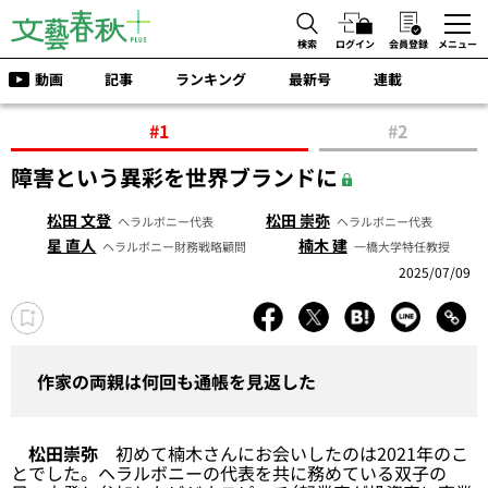
検索
ログイン
会員登録
メニュー
動画
記事
ランキング
最新号
連載
#1
#2
障害という異彩を世界ブランドに
松田 文登
松田 崇弥
ヘラルボニー代表
ヘラルボニー代表
星 直人
楠木 建
ヘラルボニー財務戦略顧問
一橋大学特任教授
2025/07/09
作家の両親は何回も通帳を見返した
松田崇弥
初めて楠木さんにお会いしたのは2021年のこ
とでした。ヘラルボニーの代表を共に務めている双子の