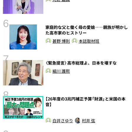
6
家庭的な父と働く母の愛娘――親族が明かし
た高市家のヒストリー
甚野 博則
本誌取材班
7
〈緊急提言〉高市総理よ、日本を壊すな
細川 護熙
8
【26年度の3兆円補正予算「財源」と米国の本
前
音】
白井さゆり
村井 弦