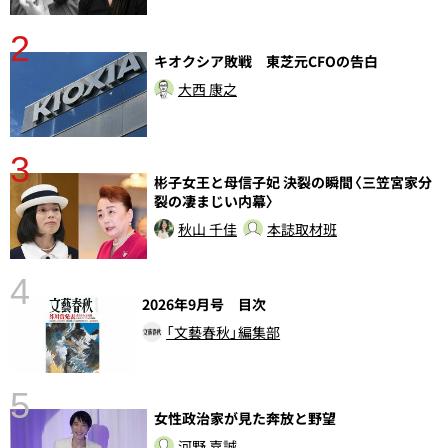
2
キオクシア敗戦 東芝元CFOの告白
大西 康之
3
彬子女王と母信子妃 決裂の瞬間〈三笠宮家分
裂の凄まじい内幕〉
秋山 千佳
本誌取材班
4
2026年9月号 目次
「文藝春秋」編集部
5
女性政治家が見た奔放と野望
し
河野 嘉誠