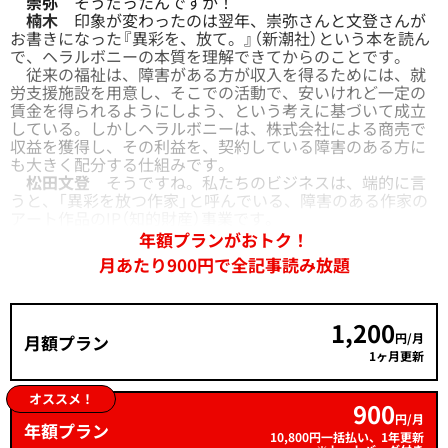
崇弥
そうだったんですか！
楠木
印象が変わったのは翌年、崇弥さんと文登さんが
お書きになった『異彩を、放て。』（新潮社）という本を読ん
で、ヘラルボニーの本質を理解できてからのことです。
従来の福祉は、障害がある方が収入を得るためには、就
労支援施設を用意し、そこでの活動で、安いけれど一定の
賃金を得られるようにしよう、という考えに基づいて成立
している。しかしヘラルボニーは、株式会社による商売で
収益を獲得し、その利益を、契約している障害のある方に
も大きく配分する仕組みです。
松田文登
そうですね。私たちのビジネスは、端的に言
うと、「異彩を放つ作家」と呼んでいる、障害のある作家の
アート作品のIP（知的財産）事業です。
年額プランがおトク！
月あたり900円で全記事読み放題
1,200
円/月
月額プラン
1ヶ月更新
オススメ！
900
円/月
年額プラン
10,800円一括払い、1年更新