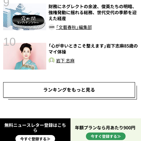
9
財務にネグレクトの余波、俊英たちの明暗、
強権発動に揺れる総務、世代交代の季節を迎
えた経産
「文藝春秋」編集部
10
「心が辛いときこそ整えます」岩下志麻85歳の
総
マイ体操
岩下 志麻
ランキングをもっと見る
無料ニュースレター登録はこち
年額プランなら月あたり900円
ら
今すぐ登録する≫
今すぐ登録する≫