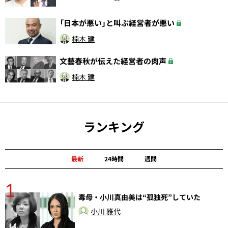
「日本が悪い」と叫ぶ経営者が悪い
楠木 建
文藝春秋が伝えた経営者の肉声
楠木 建
ランキング
最新
24時間
週間
1
分
毒母・小川真由美は“孤独死”していた
小川 雅代