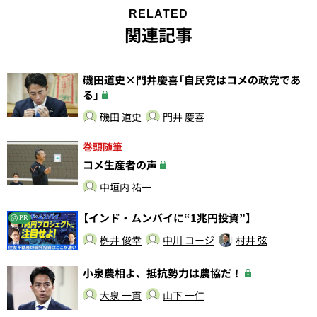
RELATED
関連記事
磯田道史×門井慶喜「自民党はコメの政党であ
る」
磯田 道史
門井 慶喜
巻頭随筆
コメ生産者の声
中垣内 祐一
【インド・ムンバイに“1兆円投資”】
PR
桝井 俊幸
中川 コージ
村井 弦
小泉農相よ、抵抗勢力は農協だ！
大泉 一貫
山下 一仁