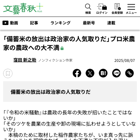
検索
ログイン
会員登録
メニュー
動画
記事
ランキング
最新号
連載
「備蓄米の放出は政治家の人気取りだ」プロ米農
家の農政への大不満
窪田 新之助
2025/08/07
ノンフィクション作家
備蓄米の放出は政治家の人気取りだ
「『令和の米騒動』は農政の長年の失敗が招いたことではな
いか」
「そのツケを農業の生産や卸の現場に払わせようとしていな
いか」
本稿のために取材した稲作農家たちが、いま真っ先に訴