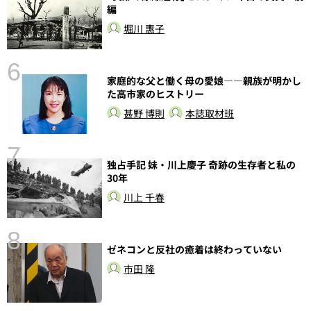
編
堀川 惠子
6
し
家庭的な父と働く母の愛娘――親族が明かし
た高市家のヒストリー
甚野 博則
本誌取材班
7
独占手記 妹・川上慶子 奇跡の生存者と私の
30年
川上 千春
8
前
ゼネコンと反社の癒着は終わっていない
市田 隆