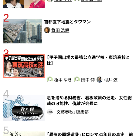
2
首都直下地震とタワマン
鎌田 浩毅
3
【甲子園出場の最強公立進学校・東筑高校と
は】
樫本 ゆき
田中 仰
村井 弦
4
さ
息を潜める財務省、看板政策の迷走、女性総
実
裁の可能性、仇敵が会長に
「文藝春秋」編集部
5
「異形の原爆遺骨」ヒロシマ81年目の真実 前