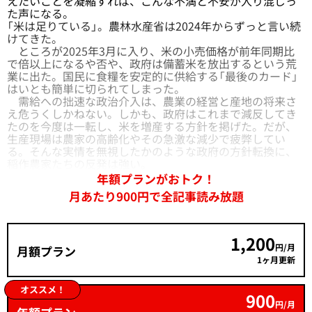
えたいことを凝縮すれば、こんな不満と不安が入り混じっ
た声になる。
「米は足りている」。農林水産省は2024年からずっと言い続
けてきた。
ところが2025年3月に入り、米の小売価格が前年同期比
で倍以上になるや否や、政府は備蓄米を放出するという荒
業に出た。国民に食糧を安定的に供給する「最後のカード」
はいとも簡単に切られてしまった。
需給への拙速な政治介入は、農業の経営と産地の将来さ
え危うくしかねない。しかも、政府はこれまで減反してき
たのを今度は一転し、米を増産する方針を掲げた。だが、
生産現場は農家の高齢化やその急激な減少で疲弊してい
る。そんな実情を無視したかのような政府の方針転換に、
稲作農家たちの反発は強い。
年額プランがおトク！
月あたり900円で全記事読み放題
1,200
円/月
月額プラン
1ヶ月更新
オススメ！
900
円/月