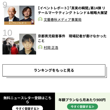
9
【イベントレポート】「真実の瞬間」第14弾 リ
テールマーケティング トレンド＆戦略大展望
文藝春秋メディア事業局
10
京都男児殺害事件 現場記者が書けなかった
こと
村岡 正浩
ランキングをもっと見る
無料ニュースレター登録はこち
年額プランなら月あたり900円
ら
今すぐ登録する≫
今すぐ登録する≫