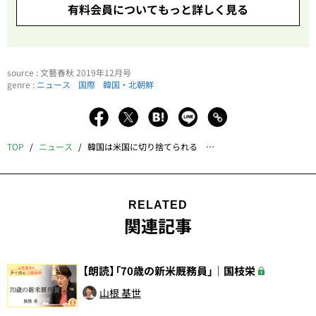
有料会員についてもっと詳しく見る
source : 文藝春秋 2019年12月号
genre :
ニュース
国際
韓国・北朝鮮
TOP
ニュース
韓国は米国に切り捨てられる 在韓米軍撤退へ
RELATED
関連記事
【朗読】「70歳の新米厩務員」｜国枝栄
山根 基世