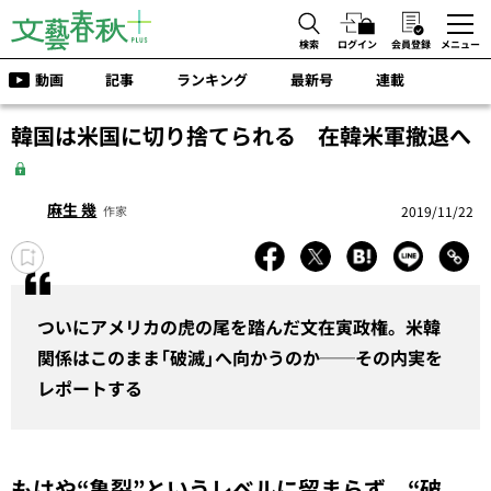
検索
ログイン
会員登録
メニュー
動画
記事
ランキング
最新号
連載
韓国は米国に切り捨てられる 在韓米軍撤退へ
麻生 幾
2019/11/22
作家
ついにアメリカの虎の尾を踏んだ文在寅政権。米韓
関係はこのまま「破滅」へ向かうのか──その内実を
レポートする
もはや“亀裂”というレベルに留まらず、“破