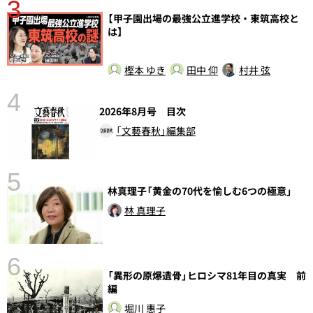
3
【甲子園出場の最強公立進学校・東筑高校と
さ
は】
実
樫本 ゆき
田中 仰
村井 弦
4
2026年8月号 目次
「文藝春秋」編集部
5
林真理子「黄金の70代を愉しむ6つの極意」
の
林 真理子
6
「異形の原爆遺骨」ヒロシマ81年目の真実 前
し
編
堀川 惠子