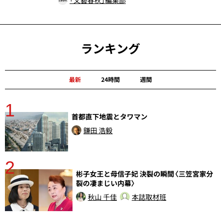
ランキング
最新
24時間
週間
1
分
首都直下地震とタワマン
鎌田 浩毅
2
彬子女王と母信子妃 決裂の瞬間〈三笠宮家分
裂の凄まじい内幕〉
秋山 千佳
本誌取材班