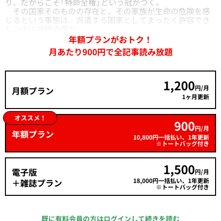
り、だからこそ「特命全権」という冠がつく。
その国家そのものの存在と、その家族が生命の危険を感
じるという事態は、派遣する国家としてまったく許容でき
ないのは自明の理だ。
年額プランがおトク！
月あたり900円で全記事読み放題
1,200
円/月
月額プラン
1ヶ月更新
オススメ！
900
円/月
年額プラン
10,800円一括払い、1年更新
※トートバッグ付き
1,500
電子版
円/月
18,000円一括払い、1年更新
＋雑誌プラン
※トートバッグ付き
既に有料会員の方はログインして続きを読む