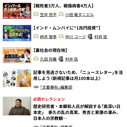
【戦死者3万人、戦傷病者4万人】
笠井 亮平
小田 竜ダニエル
【インド・ムンバイに“1兆円投資”】
PR
桝井 俊幸
中川 コージ
村井 弦
【裏社会の現在地】
久田 将義
村井 弦
記事を見逃さないため、「ニュースレター」を活
用しよう〈新規記事は月100本以上〉
「文藝春秋」編集部
必読セレクション
歴史研究者・本郷和人氏が解説する「奥深い日
本史」 承久の乱の真実、秀吉と家康の凄み、
日本人の宗教観…
「文藝春秋」編集部