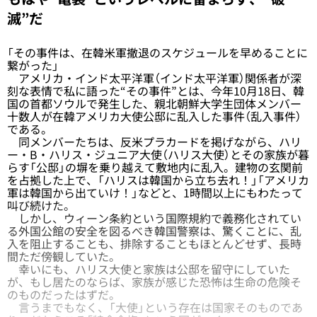
滅”だ
「その事件は、在韓米軍撤退のスケジュールを早めることに
繋がった」
アメリカ・インド太平洋軍（インド太平洋軍）関係者が深
刻な表情で私に語った“その事件”とは、今年10月18日、韓
国の首都ソウルで発生した、親北朝鮮大学生団体メンバー
十数人が在韓アメリカ大使公邸に乱入した事件（乱入事件）
である。
同メンバーたちは、反米プラカードを掲げながら、ハリ
ー・B・ハリス・ジュニア大使（ハリス大使）とその家族が暮
らす「公邸」の塀を乗り越えて敷地内に乱入。建物の玄関前
を占拠した上で、「ハリスは韓国から立ち去れ！」「アメリカ
軍は韓国から出ていけ！」などと、1時間以上にもわたって
叫び続けた。
しかし、ウィーン条約という国際規約で義務化されてい
る外国公館の安全を図るべき韓国警察は、驚くことに、乱
入を阻止することも、排除することもほとんどせず、長時
間ただ傍観していた。
幸いにも、ハリス大使と家族は公邸を留守にしていた
が、もし居たのならば、家族が感じた恐怖は生命の危険そ
のものだったはずだ。
言うまでもなく、「大使」という存在は国家そのものであ