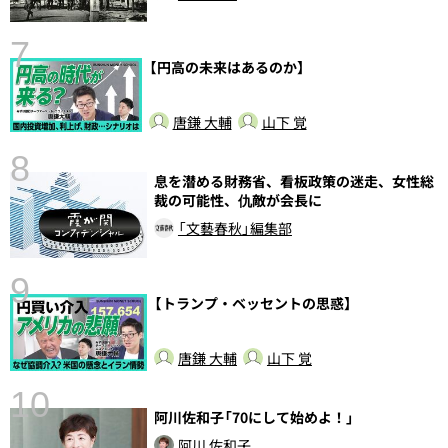
7
【円高の未来はあるのか】
唐鎌 大輔
山下 覚
8
息を潜める財務省、看板政策の迷走、女性総
裁の可能性、仇敵が会長に
「文藝春秋」編集部
9
【トランプ・ベッセントの思惑】
前
唐鎌 大輔
山下 覚
10
阿川佐和子「70にして始めよ！」
阿川 佐和子