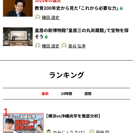
2025年の論点
教育200年史から見た「これから必要な力」
磯田 道史
皇居の新博物館「皇居三の丸尚蔵館」で宝物を探
そう
磯田 道史
島谷 弘幸
ランキング
最新
24時間
週間
1
分
【横浜vs沖縄尚学を徹底分析】
かみじょう たけし
田中 仰