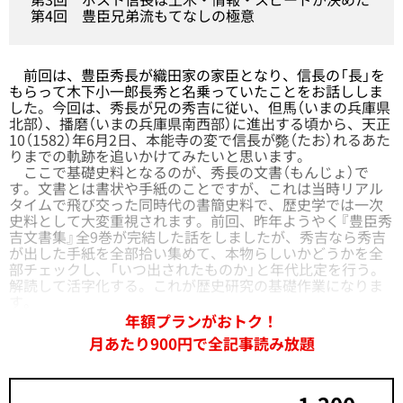
第4回
豊臣兄弟流もてなしの極意
前回は、豊臣秀長が織田家の家臣となり、信長の「長」を
もらって木下小一郎長秀と名乗っていたことをお話ししま
した。今回は、秀長が兄の秀吉に従い、但馬（いまの兵庫県
北部）、播磨（いまの兵庫県南西部）に進出する頃から、天正
10（1582）年6月2日、本能寺の変で信長が斃（たお）れるあた
りまでの軌跡を追いかけてみたいと思います。
ここで基礎史料となるのが、秀長の文書（もんじょ）で
す。文書とは書状や手紙のことですが、これは当時リアル
タイムで飛び交った同時代の書簡史料で、歴史学では一次
史料として大変重視されます。前回、昨年ようやく『豊臣秀
吉文書集』全9巻が完結した話をしましたが、秀吉なら秀吉
が出した手紙を全部拾い集めて、本物らしいかどうかを全
部チェックし、「いつ出されたものか」と年代比定を行う。
解読して活字化する。これが歴史研究の基礎作業になりま
す。
年額プランがおトク！
月あたり900円で全記事読み放題