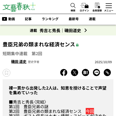
検索
ログイン
会員登録
メニュー
動画
記事
ランキング
最新号
連載
秀吉と秀長｜磯田道史
連載
豊臣兄弟の類まれな経済センス
短期集中連載 第2回
磯田 道史
2025/10/09
歴史学者
裸一貫から出発した2人は、知恵を授けることで声望
を集めていった
■秀吉と秀長〈完結〉
第1回
豊臣兄弟の謎
第2回
豊臣兄弟の類まれな経済センス
今回
第3回
ポスト信長は土木・情報・スピードが決めた