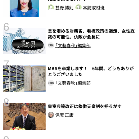
甚野 博則
本誌取材班
6
息を潜める財務省、看板政策の迷走、女性総
し
裁の可能性、仇敵が会長に
「文藝春秋」編集部
7
MBSを卒業します！ 6年間、どうもありが
とうございました
「文藝春秋」編集部
8
皇室典範改正は象徴天皇制を揺るがす
前
保阪 正康