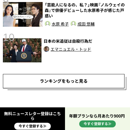
9
「芸能人になるの、私？」映画『ノルウェイの
森』で俳優デビューした水原希子が感じた戸
惑い
水原 希子
成田 悠輔
10
日本の米追従は自殺行為だ
エマニュエル・トッド
ランキングをもっと見る
無料ニュースレター登録はこち
年額プランなら月あたり900円
ら
今すぐ登録する≫
今すぐ登録する≫