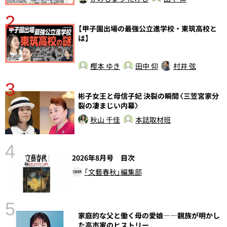
2
【甲子園出場の最強公立進学校・東筑高校と
は】
樫本 ゆき
田中 仰
村井 弦
3
彬子女王と母信子妃 決裂の瞬間〈三笠宮家分
裂の凄まじい内幕〉
秋山 千佳
本誌取材班
4
さ
2026年8月号 目次
実
「文藝春秋」編集部
5
家庭的な父と働く母の愛娘――親族が明かし
た高市家のヒストリー