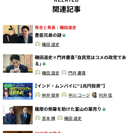
RELATED
関連記事
秀吉と秀長｜磯田道史
豊臣兄弟の謎
磯田 道史
磯田道史×門井慶喜「自民党はコメの政党であ
る」
磯田 道史
門井 慶喜
【インド・ムンバイに“1兆円投資”】
PR
桝井 俊幸
中川 コージ
村井 弦
薩摩の倒幕を助けた富山の薬売り
宮本 輝
磯田 道史