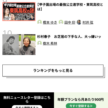
9
【甲子園出場の最強公立進学校・東筑高校と
は】
樫本 ゆき
田中 仰
村井 弦
10
杉村春子 お芝居の下手な人、大っ嫌いッ
総
樹木 希林
ランキングをもっと見る
無料ニュースレター登録はこち
年額プランなら月あたり900円
ら
今すぐ登録する≫
今すぐ登録する≫