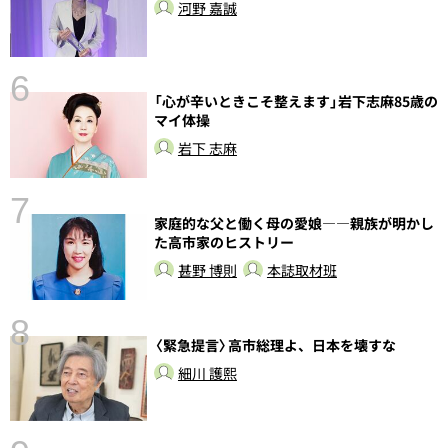
河野 嘉誠
6
「心が辛いときこそ整えます」岩下志麻85歳の
マイ体操
岩下 志麻
7
家庭的な父と働く母の愛娘――親族が明かし
た高市家のヒストリー
甚野 博則
本誌取材班
8
〈緊急提言〉高市総理よ、日本を壊すな
前
細川 護熙