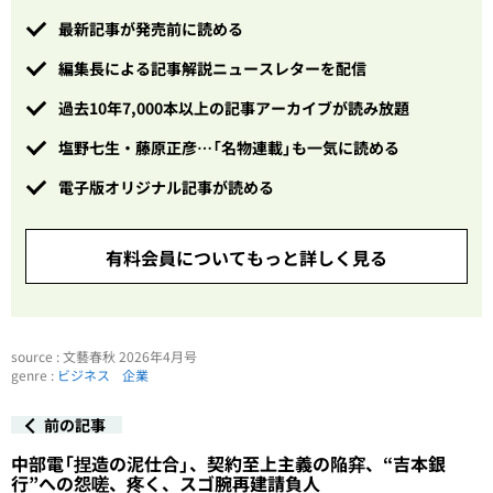
最新記事が発売前に読める
編集長による記事解説ニュースレターを配信
過去10年7,000本以上の記事アーカイブが読み放題
塩野七生・藤原正彦…「名物連載」も一気に読める
電子版オリジナル記事が読める
有料会員についてもっと詳しく見る
source : 文藝春秋 2026年4月号
genre :
ビジネス
企業
前の記事
中部電「捏造の泥仕合」、契約至上主義の陥穽、“吉本銀
行”への怨嗟、疼く、スゴ腕再建請負人