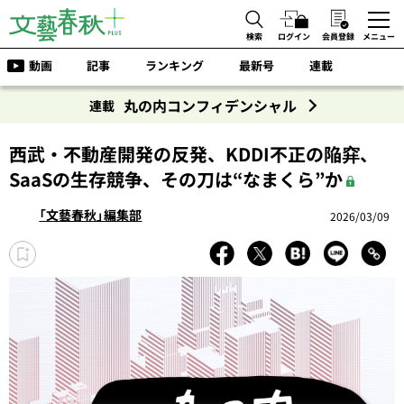
検索
ログイン
会員登録
メニュー
動画
記事
ランキング
最新号
連載
丸の内コンフィデンシャル
連載
西武・不動産開発の反発、KDDI不正の陥穽、
SaaSの生存競争、その刀は“なまくら”か
「文藝春秋」編集部
2026/03/09