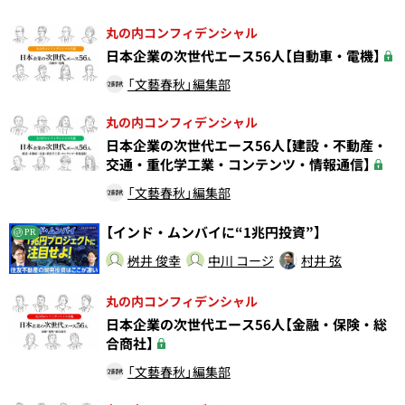
丸の内コンフィデンシャル
日本企業の次世代エース56人【自動車・電機】
「文藝春秋」編集部
丸の内コンフィデンシャル
日本企業の次世代エース56人【建設・不動産・
交通・重化学工業・コンテンツ・情報通信】
「文藝春秋」編集部
【インド・ムンバイに“1兆円投資”】
PR
桝井 俊幸
中川 コージ
村井 弦
丸の内コンフィデンシャル
日本企業の次世代エース56人【金融・保険・総
合商社】
「文藝春秋」編集部