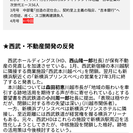
次世代エース56人
3月号
中部電「捏造の泥仕合」、契約至上主義の陥穽、“吉本銀行”へ
の怨嗟、疼く、スゴ腕再建請負人
4月号
←今回
★西武・不動産開発の反発
西武ホールディングス（HD、
西山隆一郎
社長）が保有不動
産の見直しを加速させている。1月、西武新宿線の本川越駅
に隣接する商業施設「西武本川越ペペ」を閉鎖。翌月にも新
横浜駅近くの「新横浜プリンスペペ」の営業を27年3月に終
了すると発表した。
本川越については
森田初恵
川越市長が「地域の賑わいを牽
引する跡地活用を期待する声が市に寄せられている」とする
要望書を西武鉄道の
小川周一郎
社長に提出。「表現は穏やか
だが、閉鎖に対する市の失望は深い」（川越市関係者）。
一方、新横浜プリンスペペは新横浜プリンスホテルに隣
接し、至近距離には西武鉄道が経営権を握る横浜アリーナ
もある。元々、西武HDはこれらの施設で新横浜駅周辺を活
性化しようとしてきたが、中核施設を閉鎖した格好。跡地
の活用策は今後検討するという。