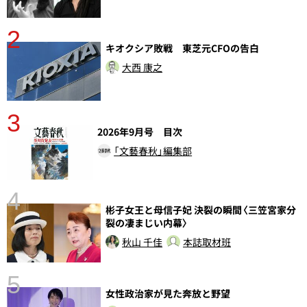
2
キオクシア敗戦 東芝元CFOの告白
大西 康之
3
2026年9月号 目次
「文藝春秋」編集部
4
彬子女王と母信子妃 決裂の瞬間〈三笠宮家分
裂の凄まじい内幕〉
秋山 千佳
本誌取材班
5
女性政治家が見た奔放と野望
し