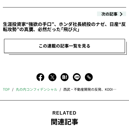
次の記事
生涯投資家“強欲の手口”、ホンダ社長続投のナゼ、日産“反
転攻勢”の真贋、必然だった「飛び火」
この連載の記事一覧を見る
TOP
丸の内コンフィデンシャル
西武・不動産開発の反発、KDDI不正の陥穽、SaaSの生存競争、その刀は“なまくら”か
RELATED
関連記事