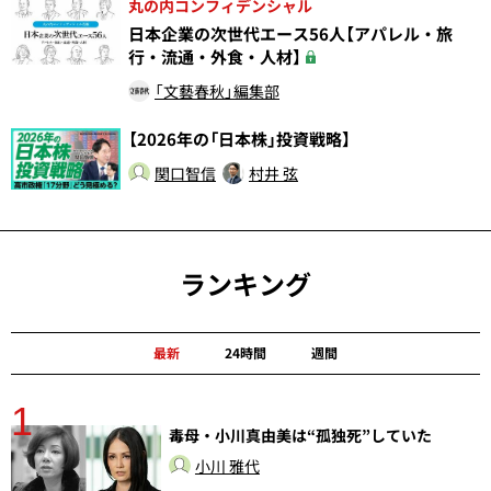
丸の内コンフィデンシャル
日本企業の次世代エース56人【アパレル・旅
行・流通・外食・人材】
「文藝春秋」編集部
【2026年の「日本株」投資戦略】
関口智信
村井 弦
ランキング
最新
24時間
週間
1
分
毒母・小川真由美は“孤独死”していた
小川 雅代