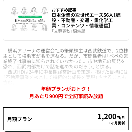
おすすめ記事
日本企業の次世代エース56人【建
設・不動産・交通・重化学工
業・コンテンツ・情報通信】
「文藝春秋」編集部
横浜アリーナの運営会社の筆頭株主は西武鉄道で、2位株
主として横浜市が名を連ねる。だが、市関係者は「ペペの営
業終了は事前に知らされていなかった。市や地元の反発を
恐れ、西武内部だけで話を進めたのだろう」と憤る。
西武HDは24年に中長期経営計画を策定。掲げた目標には
「不動産事業を核として持続的な成長を実現」させることも
含む。
年額プランがおトク！
月あたり900円で全記事読み放題
1,200
円/月
月額プラン
1ヶ月更新