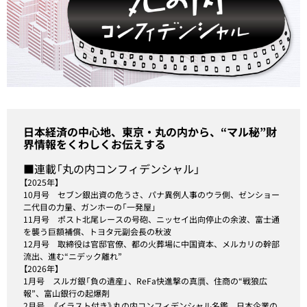
日本経済の中心地、東京・丸の内から、“マル秘”財
界情報をくわしくお伝えする
■連載「丸の内コンフィデンシャル」
【2025年】
10月号
セブン銀出資の危うさ、パナ異例人事のウラ側、ゼンショー
二代目の力量、ガンホーの「一発屋」
11月号
ポスト北尾レースの号砲、ニッセイ出向停止の余波、富士通
を襲う巨額補償、トヨタ元副会長の秋波
12月号
取締役は官邸官僚、都の火葬場に中国資本、メルカリの幹部
流出、進む“ニデック離れ”
【2026年】
1月号
スルガ銀「負の遺産」、ReFa快進撃の真贋、住商の“戦狼広
報”、富山銀行の起爆剤
2月号
《イラスト付き》丸の内コンフィデンシャル名鑑 日本企業の