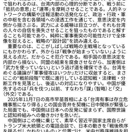
で狙われるのは、台湾内部の心理的分断であり、戦う前に
「抵抗の意思」と「連帯」を摩耗させることである。人的ネッ
トワークの構築や諜報活動の活発化など、政治・行政・軍
の中枢を含む各領域への浸透工作を通じて、意思決定を内
側から揺さぶる。武力による威嚇は目立つが、それも台湾
の人々の自信を喪失させることを狙ったものであると解す
ることも可能であり、純粋に軍事衝突の可能性だけで全体
像を捉えると、戦略の“設計図”を読み違える。
重要なのは、ここがしばしば戦略の主戦場となっている
にもかかわらず、外からは「戦争が始まっていない」ように
見える点だ。だからこそ厄介である。相手国の意思決定を
内部から損ない、同盟の結束を腐食させながら、加害側は
「武力を使っていない」という逃げ道を確保できる。台湾を
めぐる議論が「軍事侵攻はいつか」だけに収斂すると、まさ
にこの“戦前段階”で既に進行している認知戦・法律戦・分
断工作を見落とし、後追いの対応になりやすい。中国が優
先するのは「兵を伐つ」以前、すなわち「謀」（智略）と「交」
（外交）である。
2025年11月7日の高市早苗首相による「台湾有事は存立危
機事態になり得る」との国会答弁を契機に日中関係が緊張し
た局面でも、中国側は日本への反発に留まらず、国際世論
と認知枠組みへの働きかけを急いだ。
中国側はこの機に乗じて、素早く習近平国家主席自らが
トランプ米大統領との電話会談で、日本の動きを「戦後秩序
を揺るがしかねないもの」と位置づけ、米中が秩序維持を担