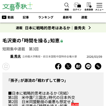
検索
ログイン
会員登録
メニュー
動画
記事
ランキング
最新号
連載
日本に戦略的思考はあるか｜垂秀夫
連載
毛沢東の「時間を操る」知恵
短期集中連載 第3回
垂 秀夫
2026/03/09
立命館大学教授・前日本国駐中国特命全権大使
『孫子』が源流の「戦わずして勝つ」
■日本に戦略的思考はあるか〈完結〉
第1回
米中露「三国志」時代の日本外交
第2回
日米同盟動揺の最悪も想定せよ
第3回
毛沢東の「時間を操る」知恵
今回