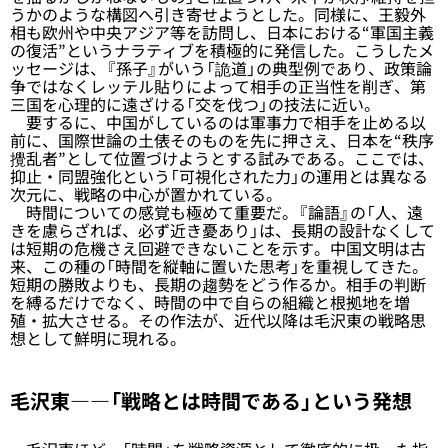
うかのような構図へ引き寄せようとした。同様に、王毅外
相も欧州や中央アジア等を訪問し、日本における“軍国主義
の復活”というナラティブを積極的に発信した。こうしたメ
ッセージは、『孫子』がいう「詭道」の典型例であり、政策論
争ではなくレッテル貼りによって相手の正当性を削ぎ、第
三国を心理的に遠ざける「交を伐つ」の技法に近い。
要するに、中国がしているのは軍事力で相手を止める以
前に、国際世論の土俵そのものを先に押さえ、日本を“秩序
攪乱者”として位置づけようとする試みである。ここでは、
抑止・同盟強化という「可視化された力」の運用とは異なる
次元に、戦略の中心が置かれている。
時間についての感覚も極めて重要だ。『論語』の「人、遠
きを慮らざれば、必ず近き憂あり」は、長期の設計なくして
は短期の危機さえ回避できないことを示す。中国文明は古
来、この種の「時間を縦軸に置いた思考」を重視してきた。
短期の勝敗よりも、長期の趨勢をどう作るか。相手の判断
を縛るだけでなく、時間の中で自らの組織と根拠地を増
殖・拡大させる。その作法が、近代以降は毛沢東の戦略思
想として鮮明に現れる。
毛沢東――「戦略とは時間である」という発想