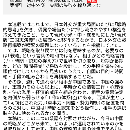
第4回
対中外交 尖閣の失敗を繰り返すな
本連載ではこれまで、日本外交が重大局面のたびに「戦略
的思考」を欠き、偶発や場当たりに押し流されやすい構造を
抱えてきたこと、そして現代が米・中・露を軸にした「現代
版“三国志演義”」の局面へと移行するなかで、日本外交の戦
略再構築が喫緊の課題になっていることを指摘してきた。
では、戦略を取り戻すとは何を意味するのか。必要なの
は「戦略」という言葉の唱和ではない。相手がどの戦略言語
（力・時間・認知の捉え方）で世界を切り取り、短期か長期
か、どの“時間感覚”で勝敗を設計し、どの手段を優先的に
順位づけしているかを見抜いたうえで、自国の目的・時間
軸・手段の組み合わせを再構築することだ。
その際、避けて通れない相手が中国である。中国の強み
は、軍事力そのもの以上に、平時からの情報工作・心理攪
乱・法の濫用・経済的威圧を組み合わせ、相手の意思決定
を内側から弱らせる「工作の体系化」にある。西洋が主とし
て「可視化された力」（軍事力・同盟・勢力均衡）の配置を問
うのに対し、中国は「時間と認知をどう操作し、相手の選択
肢を先に狭められるか」を問う。
本稿は、この二つの系譜を対照させながら、今日の中国
の戦略がどこから来て、どのように運用されているのかを
見取り図として示す。中国の戦略的思考の源流である『孫