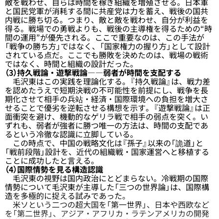
敵を戦わせ、自らは時間を稼ぎ組織を増殖させる。日本軍
と国民党軍が消耗する間に共産党は力を蓄え、戦後の国共
内戦に勝ち切る。つまり、敵と敵を戦わせ、自分が利益を
得る。戦場での勇戦よりも、戦後の主導権を得るための“時
間の運用”が優先される。ここで重要なのは、この手法が
「戦争の勝ち方」ではなく、「国家権力の握り方」として設計
されている点だ。ここでも勝敗を決めたのは、戦場の戦術
ではなく、時間と組織の設計だった。
（3）持久戦論・遊撃戦論――弱者が時間を支配する
毛沢東はこの実践を理論化する。『持久戦論』は、戦力差
を認めたうえで短期決戦の不可能性を前提にし、戦争を長
期化させて相手の兵站・経済・国際環境への負担を増大さ
せることで優劣を逆転させる構想を示す。『遊撃戦論』は正
面衝突を避け、機動的なゲリラ戦で相手の弱点を突く。い
ずれも、弱者が強者に勝つ唯一の方法は、時間の支配であ
るという冷徹な認識に立脚している。
この時点で、中国の戦略文化は『孫子』以来の「詭道」と
「戦前段階」設計を、近代の組織戦・国家運営へと移植する
ことに成功したと言える。
（4）国際情勢を見る構造認識
毛沢東の視野は国内政治にとどまらない。冷戦期の国際
情勢について毛沢東が主導した「三つの世界論」は、国際構
造を多極的に捉える試みであった。
米ソという二つの超大国を「第一世界」、日本や西欧など
を「第二世界」、アジア・アフリカ・ラテンアメリカの開発