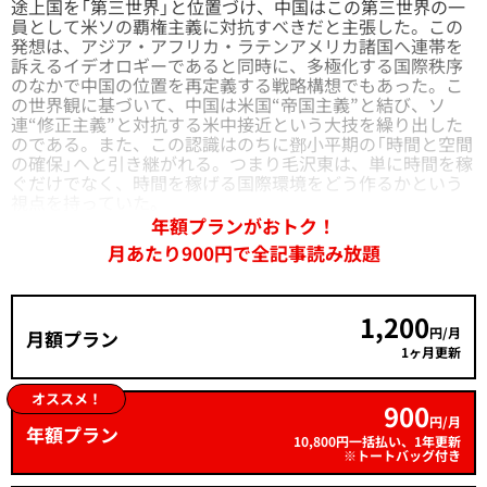
途上国を「第三世界」と位置づけ、中国はこの第三世界の一
員として米ソの覇権主義に対抗すべきだと主張した。この
発想は、アジア・アフリカ・ラテンアメリカ諸国へ連帯を
訴えるイデオロギーであると同時に、多極化する国際秩序
のなかで中国の位置を再定義する戦略構想でもあった。こ
の世界観に基づいて、中国は米国“帝国主義”と結び、ソ
連“修正主義”と対抗する米中接近という大技を繰り出した
のである。また、この認識はのちに鄧小平期の「時間と空間
の確保」へと引き継がれる。つまり毛沢東は、単に時間を稼
ぐだけでなく、時間を稼げる国際環境をどう作るかという
視点を持っていた。
年額プランがおトク！
月あたり900円で全記事読み放題
1,200
円/月
月額プラン
1ヶ月更新
オススメ！
900
円/月
年額プラン
10,800円一括払い、1年更新
※トートバッグ付き