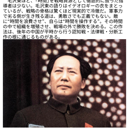
毛沢東ほど、「時間」を戦略資源として徹底的に扱った指
導者は少ない。毛沢東の語りはイデオロギーの衣をまとっ
ているが、戦略の骨格は驚くほど現実的で冷徹だ。軍事力
で劣る側が生き残る道は、勇敢さでも正義でもない。敵
に“時間を浪費させ”、自らは“時間を操作する”。その時間
の中で組織を増殖させ、戦場の外で勝敗を決める。この作
法は、後年の中国が平時から行う認知戦・法律戦・分断工
作の根に通じるものがある。