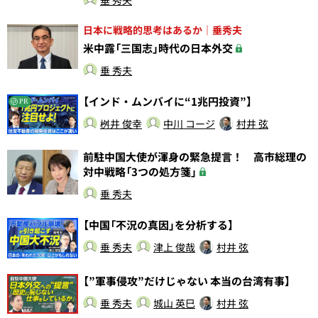
垂 秀夫
日本に戦略的思考はあるか｜垂秀夫
米中露「三国志」時代の日本外交
垂 秀夫
【インド・ムンバイに“1兆円投資”】
PR
桝井 俊幸
中川 コージ
村井 弦
前駐中国大使が渾身の緊急提言！ 高市総理の
対中戦略「3つの処方箋」
垂 秀夫
【中国「不況の真因」を分析する】
垂 秀夫
津上 俊哉
村井 弦
【”軍事侵攻”だけじゃない 本当の台湾有事】
垂 秀夫
城山 英巳
村井 弦