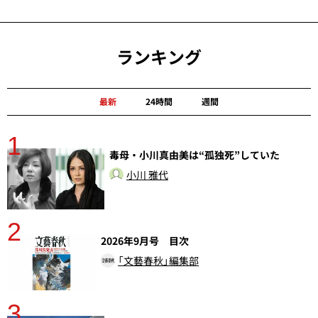
ランキング
最新
24時間
週間
1
分
毒母・小川真由美は“孤独死”していた
小川 雅代
2
2026年9月号 目次
「文藝春秋」編集部
3