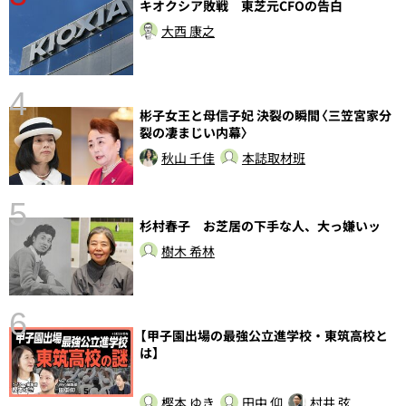
キオクシア敗戦 東芝元CFOの告白
大西 康之
4
彬子女王と母信子妃 決裂の瞬間〈三笠宮家分
裂の凄まじい内幕〉
秋山 千佳
本誌取材班
5
杉村春子 お芝居の下手な人、大っ嫌いッ
し
樹木 希林
6
【甲子園出場の最強公立進学校・東筑高校と
は】
樫本 ゆき
田中 仰
村井 弦