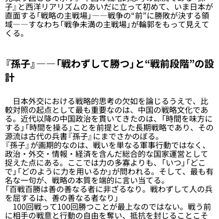
子』と西洋リアリズムのあいだに立って初めて、いま日本が
直面する「戦略の主戦場」――戦争の“前”に勝敗が決する領
域――すなわち「戦争未満の主戦場」が輪郭をもって見えて
くる。
『孫子』――「戦わずして勝つ」と“戦前段階”の設
計
日本外交における戦略的思考の欠如を論じるうえで、比
較対照の起点として最も重要なのは、中国の戦略文化であ
る。近代以降の中国政治を貫いてきたのは、「時間を味方に
する」「時間を操る」ことを前提とした長期戦略であり、その
源流は古代の兵書『孫子』にまでさかのぼる。
『孫子』が画期的なのは、戦いを単なる軍事行動ではなく、
政治・外交・情報・経済を含んだ総合的な国家運営として
捉えた点にある。ここでは力の多寡よりも、「いつ」「どこ
で」「どのように力を用いるか」が問われる。そして、最も有
名な一句が、戦略の本質を端的に言い当てる。
「百戦百勝は善の善なる者に非ざるなり。戦わずして人の兵
を屈するは、善の善なる者なり」
100回戦って100回勝つことが最上なのではない。戦う前
に相手の戦意と行動の自由を奪い、抵抗を封じることこそ