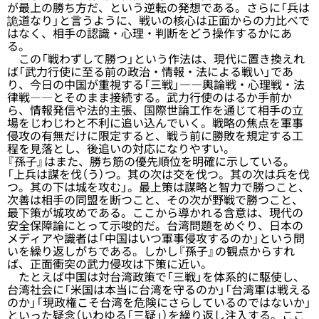
が最上の勝ち方だ、という逆転の発想である。さらに「兵は
詭道なり」と言うように、戦いの核心は正面からの力比べで
はなく、相手の認識・心理・判断をどう操作するかにあ
る。
この「戦わずして勝つ」という作法は、現代に置き換えれ
ば「武力行使に至る前の政治・情報・法による戦い」であ
り、今日の中国が重視する「三戦」――輿論戦・心理戦・法
律戦――とそのまま接続する。武力行使のはるか手前か
ら、情報発信や法的主張、国際世論工作を通じて相手の立
場をじわじわと不利に追い込んでいく。戦略の焦点を軍事
侵攻の有無だけに限定すると、戦う前に勝敗を規定する工
程を見落とし、後追いの対応になりやすい。
『孫子』はまた、勝ち筋の優先順位を明確に示している。
「上兵は謀を伐（う）つ。其の次は交を伐つ。其の次は兵を伐
つ。其の下は城を攻む」。最上策は謀略と智力で勝つこと、
次善は相手の同盟を断つこと、その次が野戦で勝つこと、
最下策が城攻めである。ここから導かれる含意は、現代の
安全保障論にとって示唆的だ。台湾問題をめぐり、日本の
メディアや識者は「中国はいつ軍事侵攻するのか」という問
いを繰り返しがちである。しかし『孫子』の観点からすれ
ば、正面衝突の武力侵攻は下策に近い。
たとえば中国は対台湾政策で「三戦」を体系的に駆使し、
台湾社会に「米国は本当に台湾を守るのか」「台湾軍は戦える
のか」「現政権こそ台湾を危険にさらしているのではないか」
といった疑念（いわゆる「三疑」）を繰り返し注入する。ここ