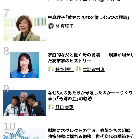
7
林真理子「黄金の70代を愉しむ6つの極意」
林 真理子
8
家庭的な父と働く母の愛娘――親族が明かし
前
た高市家のヒストリー
甚野 博則
本誌取材班
9
なぜ3人の男たちが号泣したのか――りくり
ゅう「奇跡の金」の軌跡
野口 美惠
10
財務にネグレクトの余波、俊英たちの明暗、
総
強権発動に揺れる総務、世代交代の季節を迎