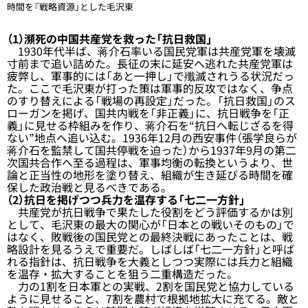
時間を『戦略資源」とした毛沢東
（1）瀕死の中国共産党を救った「抗日救国」
1930年代半ば、蒋介石率いる国民党軍は共産党軍を壊滅
寸前まで追い詰めた。長征の末に延安へ逃れた共産党軍は
疲弊し、軍事的には「あと一押し」で殲滅されうる状況だっ
た。ここで毛沢東が打った策は軍事的反攻ではなく、争点
のすり替えによる「戦場の再設定」だった。「抗日救国」のス
ローガンを掲げ、国共内戦を「非正義」に、抗日戦争を「正
義」に見せる枠組みを作り、蒋介石を“抗日へ転じざるを得
ない”地点へ追い込む。1936年12月の西安事件（張学良らが
蒋介石を監禁して国共停戦を迫った）から1937年9月の第二
次国共合作へ至る過程は、軍事均衡の転換というより、世
論と正当性の地形を塗り替え、組織が生き延びる時間を確
保した政治戦と見るべきである。
（2）抗日を掲げつつ兵力を温存する「七二一方針」
共産党が抗日戦争で果たした役割をどう評価するかは別
として、毛沢東の最大の関心が「日本との戦いそのもの」で
はなく、敗戦後の国民党との最終決戦にあったことは、戦
略設計を見るうえで重要だ。しばしば「七二一方針」と呼ば
れる指針は、抗日戦争を大義としつつ実際には兵力と組織
を温存・拡大することを狙う二重構造だった。
力の1割を日本軍との実戦、2割を国民党と協力している
ように見せること、7割を農村で根拠地拡大に充てる。敵と