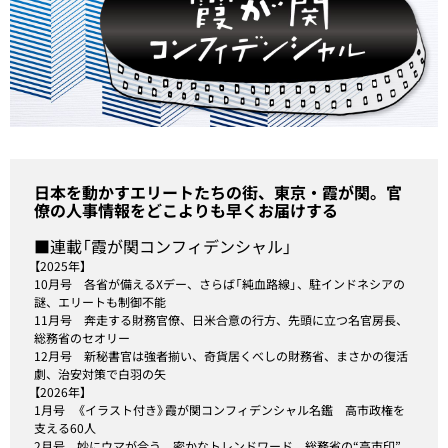
日本を動かすエリートたちの街、東京・霞が関。官
僚の人事情報をどこよりも早くお届けする
■連載「霞が関コンフィデンシャル」
【2025年】
10月号
各省が備えるXデー、さらば「純血路線」、駐インドネシアの
謎、エリートも制御不能
11月号
奔走する財務官僚、日米合意の行方、先頭に立つ名官房長、
総務省のセオリー
12月号
新秘書官は強者揃い、奇貨居くべしの財務省、まさかの復活
劇、治安対策で白羽の矢
【2026年】
1月号
《イラスト付き》霞が関コンフィデンシャル名鑑 高市政権を
支える60人
2月号
妙にウマが合う、密かなトレンドワード、総務省の“高市印”、