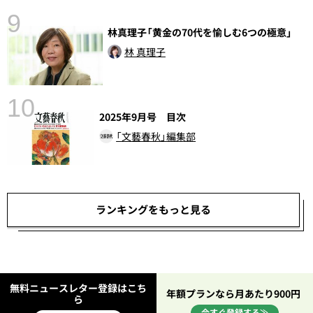
9
林真理子「黄金の70代を愉しむ6つの極意」
林 真理子
10
2025年9月号 目次
「文藝春秋」編集部
ランキングをもっと見る
無料ニュースレター登録はこち
年額プランなら月あたり900円
ら
今すぐ登録する≫