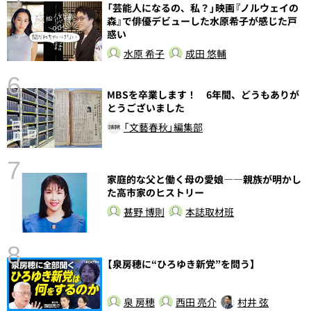
「芸能人になるの、私？」映画『ノルウェイの
森』で俳優デビューした水原希子が感じた戸
惑い
水原 希子
成田 悠輔
6
MBSを卒業します！ 6年間、どうもありが
し
とうございました
「文藝春秋」編集部
7
家庭的な父と働く母の愛娘――親族が明かし
た高市家のヒストリー
甚野 博則
本誌取材班
8
【泉房穂に“ひろゆき新党”を問う】
前
泉 房穂
西田 亮介
村井 弦