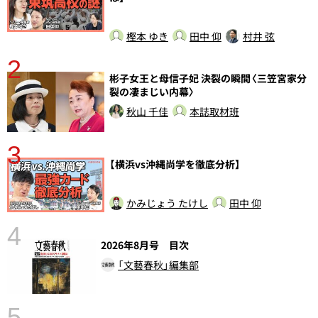
樫本 ゆき
田中 仰
村井 弦
2
彬子女王と母信子妃 決裂の瞬間〈三笠宮家分
裂の凄まじい内幕〉
秋山 千佳
本誌取材班
3
【横浜vs沖縄尚学を徹底分析】
かみじょう たけし
田中 仰
4
さ
2026年8月号 目次
実
「文藝春秋」編集部
5