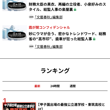
財務大臣の黒衣、再編の立役者、小泉好みのス
タイル、総監人事の楽屋裏
「文藝春秋」編集部
霞が関コンフィデンシャル
妙にウマが合う、密かなトレンドワード、総務
省の“高市印”、歯車が狂った総監人事
「文藝春秋」編集部
ランキング
最新
24時間
週間
1
分
【甲子園出場の最強公立進学校・東筑高校と
は】