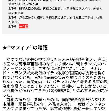
歯車が狂った総監人事
3月号
財務大臣の黒衣、再編の立役者、小泉好みのスタイル、総監人
事の楽屋裏
4月号
息を潜める財務省、看板政策の迷走、女性総裁の可能性、仇敵
が会長に
5月号
←今回
★“マフィア”の暗躍
かつてない緊張の中で迎えた日米首脳会談を終え、官邸
の面々も
高市早苗
首相のなりふり構わぬ「親トランプ」のパ
フォーマンスには、さすがに圧倒されたようだ。
ドナル
ド・トランプ
米大統領のイラン攻撃が国際的な支持を得ら
れていなくとも、首相は満面の笑みを振りまくのをためら
わなかった。自民党内にも「バランスばかり考える凡百の政
治家や役人にはとてもできない。首相の『これしかない』と
いう覚悟が伝わってきた」（閣僚経験者）と感心する声が広が
った。
首相の振り付けを練ったのは、国家安全保障局（NSS）の
市川恵一
局長（平成元年、外務省入省）。一度はインドネシ
ア大使に決まっていたが、高市政権発足後に一転してNSS