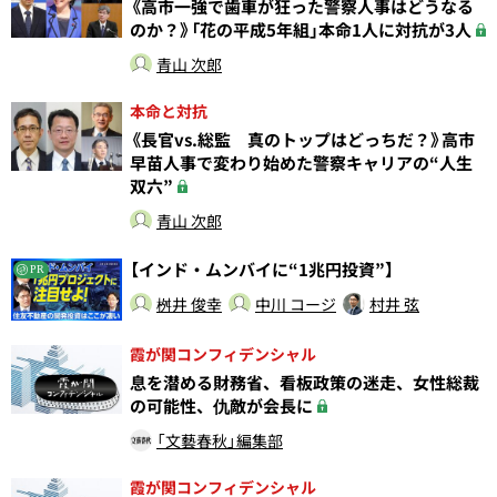
《高市一強で歯車が狂った警察人事はどうなる
のか？》「花の平成5年組」本命1人に対抗が3人
青山 次郎
本命と対抗
《長官vs.総監 真のトップはどっちだ？》高市
早苗人事で変わり始めた警察キャリアの“人生
双六”
青山 次郎
【インド・ムンバイに“1兆円投資”】
PR
桝井 俊幸
中川 コージ
村井 弦
霞が関コンフィデンシャル
息を潜める財務省、看板政策の迷走、女性総裁
の可能性、仇敵が会長に
「文藝春秋」編集部
霞が関コンフィデンシャル