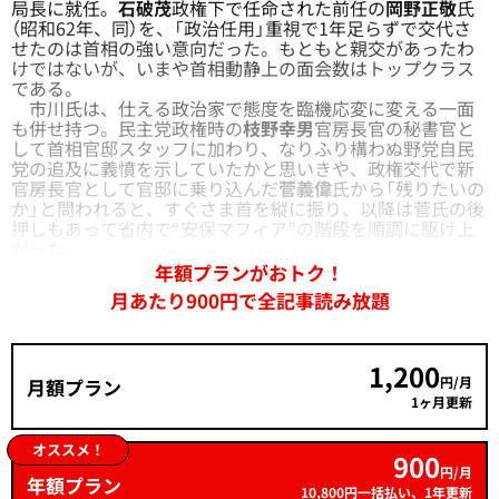
局長に就任。
石破茂
政権下で任命された前任の
岡野正敬
氏
（昭和62年、同）を、「政治任用」重視で1年足らずで交代さ
せたのは首相の強い意向だった。もともと親交があったわ
けではないが、いまや首相動静上の面会数はトップクラス
である。
市川氏は、仕える政治家で態度を臨機応変に変える一面
も併せ持つ。民主党政権時の
枝野幸男
官房長官の秘書官と
して首相官邸スタッフに加わり、なりふり構わぬ野党自民
党の追及に義憤を示していたかと思いきや、政権交代で新
官房長官として官邸に乗り込んだ
菅義偉
氏から「残りたいの
か」と問われると、すぐさま首を縦に振り、以降は菅氏の後
押しもあって省内で“安保マフィア”の階段を順調に駆け上
がった。
年額プランがおトク！
月あたり900円で全記事読み放題
1,200
円/月
月額プラン
1ヶ月更新
オススメ！
900
円/月
年額プラン
10,800円一括払い、1年更新