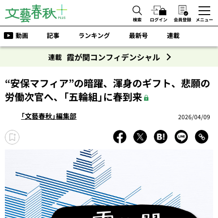
検索
ログイン
会員登録
メニュー
動画
記事
ランキング
最新号
連載
霞が関コンフィデンシャル
連載
“安保マフィア”の暗躍、渾身のギフト、悲願の
労働次官へ、「五輪組」に春到来
「文藝春秋」編集部
2026/04/09